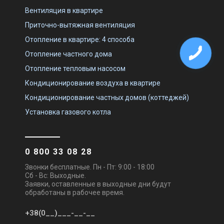
Цена по запросу
Цена по запросу
Вентиляция в квартире
Купить
Купить
Приточно-вытяжная вентиляция
Отопление в квартире: 4 способа
Снят с производства
Снят с производства
Оставить отзыв
Оставить отзыв
Отопление частного дома
Отопление тепловым насосом
Кондиционирование воздуха в квартире
Кондиционирование частных домов (коттеджей)
Швеция
Швеция
Установка газового котла
Приточно-вытяжная
Приточно-вытяжная
установка Systemair Topvex
установка Systemair Topvex
TR12 HWH-L-CAV
TR12 HWH-R-CAV
Цена
Цена
Цена по запросу
Цена по запросу
0 800 33 08 28
Купить
Купить
Звонки бесплатные. Пн - Пт: 9:00 - 18:00
Сб - Вс: Выходные.
Снят с производства
Снят с производства
Заявки, оставленные в выходные дни будут
Оставить отзыв
Оставить отзыв
обработаны в рабочее время.