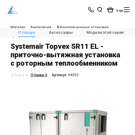
0 грн
Магазин
Вентиляция
🌀Вентиляционные установки
💨Приточно-вытяжные установки с рекуперацией тепла
О товаре
Аксессуары
Модели этой серии
Systemair Topvex SR11 EL
Systemair Topvex SR11 EL -
приточно-вытяжная установка
с роторным теплообменником
Отзывы 0
Aртикул:
94392