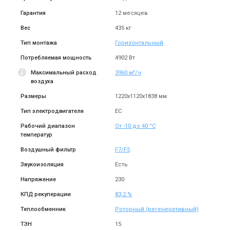
Купить
Купить
Гарантия
12 месяцев
Вес
435 кг
Снят с производства
Снят с производства
Оставить отзыв
Оставить отзыв
Тип монтажа
Горизонтальный
Потребляемая мощность
4902 Вт
Максимальный расход
3960 м³/ч
воздуха
Размеры
1220x1120x1838 мм
Швеция
Швеция
Приточно-вытяжная
Приточно-вытяжная
Тип электродвигателя
EC
установка Systemair Topvex
установка Systemair Topvex
TR04 EL
TR04EL-L-CAV
Рабочий диапазон
От -10 до 40 °С
Цена
Цена
температур
Цена по запросу
Цена по запросу
Воздушный фильтр
Купить
F7/F5
Купить
Звукоизоляция
Есть
Снят с производства
Снят с производства
Напряжение
230
(1)
Оставить отзыв
КПД рекуперации
83,2 %
Теплообменник
Роторный (регенеративный)
ТЭН
15