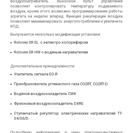
воздухонагреватель. Выносной пульт управления
позволяет контролировать температуру подаваемого
воздуха, кроме этого возможно программирование работы
агрегата на неделю вперед. Функция рекуперации воздуха
позволяет минимизировать энергопотребление и увеличить
КПД.
Швеция
Швеция
Выпускается несколько модификации установки:
Приточно-вытяжная
Приточно-вытяжная
установка Systemair Topvex
установка Systemair Topvex
Rotovex SR EL с эелектро колорифером
TR04 HWH-L-CAV
TR04 HWH-R-CAV
Цена
Цена
Rotovex SR HW с водяным нагривателем
Цена по запросу
Цена по запросу
Купить
Купить
Дополнительные принадлежности:
Усилитель сигнала EO-R
Снят с производства
Снят с производства
Оставить отзыв
Оставить отзыв
Преобразователь углекислого газа CO2RT, CO2RT-D
Водяной воздухоохладитель CWK
Фреоновый воздухоохладитель DXRE
Швеция
Швеция
Ступенчатый регулятор электрических нагревателей TT-
Приточно-вытяжная
Приточно-вытяжная
S4/S6/D
установка Systemair Topvex
установка Systemair Topvex
TR06 EL
TR06 EL
Цена
Цена
Подробную информацию и цены приточно-вытяжных