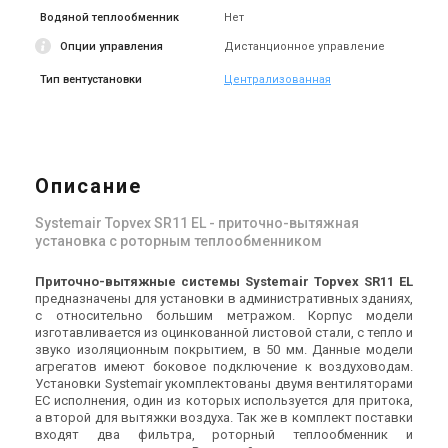
Швеция
Швеция
Водяной теплообменник
Нет
Приточно-вытяжная
Приточно-вытяжная
Опции управления
Дистанционное управление
установка Systemair Topvex
установка Systemair Topvex
TR04EL-R-CAV
TR04 HW
Цена
Цена
Тип вентустановки
Централизованная
Цена по запросу
Цена по запросу
Купить
Купить
Снят с производства
Снят с производства
Оставить отзыв
Оставить отзыв
Описание
Systemair Topvex SR11 EL - приточно-вытяжная
установка с роторным теплообменником
Приточно
Швеция
-вытяжные системы
Systemair Topvex SR11 EL
Швеция
предназначены для установки в административных зданиях,
Приточно-вытяжная
Приточно-вытяжная
с относительно большим метражом. Корпус модели
установка Systemair Topvex
установка Systemair Topvex
изготавливается из оцинкованной листовой стали, с тепло и
TR04 HWL-L-CAV
TR04 HWL-R-CAV
Цена
Цена
звуко изоляционным покрытием, в 50 мм. Данные модели
Цена по запросу
Цена по запросу
агрегатов имеют боковое подключение к воздуховодам.
Установки Systemair укомплектованы двумя вентиляторами
Купить
Купить
ЕС исполнения, один из которых используется для притока,
а второй для вытяжки воздуха. Так же в комплект поставки
Снят с производства
Снят с производства
входят два фильтра, роторный теплообменник и
Оставить отзыв
Оставить отзыв