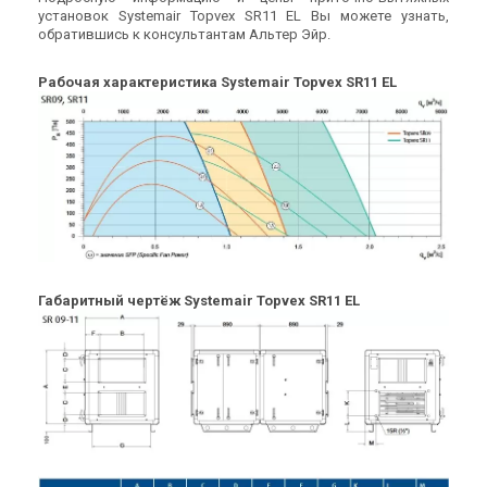
263 002 грн
263 002 грн
установок Systemair Topvex SR11 EL Вы можете узнать,
Купить
Купить
обратившись к консультантам Альтер Эйр.
Рабочая характеристика Systemair Topvex SR11 EL
Снят с производства
Снят с производства
Оставить отзыв
Оставить отзыв
Швеция
Швеция
Приточно-вытяжная
Приточно-вытяжная
установка Systemair Topvex
установка Systemair Topvex
TR06EL-R-CAV
TR06 HW
Цена
Цена
Цена по запросу
Цена по запросу
Габаритный чертёж Systemair Topvex SR11 EL
Купить
Купить
Снят с производства
Снят с производства
Оставить отзыв
Оставить отзыв