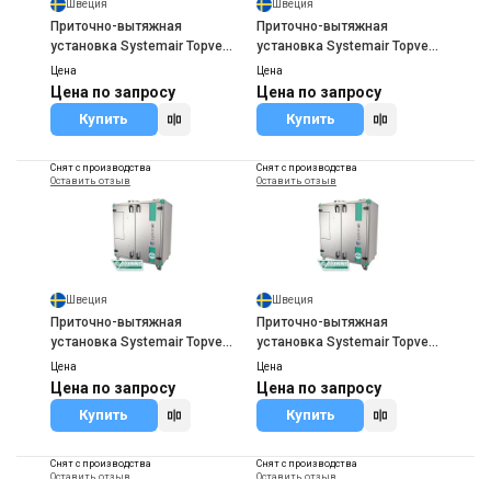
Швеция
Швеция
Приточно-вытяжная
Приточно-вытяжная
установка Systemair Topvex
установка Systemair Topvex
TR03 EL
TR03EL-L-CAV
Цена
Цена
Цена по запросу
Цена по запросу
Купить
Купить
Снят с производства
Снят с производства
Оставить отзыв
Оставить отзыв
Швеция
Швеция
Приточно-вытяжная
Приточно-вытяжная
установка Systemair Topvex
установка Systemair Topvex
TR03EL-R-CAV
TR03 HW
Цена
Цена
Цена по запросу
Цена по запросу
Купить
Купить
Снят с производства
Снят с производства
Оставить отзыв
Оставить отзыв