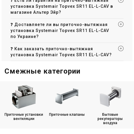
❓ Есть ли гарантия на приточно-вытяжная
Цена по запросу
Цена по запросу
установка Systemair Topvex SR11 EL-L-CAV в
Купить
Купить
магазине Альтер Эйр?
Снят с производства
Снят с производства
❓ Доставляете ли вы приточно-вытяжная
Оставить отзыв
Оставить отзыв
установка Systemair Topvex SR11 EL-L-CAV
по Украине?
❓ Как заказать приточно-вытяжная
установка Systemair Topvex SR11 EL-L-CAV?
Швеция
Швеция
Приточно-вытяжная
Приточно-вытяжная
Смежные категории
установка Systemair Topvex
установка Systemair Topvex
TR09 HWL-L-CAV
TR09 HWL-R-CAV
Цена
Цена
Цена по запросу
Цена по запросу
Купить
Купить
Снят с производства
Снят с производства
Оставить отзыв
Оставить отзыв
Приточные установки
Приточные клапаны
Бытовые
вентиляции
рекуператоры
воздуха