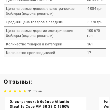
Дата обновления каталога
06.08.2026
Цена на самые дешевые электрические
4 084 грн
бойлеры (водонагреватели)
Средняя цена товаров в разделе
5 778 грн
Цена на самые дорогие электрические
100 670
бойлеры (водонагреватели)
грн
Количество товаров в категории
361
Количество производителей
17
Отзывы:
31 отзыв
Электрический бойлер Atlantic
Эле
Steatite Cube VM 50 S3 C 1500W
Ver