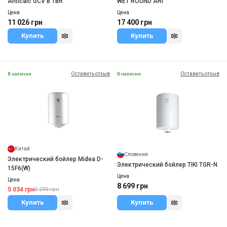
Anticalc GCV B TBR
WET ROUND ARI
Цена
Цена
11 026 грн
17 400 грн
Купить
Купить
Оставить отзыв
Оставить отзыв
В наличии
В наличии
Китай
Словения
Электрический бойлер Midea D-
Электрический бойлер TIKI TGR-N
15F6(W)
Цена
Цена
8 699 грн
5 034 грн
5 299 грн
Купить
Купить