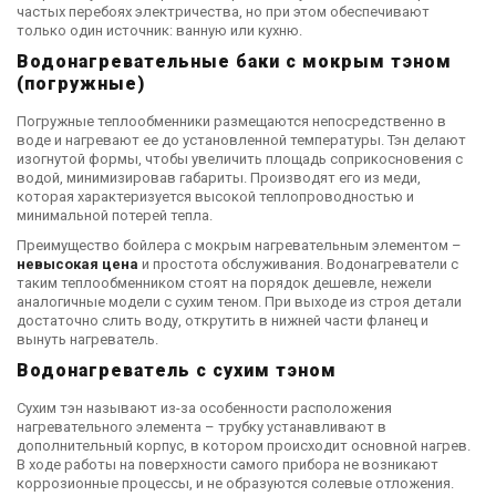
частых перебоях электричества, но при этом обеспечивают
только один источник: ванную или кухню.
Водонагревательные баки с мокрым тэном
(погружные)
Погружные теплообменники размещаются непосредственно в
воде и нагревают ее до установленной температуры. Тэн делают
изогнутой формы, чтобы увеличить площадь соприкосновения с
водой, минимизировав габариты. Производят его из меди,
которая характеризуется высокой теплопроводностью и
минимальной потерей тепла.
Преимущество бойлера с мокрым нагревательным элементом –
невысокая цена
и простота обслуживания. Водонагреватели с
таким теплообменником стоят на порядок дешевле, нежели
аналогичные модели с сухим теном. При выходе из строя детали
достаточно слить воду, открутить в нижней части фланец и
вынуть нагреватель.
Водонагреватель с сухим тэном
Сухим тэн называют из-за особенности расположения
нагревательного элемента – трубку устанавливают в
дополнительный корпус, в котором происходит основной нагрев.
В ходе работы на поверхности самого прибора не возникают
коррозионные процессы, и не образуются солевые отложения.