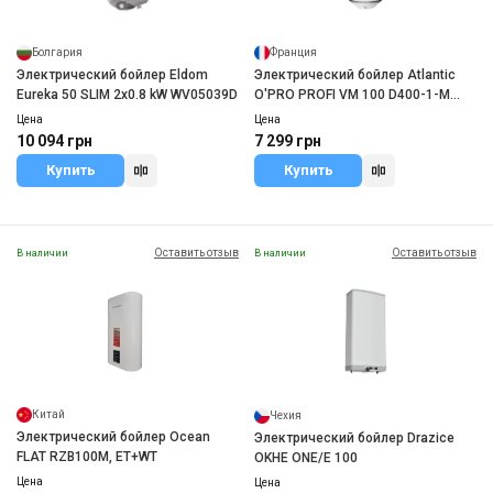
Болгария
Франция
Электрический бойлер Eldom
Электрический бойлер Atlantic
Eureka 50 SLIM 2x0.8 kW WV05039D
O'PRO PROFI VM 100 D400-1-M
(1500W)
Цена
Цена
10 094 грн
7 299 грн
Купить
Купить
Оставить отзыв
Оставить отзыв
В наличии
В наличии
Китай
Чехия
Электрический бойлер Ocean
Электрический бойлер Drazice
FLAT RZB100M, ET+WT
OKHE ONE/E 100
Цена
Цена