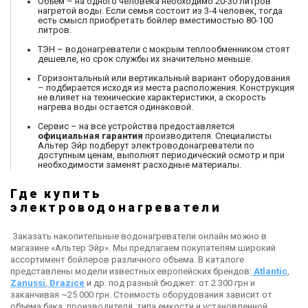
Объем – на одного человека необходимо 20-30 литров
нагретой воды. Если семья состоит из 3-4 человек, тогда
есть смысл приобретать бойлер вместимостью 80-100
литров.
ТЭН – водонагреватели с мокрым теплообменником стоят
дешевле, но срок службы их значительно меньше.
Горизонтальный или вертикальный вариант оборудования
– подбирается исходя из места расположения. Конструкция
не влияет на технические характеристики, а скорость
нагрева воды остается одинаковой.
Сервис – на все устройства предоставляется
официальная гарантия
производителя. Специалисты
Альтер Эйр подберут электроводонагреватели по
доступным ценам, выполнят периодический осмотр и при
необходимости заменят расходные материалы.
Где купить
электроводонагреватели
Заказать накопительные водонагреватели онлайн можно в
магазине «Альтер Эйр». Мы предлагаем покупателям широкий
ассортимент бойлеров различного объема. В каталоге
представлены модели известных европейских брендов:
Atlantic
,
Zanussi
,
Drazice
и др. под разный бюджет: от 2 300 грн и
заканчивая ~25 000 грн. Стоимость оборудования зависит от
объема бака, производителя, типа емкости и установленной