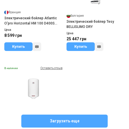
Франция
Болгария
Электрический бойлер Atlantic
Электрический бойлер Tesy
O'pro Horizontal HM 100 D400S
BELLISLIMO DRY
(1500W)
Цена
Цена
8 599 грн
25 447 грн
Купить
Купить
Оставить отзыв
В наличии
Франция
Электрический бойлер Atlantic
Загрузить еще
Round VMR 100 (1500W)
Цена