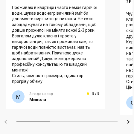
2F 
Проживаю в квартирі і часто немає гарячої
води, шукав водонагрівач який зміг би
Чуд
допомогти вирішити це питання. Не хотів
кла
заощаджувати на такому обладнанні, щоб
раз
довше прожило і не міняти кожні 2-3 роки.
око
Взагалом дуже класна і проста у
дру
використані річ, так як проживаю сам, то
Кер
гарячої води повністю вистачає, навіть
вик
щоб набрати ванну. Покупкою дуже
на 
задоволений! Дякую менеджерам за
так 
професійну консультацію та швидкий
най
монтаж!
не 
Стиль, компактні розміри, індикатор
гар
прогріву об’єму
Сти
Цін
3 года назад
5 / 5
Микола