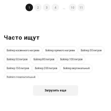
5 999 грн
1
2
3
4
...
10
11
Купить
Часто ищут
Бойлер косвенного нагрева
Бойлер прямого нагрева
Бойлер 30 литров
Бойлер 50 литров
Бойлер 80 литров
Бойлер 100 литров
Бойлер 150 литров
Бойлер 200 литров
Бойлер вертикальный
Бойлер горизонтальный
Загрузить еще