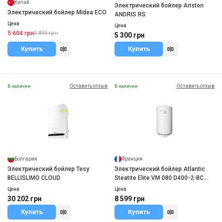
Китай
Электрический бойлер Ariston
Электрический бойлер Midea ECO
ANDRIS RS
Цена
Цена
5 604 грн
5 899 грн
5 300 грн
Купить
Купить
Оставить отзыв
Оставить отзыв
В наличии
В наличии
Болгария
Франция
Электрический бойлер Tesy
Электрический бойлер Atlantic
BELLISLIMO CLOUD
Steatite Elite VM 080 D400-2-BC
(1500W)
Цена
Цена
30 202 грн
8 599 грн
Купить
Купить