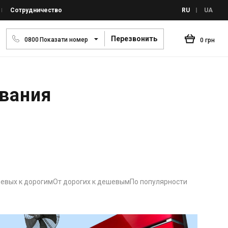
Сотрудничество
RU
UA
Перезвонить
0
8
0
0
Показати номер
0 грн
вания
евых к дорогим
От дорогих к дешевым
По популярности