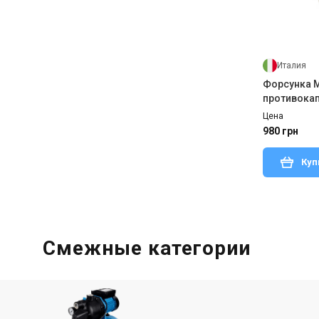
Италия
Форсунка M
противока
разборная
Цена
980 грн
Куп
Смежные категории