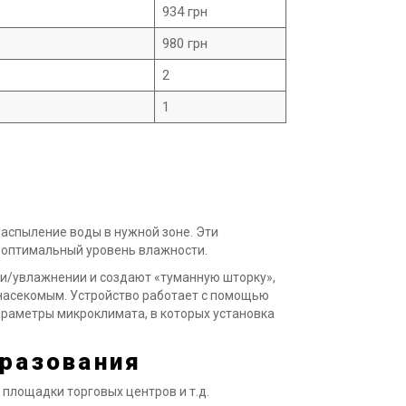
934 грн
980 грн
2
1
аспыление воды в нужной зоне. Эти
и оптимальный уровень влажности.
и/увлажнении и создают «туманную шторку»,
 насекомым. Устройство работает с помощью
араметры микроклимата, в которых установка
разования
 площадки торговых центров и т.д.