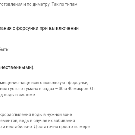
отовления и по диметру. Так по типам
пания с форсунки при выключении
быть:
ачественными).
помещения чаще всего используют форсунки,
ния густого тумана в садах – 30 и 40 микрон. От
д воды в системе.
крораспыления воды в нужной зоне
ементов, ведь в случае их забивания
 и нестабильно. Достаточно просто по мере