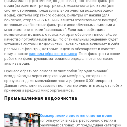
(самый малоэффективный, но дешевый), проточные фильтры
воды (на один или три картриджа), механически фильтры (для
систем отопления, предварительной очистки водопроводной
воды), системы обратного осмоса, фильтры от накипи (для
бойлеров, стиральных машин и защиты отопительного контура),
колонные и кабинетные фильтры с ионообменными смолами и
многокомпонентными "засыпками". Если вам необходима
комплексная водоподготовка, которая обеспечит высочайшее
качество потребляемой воды, то оптимальным решением будет
установка системы водоочистки. Такая система включает в себя
различные фильтры, которые надежно обеззаразят и очистят
воду, а также
системы обратного осмоса
. Типы фильтров и сроки
работы их фильтрующих материалов определяются согласно
анализа воды.
Процесс обратного осмоса являет собой “продавливание”
исходной воды через сверхтонкую мембрану, которая не
пропускает даже мельчайшие частицы (менее 0,001 микрона).
Данная технология позволяет полностью очистить воду от любых
примесей и вредных микроорганизмов.
Промышленная водоочистка
Коммерческие системы очистки воды
используются в кафе, ресторанах, отелях и
различных салонах. От предыдущей категории