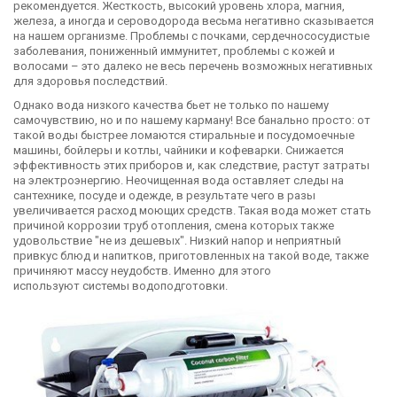
рекомендуется. Жесткость, высокий уровень хлора, магния,
железа, а иногда и сероводорода весьма негативно сказывается
на нашем организме. Проблемы с почками, сердечнососудистые
заболевания, пониженный иммунитет, проблемы с кожей и
волосами – это далеко не весь перечень возможных негативных
для здоровья последствий.
Однако вода низкого качества бьет не только по нашему
самочувствию, но и по нашему карману! Все банально просто: от
такой воды быстрее ломаются стиральные и посудомоечные
машины, бойлеры и котлы, чайники и кофеварки. Снижается
эффективность этих приборов и, как следствие, растут затраты
на электроэнергию. Неочищенная вода оставляет следы на
сантехнике, посуде и одежде, в результате чего в разы
увеличивается расход моющих средств. Такая вода может стать
причиной коррозии труб отопления, смена которых также
удовольствие "не из дешевых". Низкий напор и неприятный
привкус блюд и напитков, приготовленных на такой воде, также
причиняют массу неудобств. Именно для этого
используют системы водоподготовки.