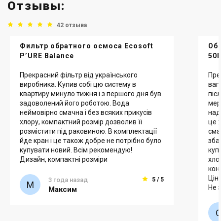
Отзывы:
42 отзыва
Фильтр обратного осмоса Ecosoft
Обр
P’URE Balance
50
Прекрасний фільтр від українського
Пре
виробника. Купив собі цю систему в
ваг
квартиру минуло тижня і з першого дня був
піс
задоволений його роботою. Вода
мер
неймовірно смачна і без всяких прикусів
над
хлору, компактний розмір дозволив її
це 
розмістити під раковиною. В комплектації
сма
йде кран і це також добре не потрібно було
зба
купувати новий. Всім рекомендую!
куп
Дизайн, компактні розміри
хло
кон
Ціна
3 года назад
5 / 5
Не 
Максим