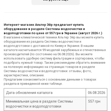
Каталог товаров Viessmann
Каталог товаров Наша Вода
Интернет-магазин Альтер Эйр предлагает купить
оборудование в разделе Системы водоочистки и
Каталог товаров Аквафор
Каталог товаров BWT
водоподготовки по цене от 557 грн в Украине (август 2026 г.)
В магазине климатической техники Альтер Эйр вы можете купить
оборудование из раздела Системы водоочистки и
водоподготовки с доставкой по Киеву и Украине. В нашем
каталоге насчитывается 99 моделей зарубежных и отечественных
производителей (по состоянию на 06.08.2026). Вы можете
Каталог товаров Ecowater
Каталог товаров UVD
использовать удобную систему фильтрации и сортировки, чтобы
подобрать нужный товар. Также рекомендуем обратить внимание
на полезную информацию на страницах товаров в разделе
Системы водоочистки и водоподготовки: отзывы, фото,
характеристики, описание.
Предлагаем ознакомиться с основными данными о товарах
Каталог товаров SmartLine
Каталог товаров Bluewater
раздела в приведенной ниже таблице.
Дата обновления каталога
06.08.2026
Минимальная цена в разделе Системы
557 грн
водоочистки и водоподготовки
Каталог товаров Filtrons
Каталог товаров Pallas