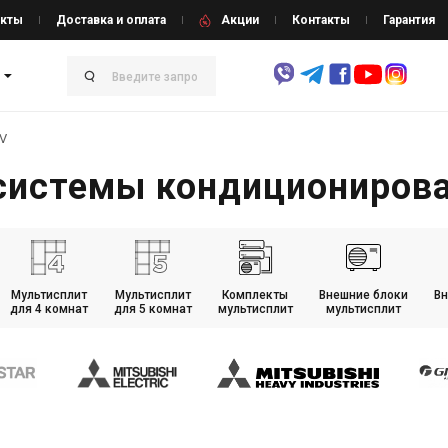
кты
Доставка и оплата
Акции
Контакты
Гарантия
V
 системы кондициониров
Мультисплит
Мультисплит
Комплекты
Внешние блоки
Вн
для 4 комнат
для 5 комнат
мультисплит
мультисплит