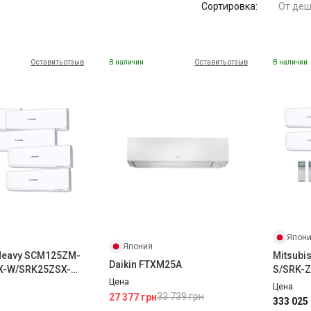
Сортировка:
От деш
Оставить отзыв
В наличии
Оставить отзыв
В наличии
Япон
Япония
 Heavy SCM125ZM-
Mitsubi
Daikin FTXM25A
X-W/SRK25ZSX-
S/SRK-
Цена
X-W/SRK50ZSX-W
Цена
33 739 грн
27 377 грн
333 025