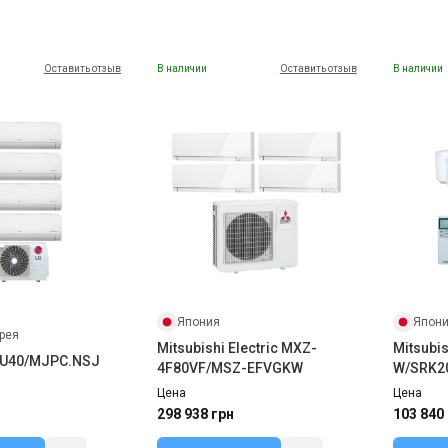
Оставить отзыв
В наличии
Оставить отзыв
В наличии
Япония
Япон
рея
Mitsubishi Electric MXZ-
Mitsubi
.U40/MJPC.NSJ
4F80VF/MSZ-EFVGKW
W/SRK2
Цена
Цена
298 938 грн
103 840