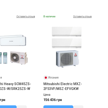
Оставить отзыв
В наличии
Оставить отзыв
ия
Япония
shi Heavy SCM45ZS-
Mitsubishi Electric MXZ-
0ZS-W/SRK25ZS-W
2F53VF/MSZ-EFVGKW
Цена
 грн
156 436 грн