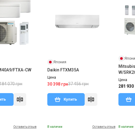
Япон
Япония
Mitsubi
XM40A9/FTXA-CW
Daikin FTXM35A
W/SRK2
Цена
W/SRK3
Цена
184 070 грн
37 456 грн
30 398 грн
281 930
ить
Купить
Оставить отзыв
В наличии
Оставить отзыв
В наличии