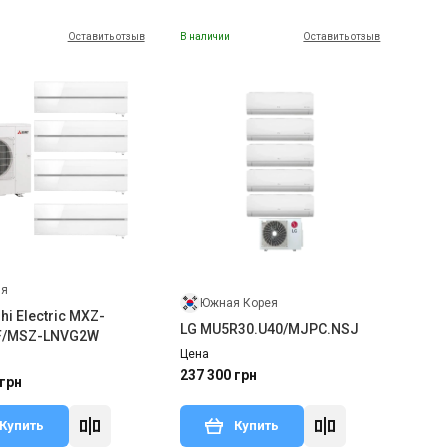
Оставить отзыв
В наличии
Оставить отзыв
ия
Южная Корея
hi Electric MXZ-
LG MU5R30.U40/MJPC.NSJ
F/MSZ-LNVG2W
Цена
237 300 грн
 грн
Купить
Купить