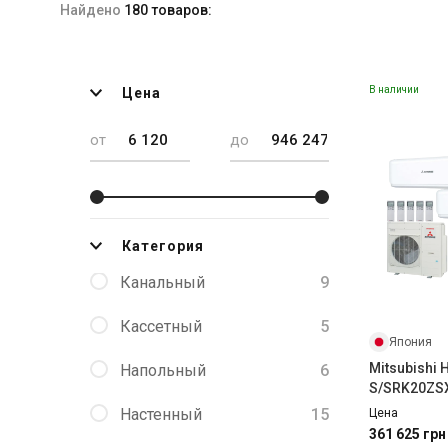
Найдено
180 товаров:
В наличии
Цена
от
до
Категория
Канальный
9
Кассетный
5
Япония
Mitsubishi
Напольный
6
S/SRK20ZS
W/SRK25ZS
Настенный
15
Цена
361 625 грн