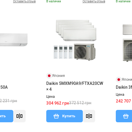
Оставить отзыв
В наличии
Оставить отзыв
В наличии
Япония
Япон
Daikin 5MXM90A9/FTXA20CW
M50A
Daikin
× 4
Цена
Цена
2 231 грн
242 707
372 512 грн
304 962 грн
ить
Купить