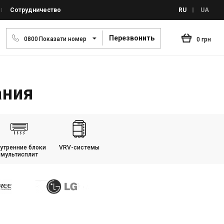
Сотрудничество
RU
UA
Перезвонить
0
8
0
0
Показати номер
0 грн
ания
утренние блоки
VRV-системы
мультисплит