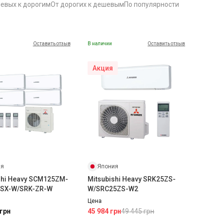
евых к дорогим
От дорогих к дешевым
По популярности
Оставить отзыв
В наличии
Оставить отзыв
Акция
Япония
ия
Mitsubishi Heavy SRK25ZS-
shi Heavy SCM125ZM-
W/SRC25ZS-W2
ZSX-W/SRK-ZR-W
Цена
49 445 грн
45 984 грн
 грн