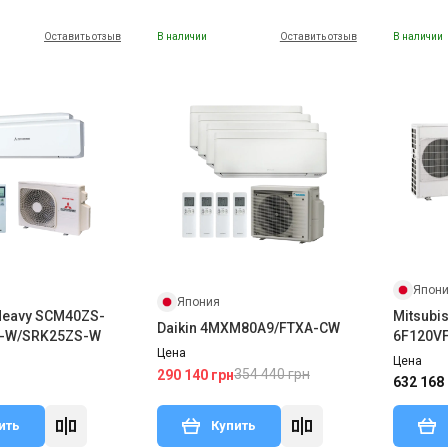
Оставить отзыв
В наличии
Оставить отзыв
В наличии
Япон
Япония
 Heavy SCM40ZS-
Mitsubis
Daikin 4MXM80A9/FTXA-CW
-W/SRK25ZS-W
6F120V
Цена
Цена
354 440 грн
290 140 грн
632 168
ить
Купить