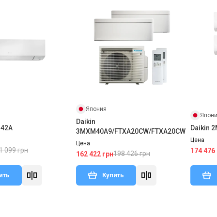
Япония
Япон
Daikin
M42A
Daikin 
3MXM40A9/FTXA20CW/FTXA20CW
Цена
Цена
1 099 грн
174 476
198 426 грн
162 422 грн
ить
Купить