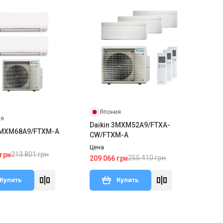
Япония
ия
Daikin 3MXM52A9/FTXA-
2MXM68A9/FTXM-A
CW/FTXM-A
Цена
213 801 грн
 грн
255 410 грн
209 066 грн
Купить
Купить