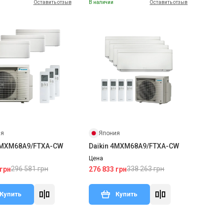
Оставить отзыв
В наличии
Оставить отзыв
ия
Япония
 3MXM68A9/FTXA-CW
Daikin 4MXM68A9/FTXA-CW
Цена
296 581 грн
338 263 грн
 грн
276 833 грн
Купить
Купить