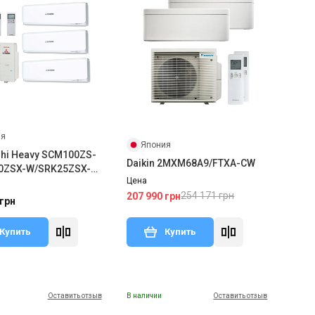
ия
Япония
shi Heavy SCM100ZS-
Daikin 2MXM68A9/FTXA-CW
0ZSX-W/SRK25ZSX-
Цена
5ZSX-W
254 171 грн
207 990 грн
 грн
Купить
Купить
Оставить отзыв
В наличии
Оставить отзыв