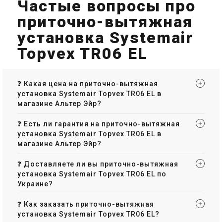
Частые вопросы про
приточно-вытяжная
Швеция
Швеция
установка Systemair
Приточно-вытяжная
Приточно-вытяжная
установка Systemair Topvex
установка Systemair Topvex
Topvex TR06 EL
TR09 EL-L-CAV
TR09 EL-R-CAV
Цена
Цена
Цена по запросу
Цена по запросу
Купить
Купить
❓ Какая цена на приточно-вытяжная
установка Systemair Topvex TR06 EL в
Снят с производства
Снят с производства
Оставить отзыв
Оставить отзыв
магазине Альтер Эйр?
❓ Есть ли гарантия на приточно-вытяжная
установка Systemair Topvex TR06 EL в
магазине Альтер Эйр?
Швеция
Швеция
❓ Доставляете ли вы приточно-вытяжная
Приточно-вытяжная
Приточно-вытяжная
установка Systemair Topvex TR06 EL по
установка Systemair Topvex
установка Systemair Topvex
Украине?
TR09 HW
TR09 HWL-L-CAV
Цена
Цена
Цена по запросу
Цена по запросу
❓ Как заказать приточно-вытяжная
Купить
Купить
установка Systemair Topvex TR06 EL?