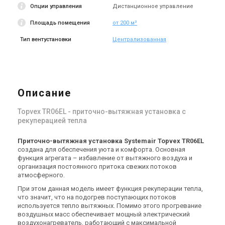
TR04EL-R-CAV
TR04 HW
Цена
Цена
Опции управления
Дистанционное управление
Цена по запросу
Цена по запросу
Площадь помещения
от 200 м²
Купить
Купить
Тип вентустановки
Централизованная
Снят с производства
Снят с производства
Оставить отзыв
Оставить отзыв
Описание
Швеция
Швеция
Topvex TR06EL - приточно-вытяжная установка с
Приточно-вытяжная
Приточно-вытяжная
рекуперацией тепла
установка Systemair Topvex
установка Systemair Topvex
TR04 HWL-L-CAV
TR04 HWL-R-CAV
Цена
Цена
Приточно-вытяжная установка Systemair Topvex TR06EL
Цена по запросу
Цена по запросу
создана для обеспечения уюта и комфорта. Основная
функция агрегата – избавление от вытяжного воздуха и
Купить
Купить
организация постоянного притока свежих потоков
атмосферного.
Снят с производства
Снят с производства
При этом данная модель имеет функция рекуперации тепла,
Оставить отзыв
Оставить отзыв
что значит, что на подогрев поступающих потоков
используется тепло вытяжных. Помимо этого прогревание
воздушных масс обеспечивает мощный электрический
воздухонагреватель, работающий с максимальной