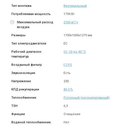
Снят с производства
Снят с производства
Оставить отзыв
Оставить отзыв
Тип монтажа
Вертикальный
Потребляемая мощность
1794 Вт
Максимальный расход
2160 м³/ч
воздуха
Размеры
1700x1000x1279 мм
Швеция
Швеция
Приточно-вытяжная
Приточно-вытяжная
Тип электродвигателя
EC
установка Systemair Topvex
установка Systemair Topvex
TR04 EL
TR04EL-L-CAV
Рабочий диапазон
От -10 до 40 °С
Цена
Цена
температур
Цена по запросу
Цена по запросу
Воздушный фильтр
Купить
F7/F5
Купить
Звукоизоляция
Есть
Снят с производства
Снят с производства
Напряжение
230
(1)
Оставить отзыв
КПД рекуперации
84,3 %
Теплообменник
Роторный (регенеративный)
ТЭН
6,3
Швеция
Швеция
Функции
Очищение
Приточно-вытяжная
Приточно-вытяжная
Водяной теплообменник
Нет
установка Systemair Topvex
установка Systemair Topvex