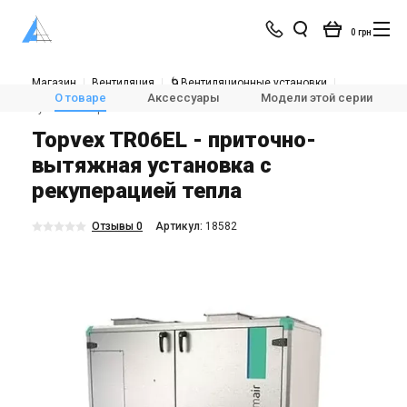
0 грн
Магазин
Вентиляция
🌀Вентиляционные установки
💨Приточно-вытяжные установки с рекуперацией тепла
О товаре
Аксессуары
Модели этой серии
Systemair Topvex TR06 EL
Topvex TR06EL - приточно-
вытяжная установка с
рекуперацией тепла
Отзывы 0
Aртикул:
18582