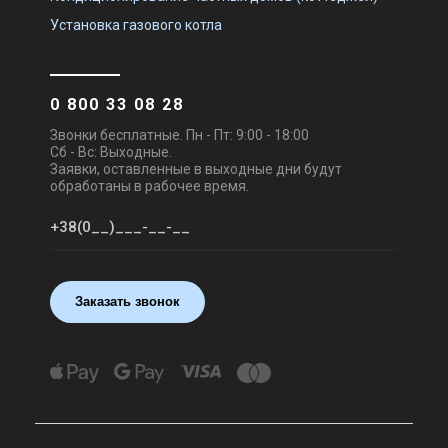
Снят с производства
Снят с производства
Установка газового котла
Оставить отзыв
Оставить отзыв
0 800 33 08 28
Звонки бесплатные. Пн - Пт: 9:00 - 18:00
Швеция
Швеция
Сб - Вс: Выходные.
Приточно-вытяжная
Приточно-вытяжная
Заявки, оставленные в выходные дни будут
установка Systemair Topvex
установка Systemair Topvex
обработаны в рабочее время.
TR12 HWH-R-CAV
TR15 EL
Цена
Цена
Цена по запросу
Цена по запросу
Купить
Купить
Снят с производства
Снят с производства
Заказать звонок
Оставить отзыв
Оставить отзыв
Швеция
Швеция
Приточно-вытяжная
Приточно-вытяжная