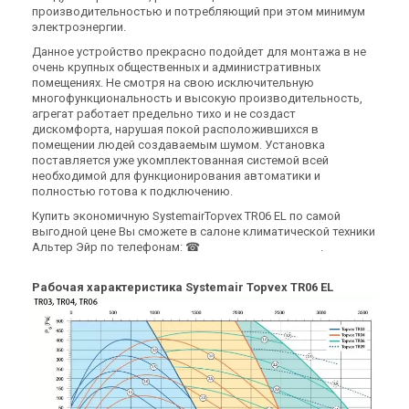
производительностью и потребляющий при этом минимум
электроэнергии.
Швеция
Швеция
Данное устройство прекрасно подойдет для монтажа в не
Приточно-вытяжная
Приточно-вытяжная
очень крупных общественных и административных
установка Systemair Topvex
установка Systemair Topvex
помещениях. Не смотря на свою исключительную
TR04 HWH-L-CAV
TR04 HWH-R-CAV
Цена
Цена
многофункциональность и высокую производительность,
Цена по запросу
Цена по запросу
агрегат работает предельно тихо и не создаст
дискомфорта, нарушая покой расположившихся в
Купить
Купить
помещении людей создаваемым шумом. Установка
поставляется уже укомплектованная системой всей
Снят с производства
Снят с производства
необходимой для функционирования автоматики и
Оставить отзыв
Оставить отзыв
полностью готова к подключению.
Купить экономичную SystemairTopvex TR06 EL по самой
выгодной цене Вы сможете в салоне климатической техники
Альтер Эйр по телефонам: ☎
0
8
0
0
Показати номер
.
Швеция
Швеция
Рабочая характеристика Systemair Topvex TR06 EL
Приточно-вытяжная
Приточно-вытяжная
установка Systemair Topvex
установка Systemair Topvex
TR06 EL
TR06EL-R-CAV
Цена
Цена
263 002 грн
Цена по запросу
Купить
Купить