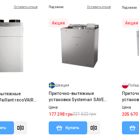
Оставить отзыв
Под заказ
Оставить отзыв
Под заказ
Акция
Акция
Швеция
Поль
Приточно-вытяжные
Приточ
вытяжные
установки Systemair SAVE
установ
aillant recoVAIR
VTR 100/B
Цена
Цена
221 622 грн
177 298 грн
205 670
ить
Купить