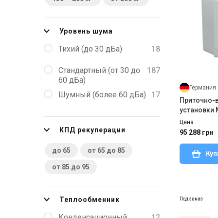
Швеция
56
Уровень шума
Япония
29
Тихий (до 30 дБа)
18
Стандартный (от 30 до
187
60 дБа)
Германия
Шумный (более 60 дБа)
17
Приточно-
установки
Цена
КПД рекуперации
95 288 грн
до 65
от 65 до 85
Куп
от 85 до 95
Теплообменник
Под заказ
Конденсационный
12