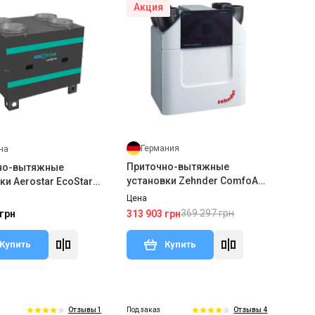
Акция
Германия
на
Приточно-вытяжные
но-вытяжные
установки Zehnder ComfoAir
ки Aerostar EcoStar
Q350 TR enthalpy
Цена
369 297 грн
313 903 грн
 грн
Купить
Купить
Под заказ
Отзывы 1
Отзывы 4