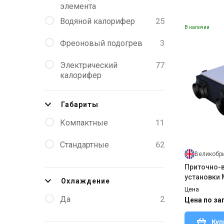
элемента
Водяной калорифер
25
В наличии
Фреоновый подогрев
3
Электрический
77
калорифер
Габариты
Компактные
11
Стандартные
62
Великобр
Приточно-
установки
Охлаждение
A
Цена
Да
2
Цена по за
Куп