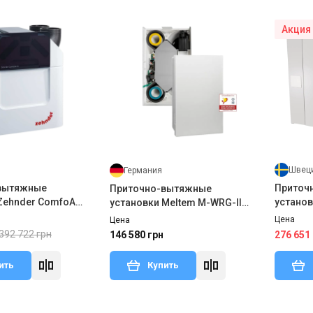
Акция
Швец
Германия
вытяжные
Приточ
Приточно-вытяжные
Zehnder ComfoAir
установ
установки Meltem M-WRG-II
VTC 500
E-F
Цена
Цена
392 722 грн
276 651
146 580 грн
ить
Купить