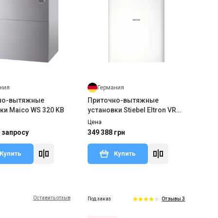
ния
Германия
но-вытяжные
Приточно-вытяжные
ки Maico WS 320 KB
установки Stiebel Eltron VRC-
W 600 Premium
Цена
 запросу
349 388 грн
Купить
Купить
Оставить отзыв
Под заказ
Отзывы 3