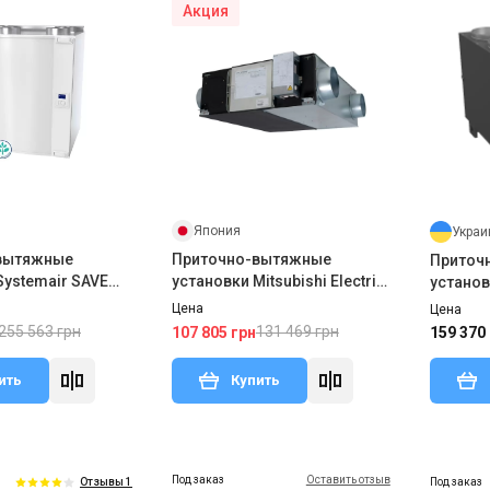
Акция
Япония
Украи
вытяжные
Приточно-вытяжные
Приточ
Systemair SAVE
установки Mitsubishi Electric
установ
LGH-35RVX-E
EC XV
Цена
Цена
255 563 грн
131 469 грн
107 805 грн
159 370
ить
Купить
Под заказ
Оставить отзыв
Под заказ
Отзывы 1