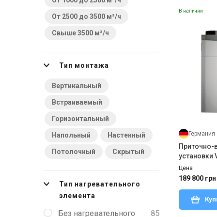
От 1000 до 2500 м³/ч
От -7 до 40
1
В наличии
От 2500 до 3500 м³/ч
От 10 до 45
1
Свыше 3500 м³/ч
Тип монтажа
Вертикальный
Встраиваемый
Горизонтальный
Германия
Напольный
Настенный
Приточно-
Потолочный
Скрытый
установки V
VAR260/4
Цена
189 800 грн
Тип нагревательного
элемента
Куп
Без нагревательного
85