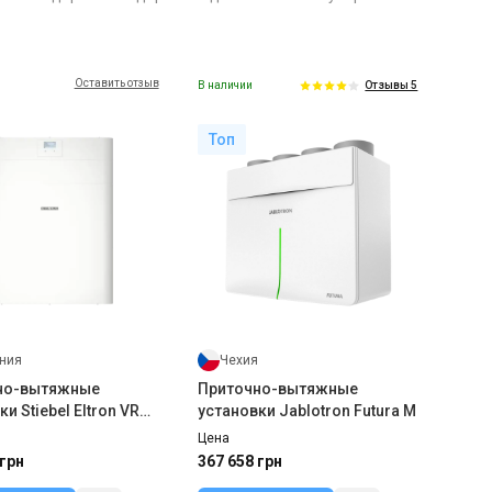
Оставить отзыв
В наличии
Отзывы 5
Топ
ния
Чехия
но-вытяжные
Приточно-вытяжные
и Stiebel Eltron VRC-
установки Jablotron Futura M
Premium
Цена
 грн
367 658 грн