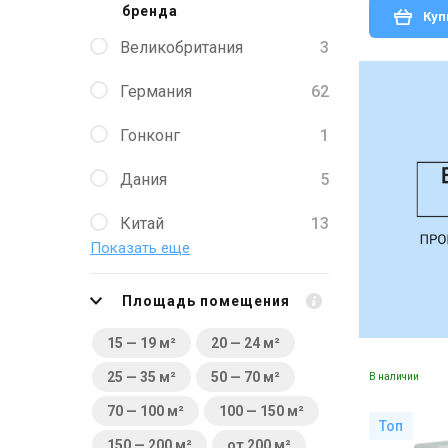
бренда
Куп
Великобритания
3
Германия
62
Гонконг
1
Дания
5
Китай
13
Показать еще
Литва
43
Площадь помещения
Польша
3
15 — 19 м²
20 — 24 м²
США
5
25 — 35 м²
50 — 70 м²
В наличии
Украина
9
70 — 100 м²
100 — 150 м²
Топ
Чехия
40
150 — 200 м²
от 200 м²