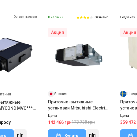
Оставить отзыв
В наличии
Под заказ
Отзывы 1
Акция
Акция
Япония
Швец
итания
Приточно-вытяжные
Приточ
вытяжные
установки Mitsubishi Electric
установ
 MYCOND MVC***-
LGH-65RVX-E
VTC 700
Цена
Цена
173 738 грн
142 466 грн
359 472
просу
ить
Купить