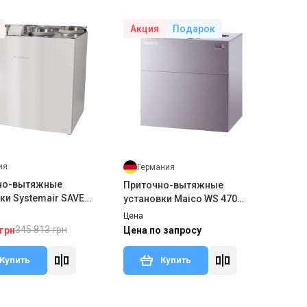
Акция
Подарок
ия
Германия
но-вытяжные
Приточно-вытяжные
ки Systemair SAVE
установки Maico WS 470
 L
КВЕТ
Цена
345 813 грн
 грн
Цена по запросу
Купить
Купить