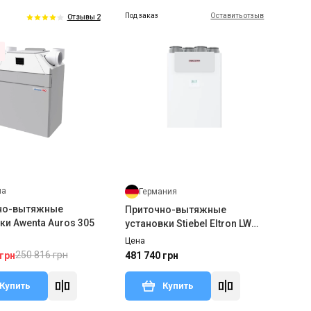
Под заказ
Оставить отзыв
Отзывы 2
ша
Германия
но-вытяжные
Приточно-вытяжные
ки Awenta Auros 305
установки Stiebel Eltron LWZ
180 (Enthalpie)
Цена
250 816 грн
 грн
481 740 грн
Купить
Купить