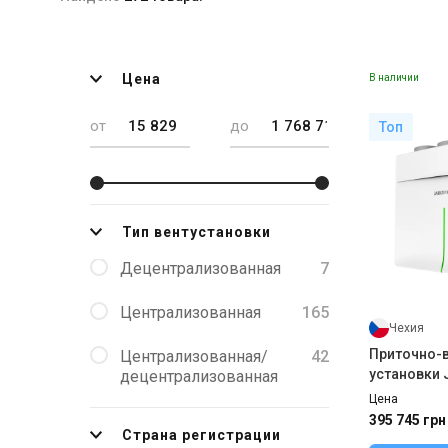
Цена
В наличии
от
до
Топ
Тип вентустановки
Децентрализованная
7
Централизованная
165
Чехия
Приточно-
Централизованная/
42
установки J
децентрализованная
Цена
395 745 грн
Страна регистрации