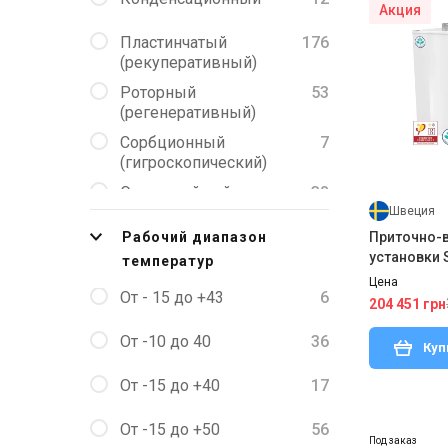
Акция
Пластинчатый
176
(рекуперативный)
Роторный
53
(регенеративный)
Сорбционный
7
(гигроскопический)
Энтальпийный
38
пластинчатый
Швеция
Рабочий диапазон
Приточно-
установки 
температур
VTC 300 L
Цена
От - 15 до +43
6
204 451 грн
От -10 до 40
36
Куп
От -15 до +40
17
От -15 до +50
56
Под заказ