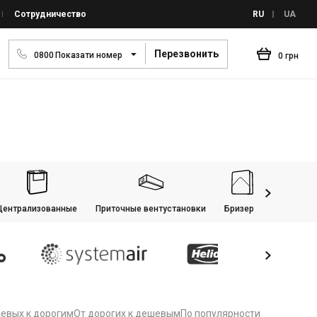
Сотрудничество
RU
UA
Перезвонить
0
8
0
0
Показати номер
0 грн
Централизованные
Приточные вентустановки
Бризеры
евых к дорогим
От дорогих к дешевым
По популярности