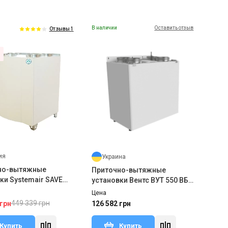
В наличии
Оставить отзыв
Отзывы 1
ия
Украина
но-вытяжные
Приточно-вытяжные
ки Systemair SAVE
установки Вентс ВУТ 550 ВБ
 R
ЕС
Цена
449 339 грн
 грн
126 582 грн
Купить
Купить