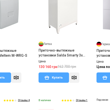
Литва
Герма
Приточно-вытяжные
вытяжные
Приточ
установки Salda Smarty 3x
 Meltem M-WRG-S
установ
1.1
Цена
Цена
162 700 грн
130 160 грн
Цена по
ить
Купить
Под заказ
В наличии
Отзывы 4
Отзывы 1