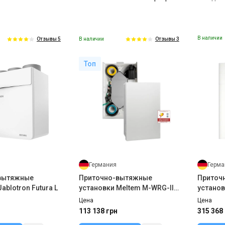
В наличии
В наличии
Отзывы 5
Отзывы 3
Топ
Германия
Герма
вытяжные
Приточно-вытяжные
Приточ
ablotron Futura L
установки Meltem M-WRG-II
установк
P
W 450 
Цена
Цена
113 138 грн
315 368