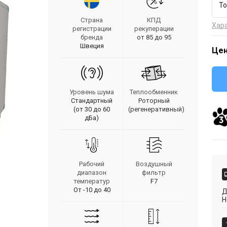
To
Страна
КПД
Хар
регистрации
рекуперации
бренда
от 85 до 95
Швеция
Цен
Уровень шума
Теплообменник
Стандартный
Роторный
(от 30 до 60
(регенеративный)
дБа)
Рабочий
Воздушный
диапазон
фильтр
температур
F7
От -10 до 40
Д
Н