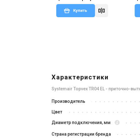
Купить
Снят с производства
Оставить отзыв
Сня
Характеристики
Systemair Topvex TR04 EL - приточно-вы
Швеция
Производитель
Приточно-вытяжная установка
Пр
Цвет
Systemair Topvex TR03 HWL-L-CAV
Sy
C
Цена
Це
Диаметр подключения, мм
Цена по запросу
Це
Страна регистрации бренда
Купить