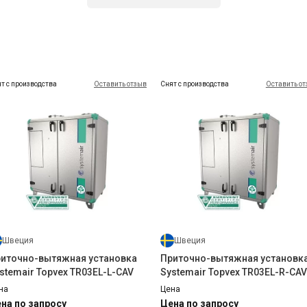
т с производства
Оставить отзыв
Снят с производства
Оставить о
Испания
Испания
нтиляционная решетка MADEL
Вентиляционная решетка MAD
рия DXT-A
серия DXL
на
Цена
на по запросу
Цена по запросу
Купить
Купить
Швеция
Швеция
Под заказ
Оставить отзыв
иточно-вытяжная установка
Приточно-вытяжная установк
stemair Topvex TR03EL-L-CAV
Systemair Topvex TR03EL-R-CAV
на
Цена
на по запросу
Цена по запросу