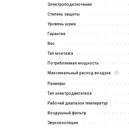
Электроподключение
Степень защиты
Снят с производства
Оставить отзыв
Сня
Уровень шума
Гарантия
Вес
Тип монтажа
Потребляемая мощность
Максимальный расход воздуха
Швеция
Размеры
Приточно-вытяжная установка
Пр
Systemair Topvex TR04EL-L-CAV
Sy
Тип электродвигателя
Цена
Це
Рабочий диапазон температур
Цена по запросу
Це
Воздушный фильтр
Купить
Звукоизоляция