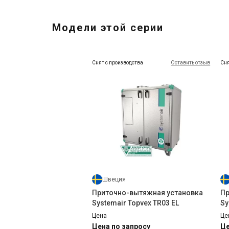
Модели этой серии
Снят с производства
Оставить отзыв
Сня
Испания
Вентиляционная решетка MADEL
Ве
серия DMT-X
се
Цена
Це
Цена по запросу
Це
Купить
Швеция
Приточно-вытяжная установка
Пр
Systemair Topvex TR03 EL
Sy
Цена
Це
Цена по запросу
Це