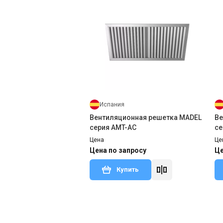
Испания
Вентиляционная решетка MADEL
Ве
серия AMT-AC
се
Цена
Це
Цена по запросу
Це
Купить
Под
Под заказ
Отзывы 3