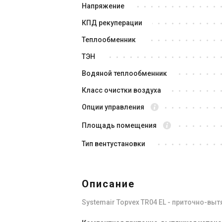
Снят с производства
Оставить отзыв
Сня
Напряжение
КПД рекуперации
Теплообменник
ТЭН
Водяной теплообменник
Класс очистки воздуха
Опции управления
Швеция
Площадь помещения
Приточно-вытяжная установка
Пр
Systemair Topvex TR04 HWL-R-
Sy
Тип вентустановки
CAV
C
Цена
Це
Цена по запросу
Це
Описание
Купить
Systemair Topvex TR04 EL - приточно-вы
Снят с производства
Оставить отзыв
Сня