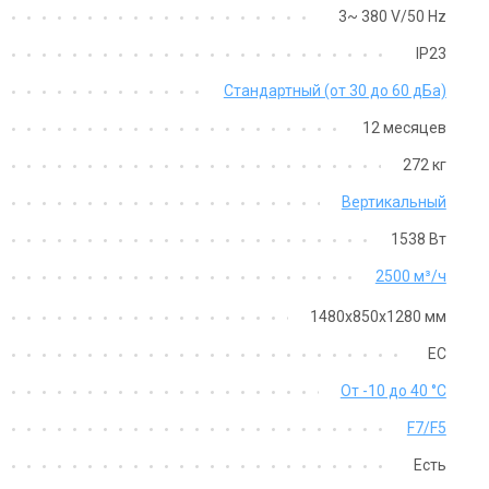
3~ 380 V/50 Hz
т с производства
Оставить отзыв
IP23
Снят с производства
Отзыв
Стандартный (от 30 до 60 дБа)
12 месяцев
272 кг
Вертикальный
1538 Вт
2500 м³/ч
Швеция
Швеция
1480х850х1280 мм
иточно-вытяжная установка
Приточно-вытяжная установк
stemair Topvex TR04EL-R-CAV
Systemair Topvex TR04 HW
EC
на
Цена
От -10 до 40 °С
на по запросу
Цена по запросу
F7/F5
Купить
Купить
Есть