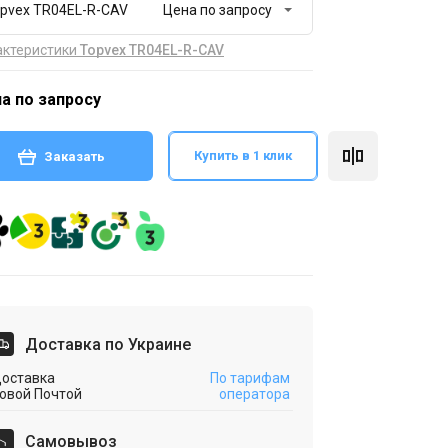
pvex TR04EL-R-CAV
актеристики
Topvex TR04EL-R-CAV
а по запросу
Купить в 1 клик
Заказать
Доставка по Украине
оставка
По тарифам
овой Почтой
оператора
Cамовывоз