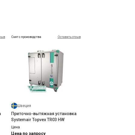
тзыв
Снят с производства
Оставить отзыв
Испания
EL
Вентиляционная решетка MADEL
серия CXT
Цена
Цена по запросу
Купить
Швеция
а
Приточно-вытяжная установка
Systemair Topvex TR03 HW
Цена
Цена по запросу