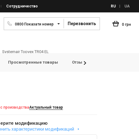
Сотрудничество
RU
UA
Перезвонить
0
8
0
0
Показати номер
0 грн
Systemair Topvex TR04 EL
Просмотренные товары
Отзывы
 с производства
Актуальный товар
ерите модификацию
внить характеристики модификаций