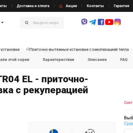
кты
Доставка и оплата
Акции
Контакты
Гарантия
 установки
💨Приточно-вытяжные установки с рекуперацией тепла
ели этой серии
Характеристики
Описание
FAQ
TR04 EL - приточно-
ка с рекуперацией
Снят
Выб
Сра