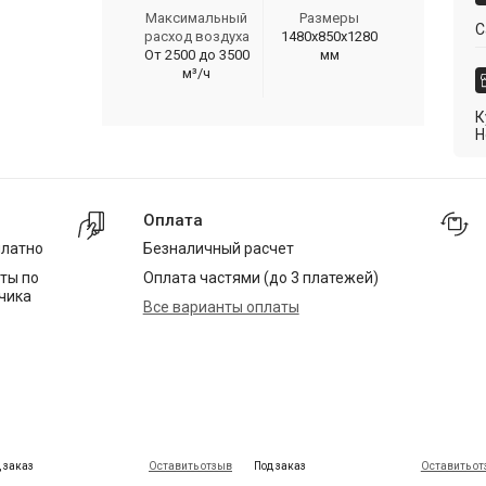
Максимальный
Размеры
С
расход воздуха
1480х850х1280
От 2500 до 3500
мм
м³/ч
К
Н
Оплата
платно
Безналичный расчет
ты по
Оплата частями (до 3 платежей)
чика
Все варианты оплаты
 заказ
Оставить отзыв
Под заказ
Оставить о