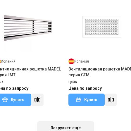
Испания
Испания
нтиляционная решетка MADEL
Вентиляционная решетка MAD
рия LMT
серия CTM
на
Цена
на по запросу
Цена по запросу
Купить
Купить
 заказ
Оставить отзыв
Под заказ
Оставить о
Загрузить еще