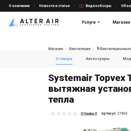
О компании
Новости и статьи
Видеообзоры
Объе
Услуги
Магазин
Магазин
Вентиляция
🌀Вентиляционные
О товаре
Аксессуары
Мод
Systemair Topvex 
вытяжная установ
тепла
Отзывы 0
Aртикул:
27865