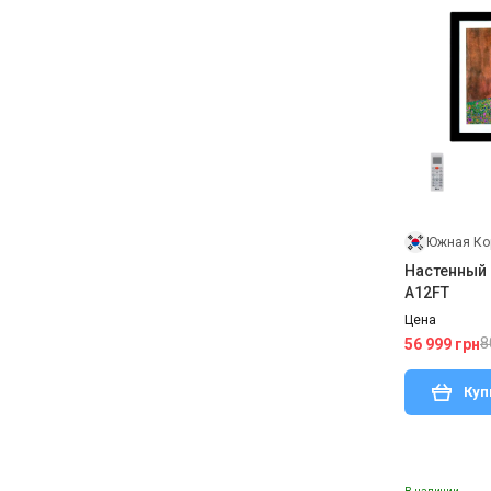
Южная Ко
Настенный
A12FT
Цена
8
56 999 грн
Куп