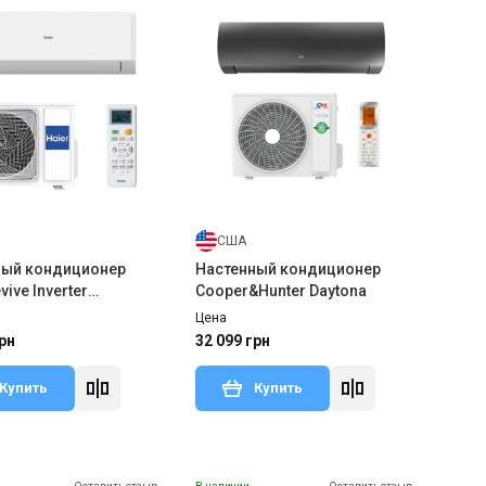
США
ный кондиционер
Настенный кондиционер
vive Inverter
Cooper&Hunter Daytona
BHRA/1U25YERFRA
Цена
рн
32 099 грн
Купить
Купить