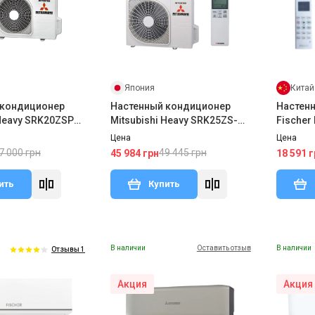
Япония
Китай
 кондиционер
Настенный кондиционер
Настен
 Heavy SRK20ZSPR-
Mitsubishi Heavy SRK25ZS-
Fischer
PR-S
W/SRC25ZS-W2
Цена
Цена
7 000 грн
49 445 грн
45 984 грн
18 591 г
ить
Купить
В наличии
Оставить отзыв
В наличии
Отзывы 1
Акция
Акция