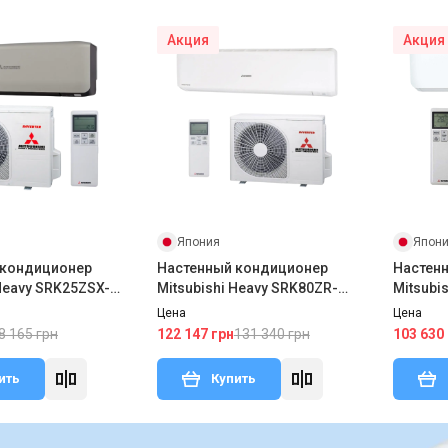
Акция
Акция
Япония
Япон
 кондиционер
Настенный кондиционер
Настен
 Heavy SRK25ZSX-
Mitsubishi Heavy SRK80ZR-
Mitsubi
SX-W
W/SRC80ZR-W
W/SRC5
Цена
Цена
8 165 грн
131 340 грн
122 147 грн
103 630
ить
Купить