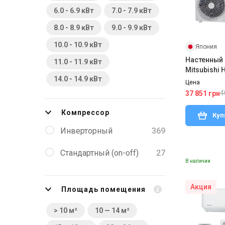
6.0 - 6.9 кВт
7.0 - 7.9 кВт
8.0 - 8.9 кВт
9.0 - 9.9 кВт
10.0 - 10.9 кВт
Япония
Настенный
11.0 - 11.9 кВт
Mitsubishi
14.0 - 14.9 кВт
W(1)/SRC35
Цена
4
37 851 грн
Компрессор
Куп
Инверторный
369
Стандартный (on-off)
27
В наличии
Акция
Площадь помещения
> 10 м²
10 — 14 м²