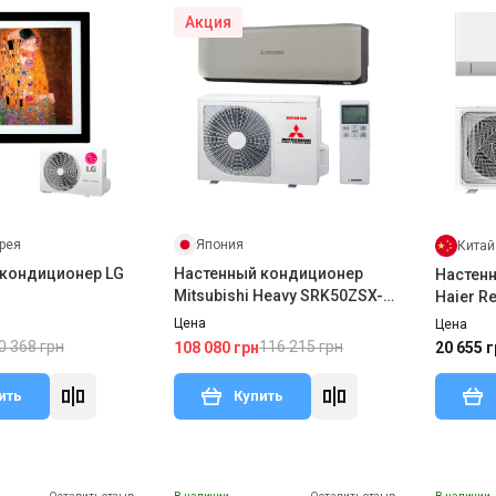
Акция
рея
Япония
Китай
 кондиционер LG
Настенный кондиционер
Настен
Mitsubishi Heavy SRK50ZSX-
Haier Re
WT/SRC50ZSX-W2(3)
AS25RH
Цена
Цена
0 368 грн
116 215 грн
108 080 грн
20 655 г
ить
Купить