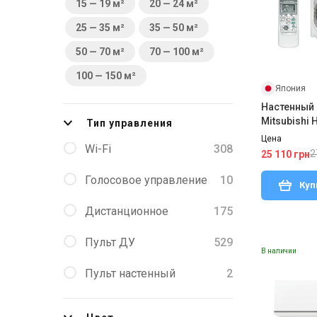
15 — 19 м²
20 — 24 м²
25 — 35 м²
35 — 50 м²
50 — 70 м²
70 — 100 м²
100 — 150 м²
Япония
Настенный
Mitsubishi
Тип управления
S/SRC20ZS
Цена
Wi-Fi
308
2
25 110 грн
Голосовое управление
10
Куп
Дистанционное
175
Пульт ДУ
529
В наличии
Пульт настенный
2