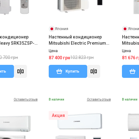
Япония
Япон
 кондиционер
Настенный кондиционер
Настен
 Heavy SRK35ZSP-
Mitsubishi Electric Premium
Mitsubis
ZSP-W(1)
Inverter MSZ-LN25VG2B/MUZ-
LN25VG
Цена
Цена
LN25VG2
0 700 грн
102 823 грн
87 400 грн
81 676 г
ить
Купить
Оставить отзыв
В наличии
Оставить отзыв
В наличии
Акция