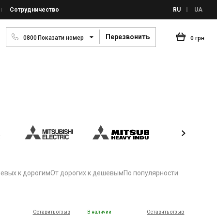
Сотрудничество
RU
UA
Перезвонить
0
8
0
0
Показати номер
0 грн
евых к дорогим
От дорогих к дешевым
По популярности
Оставить отзыв
В наличии
Оставить отзыв