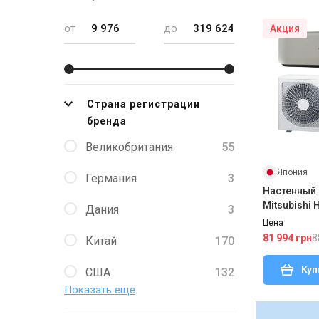
от
до
Акция
Страна регистрации
бренда
Великобритания
55
Япония
Германия
3
Настенный
Mitsubishi
Дания
3
WT/SRC25Z
Цена
8
81 994 грн
Китай
170
Куп
США
132
Показать еще
Украина
3