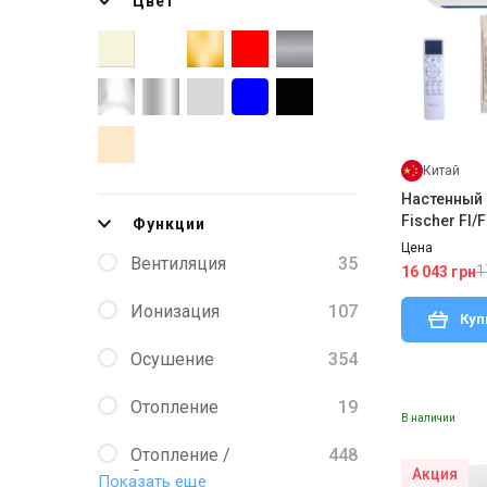
Цвет
Китай
Настенный
Fischer FI/
Функции
Цена
Вентиляция
35
1
16 043 грн
Ионизация
107
Куп
Осушение
354
Отопление
19
В наличии
Отопление /
448
Акция
Охлаждение
Показать еще