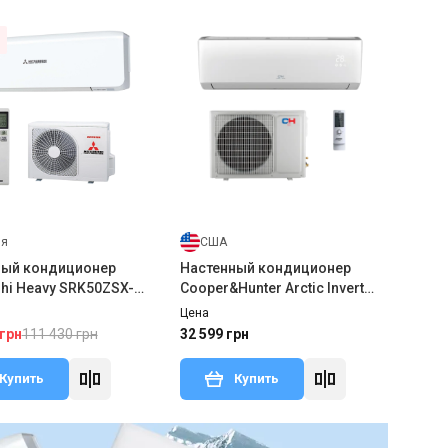
ия
США
ный кондиционер
Настенный кондиционер
shi Heavy SRK50ZSX-
Cooper&Hunter Arctic Inverter
0ZSX-W2(3)
CH-S12FTXLA2-NG
Цена
111 430 грн
 грн
32 599 грн
Купить
Купить