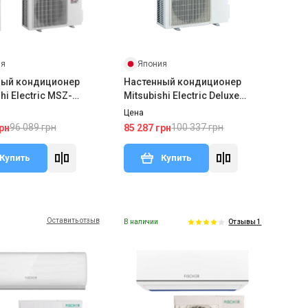
ия
Япония
ный кондиционер
Настенный кондиционер
hi Electric MSZ-
Mitsubishi Electric Deluxe
2W/MUZ-LN25VG2
Inverter MSZ-FT35VGK/MUZ-
Цена
FT35VGHZ
96 089 грн
100 337 грн
рн
85 287 грн
Купить
Купить
Оставить отзыв
В наличии
Отзывы 1