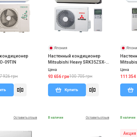
Япония
Япон
 кондиционер
Настенный кондиционер
Настен
FO-09TIN
Mitsubishi Heavy SRK35ZSX-
Mitsubi
WT/SRC35ZSX-W
W/SRC6
Цена
Цена
7 926 грн
100 705 грн
93 656 грн
111 354
ить
Купить
Оставить отзыв
В наличии
Оставить отзыв
В наличии
Акция