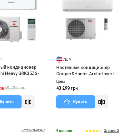
ия
США
ный кондиционер
Настенный кондиционер
shi Heavy SRK35ZS-
Cooper&Hunter Arctic Inverter
5ZS-W2
CH-S18FTXLA2-NG WI-FI R32
Цена
59 730 грн
рн
43 299 грн
Купить
Купить
Оставить отзыв
В наличии
Отзывы 2