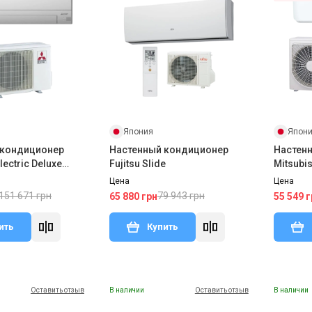
Япония
Япон
 кондиционер
Настенный кондиционер
Настен
lectric Deluxe
Fujitsu Slide
Mitsubi
SZ-FT50VGK/MUZ-
W/SRC3
Цена
Цена
151 671 грн
79 943 грн
65 880 грн
55 549 г
ить
Купить
Оставить отзыв
В наличии
Оставить отзыв
В наличии