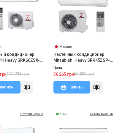
ия
Япония
ный кондиционер
Настенный кондиционер
shi Heavy SRK60ZSX-
Mitsubishi Heavy SRK45ZSP-
0ZSX-W2(3)
W(1)/SRC45ZSP-W(1)
Цена
119 735 грн
60 500 грн
 грн
56 265 грн
Купить
Купить
Оставить отзыв
В наличии
Оставить отзыв