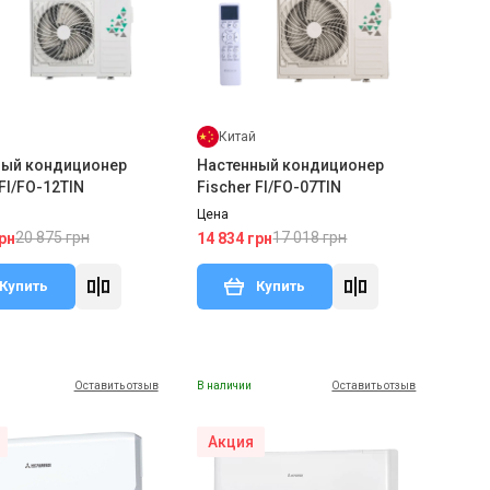
Китай
ный кондиционер
Настенный кондиционер
 FI/FO-12TIN
Fischer FI/FO-07TIN
Цена
20 875 грн
17 018 грн
рн
14 834 грн
Купить
Купить
Оставить отзыв
В наличии
Оставить отзыв
Акция