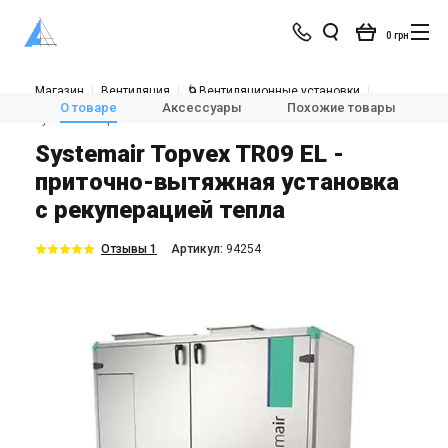
0 грн
Магазин
Вентиляция
🌀Вентиляционные установки
💨Приточно-вытяжные установки с рекуперацией тепла
О товаре
Аксессуары
Похожие товары
Systemair Topvex TR09 EL
Systemair Topvex TR09 EL -
приточно-вытяжная установка
с рекуперацией тепла
Отзывы 1
Aртикул:
94254