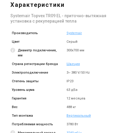
TR03 HWL-L-CAV
TR03 HWL-R-CAV
Характеристики
Цена
Цена
Цена по запросу
Цена по запросу
Systemair Topvex TR09 EL - приточно-вытяжная
Купить
Купить
установка с рекуперацией тепла
Снят с производства
Снят с производства
Производитель
Systemair
Оставить отзыв
Оставить отзыв
Цвет
Серый
Диаметр подключения,
300x700 мм
мм
Страна регистрации бренда
Швеция
Швеция
Швеция
Приточно-вытяжная
Приточно-вытяжная
Электроподключение
3~ 380 V/50 Hz
установка Systemair Topvex
установка Systemair Topvex
Степень защиты
IP23
TR03 HWH-L-CAV
TR03 HWH-R-CAV
Цена
Цена
Уровень шума
Цена по запросу
63 дБа
Цена по запросу
Купить
Купить
Гарантия
12 месяцев
Вес
488 кг
Снят с производства
Снят с производства
Оставить отзыв
Оставить отзыв
Тип монтажа
Вертикальный
Потребляемая мощность
3780 Вт
Максимальный расход
3240 м³/ч