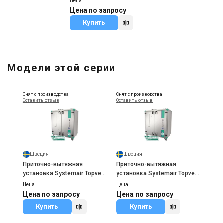
Цена
Датчик для вентиляции
Цена по запросу
Systemair SQA
Купить
Цена
Цена по запросу
Купить
Модели этой серии
Снят с производства
Снят с производства
Оставить отзыв
Оставить отзыв
Швеция
Швеция
Приточно-вытяжная
Приточно-вытяжная
установка Systemair Topvex
установка Systemair Topvex
TR03 EL
TR03EL-L-CAV
Цена
Цена
Цена по запросу
Цена по запросу
Купить
Купить