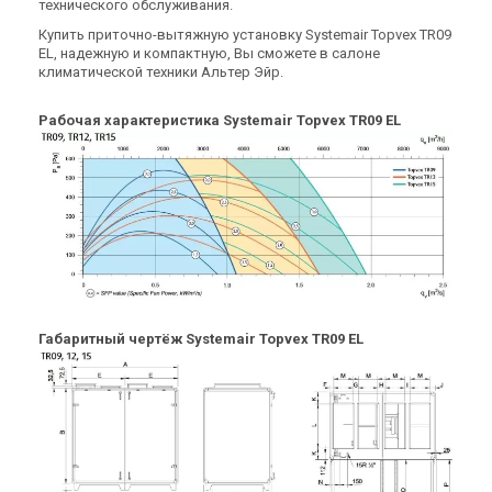
технического обслуживания.
TR04 HWH-L-CAV
TR04 HWH-R-CAV
Цена
Цена
Купить приточно-вытяжную установку Systemair Topvex TR09
Цена по запросу
Цена по запросу
EL, надежную и компактную, Вы сможете в салоне
Купить
Купить
климатической техники Альтер Эйр.
Рабочая характеристика Systemair Topvex TR09 EL
Снят с производства
Снят с производства
Оставить отзыв
Оставить отзыв
Швеция
Швеция
Приточно-вытяжная
Приточно-вытяжная
установка Systemair Topvex
установка Systemair Topvex
TR06 EL
TR06 EL
Цена
Цена
Габаритный чертёж Systemair Topvex TR09 EL
263 002 грн
263 002 грн
Купить
Купить
Снят с производства
Снят с производства
Оставить отзыв
Оставить отзыв