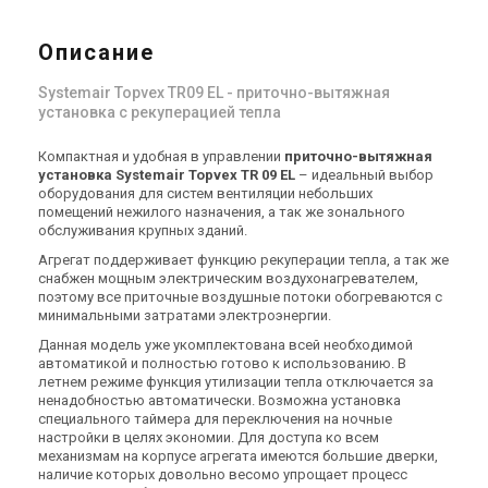
Снят с производства
Снят с производства
Оставить отзыв
Оставить отзыв
Описание
Systemair Topvex TR09 EL - приточно-вытяжная
установка с рекуперацией тепла
Швеция
Швеция
Компактная и удобная в управлении
приточно-вытяжная
Приточно-вытяжная
Приточно-вытяжная
установка Systemair Topvex TR 09 EL
– идеальный выбор
установка Systemair Topvex
установка Systemair Topvex
оборудования для систем вентиляции небольших
помещений нежилого назначения, а так же зонального
TR04 HWL-L-CAV
TR04 HWL-R-CAV
Цена
Цена
обслуживания крупных зданий.
Цена по запросу
Цена по запросу
Агрегат поддерживает функцию рекуперации тепла, а так же
Купить
Купить
снабжен мощным электрическим воздухонагревателем,
поэтому все приточные воздушные потоки обогреваются с
минимальными затратами электроэнергии.
Снят с производства
Снят с производства
Оставить отзыв
Оставить отзыв
Данная модель уже укомплектована всей необходимой
автоматикой и полностью готово к использованию. В
летнем режиме функция утилизации тепла отключается за
ненадобностью автоматически. Возможна установка
специального таймера для переключения на ночные
настройки в целях экономии. Для доступа ко всем
Швеция
Швеция
механизмам на корпусе агрегата имеются большие дверки,
Приточно-вытяжная
Приточно-вытяжная
наличие которых довольно весомо упрощает процесс
установка Systemair Topvex
установка Systemair Topvex