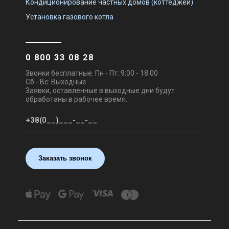
Кондиционирование частных домов (коттеджей)
Установка газового котла
Швеция
Швеция
Приточно-вытяжная
Приточно-вытяжная
установка Systemair Topvex
установка Systemair Topvex
0 800 33 08 28
TR12 HWH-R-CAV
TR15 EL
Цена
Цена
Звонки бесплатные. Пн - Пт: 9:00 - 18:00
Цена по запросу
Цена по запросу
Сб - Вс: Выходные.
Купить
Купить
Заявки, оставленные в выходные дни будут
обработаны в рабочее время.
Снят с производства
Снят с производства
Оставить отзыв
Оставить отзыв
Заказать звонок
Швеция
Швеция
Приточно-вытяжная
Приточно-вытяжная
установка Systemair Topvex
установка Systemair Topvex
TR15 EL-L-CAV
TR15 EL-R-CAV
Цена
Цена
Цена по запросу
Цена по запросу
Купить
Купить