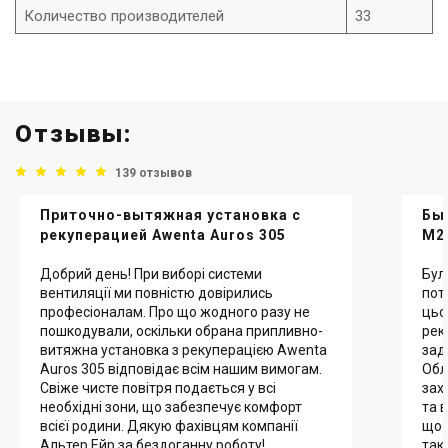
Количество производителей
33
Отзывы:
139 отзывов
Приточно-вытяжная установка с
Бы
рекуперацией Awenta Auros 305
M2
Добрий день! При виборі системи
Бул
вентиляції ми повністю довірились
пот
професіоналам. Про що жодного разу не
цьо
пошкодували, оскільки обрана припливно-
рек
витяжна установка з рекуперацією Awenta
зад
Auros 305 відповідає всім нашим вимогам.
Обл
Свіже чисте повітря подається у всі
зах
необхідні зони, що забезпечує комфорт
та 
всієї родини. Дякую фахівцям компанії
що 
Альтер Ейр за бездоганну роботу!
так