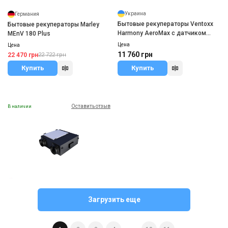
Украина
Германия
Бытовые рекуператоры Ventoxx
Бытовые рекуператоры Marley
Harmony AeroMax с датчиком
MEnV 180 Plus
влажности
Цена
Цена
11 760 грн
22 470 грн
22 722 грн
Купить
Купить
Оставить отзыв
В наличии
Великобритания
Бытовые рекуператоры MYCOND
Загрузить еще
MVC***-A
Цена
Цена по запросу