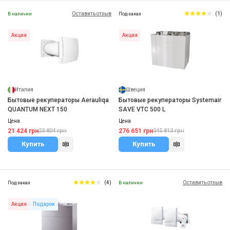
Оставить отзыв
(1)
В наличии
Под заказ
Акция
Акция
Италия
Швеция
Бытовые рекуператоры Aerauliqa
Бытовые рекуператоры Systemair
QUANTUM NEXT 150
SAVE VTC 500 L
Цена
Цена
21 424 грн
276 651 грн
23 804 грн
345 813 грн
Купить
Купить
(4)
Оставить отзыв
Под заказ
В наличии
Акция
Подарок