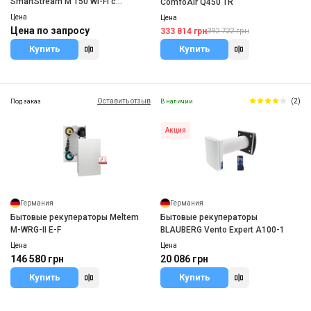
SmartStream M 150 Wi-Fi с
ComfoAir Q450 TR
квадратной панелью
Цена
Цена
Цена по запросу
333 814 грн
392 722 грн
Купить
Купить
Оставить отзыв
(2)
Под заказ
В наличии
Акция
Германия
Германия
Бытовые рекуператоры Meltem
Бытовые рекуператоры
M-WRG-II E-F
BLAUBERG Vento Expert A100-1
Цена
Цена
146 580 грн
20 086 грн
Купить
Купить