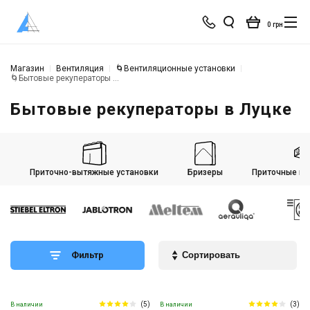
0 грн
Магазин
Вентиляция
🌀Вентиляционные установки
🌀Бытовые рекуператоры в Луцке
Бытовые рекуператоры в Луцке
Приточно-вытяжные установки
Бризеры
Приточные ве
Фильтр
(5)
(3)
В наличии
В наличии