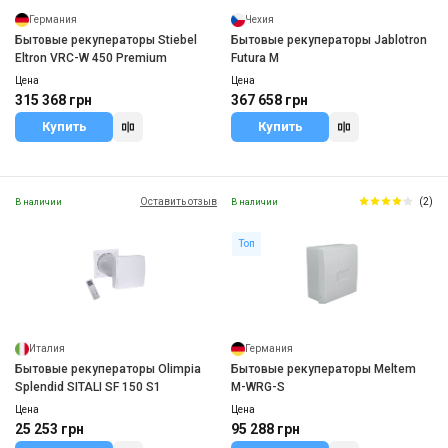
Германия
Чехия
Бытовые рекуператоры Stiebel
Бытовые рекуператоры Jablotron
Eltron VRC-W 450 Premium
Futura M
Цена
Цена
315 368 грн
367 658 грн
Купить
Купить
Оставить отзыв
(2)
В наличии
В наличии
Топ
Италия
Германия
Бытовые рекуператоры Olimpia
Бытовые рекуператоры Meltem
Splendid SITALI SF 150 S1
M-WRG-S
Цена
Цена
25 253 грн
95 288 грн