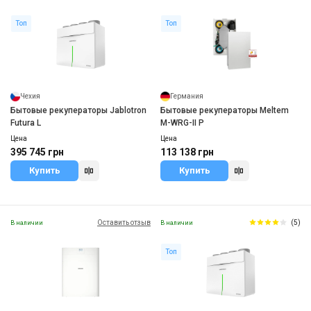
Топ
Топ
Чехия
Германия
Бытовые рекуператоры Jablotron
Бытовые рекуператоры Meltem
Futura L
M-WRG-II P
Цена
Цена
395 745 грн
113 138 грн
Купить
Купить
Оставить отзыв
(5)
В наличии
В наличии
Топ