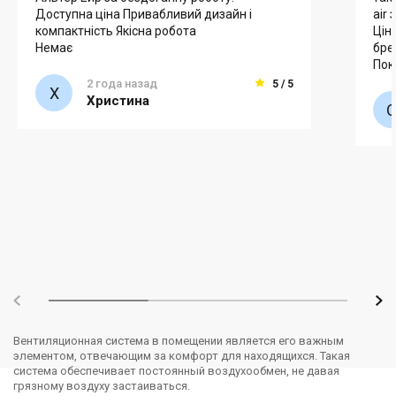
Доступна ціна Привабливий дизайн і
air
компактність Якісна робота
Цін
Немає
бре
Пок
2 года назад
5 / 5
Христина
Вентиляционная система в помещении является его важным
элементом, отвечающим за комфорт для находящихся. Такая
система обеспечивает постоянный воздухообмен, не давая
грязному воздуху застаиваться.