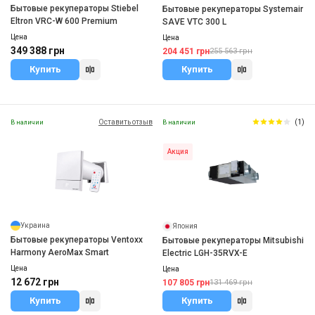
Бытовые рекуператоры Stiebel
Бытовые рекуператоры Systemair
Eltron VRC-W 600 Premium
SAVE VTC 300 L
Цена
Цена
349 388 грн
204 451 грн
255 563 грн
Купить
Купить
Оставить отзыв
(1)
В наличии
В наличии
Акция
Украина
Япония
Бытовые рекуператоры Ventoxx
Бытовые рекуператоры Mitsubishi
Harmony AeroMax Smart
Electric LGH-35RVX-E
Цена
Цена
12 672 грн
107 805 грн
131 469 грн
Купить
Купить