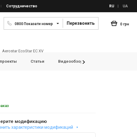
Сотрудничество
RU
UA
Перезвонить
0
8
0
0
Показати номер
0 грн
Aerostar EcoStar EC XV
проекты
Статьи
Видеообзоры
FAQ
Просмо
заказ
ерите модификацию
внить характеристики модификаций