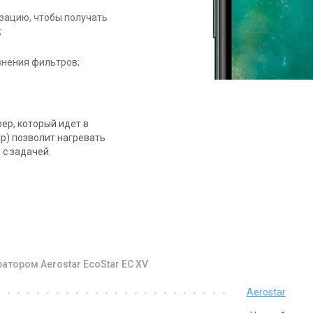
зацию, чтобы получать
;
знения фильтров;
ер, который идет в
йр) позволит нагревать
 с задачей.
атором Aerostar EcoStar EC XV
Aerostar