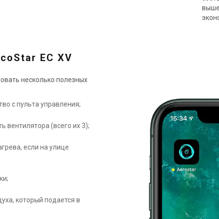
выше
экон
EcoStar EC XV
зовать несколько полезных
во с пульта управления;
 вентилятора (всего их 3);
грева, если на улице
ки;
уха, который подается в