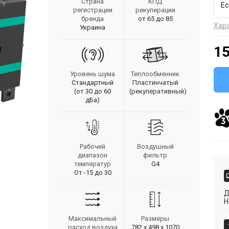
Страна
КПД
Ec
регистрации
рекуперации
бренда
от 65 до 85
Хар
Украина
15
Уровень шума
Теплообменник
Стандартный
Пластинчатый
(от 30 до 60
(рекуперативный)
дБа)
Рабочий
Воздушный
диапазон
фильтр
температур
G4
От -15 до 30
Д
Н
Максимальный
Размеры
расход воздуха
782 х 498 х 1070