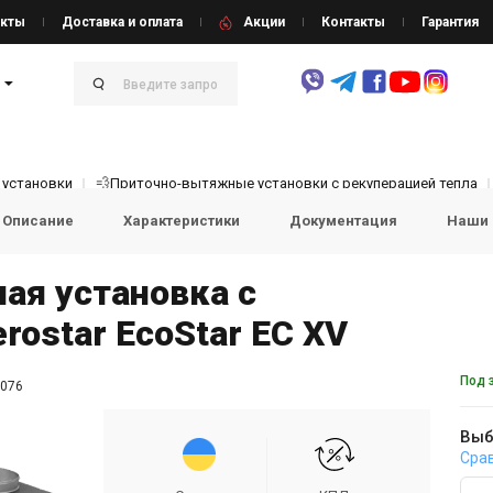
кты
Доставка и оплата
Акции
Контакты
Гарантия
 установки
💨Приточно-вытяжные установки с рекуперацией тепла
Описание
Характеристики
Документация
Наши 
ая установка с
ostar EcoStar EC XV
Под 
076
Выб
Сра