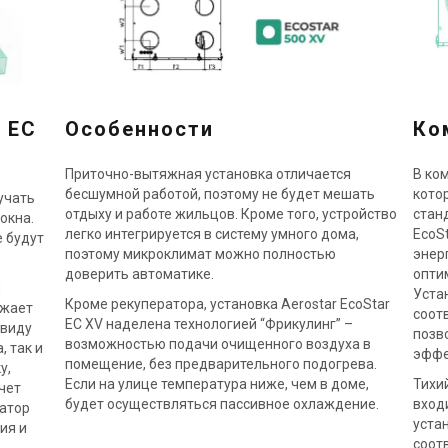
 EC
Особенности
Ко
Приточно-вытяжная установка отличается
В ко
бесшумной работой, поэтому не будет мешать
кото
учать
отдыху и работе жильцов. Кроме того, устройство
стан
окна.
легко интегрируется в систему умного дома,
EcoS
е будут
поэтому микроклимат можно полностью
энер
доверить автоматике.
опти
и
Уста
Кроме рекуператора, установка Aerostar EcoStar
ижает
соот
EC XV наделена технологией “Фрикулинг” –
ввиду
позв
возможностью подачи очищенного воздуха в
, так и
эффе
помещение, без предварительного подогрева.
у,
Если на улице температура ниже, чем в доме,
Тихи
чет
будет осуществляться пассивное охлаждение.
вход
ратор
устан
ия и
соот