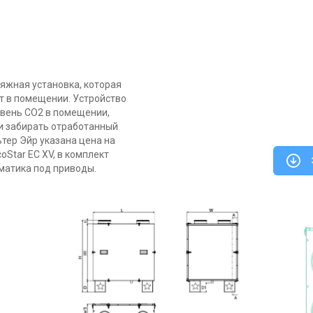
тяжная установка, которая
т в помещении. Устройство
вень CO2 в помещении,
 и забирать отработанный
ьтер Эйр указана цена на
oStar EC XV, в комплект
матика под приводы.