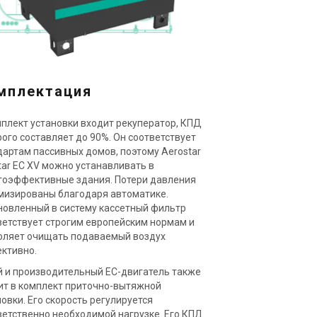
мплектация
мплект установки входит рекуператор, КПД
рого составляет до 90%. Он соответствует
дартам пассивных домов, поэтому Aerostar
tar EC XV можно устанавливать в
гоэффективные здания. Потери давления
мизированы благодаря автоматике.
новленный в систему кассетный фильтр
ветствует строгим европейским нормам и
оляет очищать подаваемый воздух
ктивно.
й и производительный EC-двигатель также
ит в комплект приточно-вытяжной
овки. Его скорость регулируется
ветственно необходимой нагрузке. Его КПД