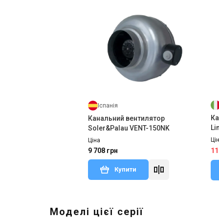
Іспанія
Ка
Канальний вентилятор
Li
Soler&Palau VENT-150NK
Ці
Ціна
9 708 грн
11
Купити
Моделі цієї серії