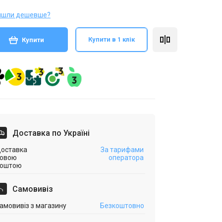
йшли дешевше?
Купити в 1 клік
Купити
Доставка по Україні
оставка
За тарифами
овою
оператора
оштою
Самовивіз
амовивіз з магазину
Безкоштовно