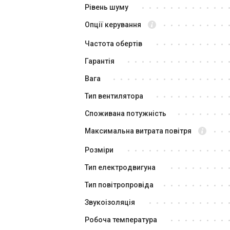
Рівень шуму
Акція
Опції керування
Частота обертів
Гарантія
Вага
Тип вентилятора
Швеція
Споживана потужність
Канальний вентилятор Systemair
Ка
KV 200 L Sileo
KV
Максимальна витрата повітря
Ціна
Ці
Розміри
15 705 грн
10 209 грн
8 
Тип електродвигуна
Купити
Тип повітропровіда
Звукоізоляція
Робоча температура