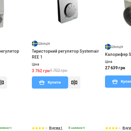
Швеція
Швеція
регулятор
Тиристорний регулятор Systemair
Калорифер S
REE 1
Ціна
Ціна
27 639 грн
4 702 грн
3 762 грн
Купи
Купити
аявності
В наявності
Відгуки 1
Відгу