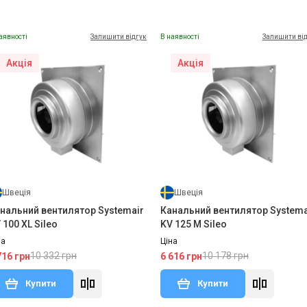
аявності
Залишити відгук
В наявності
Залишити ві
Акція
Акція
Швеція
Швеція
нальний вентилятор Systemair
Канальний вентилятор Systema
 100 XL Sileo
KV 125 M Sileo
на
Ціна
10 332 грн
10 178 грн
716 грн
6 616 грн
Купити
Купити