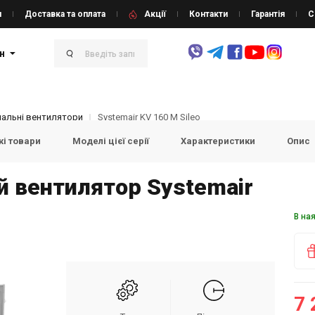
и
Доставка та оплата
Акції
Контакти
Гарантія
С
н
нальні вентилятори
Systemair KV 160 M Sileo
і товари
Моделі цієї серії
Характеристики
Опис
й вентилятор Systemair
В на
7 