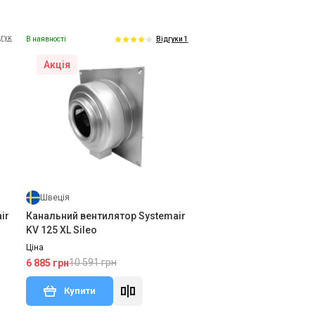
дгук
В наявності
Відгуки 1
Акція
Швеція
ir
Канальний вентилятор Systemair
KV 125 XL Sileo
Ціна
10 591 грн
6 885 грн
Купити