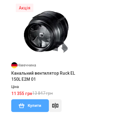
Акція
Німеччина
Канальний вентилятор Ruck EL
150L E2M 01
Ціна
13 847 грн
11 355 грн
Купити