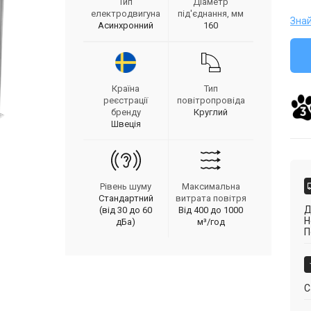
Тип
Діаметр
електродвигуна
під'єднання, мм
Зна
Асинхронний
160
Країна
Тип
реєстрації
повітропровіда
бренду
Круглий
Швеція
Рівень шуму
Максимальна
Стандартний
витрата повітря
Д
(від 30 до 60
Від 400 до 1000
Н
дБа)
м³/год
П
С