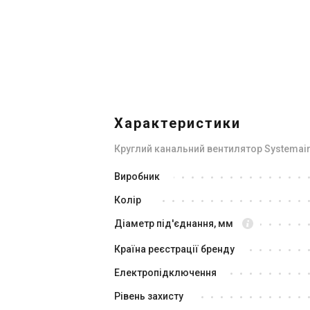
В наявності
Залишити відгук
В н
Акція
Характеристики
Круглий канальний вентилятор Systemair 
Швеція
Виробник
Канальний вентилятор Systemair
Ка
Колір
KV 150 M Sileo
KV
Ціна
Ці
Діаметр під'єднання, мм
11 107 грн
7 220 грн
8 
Країна реєстрації бренду
Купити
Електропідключення
Рівень захисту
В наявності
Залишити відгук
В н