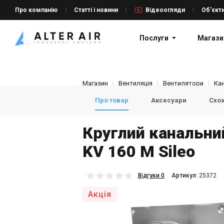
Про компанію
Статті і новини
Відеоогляди
Об’єкт
Послуги
Магази
Магазин
Вентиляція
Вентилятори
Ка
Про товар
Аксесуари
Схож
Круглий канальни
KV 160 M Sileo
Відгуки 0
Aртикул:
25372
Акція