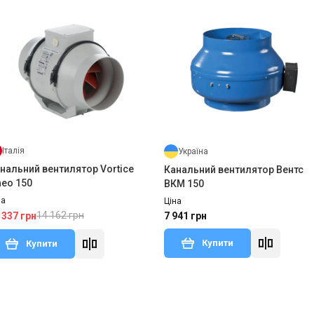
Італія
Україна
нальний вентилятор Vortice
Канальний вентилятор Вентс
neo 150
ВКМ 150
на
Ціна
14 162 грн
 337 грн
7 941 грн
Купити
Купити