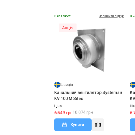
В наявності
Залишити відгук
В н
Акція
Швеція
Канальний вентилятор Systemair
Ка
KV 100 M Sileo
KV
Ціна
Ці
10 074 грн
6 549 грн
6 
Купити