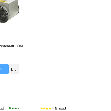
ystemair CBM
ти
В наявності
ки 1
Відгуки 1