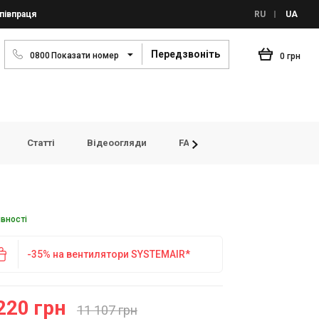
півпраця
RU
UA
Передзвоніть
0
8
0
0
Показати номер
0 грн
Статті
Відеоогляди
FAQ
Переглянуті товар
явності
-35% на вентилятори SYSTEMAIR*
220 грн
11 107 грн