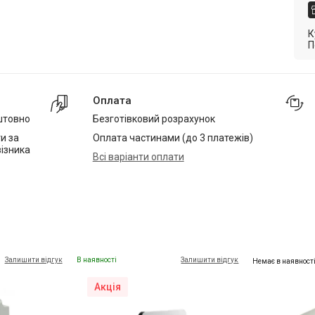
К
П
Оплата
штовно
Безготівковий розрахунок
и за
Оплата частинами (до 3 платежів)
ізника
Всі варіанти оплати
Залишити відгук
В наявності
Залишити відгук
Немає в наявност
Акція