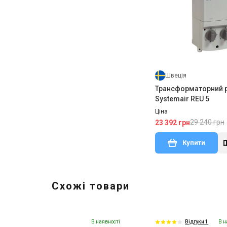
Швеція
Трансформаторний 
Systemair REU 5
Ціна
29 240 грн
23 392 грн
Купити
Схожі товари
В наявності
В н
Відгуки 1