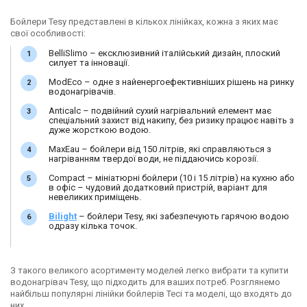
Бойлери Tesy представлені в кількох лінійках, кожна з яких має
свої особливості:
BelliSlimo – ексклюзивний італійський дизайн, плоский
силует та інновації.
ModEco – одне з найенергоефективніших рішень на ринку
водонагрівачів.
Anticalc – подвійний сухий нагрівальний елемент має
спеціальний захист від накипу, без ризику працює навіть з
дуже жорсткою водою.
MaxEau – бойлери від 150 літрів, які справляються з
нагріванням твердої води, не піддаючись корозії.
Compact – мініатюрні бойлери (10 і 15 літрів) на кухню або
в офіс – чудовий додатковий пристрій, варіант для
невеликих приміщень.
Bilight
– бойлери Tesy, які забезпечують гарячою водою
одразу кілька точок.
З такого великого асортименту моделей легко вибрати та купити
водонагрівач Tesy, що підходить для ваших потреб. Розглянемо
найбільш популярні лінійки бойлерів Тесі та моделі, що входять до
них.