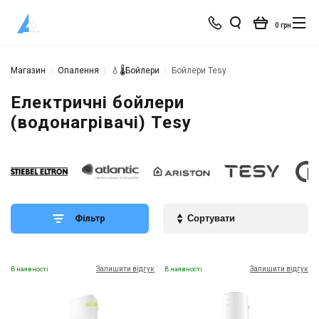
0 грн
Магазин
Опалення
💧🌡️Бойлери
Бойлери Tesy
Електричні бойлери
(водонагрівачі) Tesy
Фільтр
Залишити відгук
Залишити відгук
В наявності
В наявності