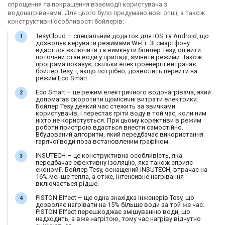
спрощення та покращення взаємодії користувача з
водонагрівачами. Для цього було придумано нові опції, а також
конструктивні особливості бойлерів:
TesyCloud – спеціальний додаток для iOS та Android, що
дозволяє керувати режимами Wi-Fi. Зі смартфону
вдасться включити та вимкнути бойлер Tesy, оцінити
поточний стан води у приладі, змінити режими. Також
програма показує, скільки електроенергії витрачає
бойлер Tesy, і, якщо потрібно, дозволить перейти на
режим Eco Smart.
Eco Smart – це режим електричного водонагрівача, який
допомагає скоротити щомісячні витрати електрики.
Бойлер Tesy деякий час стежить за звичками
користувачів, і перестає гріти воду в той час, коли ним
ніхто не користується. При цьому корективи в режим
роботи пристрою вдасться внести самостійно.
Вбудований алгоритм, який передбачає використання
гарячої води поза встановленим графіком.
INSUTECH – це конструктивна особливість, яка
передбачає ефективну ізоляцію, яка також сприяє
економії. Бойлер Tesy, оснащений INSUTECH, втрачає на
16% менше тепла, а отже, інтенсивне нагрівання
включається рідше.
PISTON Effect – ще одна знахідка інженерів Tesy, що
дозволяє нагрівати на 15% більше води за той же час.
PISTON Effect перешкоджає змішуванню води, що
надходить, з вже нагрітою, тому час нагріву відчутно