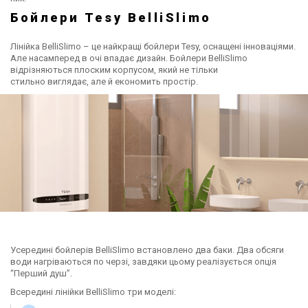
Бойлери Tesy BelliSlimo
Лінійка BelliSlimo – це найкращі бойлери Tesy, оснащені інноваціями.
Але насамперед в очі впадає дизайн. Бойлери BelliSlimo
відрізняються плоским корпусом, який не тільки
стильно виглядає, але й економить простір.
Усередині бойлерів BelliSlimo встановлено два баки. Два обсяги
води нагріваються по черзі, завдяки цьому реалізується опція
“Перший душ”.
Всередині лінійки BelliSlimo три моделі: