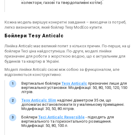
колектори, газові та твердопаливні котли).
Кожна модель вирішує конкретні завдання – виходячи із потреб,
легко визначитися, який бойлер Tesy ModEco купити.
Бойлери Tesy Anticalc
Лінійка Anticalc має великий попит з кількох причин. По-перше, на ці
бойлери Тесі ціна найдоступніша. По-друге, моделі лінійки
призначені для роботи з жорсткою водою, що є актуальним для
будинків та квартир в Україні.
Моделі лінійки Anticalc схожі між собою за функціоналом, але
відрізняються конструктивно:
Вертикальні бойлери
Tesy Anticalc
призначені лише для
вертикальної установки. Модифікації: 50, 80, 100, 120, 150
літрів.
Tesy Anticalc Slim
наділені діаметром 35 см, що
допомагає встановлювати їх у маленькому приміщенні.
Модифікації: 30, 50, 80 літрів.
Бойлери
Тесі Anticalc Reversible
- підходять для
вертикального та горизонтального розміщення.
Модифікації: 50, 80, 100 л.