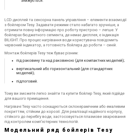
знижується.
LCD-дисплей та сенсорна панель управління – елементи взаємодії
з бойлером Tesy. Задавати режими стало набагато зручніше, а
отримати повну інформацію про роботу пристрою – легше. У
бойлерах бюджетного сегмента, де немає дисплея, є індикація
BILIGHT. Про процес нагрівання води користувача повідомить
червоний індикатор, а готовність бойлера до роботи – синій.
Монтаж бойлерів Tesy теж буває різним:
під раковину та над раковиною (для компактних моделей);
вертикальний або горизонтальний (для стандартних
моделей);
підлоговий.
Тому ви зможете легко знайти та купити бойлер Tesy, який підійде
для вашого приміщення.
Нагрівачі Tesy часто оснащуються склокерамічним або емалевим
покриттям, стійким до корозії. Для реалізації надійного корпусу,
стійкого до перебігу води, застосовується плазмове зварювання
під контролем комп'ютерних технологій.
Модельний ряд бойлерів Tesy