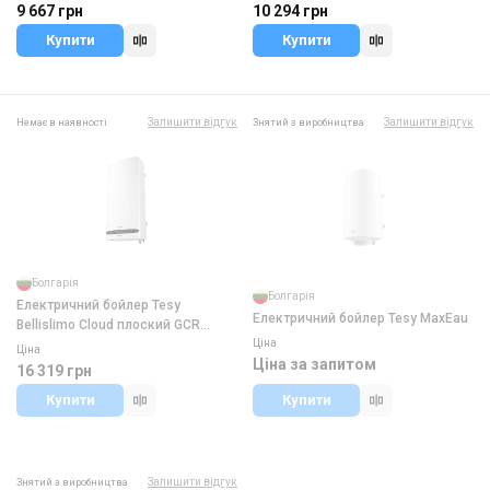
9 667 грн
10 294 грн
Купити
Купити
Залишити відгук
Залишити відгук
Немає в наявності
Знятий з виробництва
Болгарія
Болгарія
Електричний бойлер Tesy
Електричний бойлер Tesy MaxEau
Bellislimo Cloud плоский GCR
1002722 E31 ECW Wi-Fi
Ціна
Ціна
Ціна за запитом
16 319 грн
Купити
Купити
Залишити відгук
Знятий з виробництва