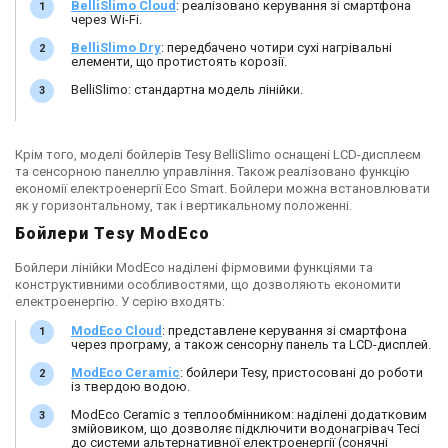
BelliSlimo Cloud
: реалізовано керування зі смартфона
через Wi-Fi.
BelliSlimo Dry
: передбачено чотири сухі нагрівальні
елементи, що протистоять корозії.
BelliSlimo: стандартна модель лінійки.
Крім того, моделі бойлерів Tesy BelliSlimo оснащені LCD-дисплеєм
та сенсорною панеллю управління. Також реалізовано функцію
економії електроенергії Eco Smart. Бойлери можна встановлювати
як у горизонтальному, так і вертикальному положенні.
Бойлери Tesy ModEco
Бойлери лінійки ModEco наділені фірмовими функціями та
конструктивними особливостями, що дозволяють економити
електроенергію. У серію входять:
ModEco Cloud
: представлене керування зі смартфона
через програму, а також сенсорну панель та LCD-дисплей.
ModEco Ceramic
: бойлери Tesy, пристосовані до роботи
із твердою водою.
ModEco Ceramic з теплообмінником: наділені додатковим
змійовиком, що дозволяє підключити водонагрівач Тесі
до системи альтернативної електроенергії (сонячні