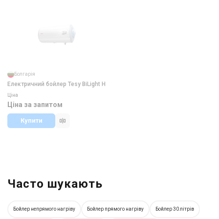
Болгарія
Електричний бойлер Tesy BiLight H
Ціна
Ціна за запитом
Купити
Часто шукають
Бойлер непрямого нагріву
Бойлер прямого нагріву
Бойлер 30 літрів