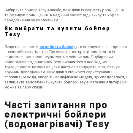
Вибирайте бойлер Tesy Anticalc, виходячи із формату розміщення
та розмірів приміщення. А надійний захист від накипу та корозії
передбачений за умовчанням.
Як вибрати та купити бойлер
Tesy
Якщо ви не знаєте,
як вибрати бойлер
,
то звернулися за адресою
– співробітники Альтер Ейр знають все про ці пристрої та із
задоволенням проконсультують з усіх питань. Підбираючи
відповідний водонагрівач Tesy, визначтеся з необхідним
функціоналом: на яких опціях вдасться заощадити, а які стануть
зручним доповненням. Виходячи з кількості користувачів і
споживаної води, виберіть модифікацію моделі, що сподобалася, і
залишайте замовлення - купити бойлер Tesy в магазині Альтер Ейр
можна за пару кліків!
Часті запитання про
електричні бойлери
(водонагрівачі) Tesy