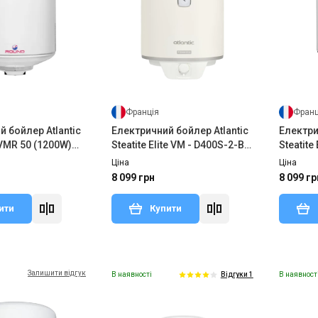
Франція
Франц
 бойлер Atlantic
Електричний бойлер Atlantic
Електри
VMR 50 (1200W)
Steatite Elite VM - D400S-2-BC
Steatite Elite 
(1500W)
BC (150
Ціна
Ціна
8 099 грн
8 099 гр
ити
Купити
Залишити відгук
В наявності
В наявност
Відгуки 1