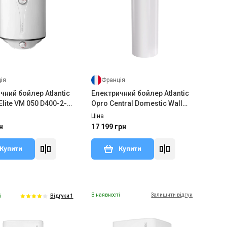
ія
Франція
чний бойлер Atlantic
Електричний бойлер Atlantic
VM 050 D400-2-
Opro Central Domestic Wall
0W)
Mounted 150 ES-VM150ME-B
Ціна
(2200W)
н
17 199 грн
Купити
Купити
В наявності
Залишити відгук
і
Відгуки 1