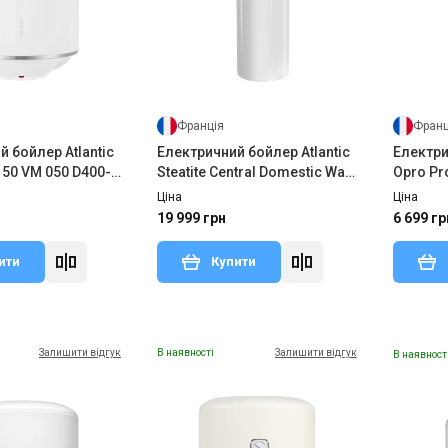
Франція
Франц
 бойлер Atlantic
Електричний бойлер Atlantic
Електри
e 50 VM 050 D400-
Steatite Central Domestic Wall
Opro Pr
Mounted
(1500W)
Ціна
Ціна
19 999 грн
6 699 гр
ити
Купити
Залишити відгук
В наявності
Залишити відгук
В наявност