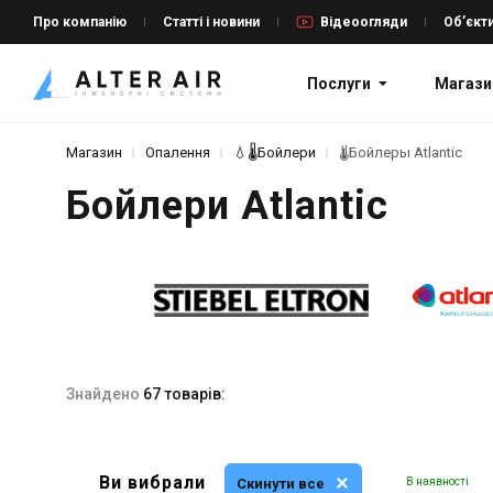
Про компанію
Статті і новини
Відеоогляди
Об’єкт
Послуги
Магази
Магазин
Опалення
💧🌡️Бойлери
🌡Бойлеры Atlantic
Бойлери Atlantic
Знайдено
67 товарів:
Ви вибрали
Скинути все
В наявності