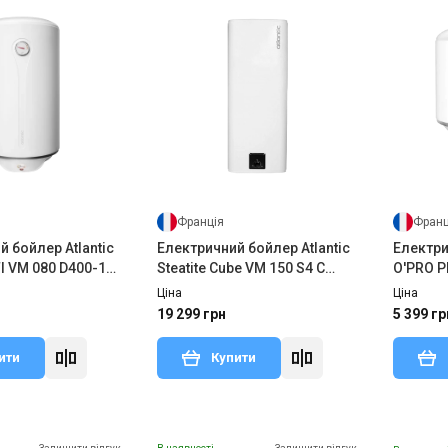
Франція
Франц
 бойлер Atlantic
Електричний бойлер Atlantic
Електри
-1-
Steatite Cube VM 150 S4 C
O'PRO P
1500W
M (1200
Ціна
Ціна
19 299 грн
5 399 гр
ити
Купити