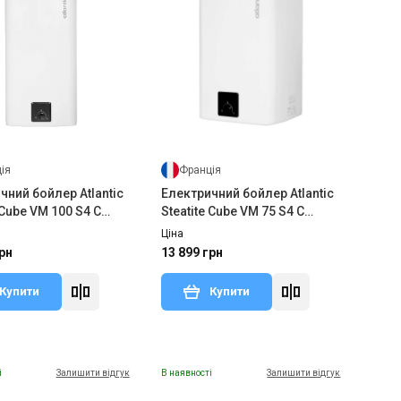
ія
Франція
чний бойлер Atlantic
Електричний бойлер Atlantic
 Cube VM 100 S4 C
Steatite Cube VM 75 S4 C
1500W
Ціна
рн
13 899 грн
Купити
Купити
і
Залишити відгук
В наявності
Залишити відгук