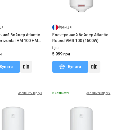
ія
Франція
чний бойлер Atlantic
Електричний бойлер Atlantic
orizontal HM 100 HM
Round VMR 100 (1500W)
0S (1500W)
Ціна
н
5 999 грн
Купити
Купити
і
Залишити відгук
В наявності
Залишити відгук