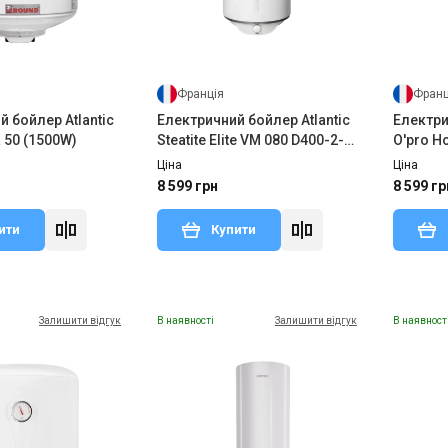
Франція
Франц
 бойлер Atlantic
Електричний бойлер Atlantic
Електри
50 (1500W)
Steatite Elite VM 080 D400-2-
O'pro H
BC (1500W)
100 D40
Ціна
Ціна
8 599 грн
8 599 гр
ити
Купити
Залишити відгук
В наявності
Залишити відгук
В наявност