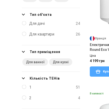
Тип об'єкта
Для дачі
24
Для квартири
26
Франція
Електричний
Round Eco 
Тип приміщення
NEW
Ціна
4 199 грн
Для ванної
Для кухні
Куп
Кількість ТЕНів
1
51
В наявності
2
4