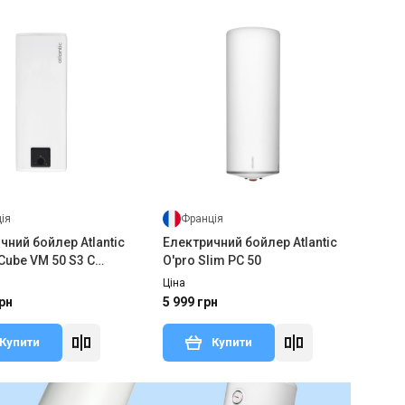
ія
Франція
чний бойлер Atlantic
Електричний бойлер Atlantic
 Cube VM 50 S3 C
O'pro Slim PC 50
Ціна
рн
5 999 грн
Купити
Купити