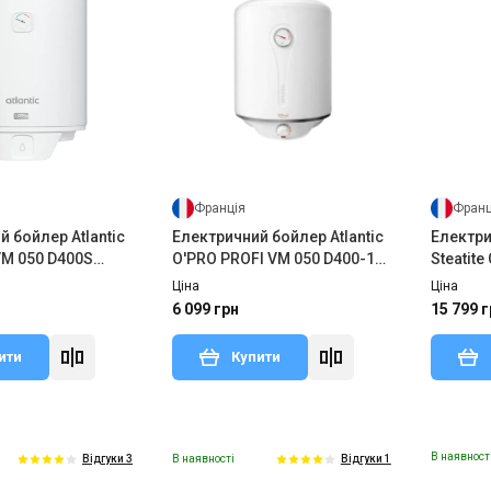
Франція
Франц
 бойлер Atlantic
Електричний бойлер Atlantic
Електри
VM 050 D400S
O'PRO PROFI VM 050 D400-1-
Steatite
M (1500W)
1500W
Ціна
Ціна
6 099 грн
15 799 г
ити
Купити
В наявност
В наявності
Відгуки 3
Відгуки 1