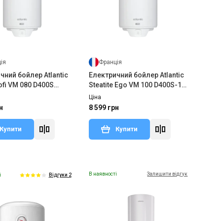
ія
Франція
чний бойлер Atlantic
Електричний бойлер Atlantic
ofi VM 080 D400S
Steatite Ego VM 100 D400S-1-
BC
Ціна
н
8 599 грн
Купити
Купити
В наявності
Залишити відгук
і
Відгуки 2