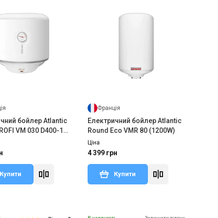
ія
Франція
чний бойлер Atlantic
Електричний бойлер Atlantic
ROFI VM 030 D400-1-
Round Eco VMR 80 (1200W)
W)
Ціна
н
4 399 грн
Купити
Купити