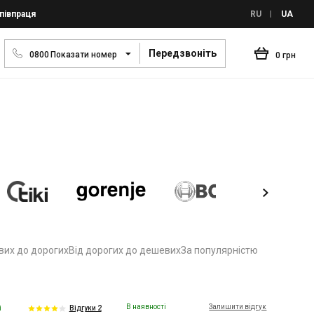
півпраця
RU
UA
Передзвоніть
0
8
0
0
Показати номер
0 грн
вих до дорогих
Від дорогих до дешевих
За популярністю
В наявності
Залишити відгук
і
Відгуки 2