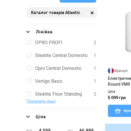
Каталог товарів Atlantic
Лінійка
OPRO PROFI
2
Steatite Central Domestic
1
Opro Central Domestic
1
Франція
Електричний
Vertigo Basic
1
Round VMR 
Ціна
Steatite Floor Standing
2
5 099 грн
Показать еще
O'Pro Slim
3
Куп
Ціна
O'Pro Turbo
3
від
до