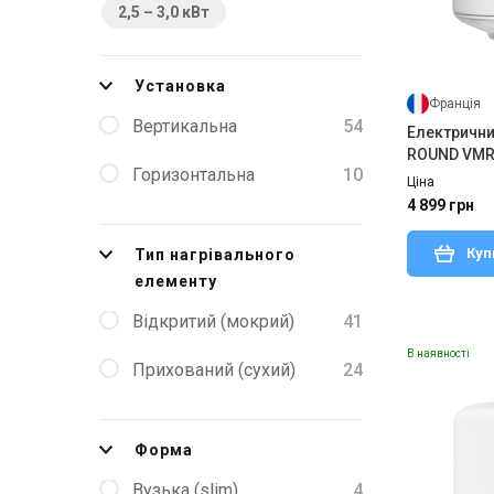
2,5 – 3,0 кВт
Vertigo MP
4
Установка
Vertigo Steatite Essential
4
Франція
Вертикальна
54
Електричний
O'Pro Small
4
ROUND VMR 
Горизонтальна
10
Ціна
O'Pro HM
3
4 899 грн
SWH
3
Куп
Тип нагрівального
елементу
Відкритий (мокрий)
41
В наявності
Прихований (сухий)
24
Форма
Вузька (slim)
4