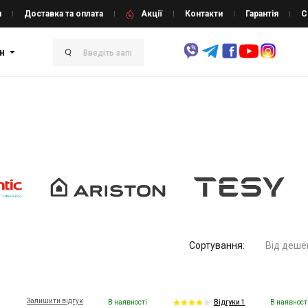
и
Доставка та оплата
Акції
Контакти
Гарантія
С
н
Сортування:
Від деше
Залишити відгук
В наявності
В наявност
Відгуки 1