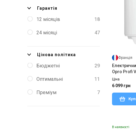
Гарантія
12 місяців
18
24 місяці
47
Цінова політика
Франція
Бюджетні
29
Електричний
Opro Profi 
(1500W)
Оптимальні
11
Ціна
6 099 грн
Преміум
7
Куп
В наявності