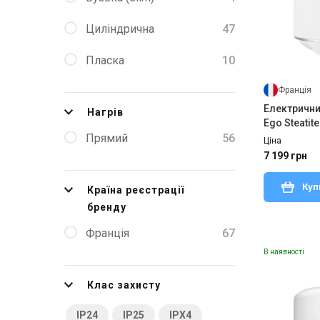
Циліндрична
47
Пласка
10
Франція
Електричний
Нагрів
Ego Steatit
1-BC 1200W
Прямий
56
Ціна
7 199 грн
Куп
Країна реєстрації
бренду
Франція
67
В наявності
Клас захисту
IP24
IP25
IPX4