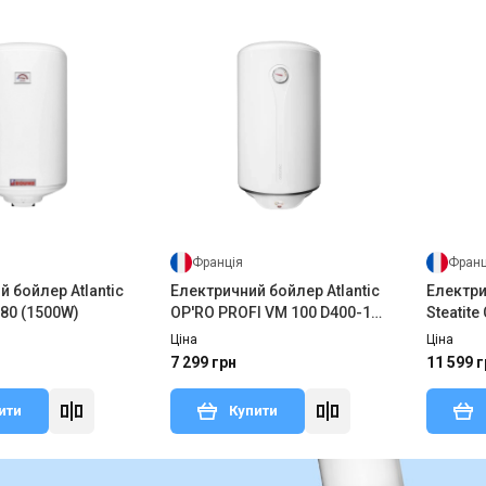
Франція
Франц
 бойлер Atlantic
Електричний бойлер Atlantic
Електри
80 (1500W)
OP'RO PROFI VM 100 D400-1-
Steatite
M (1500W)
1500W
Ціна
Ціна
7 299 грн
11 599 г
ити
Купити