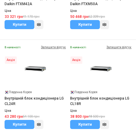
Daikin FTXM42A
Daikin FTXM50A
Ціна
Ціна
33 321 грн
50 468 грн
41 170 грн
62 339 грн
Купити
Купити
Залишити відгук
Залишити відгук
В наявності
В наявності
Акція
Акція
Південна Корея
Південна Корея
Внутрішній блок кондиціонера LG
Внутрішній блок кондиціонера LG
CL24R
CL18R
Ціна
Ціна
43 280 грн
38 800 грн
54 100 грн
48 500 грн
Купити
Купити