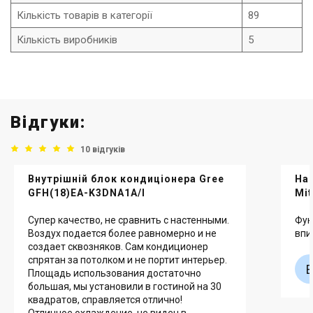
Кількість товарів в категорії
89
Кількість виробників
5
Відгуки:
10 відгуків
Внутрішній блок кондиціонера Gree
Нас
GFH(18)EA-K3DNA1A/I
Mit
Супер качество, не сравнить с настенными.
Фун
Воздух подается более равномерно и не
впи
создает сквозняков. Сам кондиционер
спрятан за потолком и не портит интерьер.
Площадь использования достаточно
большая, мы установили в гостиной на 30
квадратов, справляется отлично!