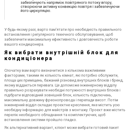
забезпечують напрямок повітряного потоку вгору,
створюючи активну конвекцію повітря і забезпечуючи
його циркуляцію.
У будь-якому разі, варто пам'ятати про необхідність правильного
встановлення і регулярного технічного обслуговування, щоб
забезпечити максимальну ефективність і довговічність роботи
вашого кондиціонера.
Як вибрати внутрішній блок для
кондиціонера
Спочатку вам варто визначитися з кількома важливими
факторами, такими як кількість кімнат, які потрібно обслужити,
площа цих приміщень, бажаний різновид внутрішніх блоків і бренд,
якому віддається перевага. Це допоможе інженерному відділу
правильно розрахувати необхідні потужності внутрішніх блоків і
підібрати відповідний зовнішній блок, кількість підключень,
максимальну довжину фреонопровода і перепади висот. Потім
інженерний відділ складає проєктне креслення, яке містить усю
необхідну інформацію для майстрів з монтажу. Проєкт вже містить
перелік необхідного обладнання та комплектуючих, щоб
встановлення системи пройшло гладко.
Як альтернативний варіант, клієнт може вибрати готовий пакет