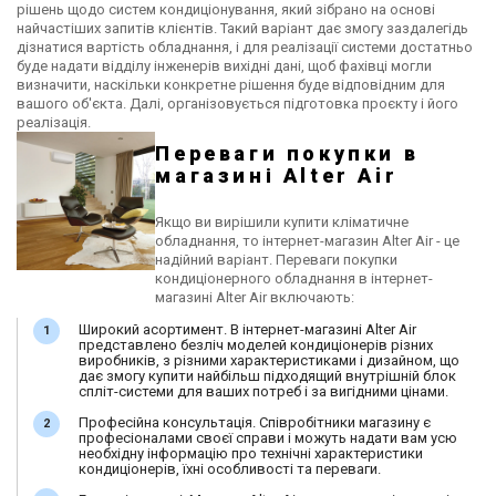
рішень щодо систем кондиціонування, який зібрано на основі
найчастіших запитів клієнтів. Такий варіант дає змогу заздалегідь
дізнатися вартість обладнання, і для реалізації системи достатньо
буде надати відділу інженерів вихідні дані, щоб фахівці могли
визначити, наскільки конкретне рішення буде відповідним для
вашого об'єкта. Далі, організовується підготовка проєкту і його
реалізація.
Переваги покупки в
магазині Alter Air
Якщо ви вирішили купити кліматичне
обладнання, то інтернет-магазин Alter Air - це
надійний варіант. Переваги покупки
кондиціонерного обладнання в інтернет-
магазині Alter Air включають:
Широкий асортимент. В інтернет-магазині Alter Air
представлено безліч моделей кондиціонерів різних
виробників, з різними характеристиками і дизайном, що
дає змогу купити найбільш підходящий внутрішній блок
спліт-системи для ваших потреб і за вигідними цінами.
Професійна консультація. Співробітники магазину є
професіоналами своєї справи і можуть надати вам усю
необхідну інформацію про технічні характеристики
кондиціонерів, їхні особливості та переваги.