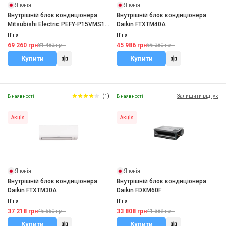
Японія
Японія
Внутрішній блок кондиціонера
Внутрішній блок кондиціонера
Mitsubishi Electric PEFY-P15VMS1-
Daikin FTXTM40A
E
Ціна
Ціна
69 260 грн
45 986 грн
81 482 грн
56 280 грн
Купити
Купити
(1)
Залишити відгук
В наявності
В наявності
Акція
Акція
Японія
Японія
Внутрішній блок кондиціонера
Внутрішній блок кондиціонера
Daikin FTXTM30A
Daikin FDXM60F
Ціна
Ціна
37 218 грн
33 808 грн
45 550 грн
41 389 грн
Купити
Купити