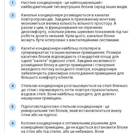
Настінні кондиціонери - це найпоширеніший і
найбюджетніший тип внутрішніх блоків серед інших видів.
Канальні кондиціонери розміщуються в каналах
повітропроводів. Завдяки їх прихованому монтажу
економиться велика кількість вільного простору. А
разом з цим, їх функціонування не спричиняє
дискомфорту, оскільки рівень шумових показників під час
роботи досить низький. Крім цього, канальні блоки
можуть бути інтегровані з вентиляційними системами.
Касетні кондиціонери найбільш популярні в
супермаркетах та інших великих приміщеннях. Розміри
касетних блоків відповідають стандартній площі для
однієї "касети" підвісної стелі. Завдяки можливості
розміщення блоку в центрі приміщення і створення
низхідного потоку холодного повітря, кондиціонери
забезпечують рівномірне охолодження приміщення для
більшого комфорту клієнтів.
Стельові кондиціонери розташовуються на стелі близько
до стіни і спрямовують потік повітря горизонтально,
вздовж стелі. Вони найбільш підходять для довгих і
нешироких приміщень.
Підлогові/підлогово-стельові кондиціонери - це
універсальний тип блоків, який встановлюється внизу
стіни або на підлозі.
Колонні кондиціонери є оптимальним рішенням для
комерційних приміщень, де не вдасться встановити блоки
на стіну або під стелю, або це небажано. Вони