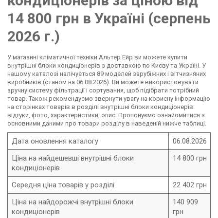
кондиціонерів за ціною від
14 800 грн в Україні (серпень
2026 г.)
У магазині кліматичної техніки Альтер Ейр ви можете купити
внутрішні блоки кондиціонерів з доставкою по Києву та Україні. У
нашому каталозі налічується 89 моделей зарубіжних і вітчизняних
виробників (станом на 06.08.2026). Ви можете використовувати
зручну систему фільтрації і сортування, щоб підібрати потрібний
товар. Також рекомендуємо звернути увагу на корисну інформацію
на сторінках товарів в розділі внутрішні блоки кондиціонерів:
відгуки, фото, характеристики, опис. Пропонуємо ознайомитися з
основними даними про товари розділу в наведеній нижче таблиці.
Дата оновлення каталогу
06.08.2026
Ціна на найдешевші внутрішні блоки
14 800 грн
кондиціонерів
Середня ціна товарів у розділі
22 402 грн
Ціна на найдорожчі внутрішні блоки
140 909
кондиціонерів
грн