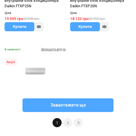
Внутрішній блок кондиціонера
Внутрішній блок кондиціонера
Daikin FTXP25N
Daikin FTXP20N
Ціна
Ціна
19 095 грн
18 122 грн
23 578 грн
22 410 грн
Купити
Купити
Залишити відгук
В наявності
Акція
Японія
Внутрішній блок кондиціонера
Завантажити ще
Daikin FXAQ-A
Ціна
56 609 грн
69 201 грн
1
2
3
Купити