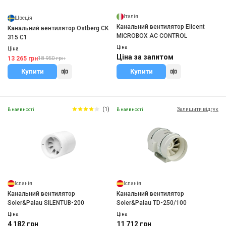
Італія
Швеція
Канальний вентилятор Elicent
Канальний вентилятор Ostberg CK
MICROBOX AC CONTROL
315 C1
Ціна
Ціна
Ціна за запитом
13 265 грн
18 950 грн
Купити
Купити
(1)
Залишити відгук
В наявності
В наявності
Іспанія
Іспанія
Канальний вентилятор
Канальний вентилятор
Soler&Palau SILENTUB-200
Soler&Palau TD-250/100
Ціна
Ціна
4 182 грн
11 712 грн