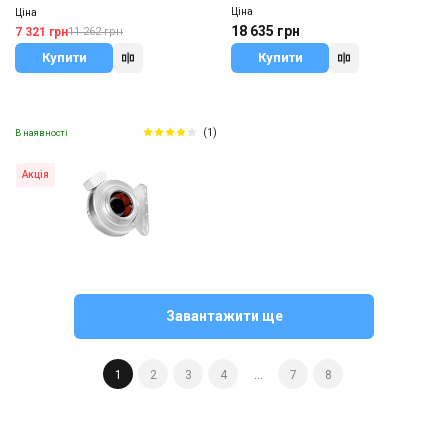
Ціна
Ціна
18 635 грн
7 321 грн
11 262 грн
Купити
Купити
(1)
В наявності
Акція
Швеція
Канальний вентилятор Systemair
Завантажити ще
Sileo K 125 M sileo
Ціна
5 508 грн
8 473 грн
1
2
3
4
...
7
8
Купити