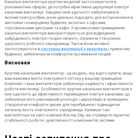
Канальні вентилятори круглих моделей застосовуються в
різноманітних сферах, де потрібна ефективна циркуляція повітря
каналами вентиляції. Завдяки їхній здатності забезпечувати
якісний повітрообмін, вони ідеально підходять для встановлення в
житлових і комерційних будівлях, включно з офісами,
торговельними центрами та кафе. У промислових приміщеннях
канальні вентилятори використовуються для відведення
забрудненого повітря і подачі свіжого, сприяючи створенню
здорового робочого середовища. Також вони активно
застосовуються в
системах вентиляції у квартирах
і приватних
будинках, забезпечуючи комфортне проживання людей.
Висновки
Круглий канальний вентилятор - це модель, яку варто купити, якщо
вам важлива якість повітряного потоку у вашому приміщенні.
Комплект таких вентиляторів забезпечує надійність і ефективність
роботи вентиляції. Особливістю круглих канальних вентиляторів є
їхня здатність до ефективного переміщення повітря каналами, що
забезпечує його рівномірний розподіл і циркуляцію в приміщенні,
створюючи комфортні умови для перебування і підвищуючи
загальну якість повітряного середовища. Купивши такі
вентилятори на сайті компанії Альтер Ейр, ви отримуєте гарантію
стабільності роботи і довговічності компонентів системи.