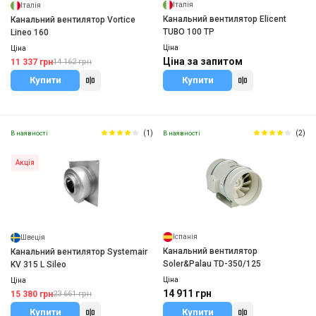
Італія
Італія
Канальний вентилятор Elicent
Канальний вентилятор Vortice
TUBO 100 TP
Lineo 160
Ціна
Ціна
Ціна за запитом
11 337 грн
14 162 грн
Купити
Купити
(1)
(2)
В наявності
В наявності
Акція
Іспанія
Швеція
Канальний вентилятор
Канальний вентилятор Systemair
Soler&Palau TD-350/125
KV 315 L Sileo
Ціна
Ціна
14 911 грн
15 380 грн
23 661 грн
Купити
Купити