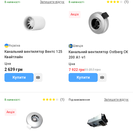
Залишити відгук
(1)
В наявності
В наявності
Акція
Україна
Швеція
Канальний вентилятор Вентс 125
Канальний вентилятор Ostberg CK
Квайтлайн
200 A1-v1
Ціна
Ціна
2 639 грн
7 922 грн
11 317 грн
Купити
Купити
(1)
Залишити відгук
В наявності
Під замовлення
Акція