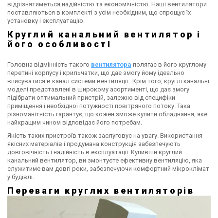
відрізнятиметься надійністю та економічністю. Наші вентилятори
поставляються в комплекті з усім необхідним, що спрощує їх
установку і експлуатацію.
Круглий канальний вентилятор і
його особливості
Головна відмінність такого
вентилятора
полягає в його круглому
перетині корпусу і крильчатки, що дає змогу йому ідеально
вписуватися в канал системи вентиляції. Крім того, круглі канальні
моделі представлені в широкому асортименті, що дає змогу
підібрати оптимальний пристрій, залежно від специфіки
приміщення і необхідної потужності повітряного потоку. Така
різноманітність гарантує, що кожен зможе купити обладнання, яке
найкращим чином відповідає його потребам.
Якість таких пристроїв також заслуговує на увагу. Використання
якісних матеріалів і продумана конструкція забезпечують
довговічність і надійність в експлуатації. Купивши круглий
канальний вентилятор, ви змонтуєте ефективну вентиляцію, яка
служитиме вам довгі роки, забезпечуючи комфортний мікроклімат
у будівлі.
Переваги круглих вентиляторів