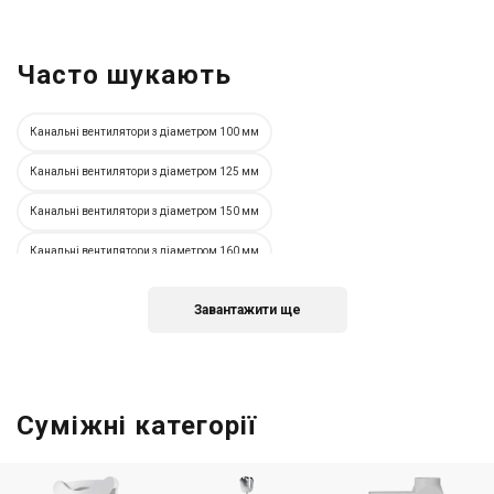
Часто шукають
Канальні вентилятори з діаметром 100 мм
Канальні вентилятори з діаметром 125 мм
Канальні вентилятори з діаметром 150 мм
Канальні вентилятори з діаметром 160 мм
Канальні вентилятори з діаметром 200 мм
Завантажити ще
Канальні вентилятори з діаметром 250 мм
Канальні вентилятори з діаметром 315 мм
Німецькі канальні вентилятори
Іспанські канальні вентилятори
Італійські канальні вентилятори
Суміжні категорії
Вентилятори для круглих каналів
Вентилятори для прямокутних каналів
Канальні вентилятори з таймером
Канальні вентилятори з ЄС двигуном