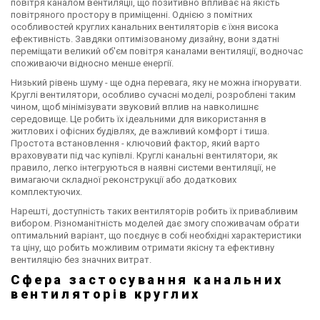
повітря каналом вентиляції, що позитивно впливає на якість
повітряного простору в приміщенні. Однією з помітних
особливостей круглих канальних вентиляторів є їхня висока
ефективність. Завдяки оптимізованому дизайну, вони здатні
переміщати великий об'єм повітря каналами вентиляції, водночас
споживаючи відносно менше енергії.
Низький рівень шуму - ще одна перевага, яку не можна ігнорувати.
Круглі вентилятори, особливо сучасні моделі, розроблені таким
чином, щоб мінімізувати звуковий вплив на навколишнє
середовище. Це робить їх ідеальними для використання в
житлових і офісних будівлях, де важливий комфорт і тиша.
Простота встановлення - ключовий фактор, який варто
враховувати під час купівлі. Круглі канальні вентилятори, як
правило, легко інтегруються в наявні системи вентиляції, не
вимагаючи складної реконструкції або додаткових
комплектуючих.
Нарешті, доступність таких вентиляторів робить їх привабливим
вибором. Різноманітність моделей дає змогу споживачам обрати
оптимальний варіант, що поєднує в собі необхідні характеристики
та ціну, що робить можливим отримати якісну та ефективну
вентиляцію без значних витрат.
Сфера застосування канальних
вентиляторів круглих