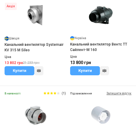
Акція
Україна
Швеція
Канальний вентилятор Вентс ТТ
Канальний вентилятор Systemair
Сайлент-М 160
KV 315 M Sileo
Ціна
Ціна
13 800 грн
13 802 грн
21 233 грн
Купити
Купити
(1)
Залишити відгук
В наявності
Під замовлення