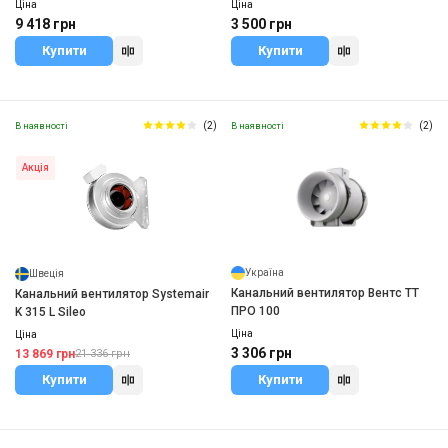
Ціна
Ціна
9 418 грн
3 500 грн
Купити
Купити
(2)
(2)
В наявності
В наявності
Акція
Україна
Швеція
Канальний вентилятор Вентс ТТ
Канальний вентилятор Systemair
ПРО 100
K 315 L Sileo
Ціна
Ціна
3 306 грн
13 869 грн
21 336 грн
Купити
Купити