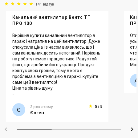
141 відгук
Канальний вентилятор Вентс ТТ
Ка
ПРО 100
ПР
Вирішив купити канальний вентилятор в
Отл
гараж і натрапив на цей вентилятор. Дуже
усь
спокусила ціна і з часом виявилось, що і
от 
сам канальник досить непоганий. Нарікань
что
на роботу немає і працює тихо. Радує той
вык
факт, що зробили його українці. Продукт
Мощ
коштує своїх грошей, тому в кого є
проблема з вентиляцією в гаражі, купуйте
саме цей вентилятор!
Ціна та рівень шуму
-
3 роки тому
5 / 5
Євген