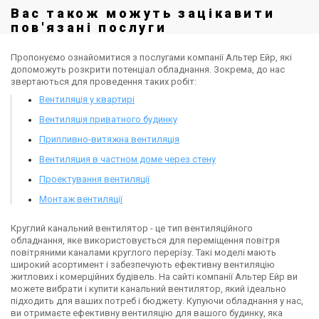
Вас також можуть зацікавити
пов'язані послуги
Пропонуємо ознайомитися з послугами компанії Альтер Ейр, які
допоможуть розкрити потенціал обладнання. Зокрема, до нас
звертаються для проведення таких робіт:
Вентиляція у квартирі
Вентиляція приватного будинку
Припливно-витяжна вентиляція
Вентиляция в частном доме через стену
Проектування вентиляції
Монтаж вентиляції
Круглий канальний вентилятор - це тип вентиляційного
обладнання, яке використовується для переміщення повітря
повітряними каналами круглого перерізу. Такі моделі мають
широкий асортимент і забезпечують ефективну вентиляцію
житлових і комерційних будівель. На сайті компанії Альтер Ейр ви
можете вибрати і купити канальний вентилятор, який ідеально
підходить для ваших потреб і бюджету. Купуючи обладнання у нас,
ви отримаєте ефективну вентиляцію для вашого будинку, яка