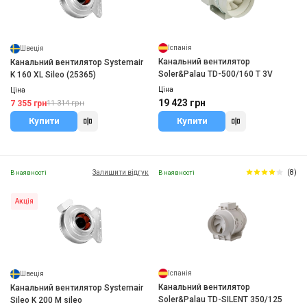
Іспанія
Швеція
Канальний вентилятор
Канальний вентилятор Systemair
Soler&Palau TD-500/160 T 3V
K 160 XL Sileo (25365)
Ціна
Ціна
19 423 грн
7 355 грн
11 314 грн
Купити
Купити
Залишити відгук
(8)
В наявності
В наявності
Акція
Іспанія
Швеція
Канальний вентилятор
Канальний вентилятор Systemair
Soler&Palau TD-SILENT 350/125
Sileo K 200 M sileo