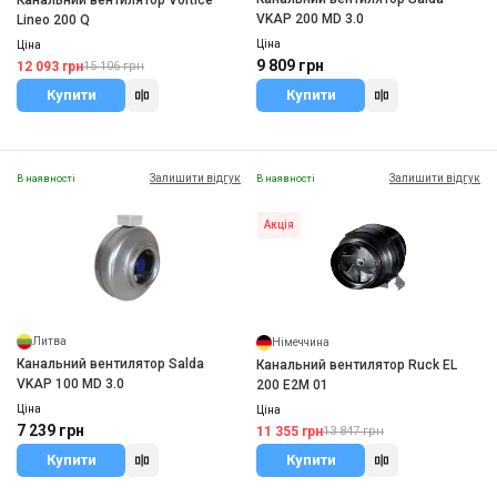
Канальний вентилятор Vortice
VKAP 200 MD 3.0
Lineo 200 Q
Ціна
Ціна
9 809 грн
12 093 грн
15 106 грн
Купити
Купити
Залишити відгук
Залишити відгук
В наявності
В наявності
Акція
Литва
Німеччина
Канальний вентилятор Salda
Канальний вентилятор Ruck EL
VKAP 100 MD 3.0
200 E2M 01
Ціна
Ціна
7 239 грн
11 355 грн
13 847 грн
Купити
Купити