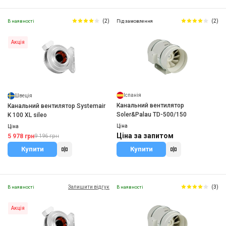
(2)
(2)
В наявності
Під замовлення
Акція
Іспанія
Швеція
Канальний вентилятор
Канальний вентилятор Systemair
Soler&Palau TD-500/150
K 100 XL sileo
Ціна
Ціна
Ціна за запитом
5 978 грн
9 196 грн
Купити
Купити
Залишити відгук
(3)
В наявності
В наявності
Акція