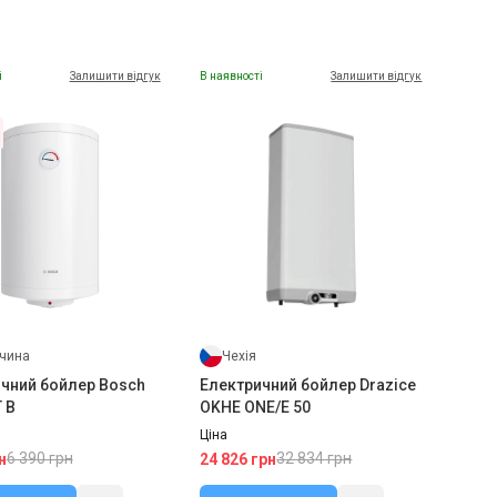
і
Залишити відгук
В наявності
Залишити відгук
чина
Чехія
чний бойлер Bosch
Електричний бойлер Drazice
 B
OKHE ONE/E 50
Ціна
6 390 грн
32 834 грн
н
24 826 грн