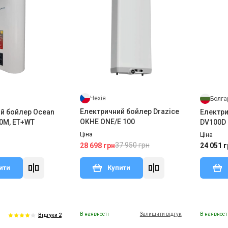
Чехія
Болга
Електричний бойлер Drazice
й бойлер Ocean
Електри
OKHE ONE/E 100
0M, ET+WT
DV100D
Ціна
Ціна
37 950 грн
28 698 грн
24 051 г
ити
Купити
В наявності
Залишити відгук
В наявност
Відгуки 2