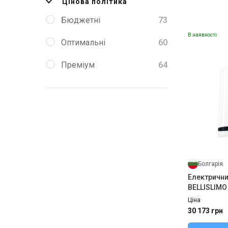
Цінова політика
Бюджетні
73
В наявності
Оптимальні
60
Преміум
64
Болгарія
Електрични
BELLISLIMO
Ціна
30 173 грн