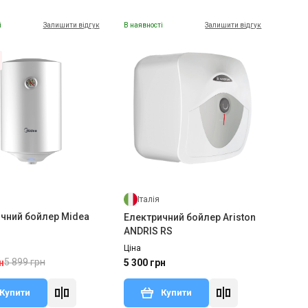
і
Залишити відгук
В наявності
Залишити відгук
Італія
чний бойлер Midea
Електричний бойлер Ariston
ANDRIS RS
Ціна
5 899 грн
н
5 300 грн
Купити
Купити