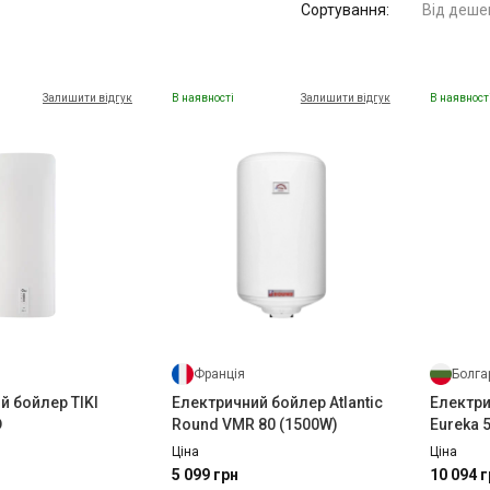
Сортування:
Від деше
Залишити відгук
В наявності
Залишити відгук
В наявност
Франція
Болга
й бойлер TIKI
Електричний бойлер Atlantic
Електри
D
Round VMR 80 (1500W)
Eureka 5
WV0503
Ціна
Ціна
5 099 грн
10 094 г