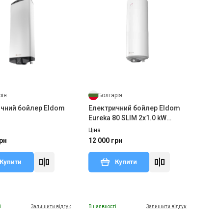
рія
Болгарія
чний бойлер Eldom
Електричний бойлер Eldom
Eureka 80 SLIM 2x1.0 kW
WV08039D
Ціна
рн
12 000 грн
Купити
Купити
і
Залишити відгук
В наявності
Залишити відгук