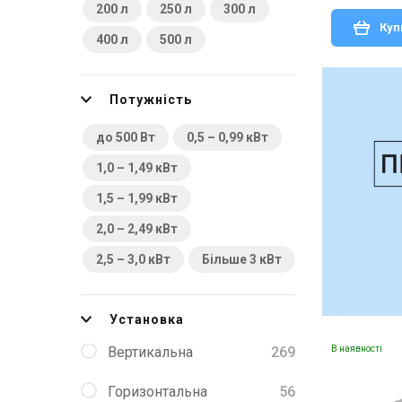
200 л
250 л
300 л
Куп
400 л
500 л
Потужність
до 500 Вт
0,5 – 0,99 кВт
1,0 – 1,49 кВт
1,5 – 1,99 кВт
2,0 – 2,49 кВт
2,5 – 3,0 кВт
Більше 3 кВт
Установка
Вертикальна
269
В наявності
Горизонтальна
56