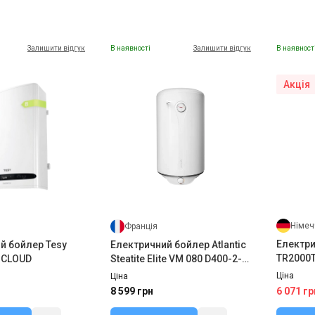
Залишити відгук
В наявності
Залишити відгук
В наявност
Акція
Німеч
Франція
Електри
й бойлер Tesy
Електричний бойлер Atlantic
TR2000T
 CLOUD
Steatite Elite VM 080 D400-2-
BC (1500W)
Ціна
Ціна
6 071 гр
8 599 грн