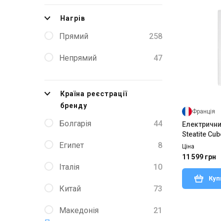
Нагрів
Прямий
258
Непрямий
47
Країна реєстрації
бренду
Франція
Болгарія
44
Електричний
Steatite Cu
1500W
Египет
8
Ціна
11 599 грн
Італія
10
Куп
Китай
73
Македонія
21