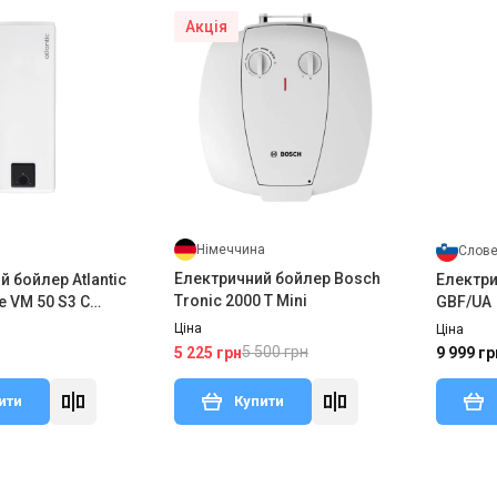
Акція
Німеччина
Слове
Електричний бойлер Bosch
 бойлер Atlantic
Електри
Tronic 2000 T Mini
be VM 50 S3 C
GBF/UA
Ціна
Ціна
5 500 грн
5 225 грн
9 999 гр
ити
Купити