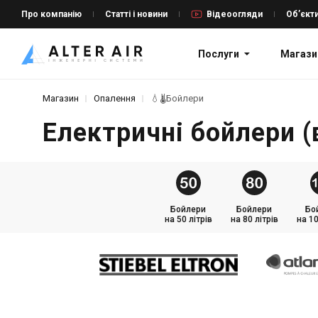
Про компанію
Статті і новини
Відеоогляди
Об’єкт
Послуги
Магази
Магазин
Опалення
💧🌡️Бойлери
Електричні бойлери (
Бойлери
Бойлери
Бо
на 50 літрів
на 80 літрів
на 10