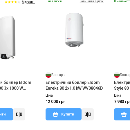
В наявності
Залишити відгук
В наявност
Відгуки 1
Болгарія
Болга
й бойлер Eldom
Електричний бойлер Eldom
Електри
80 3x 1000 W
Eureka 80 2x1.0 kW WV08046D
Style 80
W
Ціна
Ціна
12 000 грн
7 983 гр
ити
Купити