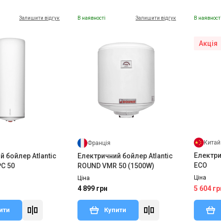
Залишити відгук
В наявності
Залишити відгук
В наявност
Акція
Китай
Франція
Електри
 бойлер Atlantic
Електричний бойлер Atlantic
ECO
PC 50
ROUND VMR 50 (1500W)
Ціна
Ціна
5 604 гр
4 899 грн
ити
Купити