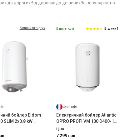
вих до дорогих
Від дорогих до дешевих
За популярністю
і
Залишити відгук
В наявності
Відгуки 1
рія
Франція
чний бойлер Eldom
Електричний бойлер Atlantic
0 SLIM 2x0.8 kW
OP'RO PROFI VM 100 D400-1-
9D
M (1500W)
Ціна
рн
7 299 грн