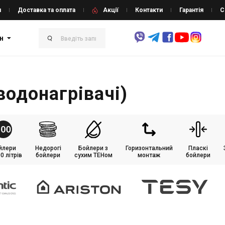
и
Доставка та оплата
Акції
Контакти
Гарантія
С
н
водонагрівачі)
йлери
Недорогі
Бойлери з
Горизонтальний
Пласкі
0 літрів
бойлери
сухим ТЕНом
монтаж
бойлери