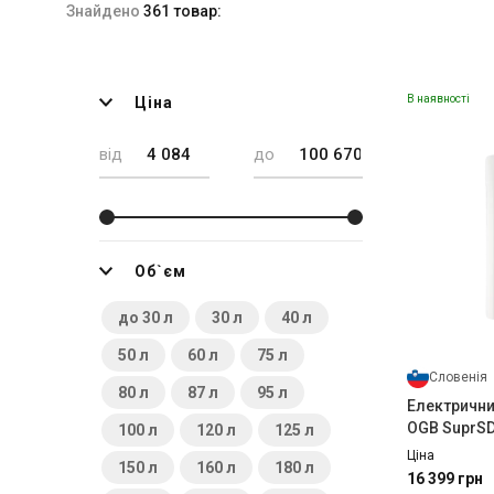
Знайдено
361 товар:
В наявності
Ціна
від
до
Об`єм
до 30 л
30 л
40 л
50 л
60 л
75 л
Словенія
80 л
87 л
95 л
Електрични
OGB SuprS
100 л
120 л
125 л
Ціна
150 л
160 л
180 л
16 399 грн