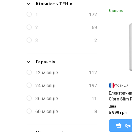
Кількість ТЕНів
В наявності
1
172
2
69
3
2
Гарантія
12 місяців
112
24 місяці
197
Франція
Електричний
36 місяців
11
O'pro Slim 
Ціна
60 місяців
8
5 999 грн
Куп