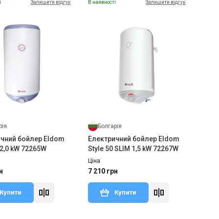
і
Залишити відгук
В наявності
Залишити відгук
рія
Болгарія
чний бойлер Eldom
Електричний бойлер Eldom
 2,0 kW 72265W
Style 50 SLIM 1,5 kW 72267W
Ціна
н
7 210 грн
Купити
Купити