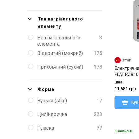
Тип нагрівального
елементу
Без нагрівального
3
елемента
Відкритий (мокрий)
175
Китай
Прихований (сухий)
178
Електрични
FLAT RZB10
Ціна
11 681 грн
Форма
Вузька (slim)
17
Куп
Циліндрична
223
Пласка
77
В наявності