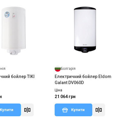
нія
Болгарія
чний бойлер TIKI
Електричний бойлер Eldom
Galant DV060D
Ціна
н
21 064 грн
Купити
Купити