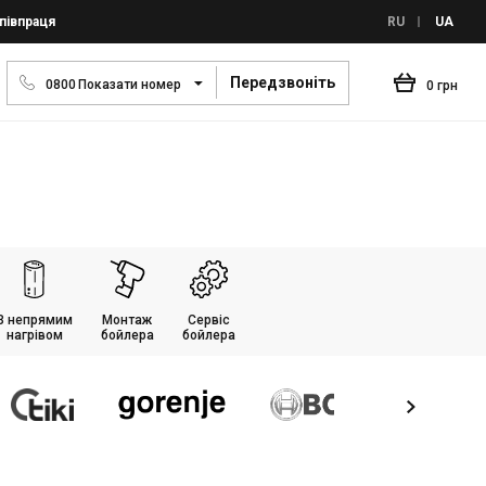
півпраця
RU
UA
Передзвоніть
0
8
0
0
Показати номер
0 грн
З непрямим
Монтаж
Сервіс
нагрівом
бойлера
бойлера