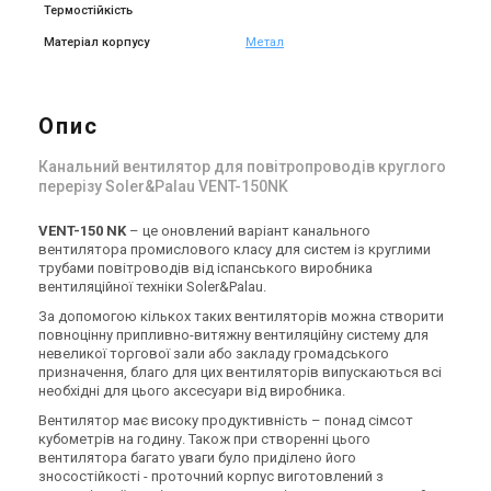
Термостійкість
Матеріал корпусу
Метал
Іспанія
Іспанія
Канальний вентилятор
Канальний вентилятор
Soler&Palau VENT-160 B
Soler&Palau VENT-150 B
Ціна
Ціна
Опис
Ціна за запитом
Ціна за запитом
Купити
Купити
Канальний вентилятор для повітропроводів круглого
перерізу Soler&Palau VENT-150NK
(1)
В наявності
Знятий з виробництва
Залишити відгук
VENT-150 NK
– це оновлений варіант канального
вентилятора промислового класу для систем із круглими
трубами повітроводів від іспанського виробника
вентиляційної техніки Soler&Palau.
За допомогою кількох таких вентиляторів можна створити
повноцінну припливно-витяжну вентиляційну систему для
Іспанія
Іспанія
невеликої торгової зали або закладу громадського
Канальний вентилятор
Канальний вентилятор
призначення, благо для цих вентиляторів випускаються всі
Soler&Palau VENT-125NK
Soler&Palau VENT-125 B
необхідні для цього аксесуари від виробника.
Ціна
Ціна
Вентилятор має високу продуктивність – понад сімсот
8 062 грн
Ціна за запитом
кубометрів на годину. Також при створенні цього
Купити
Купити
вентилятора багато уваги було приділено його
зносостійкості - проточний корпус виготовлений з