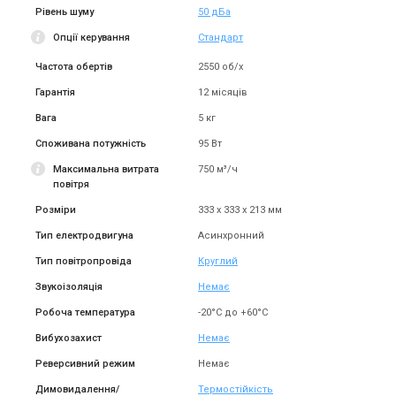
Ціна
Ціна
Рівень шуму
50 дБа
12 997 грн
12 997 грн
Опції керування
Стандарт
Купити
Купити
Частота обертів
2550 об/х
Знятий з виробництва
В наявності
Залишити відгук
Гарантія
12 місяців
Залишити відгук
Вага
5 кг
Споживана потужність
95 Вт
Максимальна витрата
750 м³/ч
повітря
Іспанія
Іспанія
Канальний вентилятор
Розміри
Канальний вентилятор
333 х 333 х 213 мм
Soler&Palau VENT-160NK
Soler&Palau VENT-200 B
Тип електродвигуна
Асинхронний
Ціна
Ціна
9 708 грн
Тип повітропровіда
Круглий
Ціна за запитом
Купити
Купити
Звукоізоляція
Немає
Робоча температура
-20°С до +60°С
Знятий з виробництва
Знятий з виробництва
Залишити відгук
Залишити відгук
Вибухозахист
Немає
Реверсивний режим
Немає
Димовидалення/
Термостійкість