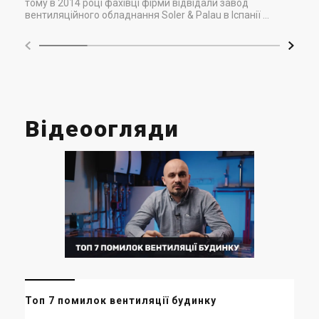
тому в 2014 році фахівці фірми відвідали завод
вентиляційного обладнання Soler & Palau в Іспанії ...
Відеоогляди
Мі
Топ 7 помилок вентиляції будинку
ор
ма