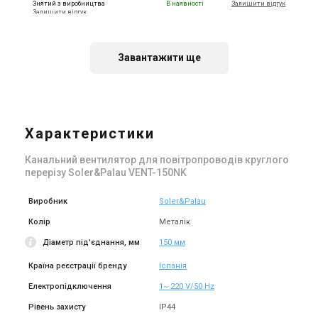
Знятий з виробництва
В наявності
Залишити відгук
Залишити відгук
Завантажити ще
Іспанія
Іспанія
Канальний вентилятор
Канальний вентилятор
Soler&Palau VENT-315NK
Soler&Palau VENT-315 L
Характеристики
Ціна
Ціна
16 288 грн
Ціна за запитом
Канальний вентилятор для повітропроводів круглого
Купити
Купити
перерізу Soler&Palau VENT-150NK
В наявності
Залишити відгук
В наявності
Залишити відгук
Виробник
Soler&Palau
Колір
Металік
Діаметр під'єднання, мм
150 мм
Країна реєстрації бренду
Іспанія
Іспанія
Іспанія
Електропідключення
1~ 220 V/50 Hz
Канальний вентилятор
Канальний вентилятор
Soler&Palau VENT-250NK
Soler&Palau VENT-200NK
Рівень захисту
IP44