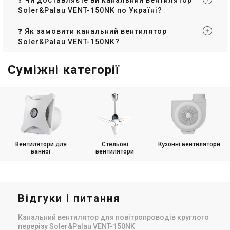
❓ Чи доставляєте ви канальний вентилятор
Soler&Palau VENT-150NK по Україні?
❓ Як замовити канальний вентилятор
Soler&Palau VENT-150NK?
Суміжні категорії
Вентилятори для
Стельові
Кухонні вентилятори
ванної
вентилятори
Відгуки і питання
Канальний вентилятор для повітропроводів круглого
перерізу Soler&Palau VENT-150NK