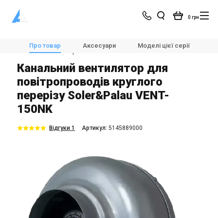
0 грн
Магазин
Вентиляція
Вентилятори
Про товар
Аксесуари
Моделі цієї серії
Х
Канальні вентилятори
Soler&Palau VENT-150NK
Канальний вентилятор для
повітропроводів круглого
перерізу Soler&Palau VENT-
150NK
Відгуки 1
Aртикул:
5145889000