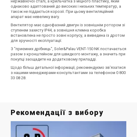
нержавіючої сталі, а крильчатка з міцного пластику, який
(1)
В наявності
Знятий з виробництва
однаково адаптований до високих і низьких температур, а
Залишити відгук
також не піддається корозії. При цьому вентиляційний
апарат має невелику вагу.
Вентилятор має однофазний двигун із зовнішнім ротором зі
ступенем захисту IP44, а зовнішня клемна коробка
встановлена ​​не просто зовні корпусу, а виведена із дротом
Іспанія
для зручності експлуатації.
Іспанія
Канальний вентилятор
Канальний вентилятор
З "приємних дрібниць", Soler&Palau VENT-150 NK постачається
Soler&Palau VENT-100NK
Soler&Palau VENT-100 B
разом з кронштейном для швидкого монтажу, а значить при
Ціна
покупці заощадите на додатковому приладді.
Ціна
7 734 грн
Ціна за запитом
Щодо більш детальної інформації, рекомендуємо зв'язатися
Купити
Купити
з нашими менеджерами-консультантами за телефоном 0 800
33 08 28.
В наявності
Залишити відгук
В наявності
Залишити відгук
Рекомендації з вибору
Іспанія
Іспанія
Канальний вентилятор
Канальний вентилятор
Soler&Palau VENT-400 N
Soler&Palau VENT-355 N