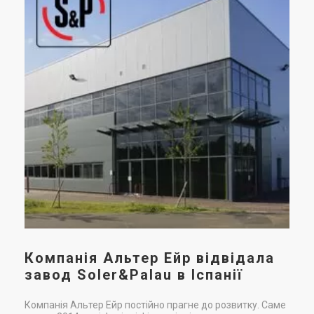
На
Ціна
Ціна
пр
66 006 грн
50 767 грн
в
Купити
Купити
При
пош
вен
вен
чит
Компанія Альтер Ейр відвідала
завод Soler&Palau в Іспанії
Компанія Альтер Ейр постійно прагне до розвитку. Саме