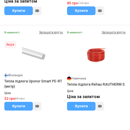
Ціна за запитом
85 грн
113 грн
Купити
Купити
Залишити відгук
Залишити відгук
В наявності
В наявності
Акція
Фінляндія
Німеччина
Тепла підлога Uponor Smart PE-RT
Тепла підлога Rehau RAUTHERM S
(метр)
Ціна
Ціна
Ціна за запитом
52 грн
69 грн
Купити
Купити