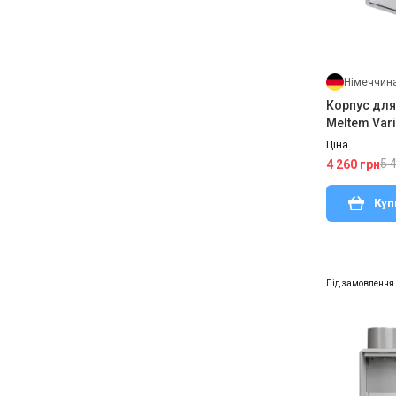
Німеччин
Корпус для
Meltem Vari
Ціна
5 
4 260 грн
Куп
Під замовлення