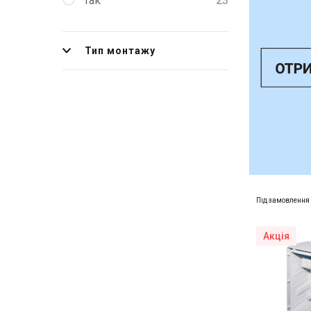
Так
23
Тип монтажу
Під замовлення
Акція