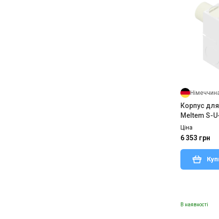
Німеччин
Корпус для
Meltem S-U
Ціна
6 353 грн
Куп
В наявності