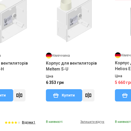
Німеч
а
Німеччина
Корпус 
 вентиляторів
Корпус для вентиляторів
Helios 
-H
Meltem S-U
вогнест
Ціна
Ціна
5 660 гр
6 353 грн
ити
Купити
В наявності
Залишити відгук
В наявност
Відгуки 1