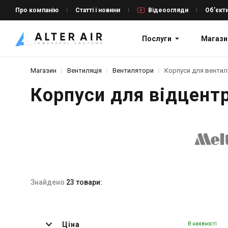
Про компанію
Статті і новини
Відеоогляди
Об’єкт
Послуги
Магази
Магазин
Вентиляція
Вентилятори
Корпуси для вентил
Корпуси для відцент
Знайдено
23 товари:
Ціна
В наявності