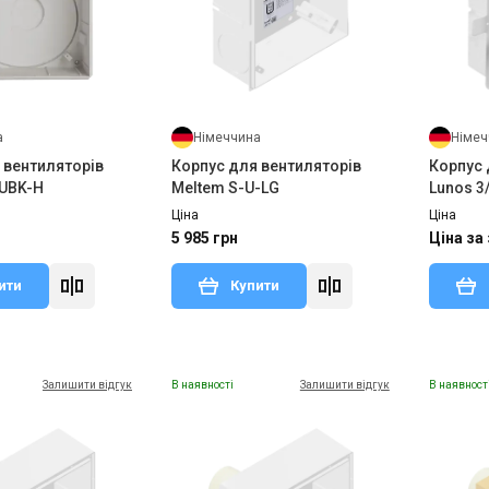
а
Німеччина
Німеч
 вентиляторів
Корпус для вентиляторів
Корпус 
 UBK-H
Meltem S-U-LG
Lunos 3
Ціна
Ціна
5 985 грн
Ціна за
ити
Купити
Залишити відгук
В наявності
Залишити відгук
В наявност