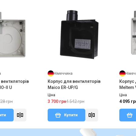
а
Німеччина
Німеч
 вентиляторів
Корпус для вентиляторів
Корпус 
O-II U
Maico ER-UP/G
Meltem V
Ціна
Ціна
728 грн
4 542 грн
3 700 грн
4 095 гр
ити
Купити