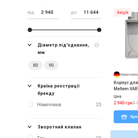
від
до
Акція
Діаметр під'єднання,
мм
80
90
Німеччин
Корпус для
Країна реєстрації
Meltem VARI
бренду
Ціна
3 
2 940 грн
Німеччина
23
Куп
Зворотний клапан