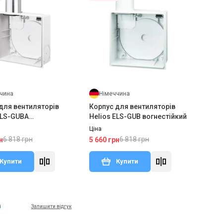
чина
Німеччина
для вентиляторів
Корпус для вентиляторів
ELS-GUВA
Helios ELS-GUВ вогнестійкий
ійкий
Ціна
6 818 грн
6 818 грн
н
5 660 грн
Купити
Купити
і
Залишити відгук