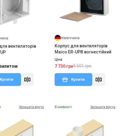
Німеччина
чина
Корпус для вентиляторів
для вентиляторів
Maico ER-UPB вогнестійкий
/UP
Ціна
9 501 грн
7 730 грн
 запитом
Купити
Купити
і
Залишити відгук
В наявності
Залишити відгук