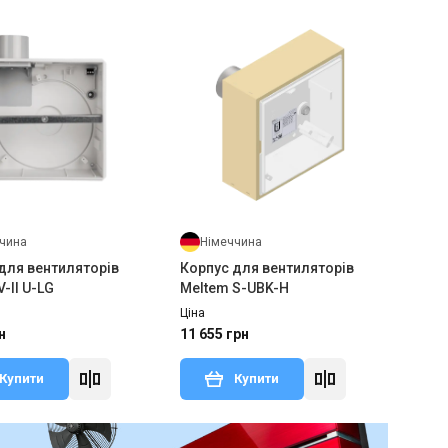
чина
Німеччина
для вентиляторів
Корпус для вентиляторів
-II U-LG
Meltem S-UBK-H
Ціна
н
11 655 грн
Купити
Купити