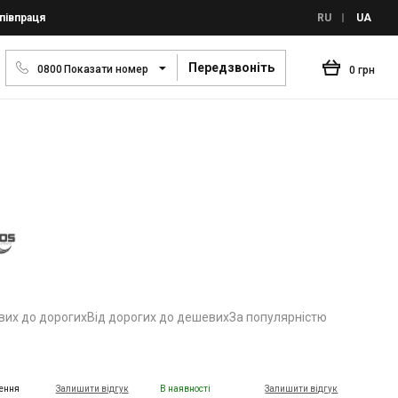
півпраця
RU
UA
Передзвоніть
0
8
0
0
Показати номер
0 грн
вих до дорогих
Від дорогих до дешевих
За популярністю
ення
Залишити відгук
В наявності
Залишити відгук