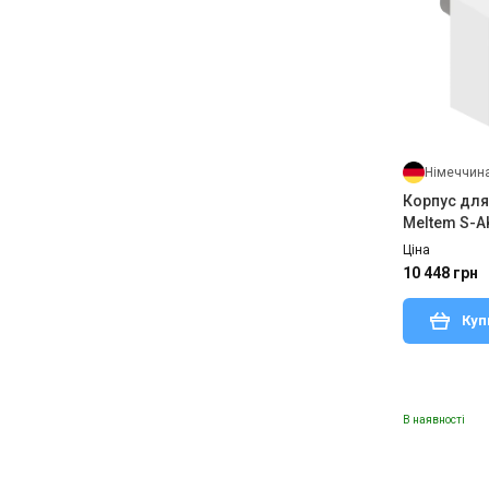
Німеччин
Корпус для
Meltem S-A
Ціна
10 448 грн
Куп
В наявності