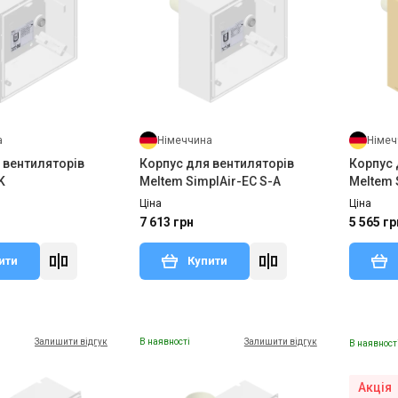
а
Німеччина
Німеч
 вентиляторів
Корпус для вентиляторів
Корпус 
K
Meltem SimplAir-EC S-A
Meltem 
Ціна
Ціна
7 613 грн
5 565 гр
ити
Купити
Залишити відгук
В наявності
Залишити відгук
В наявност
Акція