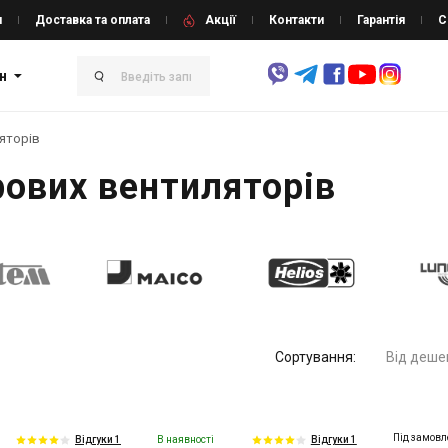
и
Доставка та оплата
Акції
Контакти
Гарантія
С
н
яторів
рових вентиляторів
Сортування:
Від деше
Під замовл
В наявності
Відгуки 1
Відгуки 1