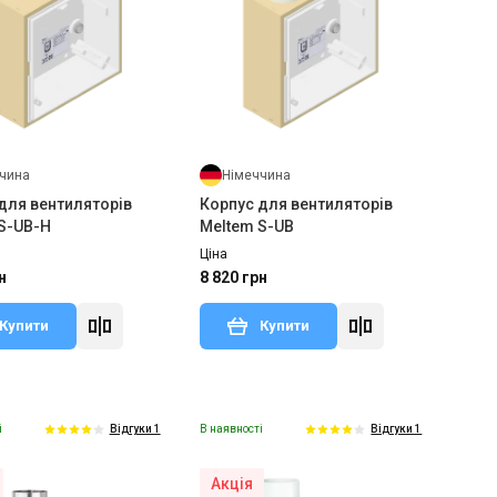
чина
Німеччина
для вентиляторів
Корпус для вентиляторів
S-UB-H
Meltem S-UB
Ціна
н
8 820 грн
Купити
Купити
і
В наявності
Відгуки 1
Відгуки 1
Акція