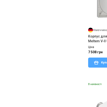
Німеччин
Корпус для
Meltem V-II
Ціна
7 508 грн
Куп
В наявності