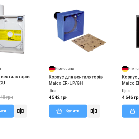
а
Німеччина
Німеч
 вентиляторів
Корпус для вентиляторів
Корпус 
-GU
Maico ER-UP/GH
Maico E
Ціна
Ціна
348 грн
4 542 грн
4 646 гр
ити
Купити