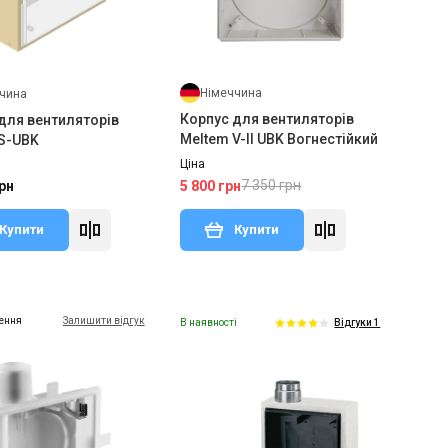
Німеччина
чина
Корпус для вентиляторів
для вентиляторів
Meltem V-II UBK Вогнестійкий
S-UBK
Ціна
7 350 грн
5 800 грн
рн
Купити
Купити
ення
Залишити відгук
В наявності
Відгуки 1