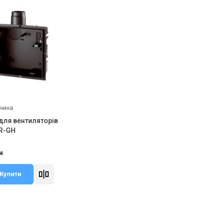
чина
для вентиляторів
R-GH
н
Купити