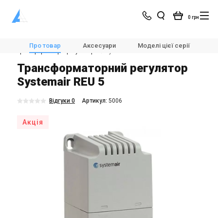
0 грн
Магазин
Вентиляція
Автоматика для вентиляції
Про товар
Аксесуари
Моделі цієї серії
Х
Трансформаторні регулятори
Systemair REU 5
Трансформаторний регулятор
Systemair REU 5
Відгуки 0
Aртикул:
5006
Акція