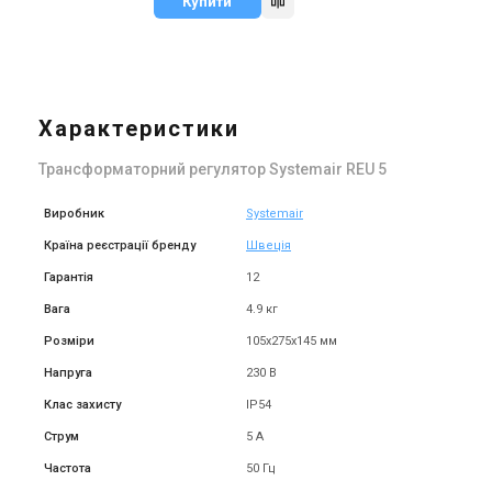
Купити
Характеристики
Трансформаторний регулятор Systemair REU 5
Виробник
Systemair
Країна реєстрації бренду
Швеція
Гарантія
12
Вага
4.9 кг
Розміри
105х275х145 мм
Напруга
230 В
Клас захисту
IP54
Струм
5 А
Частота
50 Гц