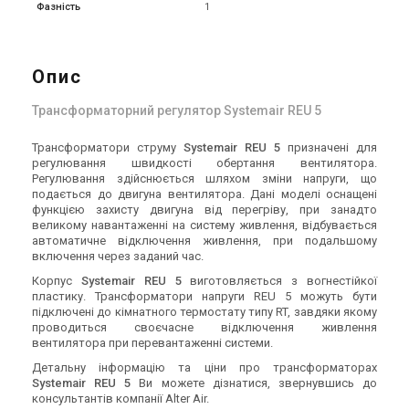
Фазність
1
Опис
Трансформаторний регулятор Systemair REU 5
Трансформатори струму
Systemair REU 5
призначені для
регулювання швидкості обертання вентилятора.
Регулювання здійснюється шляхом зміни напруги, що
подається до двигуна вентилятора. Дані моделі оснащені
функцією захисту двигуна від перегріву, при занадто
великому навантаженні на систему живлення, відбувається
автоматичне відключення живлення, при подальшому
включення через заданий час.
Корпус
Systemair REU 5
виготовляється з вогнестійкої
пластику. Трансформатори напруги REU 5 можуть бути
підключені до кімнатного термостату типу RT, завдяки якому
проводиться своєчасне відключення живлення
вентилятора при перевантаженні системи.
Детальну інформацію та ціни про трансформаторах
Systemair REU 5
Ви можете дізнатися, звернувшись до
консультантів компанії Alter Air.