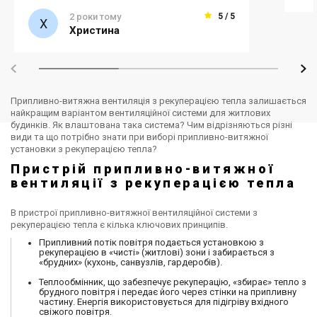
2 роки тому
5 / 5
Христина
Припливно-витяжна вентиляція з рекуперацією тепла залишається
найкращим варіантом вентиляційної системи для житлових
будинків. Як влаштована така система? Чим відрізняються різні
види та що потрібно знати при виборі припливно-витяжної
установки з рекуперацією тепла?
Пристрій припливно-витяжної
вентиляції з рекуперацією тепла
В пристрої припливно-витяжної вентиляційної системи з
рекуперацією тепла є кілька ключових принципів.
Припливний потік повітря подається установкою з
рекуперацією в «чисті» (житлові) зони і забирається з
«брудних» (кухонь, санвузлів, гардеробів).
Теплообмінник, що забезпечує рекуперацію, «збирає» тепло з
брудного повітря і передає його через стінки на припливну
частину. Енергія використовується для підігріву вхідного
свіжого повітря.