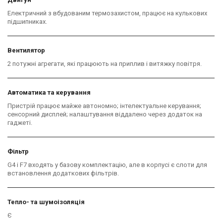
Електричний з вбудованим термозахистом, працює на кулькових
підшипниках.
Вентилятор
2 потужні агрегати, які працюють на приплив і витяжку повітря.
Автоматика та керування
Пристрій працює майже автономно; інтелектуальне керування;
сенсорний дисплей; налаштування віддалено через додаток на
гаджеті.
Фільтр
G4 і F7 входять у базову комплектацію, але в корпусі є слоти для
встановлення додаткових фільтрів.
Тепло- та шумоізоляція
Є