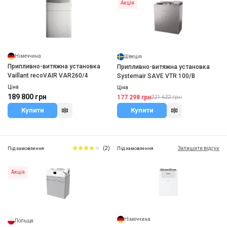
Акція
Німеччина
Швеція
Припливно-витяжна установка
Припливно-витяжна установка
Vaillant recoVAIR VAR260/4
Systemair SAVE VTR 100/B
Ціна
Ціна
189 800 грн
177 298 грн
221 622 грн
Купити
Купити
(2)
Залишити відгук
Під замовлення
Під замовлення
Акція
Німеччина
Польща