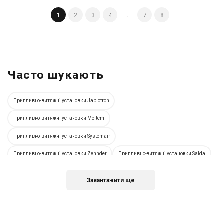
Ціна за запитом
1
2
3
4
...
7
8
Купити
Часто шукають
Припливно-витяжні установки Jablotron
Припливно-витяжні установки Meltem
Припливно-витяжні установки Systemair
Припливно-витяжні установки Zehnder
Припливно-витяжні установки Salda
Припливно-витяжні установки Вентс
Припливно-витяжні установки в Ірпені
Завантажити ще
Припливно-витяжні установки у Львові
Припливно-витяжні установки в Харкові