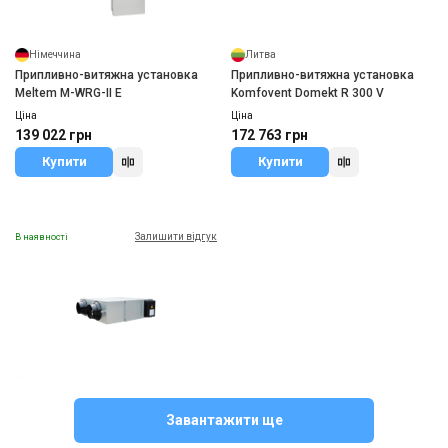
Німеччина
Литва
Припливно-витяжна установка
Припливно-витяжна установка
Meltem M-WRG-II E
Komfovent Domekt R 300 V
Ціна
Ціна
139 022 грн
172 763 грн
Купити
Купити
Залишити відгук
В наявності
Великобританія
Припливно-витяжна установка
Завантажити ще
MYCOND MVS**-DW
Ціна