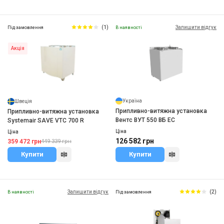
(1)
Залишити відгук
Під замовлення
В наявності
Акція
Україна
Швеція
Припливно-витяжна установка
Припливно-витяжна установка
Вентс ВУТ 550 ВБ ЕС
Systemair SAVE VTC 700 R
Ціна
Ціна
126 582 грн
359 472 грн
449 339 грн
Купити
Купити
Залишити відгук
(2)
В наявності
Під замовлення