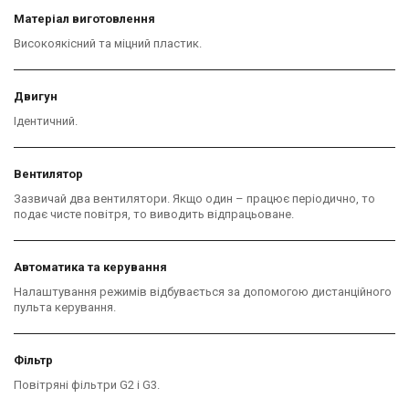
Матеріал виготовлення
Високоякісний та міцний пластик.
Двигун
Ідентичний.
Вентилятор
Зазвичай два вентилятори. Якщо один – працює періодично, то
подає чисте повітря, то виводить відпрацьоване.
Автоматика та керування
Налаштування режимів відбувається за допомогою дистанційного
пульта керування.
Фільтр
Повітряні фільтри G2 і G3.