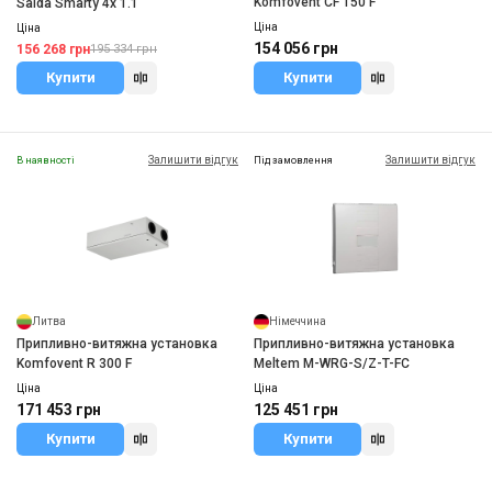
Komfovent CF 150 F
Salda Smarty 4x 1.1
Ціна
Ціна
154 056 грн
156 268 грн
195 334 грн
Купити
Купити
Залишити відгук
Залишити відгук
В наявності
Під замовлення
Литва
Німеччина
Припливно-витяжна установка
Припливно-витяжна установка
Komfovent R 300 F
Meltem M-WRG-S/Z-T-FC
Ціна
Ціна
171 453 грн
125 451 грн
Купити
Купити