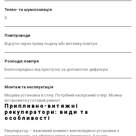
Тепло- та шумоізоляція
Є
Повітроводи
Відсутні через пряму подачу або витяжку повітря.
Розподіл повітря
Безпосередньо від пристрою за допомогою дифузора.
Монтаж та експлуатація
Місцева установка в стіну. Потрібний наскрізний отвір. Можна
встановити у готовий ремонт.
Припливно-витяжні
рекуператори: види та
особливості
Рекуператор – важливий елемент вентиляційної установки з
рекуперацією, що зберігає тепло в приміщенні. У ньому