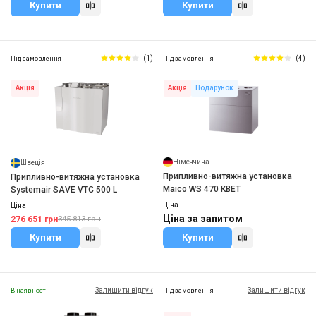
Купити
Купити
(1)
(4)
Під замовлення
Під замовлення
Акція
Подарунок
Акція
Німеччина
Швеція
Припливно-витяжна установка
Припливно-витяжна установка
Maico WS 470 КВЕТ
Systemair SAVE VTC 500 L
Ціна
Ціна
Ціна за запитом
276 651 грн
345 813 грн
Купити
Купити
Залишити відгук
Залишити відгук
В наявності
Під замовлення