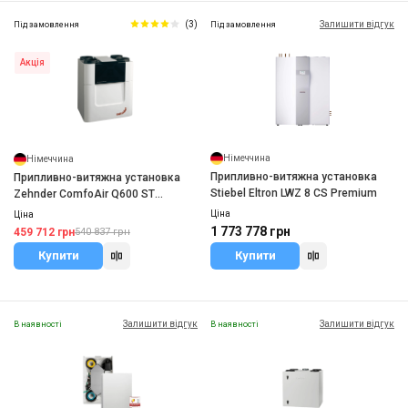
(3)
Залишити відгук
Під замовлення
Під замовлення
Акція
Німеччина
Німеччина
Припливно-витяжна установка
Припливно-витяжна установка
Stiebel Eltron LWZ 8 CS Premium
Zehnder ComfoAir Q600 ST
enthalpy
Ціна
Ціна
1 773 778 грн
459 712 грн
540 837 грн
Купити
Купити
Залишити відгук
Залишити відгук
В наявності
В наявності