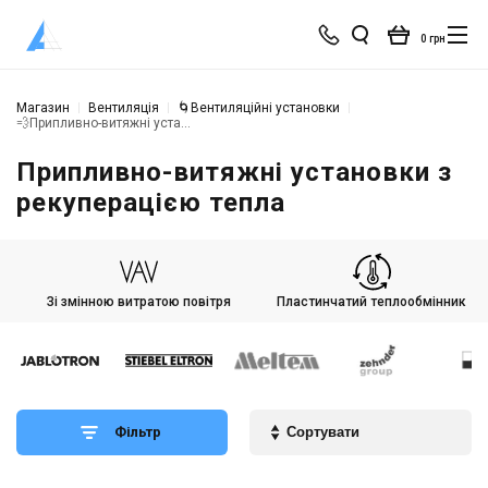
0 грн
Магазин
Вентиляція
🌀Вентиляційні установки
💨Припливно-витяжні установки з рекуперацією тепла
Припливно-витяжні установки з
рекуперацією тепла
Зі змінною витратою повітря
Пластинчатий теплообмінник
Фільтр