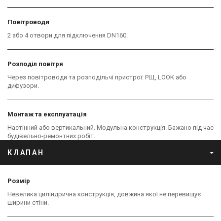
Повітроводи
2 або 4 отвори для підключення DN160.
Розподіл повітря
Через повітроводи та розподільчі пристрої: РЩ, LOOK або
дифузори.
Монтаж та експлуатація
Настінний або вертикальний. Модульна конструкція. Бажано під час
будівельно-ремонтних робіт.
КЛАПАН
Розмір
Невелика циліндрична конструкція, довжина якої не перевищує
ширини стіни.