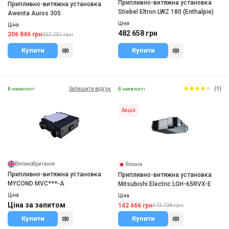
Припливно-витяжна установка
Припливно-витяжна установка
Stiebel Eltron LWZ 180 (Enthalpie)
Awenta Auros 305
Ціна
Ціна
482 658 грн
206 846 грн
252 251 грн
Купити
Купити
Залишити відгук
(1)
В наявності
В наявності
Акція
Великобританія
Японія
Припливно-витяжна установка
Припливно-витяжна установка
MYCOND MVC***-A
Mitsubishi Electric LGH-65RVX-E
Ціна
Ціна
Ціна за запитом
142 466 грн
173 738 грн
Купити
Купити