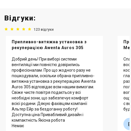
Відгуки:
123 відгуки
Припливно-витяжна установка з
Пр
рекуперацією Awenta Auros 305
Mel
Добрий день! При виборі системи
Спа
вентиляції ми повністю довірились
воо
професіоналам. Про що жодного разу не
кос
пошкодували, оскільки обрана припливно-
гла
витяжна установка з рекуперацією Awenta
раз
Auros 305 відповідає всім нашим вимогам.
пол
Свіже чисте повітря подається у всі
воп
необхідні зони, що забезпечує комфорт
ощу
всієї родини. Дякую фахівцям компанії
с в
Альтер Ейр за бездоганну роботу!
буд
Доступна ціна Привабливий дизайн і
компактність Якісна робота
Немає