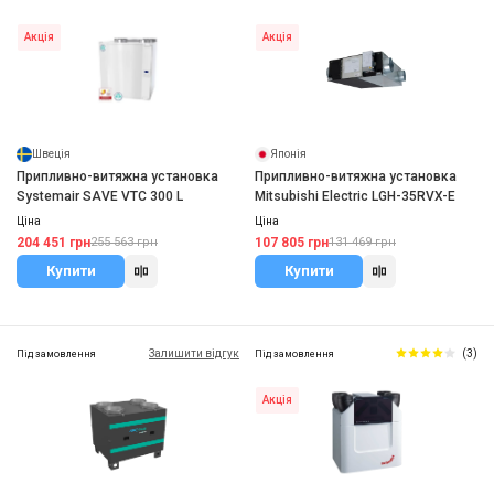
Акція
Акція
Швеція
Японія
Припливно-витяжна установка
Припливно-витяжна установка
Systemair SAVE VTC 300 L
Mitsubishi Electric LGH-35RVX-E
Ціна
Ціна
204 451 грн
107 805 грн
255 563 грн
131 469 грн
Купити
Купити
Залишити відгук
(3)
Під замовлення
Під замовлення
Акція