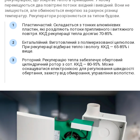
переміщуються два повітряні потоки: вхідний і вивідний. Вони не
змішуються, але обмінюються енергією за рахунок різниці
температур. Рекуператори розрізняються за типом будови.
Пластинчастий. Складається з тонких алюмінієвих
пластин, які розділяють потоки припливного і витяжного
повітря. ККД рекуперації тепла досягає 70-85%.
Ентальпійний. Виготовлений з полімеризованої целюлози.
При рекуперації відбирає тепло і вологу. ККД — 65-85% і
вище.
Роторний. Рекуперацію тепла забезпечує обертовий
циліндричний ротор з сот. ККД — 80-95%. Може
оснащуватися електронікою для регулювання швидкості
обертання, захисту від обмерзання, управління вологістю.