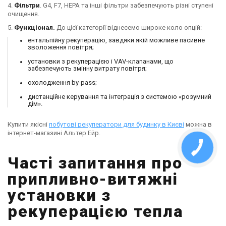
4.
Фільтри
. G4, F7, HEPA та інші фільтри забезпечують різні ступені
очищення.
5.
Функціонал.
До цієї категорії віднесемо широке коло опцій:
ентальпійну рекуперацію, завдяки якій можливе пасивне
зволоження повітря;
установки з рекуперацією і VAV-клапанами, що
забезпечують змінну витрату повітря;
охолодження by-pass;
дистанційне керування та інтеграція з системою «розумний
дім».
Купити якісні
побутові рекуператори для будинку в Києві
можна в
інтернет-магазині Альтер Ейр.
Часті запитання про
припливно-витяжні
установки з
рекуперацією тепла