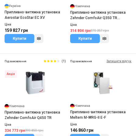
Україна
Німеччина
Припливно-витяжна установка
Припливно-витяжна установка
Aerostar EcoStar EC XV
Zehnder ComfoAir Q350 TR
enthalpy
Ціна
Ціна
159 827 грн
314 804 грн
370 357 грн
Купити
Купити
(1)
Залишити відгук
Під замовлення
Під замовлення
Акція
Німеччина
Німеччина
Припливно-витяжна установка
Припливно-витяжна установка
Meltem M-WRG-II E-F
Zehnder ComfoAir Q450 TR
Ціна
Ціна
146 860 грн
334 773 грн
393 850 грн