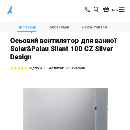
0 грн
Магазин
Вентиляція
Вентилятори
Про товар
Аксесуари
Схожі товари
Модел
💨Вентилятори для ванної
Soler&Palau SILENT-100 CZ SILVER DESIGN
Оcьовий вентилятор для ванної
Soler&Palau Silent 100 CZ Silver
Design
Відгуки 3
Aртикул:
5210602600