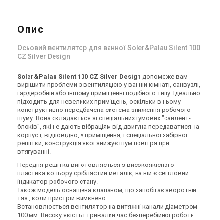
Опис
Оcьовий вентилятор для ванної Soler&Palau Silent 100
CZ Silver Design
Іспанія
Іспанія
Вентилятор для ванної
Вентилятор для ванної
Soler&Palau SILENT-100 CZ
Soler&Palau SILENT-200 CZ
Soler&Palau Silent 100 CZ Silver Design
допоможе вам
вирішити проблеми з вентиляцією у ванній кімнаті, санвузлі,
MARBLE BLACK DESIGN 4C
DESIGN 3C
Ціна
Ціна
гардеробній або іншому приміщенні подібного типу. Ідеально
7 867 грн
5 886 грн
підходить для невеликих приміщень, оскільки в ньому
Купити
Купити
конструктивно передбачена система зниження робочого
шуму. Вона складається зі спеціальних гумових "сайлент-
блоків", які не дають вібраціям від двигуна передаватися на
(7)
В наявності
Залишити відгук
В наявності
корпус і, відповідно, у приміщення, і спеціальної забірної
решітки, конструкція якої знижує шум повітря при
втягуванні.
Передня решітка виготовляється з високоякісного
пластика кольору сріблястий металік, на ній є світловий
індикатор робочого стану.
Також модель оснащена клапаном, що запобігає зворотній
Іспанія
Іспанія
тязі, коли пристрій вимкнено.
Вентилятор для ванної
Вентилятор для ванної
Встановлюється вентилятор на витяжні канали діаметром
Soler&Palau SILENT-200 CZ
Soler&Palau SILENT-100 CRZ
100 мм. Високу якість і тривалий час безперебійної роботи
SILVER DESIGN 3C
DESIGN
Ціна
Ціна