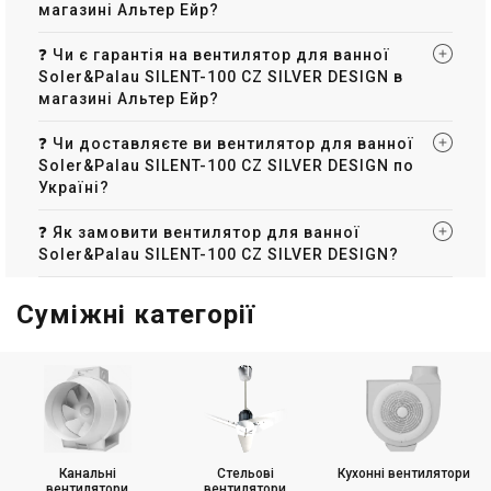
магазині Альтер Ейр?
(2)
В наявності
Залишити відгук
В наявності
❓ Чи є гарантія на вентилятор для ванної
Soler&Palau SILENT-100 CZ SILVER DESIGN в
магазині Альтер Ейр?
Іспанія
Іспанія
❓ Чи доставляєте ви вентилятор для ванної
Вентилятор для ванної
Вентилятор для ванної
Soler&Palau SILENT-100 CZ SILVER DESIGN по
Soler&Palau SILENT-100 CZ
Soler&Palau Silent-100 CRZ
Україні?
IVORY DESIGN 4C
Design Barcelona
Ціна
Ціна
6 604 грн
9 423 грн
❓ Як замовити вентилятор для ванної
Soler&Palau SILENT-100 CZ SILVER DESIGN?
Купити
Купити
(2)
(2)
Суміжні категорії
В наявності
В наявності
Іспанія
Іспанія
Вентилятор для ванної
Вентилятор для ванної
Канальні
Стельові
Кухонні вентилятори
Soler&Palau SILENT-100 CRZ
Soler&Palau SILENT-100 CZ
вентилятори
вентилятори