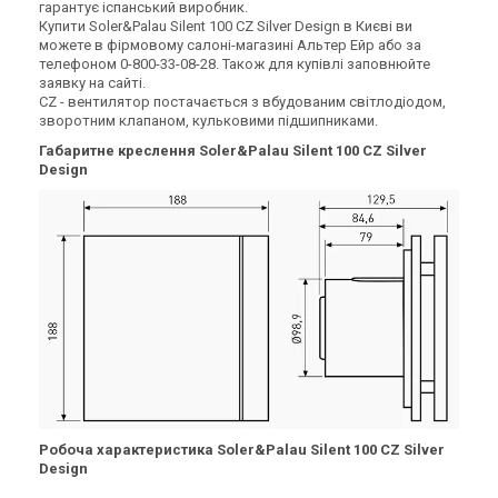
гарантує іспанський виробник.
7 850 грн
6 378 грн
Купити Soler&Palau Silent 100 CZ Silver Design в Києві ви
можете в фірмовому салоні-магазині Альтер Ейр або за
Купити
Купити
телефоном 0-800-33-08-28. Також для купівлі заповнюйте
заявку на сайті.
(2)
(2)
CZ - вентилятор постачається з вбудованим світлодіодом,
В наявності
В наявності
зворотним клапаном, кульковими підшипниками.
Габаритне креслення Soler&Palau Silent 100 CZ Silver
Design
Іспанія
Іспанія
Вентилятор для ванної
Вентилятор для ванної
Soler&Palau SILENT-100 CRZ
Soler&Palau SILENT-100 CRZ
DESIGN 3C
SILVER DESIGN
Ціна
Ціна
6 814 грн
7 758 грн
Купити
Купити
(2)
(2)
В наявності
В наявності
Робоча
характеристика
Soler&Palau Silent 100 CZ Silver
Design