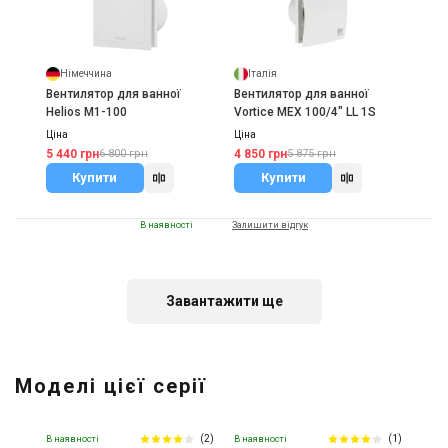
Німеччина
Італія
Вентилятор для ванної
Вентилятор для ванної
Helios M1-100
Vortice MEX 100/4" LL 1S
Ціна
Ціна
5 440 грн
4 850 грн
6 800 грн
5 875 грн
Купити
Купити
В наявності
Залишити відгук
Завантажити ще
Німеччина
Вентилятор для ванної
Моделі цієї серії
BLAUBERG Quatro 100
Ціна
4 828 грн
(2)
(1)
В наявності
В наявності