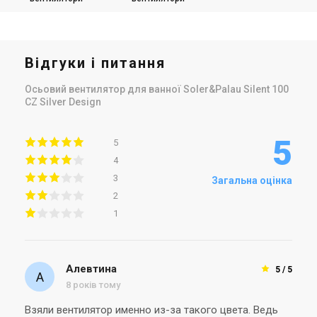
RED DESIGN 4C
BLUE DESIGN 4C
Ціна
Ціна
8 340 грн
5 787 грн
Купити
Купити
Відгуки і питання
(2)
В наявності
В наявності
Залишити відгук
Оcьовий вентилятор для ванної Soler&Palau Silent 100
CZ Silver Design
5
5
Іспанія
Іспанія
4
Вентилятор для ванної
Вентилятор для ванної
3
Загальна оцінка
Soler&Palau SILENT-100 CZ
Soler&Palau SILENT-200 CZ
DESIGN BARCELONA
BLACK DESIGN - 4C (230V 50)
2
Ціна
Ціна
6 891 грн
7 850 грн
1
Купити
Купити
(2)
В наявності
Залишити відгук
В наявності
Алевтина
5 / 5
8 років тому
Взяли вентилятор именно из-за такого цвета. Ведь