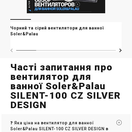
Іспанія
Іспанія
Вентилятор для ванної
Вентилятор для ванної
Soler&Palau SILENT-100 CRZ
Soler&Palau SILENT-100 CZ
Ро
DESIGN ECOWATT
BLACK DESIGN 4C
Чорний та сірий вентилятори для ванної
Ціна
Ціна
Sol
Soler&Palau
7 910 грн
5 787 грн
AL
Купити
Купити
(2)
(2)
В наявності
В наявності
Часті запитання про
вентилятор для
ванної Soler&Palau
Іспанія
Іспанія
SILENT-100 CZ SILVER
Вентилятор для ванної
Вентилятор для ванної
Soler&Palau SILENT-100 CZ
Soler&Palau SILENT-100 CZ
DESIGN
DESIGN ECOWATT
GREY DESIGN 4C
Ціна
Ціна
5 608 грн
5 787 грн
Купити
Купити
❓ Яка ціна на вентилятор для ванної
Soler&Palau SILENT-100 CZ SILVER DESIGN в