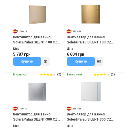
Купити
Іспанія
Іспанія
Вентилятор для ванної
Вентилятор для ванної
Soler&Palau SILENT-100 CZ
Soler&Palau SILENT-100 CZ
CHAMPAGNE DESIGN 4C
GOLD DESIGN-4C
Ціна
Ціна
5 787 грн
6 604 грн
Купити
Купити
(2)
(2)
В наявності
В наявності
Іспанія
Іспанія
Вентилятор для ванної
Вентилятор для ванної
Soler&Palau SILENT-300 CZ
Soler&Palau SILENT-300 CZ
SILVER DESIGN 3C
DESIGN 3C
Ціна
Ціна