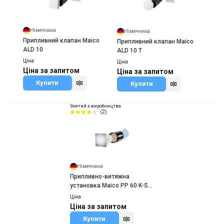
Німеччина
Німеччина
Припливний клапан Maico
Припливний клапан Maico
ALD 10
ALD 10 T
Ціна
Ціна
Ціна за запитом
Ціна за запитом
Купити
Купити
Знятий з виробництва
(2)
Німеччина
Припливно-витяжна
установка Maico PP 60 K-SE
(PushPull)
Ціна
Ціна за запитом
Купити