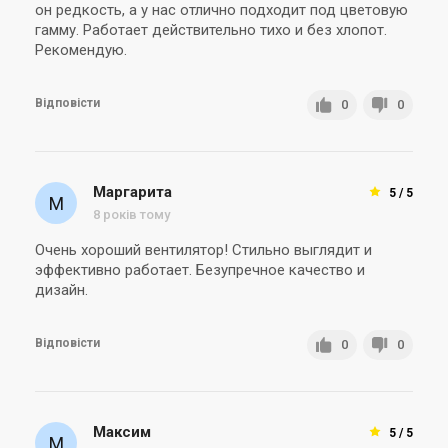
он редкость, а у нас отлично подходит под цветовую
гамму. Работает действительно тихо и без хлопот.
Іспанія
Іспанія
Рекомендую.
Вентилятор для ванної
Вентилятор для ванної
Soler&Palau SILENT-200 CZ
Soler&Palau SILENT-200 CZ
GREY DESIGN 4C
MARBLE BLACK DESIGN
Відповісти
Ціна
Ціна
0
0
7 850 грн
9 047 грн
Купити
Купити
Маргарита
5 / 5
8 років тому
Очень хороший вентилятор! Стильно выглядит и
эффективно работает. Безупречное качество и
дизайн.
Відповісти
0
0
Максим
5 / 5