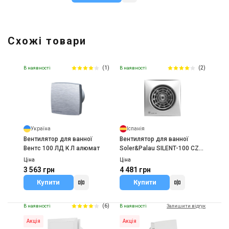
Схожі товари
(1)
(2)
В наявності
В наявності
Україна
Іспанія
Вентилятор для ванної
Вентилятор для ванної
Вентс 100 ЛД К Л алюмат
Soler&Palau SILENT-100 CZ
SILVER
Ціна
Ціна
3 563 грн
4 481 грн
Купити
Купити
(6)
В наявності
В наявності
Залишити відгук
Акція
Акція