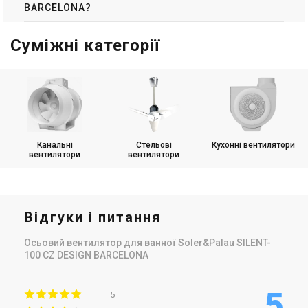
BARCELONA?
Купити
Купити
Суміжні категорії
(3)
(2)
В наявності
В наявності
Іспанія
Іспанія
Вентилятор для ванної
Вентилятор для ванної
Канальні
Стельові
Кухонні вентилятори
Soler&Palau SILENT-100 CHZ
Soler&Palau SILENT-100 CRZ
вентилятори
вентилятори
Design Ecowatt
DESIGN ECOWATT
Ціна
Ціна
11 639 грн
7 910 грн
Купити
Купити
Відгуки і питання
(2)
(2)
В наявності
В наявності
Осьовий вентилятор для ванної Soler&Palau SILENT-
100 CZ DESIGN BARCELONA
5
5
Іспанія
Іспанія