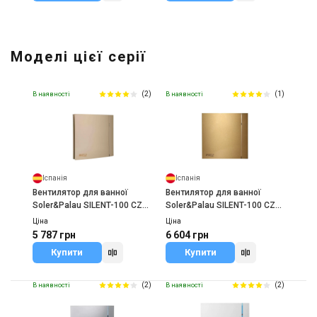
Моделі цієї серії
(2)
(1)
В наявності
В наявності
Іспанія
Іспанія
Вентилятор для ванної
Вентилятор для ванної
Soler&Palau SILENT-100 CZ
Soler&Palau SILENT-100 CZ
CHAMPAGNE DESIGN 4C
GOLD DESIGN-4C
Ціна
Ціна
5 787 грн
6 604 грн
Купити
Купити
(2)
(2)
В наявності
В наявності