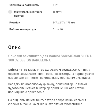
Вентилятор для ванної
Вентилятор для ванної
Споживана потужність
8 Вт
Soler&Palau SILENT-100 CZ
Soler&Palau SILENT-100 CZ
DESIGN
SILVER DESIGN
Ціна
Ціна
Максимальна витрата
85 м³/ч
4 081 грн
5 352 грн
повітря
Купити
Купити
Розміри
247 х 247 х 179 мм
Робоча температура
0 ... + 40
(2)
(1)
В наявності
В наявності
Опис
Осьовий вентилятор для ванної Soler&Palau SILENT-
100 CZ DESIGN BARCELONA
Іспанія
Іспанія
Вентилятор для ванної
Вентилятор для ванної
Soler&Palau SILENT-100 CZ
Soler&Palau SILENT-100 CZ
Soler&Palau SILENT-100 CZ DESIGN BARCELONA
– нова
серія іспанських вентиляторів, яка підкорила користувачів
SILVER DESIGN 3C
MARBLE BLACK DESIGN 4C
Ціна
Ціна
своєю елегантністю і привабливим зовнішнім виглядом.
5 787 грн
7 867 грн
Завдяки привабливому дизайну, вентилятор не тільки
Купити
Купити
чудово впишеться в інтер'єр приміщення, але і стане
повноцінною прикрасою.
(4)
В наявності
В наявності
Залишити відгук
На лицьовій панелі вентилятора зображений елемент
фрески Антоніо Гауді, що знаходяться у всесвітньо