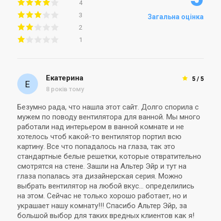
4
Вентилятор для ванної
Вентилятор для ванної
3
Загальна оцінка
Soler&Palau SILENT-100 CZ
Soler&Palau SILENT-100 CZ
2
BLACK DESIGN 4C
DESIGN ECOWATT
Ціна
Ціна
5 787 грн
5 608 грн
1
Купити
Купити
(2)
В наявності
В наявності
Залишити відгук
Екатерина
5 / 5
8 років тому
Безумно рада, что нашла этот сайт. Долго спорила с
мужем по поводу вентилятора для ванной. Мы много
работали над интерьером в ванной комнате и не
Іспанія
Іспанія
хотелось чтоб какой-то вентилятор портил всю
Вентилятор для ванної
Вентилятор для ванної
картину. Все что попадалось на глаза, так это
Soler&Palau SILENT-100 CZ
Soler&Palau SILENT-100 CZ
стандартные белые решетки, которые отвратительно
GREY DESIGN 4C
IVORY DESIGN 4C
Ціна
Ціна
смотрятся на стене. Зашли на Альтер Эйр и тут на
5 787 грн
6 604 грн
глаза попалась эта дизайнерская серия. Можно
Купити
Купити
выбрать вентилятор на любой вкус... определились
на этом. Сейчас не только хорошо работает, но и
украшает нашу комнату!!! Спасибо Альтер Эйр, за
(2)
(2)
В наявності
В наявності
большой выбор для таких вредных клиентов как я!