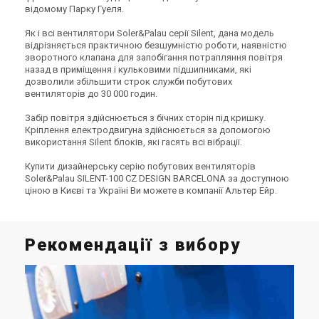
відомому Парку Гуеля.
Як і всі вентилятори Soler&Palau серії Silent, дана модель
відрізняється практичною безшумністю роботи, наявністю
зворотного клапана для запобігання потрапляння повітря
Іспанія
Іспанія
назад в приміщення і кульковими підшипниками, які
Вентилятор для ванної
Вентилятор для ванної
дозволили збільшити строк служби побутових
Soler&Palau SILENT-200 CZ
Soler&Palau SILENT-200 CZ
вентиляторів до 30 000 годин.
DESIGN 3C
SILVER DESIGN 3C
Ціна
Ціна
5 886 грн
7 850 грн
Забір повітря здійснюється з бічних сторін під кришку.
Кріплення електродвигуна здійснюється за допомогою
Купити
Купити
використання Silent блоків, які гасять всі вібрації.
(7)
(2)
Купити дизайнерську серію побутових вентиляторів
В наявності
В наявності
Soler&Palau SILENT-100 CZ DESIGN BARCELONA за доступною
ціною в Києві та Україні Ви можете в компанії Альтер Ейр.
Рекомендації з вибору
Іспанія
Іспанія
Вентилятор для ванної
Вентилятор для ванної
Soler&Palau SILENT-100 CRZ
Soler&Palau SILENT-100 CRZ
DESIGN
DESIGN 3C
Ціна
Ціна
С
6 378 грн
6 814 грн