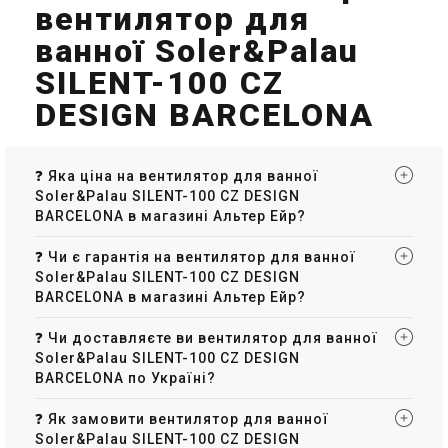
вентилятор для
ванної Soler&Palau
SILENT-100 CZ
Іспанія
Іспанія
DESIGN BARCELONA
Вентилятор для ванної
Вентилятор для ванної
Soler&Palau SILENT-100 CHZ
Soler&Palau SILENT-200 CHZ
SILVER DESIGN 3C
SILVER DESIGN 3C
Ціна
Ціна
12 515 грн
15 060 грн
❓ Яка ціна на вентилятор для ванної
Купити
Купити
Soler&Palau SILENT-100 CZ DESIGN
BARCELONA в магазині Альтер Ейр?
(2)
В наявності
Залишити відгук
В наявності
❓ Чи є гарантія на вентилятор для ванної
Soler&Palau SILENT-100 CZ DESIGN
BARCELONA в магазині Альтер Ейр?
❓ Чи доставляєте ви вентилятор для ванної
Soler&Palau SILENT-100 CZ DESIGN
Іспанія
Іспанія
Вентилятор для ванної
Вентилятор для ванної
BARCELONA по Україні?
Soler&Palau SILENT-200 CZ
Soler&Palau SILENT-200 CRZ
IVORY DESIGN 4C
DESIGN 3C
❓ Як замовити вентилятор для ванної
Ціна
Ціна
7 850 грн
9 825 грн
Soler&Palau SILENT-100 CZ DESIGN