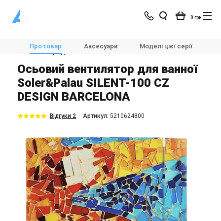
0 грн
Магазин
Вентиляція
Вентилятори
Про товар
Аксесуари
Моделі цієї серії
Х
💨Вентилятори для ванної
Soler&Palau SILENT-100 CZ DESIGN BARCELONA
Осьовий вентилятор для ванної
Soler&Palau SILENT-100 CZ
DESIGN BARCELONA
Відгуки 2
Aртикул:
5210624800