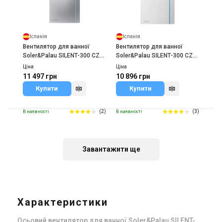
Іспанія
Іспанія
Вентилятор для ванної
Вентилятор для ванної
Soler&Palau SILENT-300 CZ
Soler&Palau SILENT-300 CZ
SILVER DESIGN 3C
DESIGN 3C
Ціна
Ціна
11 497 грн
10 896 грн
Купити
Купити
(2)
(3)
В наявності
В наявності
Завантажити ще
Іспанія
Іспанія
Вентилятор для ванної
Вентилятор для ванної
Soler&Palau SILENT-100 CZ
Soler&Palau SILENT-100 CZ
MARBLE WHITE DESIGN 4C
DESIGN SWAROVSKI
Характеристики
Ціна
Ціна
(лицьова панель)
7 867 грн
6 712 грн
Осьовий вентилятор для ванної Soler&Palau SILENT-