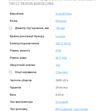
Купити
Купити
100 CZ DESIGN BARCELONA
(3)
(2)
В наявності
В наявності
Виробник
Soler&Palau
Колір
Мозаїка
Діаметр під'єднання, мм
100 мм
Країна реєстрації бренду
Іспанія
Іспанія
Іспанія
Електропідключення
220 V/50 Hz
Вентилятор для ванної
Вентилятор для ванної
Soler&Palau SILENT-100 CZ
Soler&Palau SILENT-200 CHZ
Рівень захисту
IP45
DESIGN 3C
DESIGN 3C
Ціна
Ціна
Рівень шуму
26,5 дБа
11 421 грн
3 635 грн
4 277 грн
Зворотний клапан
Так
Купити
Купити
Опції керування
Стандарт
(10)
(3)
В наявності
В наявності
Частота обертів
2400 об/х
Топ
Гарантія
24 місяці
Вага
0,65 кг
Тип вентилятора
Осьовий
Іспанія
Іспанія
Тип монтажу
Вбудований, настінний