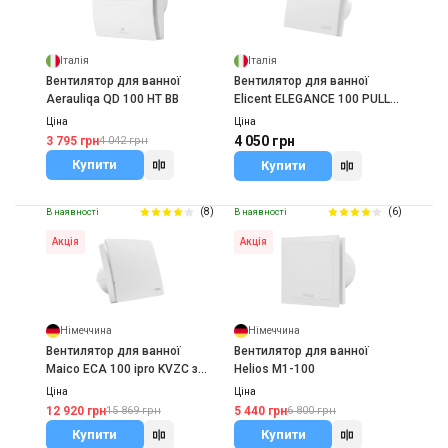
Італія
Італія
Вентилятор для ванної
Вентилятор для ванної
Aerauliqa QD 100 HT BB
Elicent ELEGANCE 100 PULL
CORD
Ціна
Ціна
4 050 грн
3 795 грн
4 042 грн
Купити
Купити
(8)
(6)
В наявності
В наявності
Акція
Акція
Німеччина
Німеччина
Вентилятор для ванної
Вентилятор для ванної
Maico ECA 100 ipro KVZC з
Helios M1-100
таймером
Ціна
Ціна
12 920 грн
5 440 грн
15 869 грн
6 800 грн
Купити
Купити