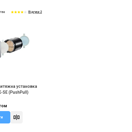
цтва
Відгуки 2
итяжна установка
K-SE (PushPull)
итом
ти