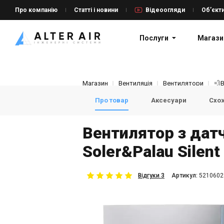
Про компанію
Статті і новини
Відеоогляди
Об’єкт
Послуги
Магази
Магазин
Вентиляція
Вентилятори
💨
Про товар
Аксесуари
Схож
Вентилятор з дат
Soler&Palau Silent
Відгуки 3
Aртикул:
5210602