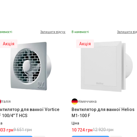
аявності
Залишити відгук
В наявності
Залишити ві
Акція
Акція
Італія
Німеччина
нтилятор для ванної Vortice
Вентилятор для ванної Helios
 100/4" T HCS
M1-100 F
на
Ціна
9 651 грн
12 920 грн
033 грн
10 724 грн