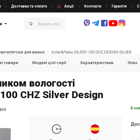
и
Доставка та оплата
Акції
Контакти
Гарантія
С
н
Вентилятори для ванної
Soler&Palau SILENT-100 CHZ DESIGN SILVER
і товари
Моделі цієї серії
Характеристики
Опис
чиком вологості
 100 CHZ Silver Design
В на
800
Дос