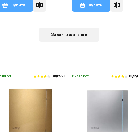
Купити
Купити
В наявності
Залишити відгук
Завантажити ще
аявності
В наявності
Відгуки 1
Відгу
Італія
Вентилятор для ванної Elicent
Elegance 100 MHY SMART Graphite
Ціна
7 400 грн
Купити