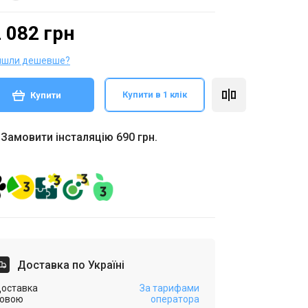
 082 грн
йшли дешевше?
Купити в 1 клік
Купити
Замовити інсталяцію 690 грн.
Доставка по Україні
оставка
За тарифами
овою
оператора