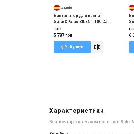
Іспанія
Вентилятор для ванної
Ве
Soler&Palau SILENT-100 CZ
So
CHAMPAGNE DESIGN 4C
DE
Ціна
Ці
5 787 грн
6 
Купити
В наявності
В н
Відгуки 2
Характеристики
Вентилятор з датчиком вологості Soler&Pa
Іспанія
Виробник