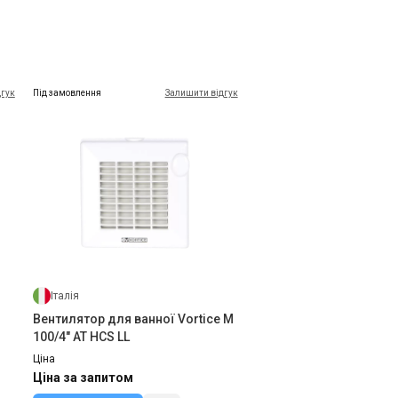
дгук
Під замовлення
Залишити відгук
Італія
Вентилятор для ванної Vortice M
100/4" AT HCS LL
Ціна
Ціна за запитом