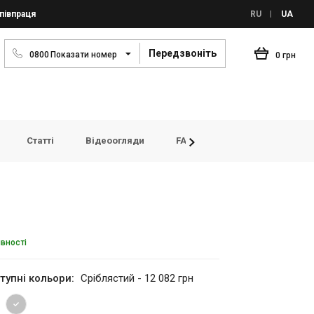
півпраця
RU
UA
Передзвоніть
0
8
0
0
Показати номер
0 грн
Статті
Відеоогляди
FAQ
Переглянуті товар
явності
тупні кольори:
Сріблястий - 12 082 грн