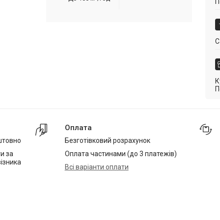
П
С
К
П
Оплата
штовно
Безготівковий розрахунок
и за
Оплата частинами (до 3 платежів)
ізника
Всі варіанти оплати