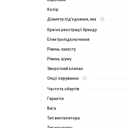
Вентилятор для ванної
Ве
Колір
Soler&Palau SILENT-100 CZ
So
MARBLE WHITE DESIGN 4C
DE
Ціна
Ці
Діаметр під'єднання, мм
па
7 867 грн
6 
Країна реєстрації бренду
Купити
Електропідключення
Рівень захисту
В наявності
В н
Відгуки 10
Рівень шуму
Топ
Зворотний клапан
Опції керування
Частота обертів
Гарантія
Вага
Іспанія
Тип вентилятора
Вентилятор для ванної
Ве
Soler&Palau SILENT-100 CZ
So
Тип монтажу