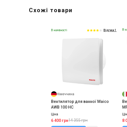
Схожі товари
В н
В наявності
Відгуки 1
Німеччина
Вентилятор для ванної Maico
Ве
AWB 100 HC
MF
Ціна
Ці
14 355 грн
6 400 грн
8 