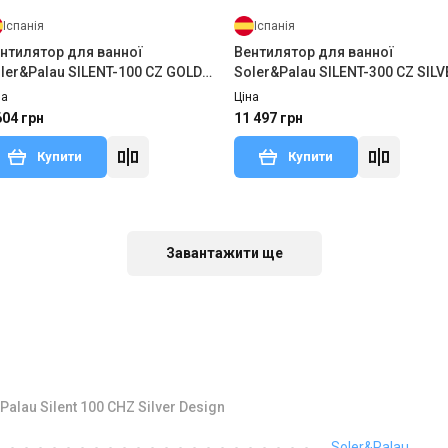
Іспанія
Іспанія
нтилятор для ванної
Вентилятор для ванної
ler&Palau SILENT-100 CZ GOLD
Soler&Palau SILENT-300 CZ SILV
SIGN-4C
DESIGN 3C
на
Ціна
604 грн
11 497 грн
Купити
Купити
аявності
В наявності
Відгуки 3
Відгу
Завантажити ще
lau Silent 100 CHZ Silver Design
Іспанія
Іспанія
Soler&Palau