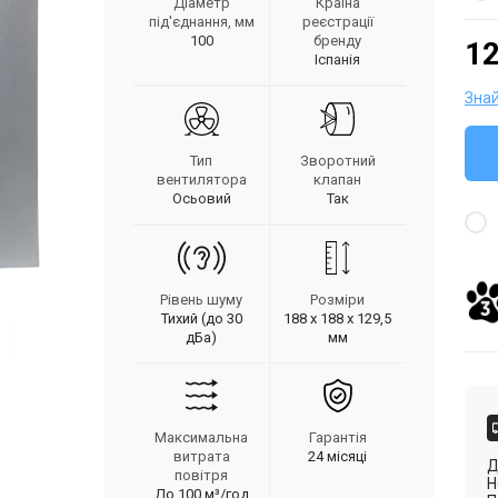
Діаметр
Країна
під'єднання, мм
реєстрації
100
бренду
12
Іспанія
Зна
Тип
Зворотний
вентилятора
клапан
Осьовий
Так
Рівень шуму
Розміри
Тихий (до 30
188 х 188 х 129,5
дБа)
мм
Максимальна
Гарантія
витрата
24 місяці
Д
повітря
Н
До 100 м³/год