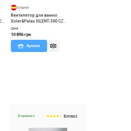
Іспанія
Вентилятор для ванної
ER
Soler&Palau SILENT-300 CZ
DESIGN 3C
Ціна
10 896 грн
Купити
В наявності
ки 3
Відгуки 2
В наявності
Відгуки 3
Іспанія