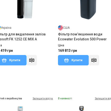
Україна
США
льтр для видалення заліза
Фільтр пом’якшення води
osoft FK 1252 CE MIX A
Ecowater Evolution 500 Power
на
Ціна
 419 грн
169 813 грн
Купити
Купити
тий з виробництва
Залишити відгук
В наявності
Залишити ві