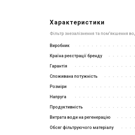
Характеристики
Фільтр знезалізнення та пом'якшення в
Україна
Виробник
Фільтр для видалення заліза
Фі
Країна реєстрації бренду
Ecosoft FK1252CIMIXP
Ec
Ціна
Ці
Гарантія
41 465 грн
45
Споживана потужність
Купити
Розміри
Напруга
В наявності
Залишити відгук
В н
Продуктивність
Витрата води на регенерацію
Обсяг фільтруючого матеріалу