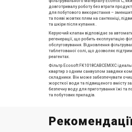
фільтрувального матеріалу Ecomix C, як
довготривалу роботу без втрати продукт
для побутового використання – зменшити 
та появі жовтих плям на сантехніці, під
Україна
та шкіри після купання..
Фільтр пом’якшення води
Фі
Ecosoft FK 1035 CAB CE
Ec
Керуючий клапан відповідає за автомати
регенерації, що робить експлуатацію філ
Ціна
Ці
обслуговування. Відновлення фільтрува
Ціна за запитом
65
таблетованої солі, що дозволяє підтрим
реагентах.
Купити
Фільтр Ecosoft FK1018CABCEMIXC ідеальн
квартир з одним санвузлом завдяки комп
В наявності
Залишити відгук
В н
складники. Він може забезпечувати очи
жорсткої води та підвищеного вмісту зал
безпечну воду для приготування їжі та п
та побутових приладів.
Рекомендації