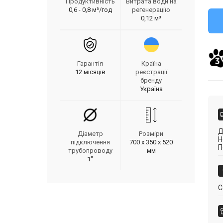
Продуктивність
Витрата води на
0,6 - 0,8 м³/год
регенерацію
0,12 м³
Гарантія
Країна
12 місяців
реєстрації
бренду
Україна
Д
Діаметр
Розміри
Н
підключення
700 х 350 х 520
П
трубопроводу
мм
1"
С