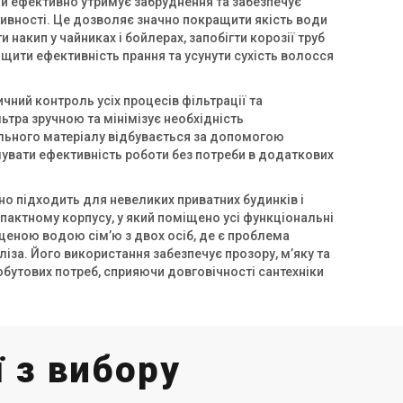
ий ефективно утримує забруднення та забезпечує
ивності. Це дозволяє значно покращити якість води
накип у чайниках і бойлерах, запобігти корозії труб
вищити ефективність прання та усунути сухість волосся
Україна
Україна
льтр для видалення заліза
Фільтр для видалення заліза
osoft FK 1252 CE MIX C
Ecosoft FK 1465 CE MIX C
чний контроль усіх процесів фільтрації та
ьтра зручною та мінімізує необхідність
на
Ціна
льного матеріалу відбувається за допомогою
 520 грн
81 423 грн
увати ефективність роботи без потреби в додаткових
Купити
Купити
о підходить для невеликих приватних будинків і
актному корпусу, у який поміщено усі функціональні
аявності
Залишити відгук
В наявності
Залишити ві
щеною водою сім’ю з двох осіб, де є проблема
іза. Його використання забезпечує прозору, м’яку та
обутових потреб, сприяючи довговічності сантехніки
 з вибору