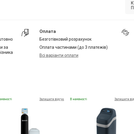
К
П
Оплата
штовно
Безготівковий розрахунок
и за
Оплата частинами (до 3 платежів)
ізника
Всі варіанти оплати
аявності
Залишити відгук
В наявності
Залишити ві