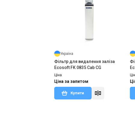
Україна
Фільтр для видалення заліза
Фі
Ecosoft FK 0835 Сab CG
Ec
Ціна
Ці
Ціна за запитом
Ці
Купити
В наявності
Залишити відгук
В н