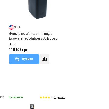
США
Фільтр пом’якшення води
Ecowater eVolution 300 Boost
Ціна
118 608 грн
Купити
дгук
В наявності
Відгуки 1