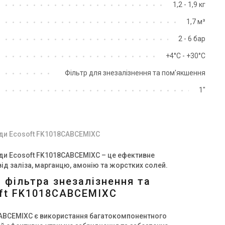
1,2 - 1,9 кг
1,7 м³
2 - 6 бар
Україна
Україна
+4°С - +30°С
льтр для видалення заліза
Фільтр для видалення заліза
Фільтр для знезалізнення та пом'якшення
osoft FK2472CE15
Ecosoft FK4272CE2
на
Ціна
1"
8 647 грн
684 435 грн
Купити
Купити
оди Ecosoft FK1018CABCEMIXC
В наявності
Залишити ві
аявності
Відгуки 1
оди Ecosoft FK1018CABCEMIXC – це ефективне
ід заліза, марганцю, амонію та жорстких солей.
 фільтра знезалізнення та
oft FK1018CABCEMIXC
ABCEMIXC є використання багатокомпонентного