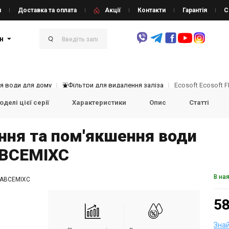
и
Доставка та оплата
Акції
Контакти
Гарантія
С
н
я води для дому
⛲Фільтри для видалення заліза
Ecosoft Ecosoft
делі цієї серії
Характеристики
Опис
Статті
ення та пом'якшення води
ABCEMIXC
В на
ABCEMIXC
58
Зна