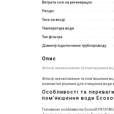
Витрата солі на регенерацію
Ресурс
Тиск на вході
Україна
Температура води
Фільтр для видалення заліза
Фі
Тип фільтра
Ecosoft FK2162CE125
Ec
Ціна
Ці
Діаметр підключення трубопроводу
139 102 грн
27
Опис
Купити
Фільтр знезалізнення та пом'якшення в
Знятий з виробництва
В н
Відгуки 1
Фільтр знезалізнення та пом’якшення в
компактне рішення для очищення води в
Особливості та переваги
пом’якшення води Ecos
Головною особливістю Ecosoft FK1018C