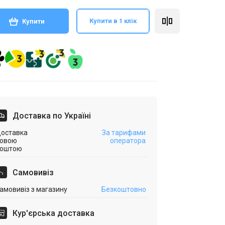
Купити в 1 клік
Купити
Доставка по Україні
оставка
За тарифами
овою
оператора
оштою
Самовивіз
амовивіз з магазину
Безкоштовно
Кур'єрська доставка