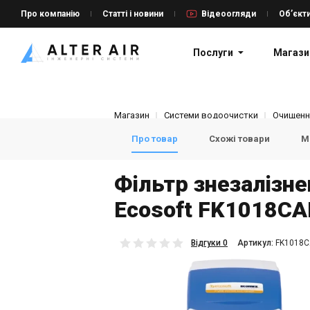
Про компанію
Статті і новини
Відеоогляди
Об’єкт
Послуги
Магази
Магазин
Системи водоочистки
Очищенн
Про товар
Схожі товари
Мо
Фільтр знезалізн
Ecosoft FK1018C
Відгуки 0
Aртикул:
FK1018C