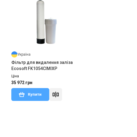
Україна
Фільтр для видалення заліза
Ecosoft FK1054CIMIXP
Ціна
35 972 грн
Купити
В наявності
ки 1
Відгуки 1