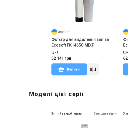
Україна
Фільтр для видалення заліза
Фі
Ecosoft FK1465CIMIXP
Ec
Ціна
Ці
52 141 грн
62
Купити
Моделі цієї серії
Знятий з виробництва
Залишити відгук
Зня