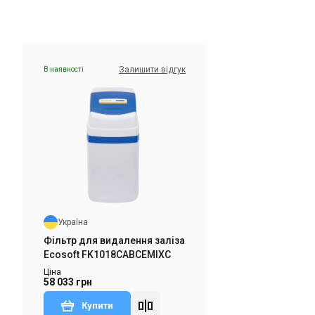
Залишити відгук
В наявності
Україна
Фільтр для видалення заліза
Ecosoft FK1665CIMIXP
Ціна
66 184 грн
Купити
Україна
дгук
Знятий з виробництва
Залишити відгук
Фільтр для видалення заліза
Ecosoft FK1018CABCEMIXC
Ціна
58 033 грн
Купити