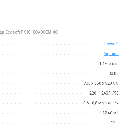
оди Ecosoft FK1018CABCEMIXC
Україна
Україна
Ecosoft
льтр для видалення заліза
Фільтр для видалення заліза
Україна
osoft FK1354CIMIXP
Ecosoft FK1465CIMIXP
на
Ціна
12 місяців
 629 грн
52 141 грн
30 Вт
Купити
Купити
700 х 350 х 520 мм
220 — 240/1/50
аявності
Залишити відгук
В наявності
Залишити ві
0,6 - 0,8 м³/год л/ч
0,12 м³ м3
12 л