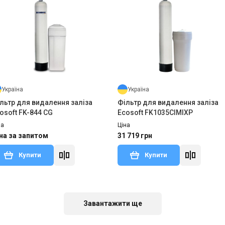
Україна
Україна
льтр для видалення заліза
Фільтр для видалення заліза
osoft FK-844 CG
Ecosoft FK1035CIMIXP
на
Ціна
на за запитом
31 719 грн
Купити
Купити
аявності
Залишити відгук
В наявності
Відгу
Завантажити ще