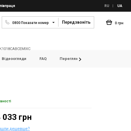
півпраця
RU
UA
Передзвоніть
0
8
0
0
Показати номер
0 грн
 FK1018CABCEMIXC
Відеоогляди
FAQ
Переглянуті товари
Відгуки
явності
 033 грн
йшли дешевше?