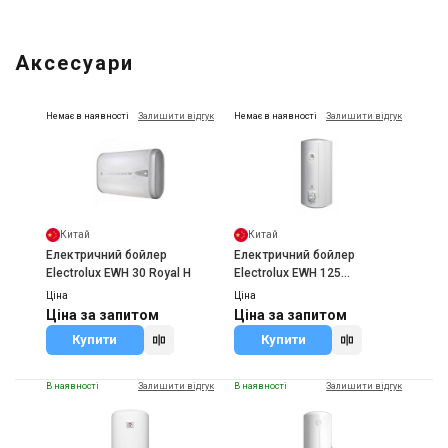
Аксесуари
Немає в наявності
Залишити відгук
Немає в наявності
Залишити відгук
Китай
Китай
Електричний бойлер
Електричний бойлер
Electrolux EWH 30 Royal H
Electrolux EWH 125
AXIOmatic
Ціна
Ціна
Ціна за запитом
Ціна за запитом
Купити
Купити
В наявності
Залишити відгук
В наявності
Залишити відгук