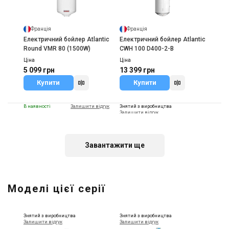
Франція
Франція
Електричний бойлер Atlantic
Електричний бойлер Atlantic
Round VMR 80 (1500W)
CWH 100 D400-2-B
Ціна
Ціна
5 099 грн
13 399 грн
Купити
Купити
В наявності
Залишити відгук
Знятий з виробництва
Залишити відгук
Завантажити ще
Україна
Україна
Механічний фільтр Ecosoft
Іонообмінна смола Dow
Моделі цієї серії
ВВ20
DOWEX SBR-P
Ціна
Ціна
2 437 грн
Ціна за запитом
Знятий з виробництва
Знятий з виробництва
Купити
Купити
Залишити відгук
Залишити відгук