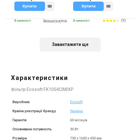
Купити
Купити
(1)
В наявності
Залишити відгук
В наявності
Завантажити ще
Україна
Україна
Фільтр для видалення
Фільтр для видалення
заліза Ecosoft FK1354CIMIXP
заліза Ecosoft FK1465CIMIXP
Характеристики
Ціна
Ціна
45 629 грн
52 141 грн
Фільтр Ecosoft FK1054CIMIXP
Купити
Купити
Виробник
Ecosoft
(1)
В наявності
В наявності
Залишити відгук
Країна реєстрації бренду
Україна
Гарантія
60 місяців
Споживана потужність
30 Вт
Розміри
730 х 1600 х 450 мм