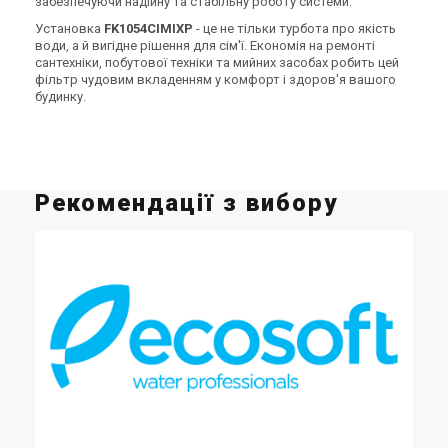
65 520 грн
81 423 грн
забезпечуючи надійну та стабільну роботу системи.
Купити
Купити
Установка
FK1054CIMIXP
- це не тільки турбота про якість
води, а й вигідне рішення для сім'ї. Економія на ремонті
сантехніки, побутової техніки та мийних засобах робить цей
В наявності
Залишити відгук
В наявності
Залишити відгук
фільтр чудовим вкладенням у комфорт і здоров'я вашого
будинку.
Україна
Україна
Рекомендації з вибору
Фільтр для видалення
Фільтр для видалення
заліза Ecosoft FK 1252 CE
заліза Ecosoft FK 1665 CE
MIX A
MIX A
Ціна
Ціна
62 419 грн
93 030 грн
Купити
Купити
В наявності
Залишити відгук
В наявності
Залишити відгук