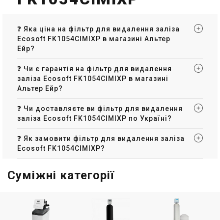
❓ Яка ціна на фільтр для видалення заліза
Ecosoft FK1054CIMIXP в магазині Альтер
Ейр?
Україна
Україна
Фільтр для видалення
Фільтр для видалення
❓ Чи є гарантія на фільтр для видалення
заліза Ecosoft
заліза Ecosoft
заліза Ecosoft FK1054CIMIXP в магазині
FK1252CEMIXA
FK1354CEMIXA
Ціна
Ціна
Альтер Ейр?
62 419 грн
69 019 грн
Купити
Купити
❓ Чи доставляєте ви фільтр для видалення
заліза Ecosoft FK1054CIMIXP по Україні?
В наявності
Залишити відгук
В наявності
Залишити відгук
❓ Як замовити фільтр для видалення заліза
Ecosoft FK1054CIMIXP?
Суміжні категорії
Україна
Україна
Фільтр для видалення
Фільтр для видалення
заліза Ecosoft
заліза Ecosoft
FK1465CEMIXA
FK1665CEMIXA
Ціна
Ціна