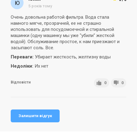
5 років тому
Україна
Україна
Фільтр для видалення
Фільтр для видалення
Очень довольна работой фильтра. Вода стала
заліза Ecosoft Titanium Gold
заліза Ecosoft Titanium Gold
намного мягче, прозрачней, ее не страшно
250
370
Ціна
Ціна
использовать для посудомоечной и стиральной
66 317 грн
72 076 грн
машинки (одну машинку мы уже "убили" жесткой
Купити
Купити
водой). Обслуживание простое, к нам приезжают и
засыпают соль. Все.
Переваги:
Убирает жесткость, желтизну воды
Недоліки:
Их нет
Відповісти
0
0
Залишити відгук