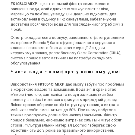
FK1054CIMIXP
- це автономний фільтр комплексного
очищення води, який одночасно знижує вміст заліза,
марганцю та пом'якшує воду. Він ідеально підходить для
встановлення в будинку з 1-2 санвузлами, забезпечуючи
достатній обсяг чистої води для повсякденних потреб сім'ї з
4 осіб.
Україна
Україна
Фільтр пом’якшення води
Фільтр пом’якшення води
Фільтр складається з корпусу, заповненого фільтрувальним
Ecosoft FK 1235 CAB CE
Ecosoft FK 1035 CAB CE
матеріалом Ecomix P, багатофункціонального керуючого
клапана і сольового бака для регенерації. Завдяки
Ціна
Ціна
керуючому клапану, розробленому Clack Corporation (США),
Ціна за запитом
Ціна за запитом
система працює автоматично і не потребує складного
Купити
Купити
обслуговування.
Чиста вода - комфорт у кожному домі
(1)
В наявності
В наявності
Залишити відгук
Використання
FK1054CIMIXP
дає змогу забути про проблеми
з жорсткою водою та домішками. Вода з-під крана стає
м'якою і чистою, сантехніка та посуд залишаються без
нальоту, а шкіра і волосся отримують природний догляд.
Якісне прання збереже колір і структуру тканин, а витрата
мийних засобів зменшиться до 50%. При цьому побутова
Україна
Україна
техніка прослужить довше без накипу і засмічень. Фільтр
Фільтр для видалення
Фільтр для видалення
працює безшумно, економно витрачає сіль і мінімізує обсяг
заліза Ecosoft FK 1252 CE
заліза Ecosoft FK 1465 CE
стоків. Фільтрувальний матеріал Ecomix P зберігає свою
MIX C
MIX C
Ціна
Ціна
ефективність до 3 років за правильного використання,