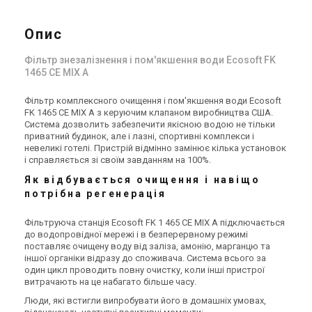
139 102 грн
278 647 грн
Купити
Купити
Опис
В наявності
Залишити відгук
Знятий з виробництва
Фільтр знезалізнення і пом'якшення води Ecosoft FK
Залишити відгук
1465 CE MIX A
Фільтр комплексного очищення і пом'якшення води Ecosoft
FK 1465 CE MIX A з керуючим клапаном виробництва США.
Система дозволить забезпечити якісною водою не тільки
приватний будинок, але і лазні, спортивні комплекси і
Україна
Україна
невеликі готелі. Пристрій відмінно замінює кілька установок
Фільтр для видалення
Фільтр пом’якшення води
і справляється зі своїм завданням на 100%.
заліза Ecosoft FK4272CE2
Ecosoft FK 1235 CAB CE
Як відбувається очищення і навіщо
Ціна
Ціна
потрібна регенерація
684 435 грн
Ціна за запитом
Купити
Купити
Фільтруюча станція Ecosoft FK 1 465 CE MIX A підключається
до водопровідної мережі і в безперервному режимі
(1)
поставляє очищену воду від заліза, амонію, марганцю та
Знятий з виробництва
В наявності
(1)
іншої органіки відразу до споживача. Система всього за
один цикл проводить повну очистку, коли інші пристрої
витрачають на це набагато більше часу.
Люди, які встигли випробувати його в домашніх умовах,