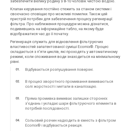
забезпечити велику родину з 8-10 чоловік чистою водою.
Клапан керування постійно стежить за станом системи і
своєчасно сповіщає про можливі помилки. Також цей
пристрій потрібен для забезпечення процесу регенерації
фільтра. Про наближення процедури можна дізнатися,
подивившись на інформаційне табло, на якому буде
відображатися час до її початку.
Україна
Україна
Фільтр для видалення
Фільтр для видалення
Регенерація служить для відновлення фільтруючих
заліза Ecosoft FK 1665 CE
заліза Ecosoft FK 1665 CE
властивостей запатентованої суміші Ecomix®. Процес
MIX A
MIX C
складається з п'яти циклів, які проходять у автоматичному
Ціна
Ціна
режимі, коли споживання води знаходиться на мінімальному
93 030 грн
97 682 грн
рівні.
Купити
Купити
Відбувається розпушування поверхні.
В наявності
Залишити відгук
В наявності
Залишити відгук
В процесі зворотного промивання вимиваються
солі жорсткості і метали в каналізацію.
Пряма промивка вимиває залишки сторонніх
з'єднань і укладає шари фільтруючого елемента в
потрібній послідовності.
Україна
Україна
Фільтр для видалення
Фільтр для видалення
Сольовий розчин надходить в ємність з фільтром
заліза Ecosoft FK CEMIXA
заліза Ecosoft
Ecomix® і відбувається реакція.
FK1054CEMIXA
Ціна
Ціна