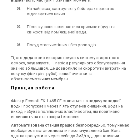
відзначають наступні позитивні моменти:
Україна
Україна
На чайниках, каструлях і у бойлерах перестає
Фільтр для видалення
Фільтр пом’якшення води
відкладатися накип.
заліза Ecosoft FK 1252 CE
Ecosoft FK 1035 CAB CE
MIX C
Ціна
Після купання залишається приємне відчуття
Ціна
65 520 грн
свіжості від пом'якшеної води.
Ціна за запитом
Купити
Купити
Посуд стає чистішим і без розводів.
В наявності
Залишити відгук
В наявності
Залишити відгук
Ті, хто додатково використовують систему зворотного
осмосу, зауважують – період регулярного обслуговування
значно збільшився. Це дозволило їм скоротити витрати на
покупку фільтрів грубої, тонкої очистки та
обратноосмотичних мембран.
Принцип роботи
Україна
Україна
Фільтр для видалення
Фільтр для видалення
Фільтр Ecosoft FK 1 465 CE ставиться на подачу холодної
заліза Ecosoft FK 1465 CE
заліза Ecosoft FK 1252 CE
води і пропускає її через п'ять ступенів очищення. Вода на
MIX C
MIX A
Ціна
Ціна
виході набуває поліпшених властивостей, які позитивно
81 423 грн
62 419 грн
впливають на стан шкіри і волосся.
Купити
Купити
Автоматизована станція працює безпосередньо, тому немає
необхідності встановлювати накопичувальний бак. Вона
здатна пропустити через себе до 3м3/год., дозволяючи
В наявності
Залишити відгук
В наявності
Залишити відгук