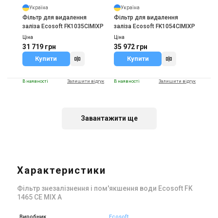
Україна
Україна
Фільтр для видалення
Фільтр для видалення
заліза Ecosoft FK1035CIMIXP
заліза Ecosoft FK1054CIMIXP
Ціна
Ціна
31 719 грн
35 972 грн
Купити
Купити
В наявності
Залишити відгук
В наявності
Залишити відгук
Завантажити ще
Україна
Україна
Фільтр для видалення
Фільтр для видалення
заліза Ecosoft FK1252CIMIXP
заліза Ecosoft FK1354CIMIXP
Характеристики
Ціна
Ціна
41 465 грн
45 629 грн
Фільтр знезалізнення і пом'якшення води Ecosoft FK
Купити
Купити
1465 CE MIX A
(1)
(1)
В наявності
В наявності
Виробник
Ecosoft