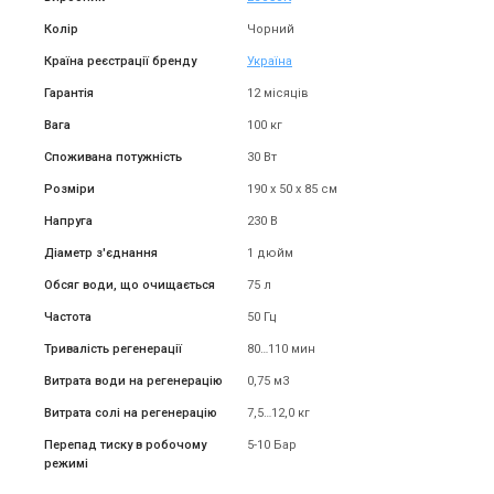
Колір
Чорний
Країна реєстрації бренду
Україна
Гарантія
12 місяців
Україна
Україна
Вага
100 кг
Фільтр для видалення
Фільтр для видалення
Споживана потужність
30 Вт
заліза Ecosoft FK1465CIMIXP
заліза Ecosoft FK1665CIMIXP
Ціна
Ціна
Розміри
190 х 50 х 85 см
52 141 грн
66 184 грн
Напруга
230 В
Купити
Купити
Діаметр з'єднання
1 дюйм
Обсяг води, що очищається
75 л
В наявності
Залишити відгук
В наявності
Залишити відгук
Частота
50 Гц
Тривалість регенерації
80…110 мин
Витрата води на регенерацію
0,75 м3
Витрата солі на регенерацію
7,5…12,0 кг
Україна
Україна
Фільтр для видалення
Фільтр для видалення
Перепад тиску в робочому
5-10 Бар
заліза Ecosoft FK2162CE125
заліза Ecosoft FK2472CE15
режимі
Ціна
Ціна