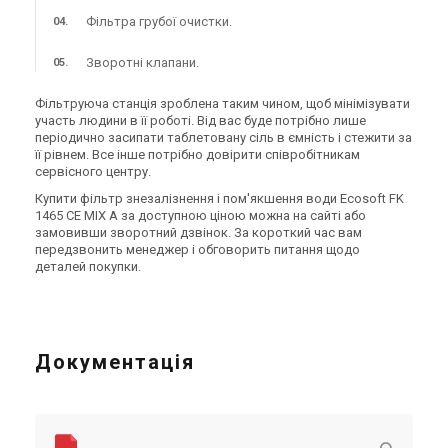
В наявності
Залишити відгук
В наявності
Залишити відгук
Фільтра грубої очистки.
Зворотні клапани.
Фільтруюча станція зроблена таким чином, щоб мінімізувати
участь людини в її роботі. Від вас буде потрібно лише
Україна
Україна
періодично засипати таблетовану сіль в ємність і стежити за
Фільтр для видалення
Фільтр для видалення
її рівнем. Все інше потрібно довірити співробітникам
заліза Ecosoft Titanium Gold
заліза Ecosoft Titanium Gold
сервісного центру.
250
370
Ціна
Ціна
Купити фільтр знезалізнення і пом'якшення води Ecosoft FK
66 317 грн
72 076 грн
1465 CE MIX A за доступною ціною можна на сайті або
Купити
Купити
замовивши зворотний дзвінок. За короткий час вам
передзвонить менеджер і обговорить питання щодо
деталей покупки.
Документація