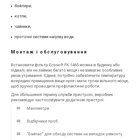
бойлери;
Україна
Україна
Фільтр для видалення
Фільтр для видалення
котли;
заліза Ecosoft
заліза Ecosoft
FK1465CEMIXA
чайники;
FK1665CEMIXA
Ціна
Ціна
77 525 грн
93 030 грн
проточні системи нагріву води.
Купити
Купити
Монтаж і обслуговування
В наявності
Залишити відгук
В наявності
Залишити відгук
Встановити фільтр Ecosoft FK 1465 можна в будинку або
підвалі, він не займає багато місця і не вимагає особливих
умов утримання. Єдине, потрібно забезпечити температуру
всередині приміщення вище нуля і мати трохи вільного місця,
щоб зручно проводити профілактичні роботи.
Україна
Україна
Для збільшення терміну служби пристрою, виробник
Фільтр для видалення
Фільтр для видалення
рекомендує застосовувати додаткові пристрої:
заліза Ecosoft
заліза Ecosoft Titanium Gold
Манометри.
FK1018CABCEMIXC
Ціна
Ціна
58 033 грн
66 317 грн
Відбірники проб.
Купити
Купити
"Байпас" для обходу системи на випадок ремонту.