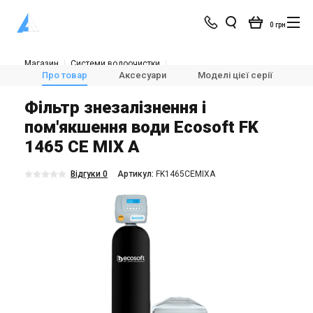
0 грн
Магазин
Системи водоочистки
Очищення води для дому
⛲Фільтри для видалення заліза
Про товар
Аксесуари
Моделі цієї серії
Х
Ecosoft FK 1465 CE MIX A
Фільтр знезалізнення і
пом'якшення води Ecosoft FK
1465 CE MIX A
Відгуки 0
Aртикул:
FK1465CEMIXA