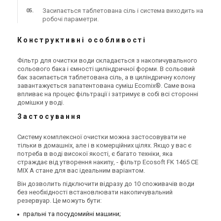
55 818 грн
55 818 грн
Засипається таблетована сіль і система виходить на
робочі параметри.
Купити
Купити
Конструктивні особливості
В наявності
Залишити відгук
В наявності
Залишити відгук
Фільтр для очистки води складається з накопичувального
сольового бака і ємності циліндричної форми. В сольовий
бак засипається таблетована сіль, а в циліндричну колону
завантажується запатентована суміш Ecomix®. Саме вона
впливає на процес фільтрації і затримує в собі всі сторонні
домішки у воді.
Україна
Україна
Фільтр для видалення
Фільтр для видалення
Застосування
заліза Ecosoft
заліза Ecosoft
FK1252CEMIXA
FK1354CEMIXA
Ціна
Ціна
Систему комплексної очистки можна застосовувати не
62 419 грн
69 019 грн
тільки в домашніх, але і в комерційних цілях. Якщо у вас є
Купити
Купити
потреба в воді високої якості, є багато техніки, яка
страждає від утворення накипу, - фільтр Ecosoft FK 1465 CE
MIX A стане для вас ідеальним варіантом.
В наявності
Залишити відгук
В наявності
Залишити відгук
Він дозволить підключити відразу до 10 споживачів води
без необхідності встановлювати накопичувальний
резервуар. Це можуть бути:
пральні та посудомийні машини;