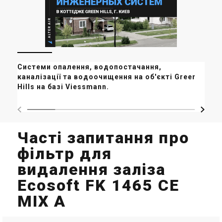
Системи опалення, водопостачання,
Ре
каналізації та водоочищення на об'єкті Green
у 
Hills на базі Viessmann.
мі
Часті запитання про
фільтр для
видалення заліза
Ecosoft FK 1465 CE
MIX A