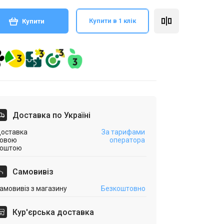
Купити в 1 клік
Купити
Доставка по Україні
оставка
За тарифами
овою
оператора
оштою
Самовивіз
амовивіз з магазину
Безкоштовно
Кур'єрська доставка