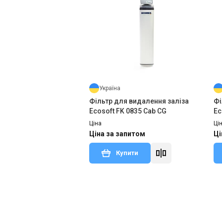
Україна
Фільтр для видалення заліза
Фі
Ecosoft FK 0835 Сab CG
Ec
Ціна
Ці
Ціна за запитом
Ці
Купити
В наявності
Залишити відгук
В н