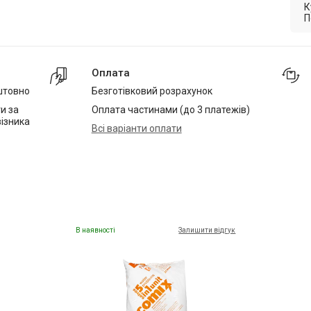
К
П
Оплата
штовно
Безготівковий розрахунок
и за
Оплата частинами (до 3 платежів)
ізника
Всі варіанти оплати
В наявності
Залишити відгук