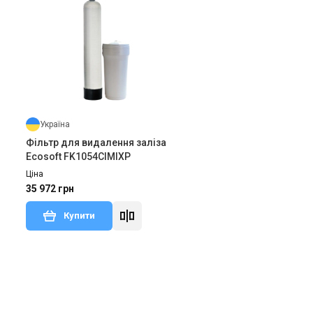
Україна
Фільтр для видалення заліза
Ecosoft FK1054CIMIXP
Ціна
35 972 грн
Купити
В наявності
ки 1
Відгуки 1