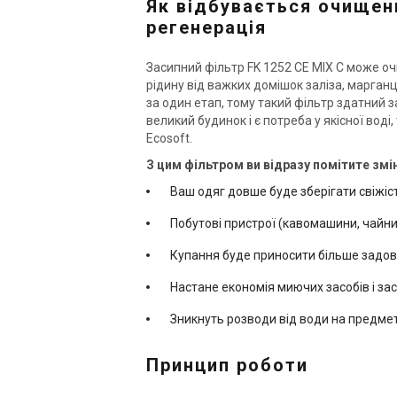
Як відбувається очищенн
регенерація
Україна
Засипний фільтр FK 1252 CE MIX C може оч
Фільтр пом’якшення води
Фі
рідину від важких домішок заліза, марганц
Ecosoft FK 1035 CAB CE
Ec
за один етап, тому такий фільтр здатний з
Ціна
Ці
великий будинок і є потреба у якісної вод
Ціна за запитом
81
Ecosoft.
З цим фільтром ви відразу помітите змі
Купити
Ваш одяг довше буде зберігати свіжість
В наявності
Залишити відгук
В н
Побутові пристрої (кавомашини, чайни
Купання буде приносити більше задов
Настане економія миючих засобів і зас
Зникнуть розводи від води на предме
Принцип роботи