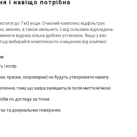
я і навіщо потрібна
Україна
Україна
истити до 7 м3 води. Очисний комплекс відфільтрує
льтр для видалення заліза
Фільтр для видалення заліза
ю, амонію, а також звільнить її від сольових відкладень
osoft FK 1465 CE MIX C
Ecosoft FK 1252 CE MIX A
амінити відразу кілька дрібних установок. Якщо у вас
на
Ціна
і, тоді вибирайте комплекси по очищенню від компанії
 423 грн
62 419 грн
ни:
Купити
Купити
 і колір.
аявності
Залишити відгук
В наявності
Залишити ві
ки, праски, скороварки) не будуть утворювати накипу.
олення, тому що шкіра залишиться після миття м'якою.
обів по догляду за тілом.
тах та дзеркальних поверхнях.