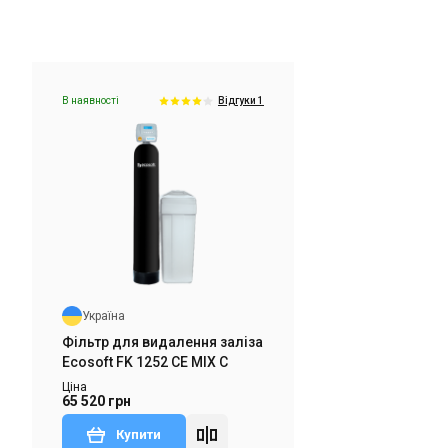
В наявності
Відгуки 1
Україна
Фільтр для видалення заліза
Ecosoft FK1665CIMIXP
Ціна
66 184 грн
Купити
Україна
дгук
Знятий з виробництва
Залишити відгук
Фільтр для видалення заліза
Ecosoft FK 1252 CE MIX C
Ціна
65 520 грн
Купити