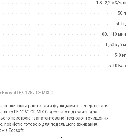
1,8...2,2 м3/час
50 л
50 Гц
Україна
Україна
80...110 мин
льтр для видалення заліза
Фільтр для видалення заліза
0,50 куб.м
osoft FK2472CE15
Ecosoft FK4272CE2
на
Ціна
5-8 кг
8 647 грн
684 435 грн
5-10 Бар
Купити
Купити
аявності
Залишити відгук
В наявності
Залишити ві
 Ecosoft FK 1252 CE MIX C
тановки фільтрації води з функціями регенерації для
Фільтр FK 1252 CE MIX C ідеально підходить для
ього пристрою і запатентованої технології очищення
ю, повністю готовою для подальшого вживання.
м з Ecosoft.