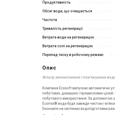
Продуктивність
Обсяг води, що очищається
Частота
Україна
Тривалість регенерації
Фільтр для видалення заліза
Фі
Витрата води на регенерацію
Ecosoft FK2162CE125
Ec
Ціна
Ці
Витрата солі на регенерацію
139 102 грн
27
Перепад тиску в робочому режимі
Купити
Опис
В н
Знятий з виробництва
Відгуки 1
Фільтр знезалізнення і пом'якшення води
Компанія Ecosoft випускає автоматичні ус
побутових, домашніх і промислових цілей. 
побутового використання. За допомогою ц
Ecomix® вода буде завжди чистою і м'яко
Економте на системах водопідготовки разо