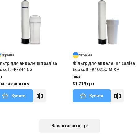
Україна
Україна
льтр для видалення заліза
Фільтр для видалення заліза
osoft FK-844 CG
Ecosoft FK1035CIMIXP
на
Ціна
на за запитом
31 719 грн
Купити
Купити
аявності
Залишити відгук
В наявності
Відгу
Завантажити ще