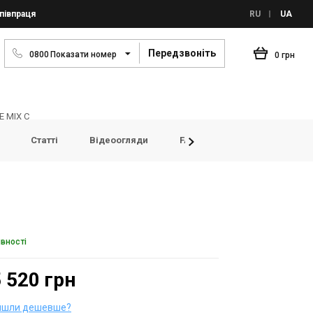
півпраця
RU
UA
Передзвоніть
0
8
0
0
Показати номер
0 грн
E MIX C
Статті
Відеоогляди
FAQ
Переглянуті товар
явності
 520 грн
йшли дешевше?