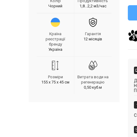
Колір
Продуктивність
Чорний
1,8...2,2 м3/час
Країна
Гарантія
реєстрації
12 місяців
бренду
Україна
Розміри
Витрата води на
Д
155 х 75 х 45 см
регенерацію
Н
0,50 куб.м
П
С