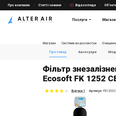
Про компанію
Статті і новини
Відеоогляди
Об’єкт
Послуги
Магази
Магазин
Системи водоочистки
Очищенн
Про товар
Аксесуари
Моде
Фільтр знезалізне
Ecosoft FK 1252 C
Відгуки 1
Aртикул:
FK1252C