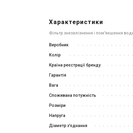
Характеристики
Фільтр знезалізнення і пом'якшення води
Україна
Виробник
Фільтр для видалення заліза
Фі
Колір
Ecosoft FK1252CIMIXP
Ec
Ціна
Ці
Країна реєстрації бренду
41 465 грн
45
Гарантія
Купити
Вага
Споживана потужність
В наявності
Залишити відгук
В н
Розміри
Напруга
Діаметр з'єднання