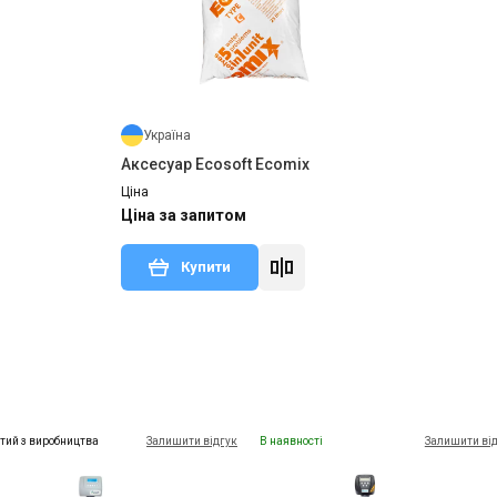
Україна
Аксесуар Ecosoft Ecomix
Ціна
Ціна за запитом
Купити
тий з виробництва
Залишити відгук
В наявності
Залишити ві