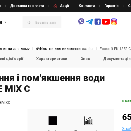
и
Доставка та оплата
Акції
Контакти
Гарантія
С
н
я води для дому
⛲Фільтри для видалення заліза
Ecosoft FK 1252 C
лі цієї серії
Характеристики
Опис
Документація
ння і пом'якшення води
E MIX C
В на
EMIXC
65
Зна