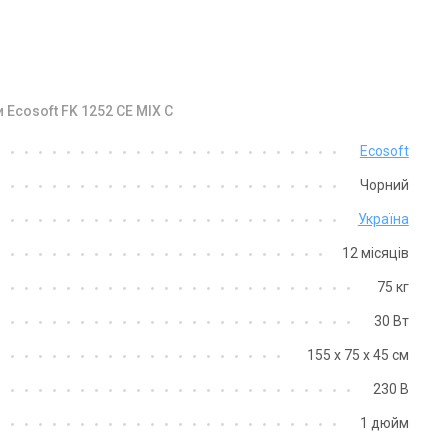
 Ecosoft FK 1252 CE MIX C
Україна
Україна
Ecosoft
льтр для видалення заліза
Фільтр для видалення заліза
Чорний
osoft FK1354CIMIXP
Ecosoft FK1465CIMIXP
на
Ціна
Україна
 629 грн
52 141 грн
12 місяців
Купити
Купити
75 кг
30 Вт
аявності
Залишити відгук
В наявності
Залишити ві
155 х 75 х 45 см
230 В
1 дюйм