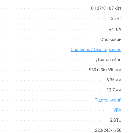
0,107/0,107 кВт
аявності
Залишити відгук
В наявності
Залишити ві
35 м²
R410A
Стельовий
Опалення / Охолодження
Дистанційне
960x235x690 мм
Японія
Японія
6.35 мм
утрішній блок кондиціонера
Внутрішній блок кондиціонера
ikin FXFQ63B
Daikin FXFQ80B
12.7 мм
на
Ціна
Підстельовий
80 008 грн
92 502 грн
 274 грн
75 607 грн
VRV
Купити
Купити
12 BTU
220-240/1/50
В наявності
Залишити відгук