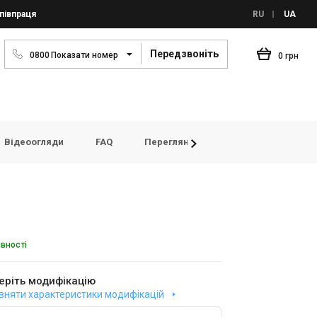
півпраця
RU
UA
Передзвоніть
0
8
0
0
Показати номер
0 грн
Відеоогляди
FAQ
Переглянуті товари
Відгуки
явності
еріть модифікацію
вняти характеристики модифікацій