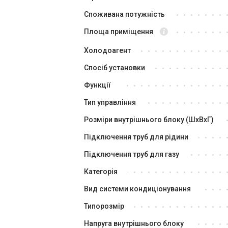
Споживана потужність
В наявності
Залишити відгук
В н
Площа приміщення
Холодоагент
Спосіб установки
Функції
Тип управління
Розміри внутрішнього блоку (ШxВxГ)
Японія
Підключення труб для рідини
Внутрішній блок кондиціонера
Вн
Daikin FXFQ50B
Da
Підключення труб для газу
Ціна
Ці
Категорія
79 569 грн
65 085 грн
65
Вид системи кондиціонування
Купити
Типорозмір
Напруга внутрішнього блоку