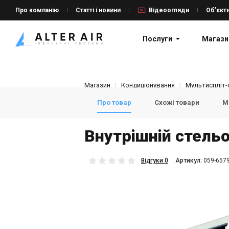
Про компанію
Статті і новини
Відеоогляди
Об’єкт
Послуги
Магази
Магазин
Кондиціонування
Мультиспліт-
Про товар
Схожі товари
Мо
Внутрішній стельо
Відгуки 0
Aртикул:
059-657