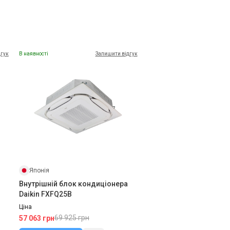
дгук
В наявності
Залишити відгук
Японія
Внутрішній блок кондиціонера
Daikin FXFQ25B
Ціна
69 925 грн
57 063 грн