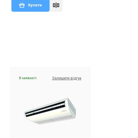
Купити
дгук
В наявності
Залишити відгук
Залишити відгук
В наявності
Японія
Внутрішній блок кондиціонера
Daikin FXFQ40B
Ціна
78 254 грн
63 930 грн
Купити