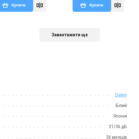
Купити
Купити
аявності
Залишити відгук
В наявності
Залишити ві
Завантажити ще
Японія
Японія
Daikin
утрішній блок кондиціонера
Внутрішній блок кондиціонера
ikin FXHQ63A
Daikin FXHQ100A
Білий
на
Ціна
Японія
138 534 грн
159 577 грн
3 162 грн
130 370 грн
31/36 дБ
Купити
Купити
36 місяців