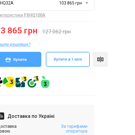
XHQ32A
актеристики
FXHQ100A
3 865 грн
127 062 грн
йшли дешевше?
Купити в 1 клік
Купити
Доставка по Україні
оставка
За тарифами
овою
оператора