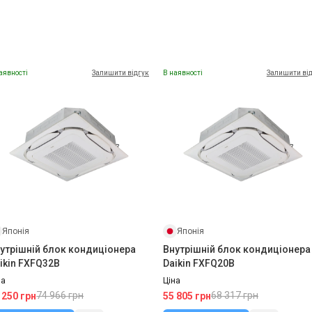
аявності
Залишити відгук
В наявності
Залишити ві
Японія
Японія
утрішній блок кондиціонера
Внутрішній блок кондиціонера
ikin FXFQ32B
Daikin FXFQ20B
на
Ціна
74 966 грн
68 317 грн
 250 грн
55 805 грн