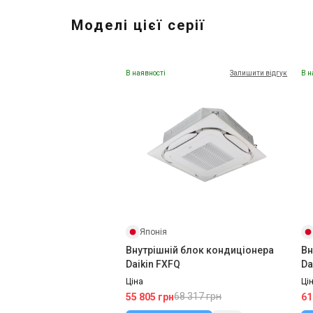
Моделі цієї серії
В наявності
Залишити відгук
В н
Японія
Внутрішній блок кондиціонера
Вн
Daikin FXFQ
Da
Ціна
Ці
68 317 грн
55 805 грн
61