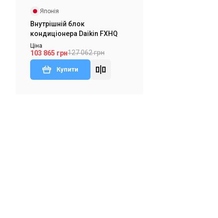
Японія
дгук
В наявності
Залишити відгук
Внутрішній блок
кондиціонера Daikin FXHQ
Ціна
127 062 грн
103 865 грн
Купити
Японія
Внутрішній блок кондиціонера
Daikin FXFQ100B
Ціна
93 379 грн
76 310 грн
Купити