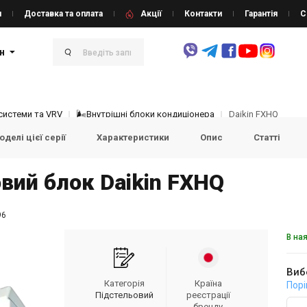
и
Доставка та оплата
Акції
Контакти
Гарантія
С
н
системи та VRV
🌬Внутрішні блоки кондиціонера
Daikin FXHQ
делі цієї серії
Характеристики
Опис
Статті
вий блок Daikin FXHQ
96
В на
Виб
Категорія
Країна
Порі
Підстельовий
реєстрації
бренду