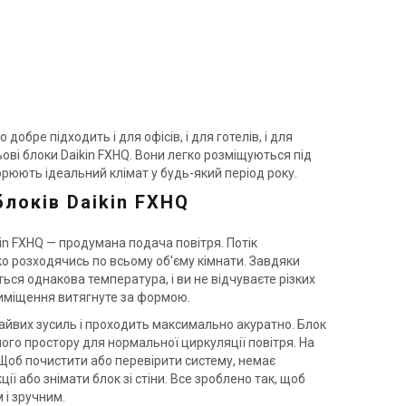
обре підходить і для офісів, і для готелів, і для
ові блоки Daikin FXHQ. Вони легко розміщуються під
орюють ідеальний клімат у будь-який період року.
локів Daikin FXHQ
Японія
Внутрішній блок кондиціонера
Daikin FXFQ125B
kin FXHQ — продумана подача повітря. Потік
о розходячись по всьому об'єму кімнати. Завдяки
Ціна
ться однакова температура, і ви не відчуваєте різких
95 352 грн
77 898 грн
приміщення витягнуте за формою.
Купити
зайвих зусиль і проходить максимально акуратно. Блок
ного простору для нормальної циркуляції повітря. На
Щоб почистити або перевірити систему, немає
ії або знімати блок зі стіни. Все зроблено так, щоб
 і зручним.