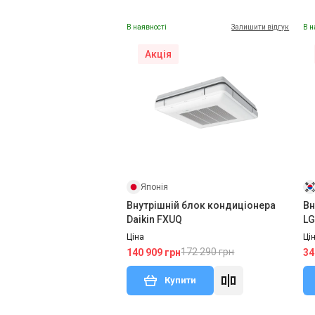
В наявності
Залишити відгук
В н
Акція
Японія
Внутрішній блок кондиціонера
Вн
Daikin FXUQ
LG
Ціна
Ці
172 290 грн
140 909 грн
34
Купити