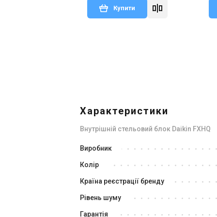
Купити
В наявності
Залишити відгук
В н
Характеристики
Внутрішній стельовий блок Daikin FXHQ
Японія
Виробник
Внутрішній блок кондиціонера
Вн
Колір
Daikin FXHQ32A
Da
Ціна
Ці
Країна реєстрації бренду
127 062 грн
103 865 грн
11
Рівень шуму
Купити
Гарантія