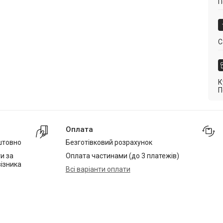
П
С
К
П
Оплата
штовно
Безготівковий розрахунок
и за
Оплата частинами (до 3 платежів)
ізника
Всі варіанти оплати