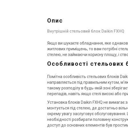
Опис
Внутрішній стельовий блок Daikin FXHQ
Якщо ви шукаєте обладнання, яке однаково д
житлових приміщень, то вам потрібні стель
стелею, не займаючи корисну площу, і ств
Особливості стельових б
Помітна особливість стельових блоків Dai
направляється під правильним кутом, м'як
такому розподілу в будь-якій зоні зберігає
перепадів, навіть якщо стелі високі або 
Установка блоків Daikin FXHQ не вимагає 
монтується під стелею, де достатньо віль
окрему увагу заслуговує обслуговування. 
необхідності розбирати половину конструкц
доступ до основних елементів був простим