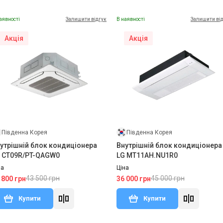
аявності
Залишити відгук
В наявності
Залишити ві
Акція
Акція
Південна Корея
Південна Корея
утрішній блок кондиціонера
Внутрішній блок кондиціонера
 CT09R/PT-QAGW0
LG MT11AH.NU1R0
на
Ціна
43 500 грн
45 000 грн
 800 грн
36 000 грн
Купити
Купити