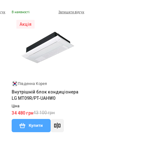
дгук
В наявності
Залишити відгук
Акція
Південна Корея
Внутрішній блок кондиціонера
LG MT09R/PT-UAHW0
Ціна
43 100 грн
34 480 грн
Купити