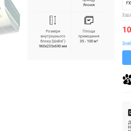
F
Японія
Хар
10
Розміри
Площа
внутрішнього
приміщення
блоку (ШxВxГ)
35 - 100 м²
Зна
960x235x690 мм
Д
Н