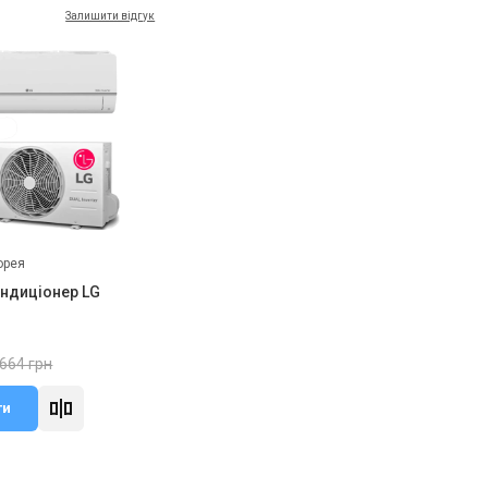
Залишити відгук
орея
ондиціонер LG
 664 грн
ти