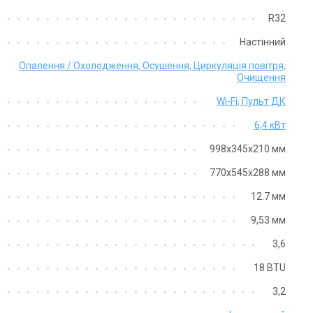
R32
Настінний
Опалення / Охолодження, Осушення, Циркуляція повітря,
Очищення
Wi-Fi, Пульт ДК
6,4 кВт
998х345х210 мм
770х545х288 мм
12.7 мм
9,53 мм
3,6
18 BTU
3,2