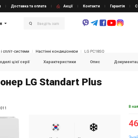
и
Доставка та оплата
Акції
Контакти
Гарантія
С
н
і спліт-системи
Настінні кондиціонери
LG PC18SQ
делі цієї серії
Характеристики
Опис
Документа
онер LG Standart Plus
В на
011
46
Зна