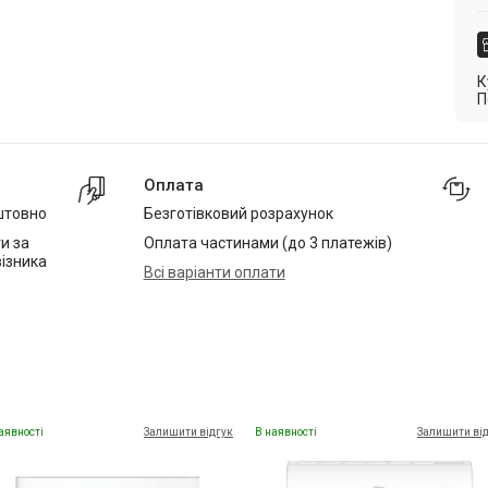
К
П
Оплата
штовно
Безготівковий розрахунок
и за
Оплата частинами (до 3 платежів)
ізника
Всі варіанти оплати
аявності
Залишити відгук
В наявності
Залишити ві