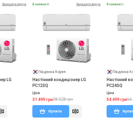
Залишити відгук
В наявності
Залишити відгук
В наявності
Південна Корея
Південна К
нер LG
Настінний кондиціонер LG
Настінний к
PC12SQ
PC24SQ
Ціна
Ціна
38 528 грн
66
31 499 грн
54 499 грн
Купити
Купи