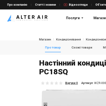
Про компанію
Статті і новини
Відеоогляди
Об’єкт
Послуги
Магази
Магазин
Кондиціонування
Кондиціонери 
Про товар
Схожі товари
Мо
Настінний кондиці
PC18SQ
Відгуки 0
Aртикул:
WZR-000