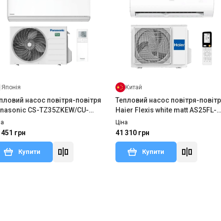
Японія
Китай
пловий насос повітря-повітря
Тепловий насос повітря-повіт
nasonic CS-TZ35ZKEW/CU-
Haier Flexis white matt AS25FL-
Z35ZKE
W/1U25MEHFRA-1
на
Ціна
 451 грн
41 310 грн
Купити
Купити