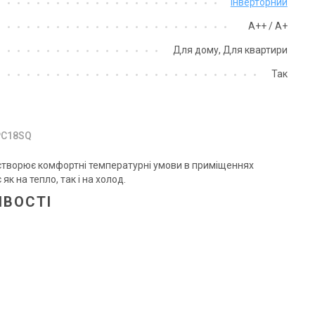
Інверторний
А++ / А+
Для дому, Для квартири
Так
 PC18SQ
створює комфортні температурні умови в приміщеннях
к на тепло, так і на холод.
ИВОСТІ