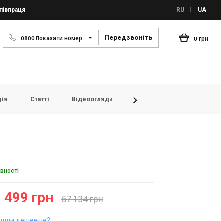
півпраця
RU
UA
Передзвоніть
0
8
0
0
Показати номер
0 грн
ція
Статті
Відеоогляди
FAQ
Переглянуті то
явності
 499 грн
57 134 грн
йшли дешевше?