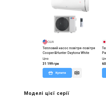
США
Тепловий насос повітря-повітря
Те
Cooper&Hunter Daytona White
Pa
T
Ціна
Ці
31 199 грн
60
Купити
Моделі цієї серії