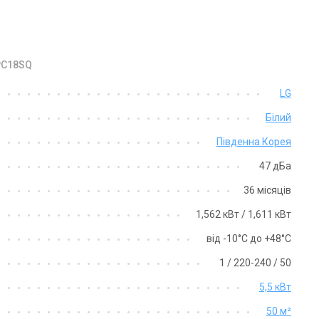
 PC18SQ
LG
Білий
Південна Корея
47 дБа
36 місяців
1,562 кВт / 1,611 кВт
від -10°С до +48°С
1 / 220-240 / 50
5,5 кВт
50 м²