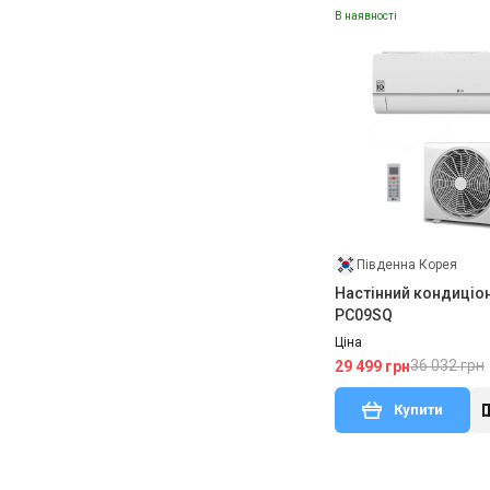
В наявності
Південна Корея
Настінний кондиціо
PC09SQ
Ціна
36 032 грн
29 499 грн
Купити