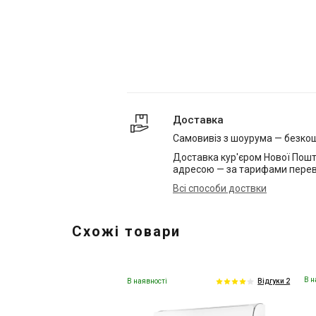
Доставка
Самовивіз з шоурума — безко
Доставка кур'єром Нової Пошт
адресою — за тарифами перев
Всі способи доствки
Схожі товари
В н
В наявності
Відгуки 2