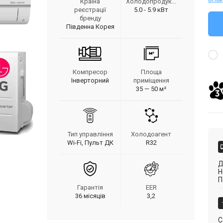
Країна
Холодопродуктивність
реєстрації
5.0 - 5.9 кВт
бренду
Південна Корея
Компресор
Площа
Інверторний
приміщення
35 — 50 м²
Тип управління
Холодоагент
Wi-Fi, Пульт ДК
R32
Д
Н
П
Гарантія
EER
36 місяців
3,2
С