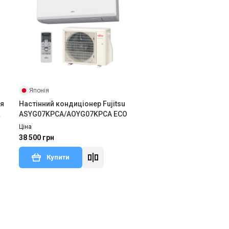
Японія
ря
Настінний кондиціонер Fujitsu
ASYG07KPCA/AOYG07KPCA ECO
Ціна
38 500 грн
Купити