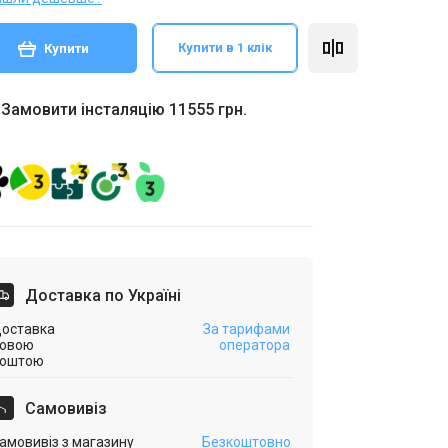
Купити в 1 клік
Купити
Замовити інсталяцію 11555 грн.
Доставка по Україні
оставка
За тарифами
овою
оператора
оштою
Самовивіз
амовивіз з магазину
Безкоштовно