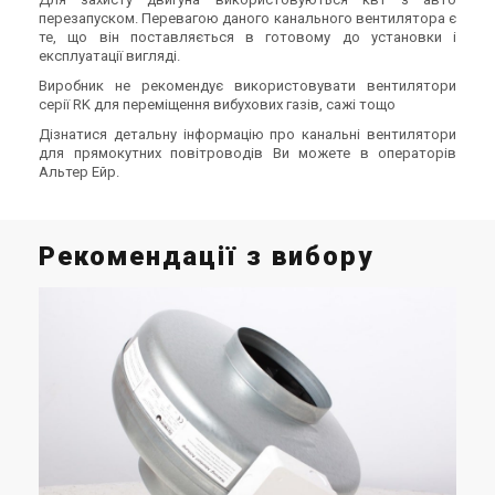
перезапуском. Перевагою даного канального вентилятора є
те, що він поставляється в готовому до установки і
експлуатації вигляді.
Виробник не рекомендує використовувати вентилятори
серії RK для переміщення вибухових газів, сажі тощо
Дізнатися детальну інформацію про канальні вентилятори
для прямокутних повітроводів Ви можете в операторів
Альтер Ейр.
Рекомендації з вибору
Як
пр
п
У с
при
вен