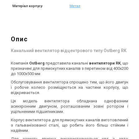
Матеріал корпусу
Метал
Швеція
Швеція
Канальний вентилятор
Канальний вентилятор
Ostberg RK 800x500 E3, ErP
Ostberg RK 1000x500 G3, ErP
Опис
Ціна
Ціна
105 597 грн
150 852 грн
Ціна за запитом
Канальний вентилятор відцентрового типу Ostberg RK
Купити
Купити
Компанія
Ostberg
представила канальні
вентилятори RK
, що
Знятий з виробництва
призначені для прямокутних каналів з перетином від 400х200
Залишити відгук
до 1000х500 мм
Акція
Обслуговування вентилятора спрощено тим, що його двигун
і робоче колесо розміщуються на частини корпусу, що
відкривається.
Ця модель вентилятора обладнана однофазним
Швеція
асинхронним двигуном, розташованим зовні ротором і
Канальний вентилятор
ущільненими підшипниками.
Ostberg RK 1000x500 H3, ErP
Корпус вентилятора для прямокутних каналів виготовлений
Ціна
з гальванізованої сталі, що робить його більш стійким і
Ціна за запитом
надійним.
Купити
Для захисту двигуна використовуються квт з авто