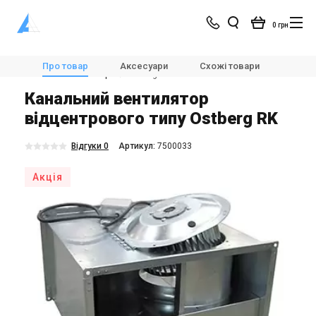
0 грн
Магазин
Вентиляція
Вентилятори
Про товар
Аксесуари
Схожі товари
Модел
Канальні вентилятори
Ostberg RK
Канальний вентилятор
відцентрового типу Ostberg RK
Відгуки 0
Aртикул:
7500033
Акція