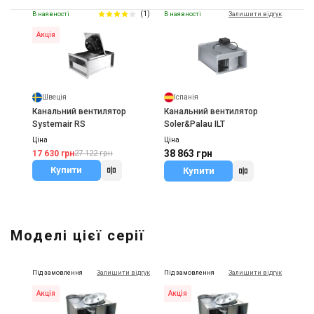
(1)
В наявності
В наявності
Залишити відгук
Акція
Швеція
Іспанія
Канальний вентилятор
Канальний вентилятор
Systemair RS
Soler&Palau ILT
Ціна
Ціна
38 863 грн
17 630 грн
27 122 грн
Купити
Купити
Моделі цієї серії
Під замовлення
Залишити відгук
Під замовлення
Залишити відгук
Акція
Акція