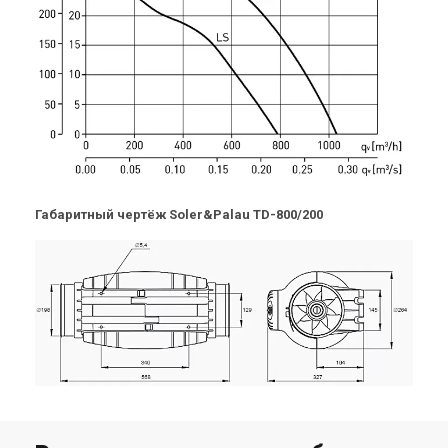
Испания
Испания
Канальный вентилятор
Канальный вентилятор
Soler&Palau TD-500/160 3V
Soler&Palau TD-800/200 3V
Цена
Цена
16 730 грн
20 423 грн
Купить
Купить
(3)
(2)
В наличии
В наличии
Габаритный чертёж Soler&Palau TD-800/200
Испания
Испания
Канальный вентилятор
Канальный вентилятор
Soler&Palau TD-1000/250 3V
Soler&Palau TD-1300/250 3V
Цена
Цена
32 722 грн
34 172 грн
Купить
Купить