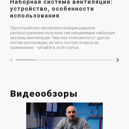
Наборная система вентиляции:
Цена
Цена
устройство, особенности
19 423 грн
26 355 грн
использования
Купить
Купить
При устройстве систем вентиляции широкое
распространение получили так называемые наборные
системы вентиляции. Чем они отличаются от других
систем вентиляции, из чего состоят и какое их
применение - читайте в этой статье.
Видеообзоры