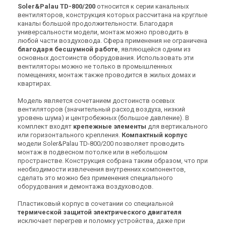
(1)
(2)
Под заказ
Под заказ
Soler&Palau TD-800/200
относится к серии канальных
вентиляторов, конструкция которых рассчитана на круглые
каналы большой продолжительности. Благодаря
универсальности модели, монтаж можно проводить в
любой части воздуховода. Сфера применения не ограничена
благодаря бесшумной работе
, являющейся одним из
основных достоинств оборудования. Использовать эти
Испания
Испания
вентиляторы можно не только в промышленных
Канальный вентилятор
Канальный вентилятор
помещениях, монтаж также проводится в жилых домах и
Soler&Palau TD-500/160
Soler&Palau TD-500/150
квартирах.
Цена
Цена
Модель является сочетанием достоинств осевых
Цена по запросу
Цена по запросу
вентиляторов (значительный расход воздуха, низкий
Купить
Купить
уровень шума) и центробежных (большое давление). В
комплект входят
крепежные элементы
для вертикального
или горизонтального крепления.
Компактный корпус
(2)
В наличии
В наличии
Оставить отзыв
модели Soler&Palau TD-800/200 позволяет проводить
монтаж в подвесном потолке или в небольшом
пространстве. Конструкция собрана таким образом, что при
необходимости извлечения внутренних компонентов,
сделать это можно без применения специального
оборудования и демонтажа воздуховодов.
Испания
Испания
Пластиковый корпус в сочетании со специальной
Канальный вентилятор
Канальный вентилятор
термической защитой электрического двигателя
Soler&Palau TD-350/125
Soler&Palau TD-250/100
исключает перегрев и поломку устройства, даже при