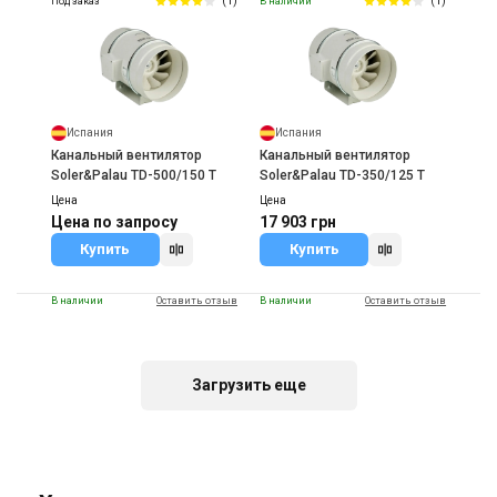
(1)
(1)
Под заказ
В наличии
Испания
Испания
Канальный вентилятор
Канальный вентилятор
Soler&Palau TD-500/150 T
Soler&Palau TD-350/125 T
Цена
Цена
Цена по запросу
17 903 грн
Купить
Купить
В наличии
Оставить отзыв
В наличии
Оставить отзыв
Загрузить еще
Испания
Испания
Канальный вентилятор
Канальный вентилятор
Soler&Palau TD-250/100 T
Soler&Palau TD-4000/355
TRIF