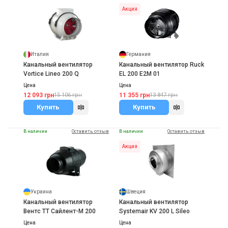
Акция
Италия
Германия
Канальный вентилятор
Канальный вентилятор Ruck
Vortice Lineo 200 Q
EL 200 E2M 01
Цена
Цена
12 093 грн
11 355 грн
15 106 грн
13 847 грн
Купить
Купить
В наличии
Оставить отзыв
В наличии
Оставить отзыв
Акция
Украина
Швеция
Канальный вентилятор
Канальный вентилятор
Вентс ТТ Сайлент-М 200
Systemair KV 200 L Sileo
Цена
Цена