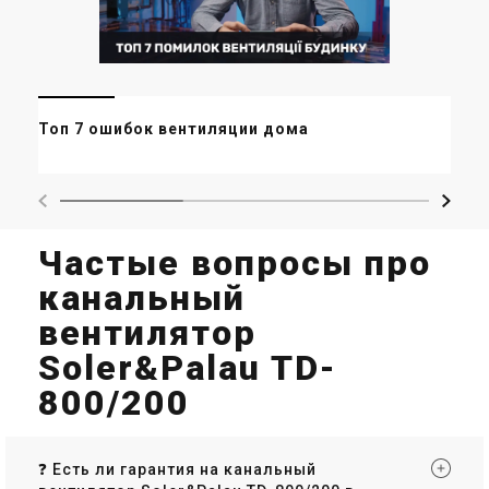
Ве
Топ 7 ошибок вентиляции дома
пр
Частые вопросы про
канальный
вентилятор
Soler&Palau TD-
800/200
❓ Есть ли гарантия на канальный