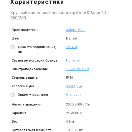
Характеристики
Цена
Цена
14 120 грн
129 207 грн
Круглый канальный вентилятор Soler&Palau TD-
Купить
Купить
800/200
(1)
В наличии
Оставить отзыв
В наличии
Производитель
Soler&Palau
Цвет
Белый
Диаметр подключения,
200 мм
мм
Страна регистрации бренда
Испания
Испания
Испания
Канальный вентилятор
Канальный вентилятор
Электроподключение
1~ 220 V/50 Hz
Soler&Palau TD-6000/400
Soler&Palau TD-4000/355
Степень защиты
IP44
Цена
Цена
96 317 грн
74 145 грн
Уровень шума
33/39 дБа
Купить
Купить
Опции управления
Стандарт
Частота вращения
2000/2500 об/м
(1)
Под заказ
Оставить отзыв
Под заказ
Гарантия
24 месяца
Вес
4,9 кг
Потребляемая мощность
100/120 Вт