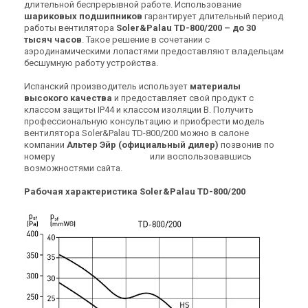
длительной беспрерывной работе. Использование
Цена
Цена
шариковых подшипников
гарантирует длительный период
14 911 грн
11 712 грн
работы вентилятора
Soler&Palau TD-800/200 – до 30
Купить
Купить
тысяч часов
. Такое решение в сочетании с
аэродинамическими лопастями предоставляют владельцам
бесшумную работу устройства.
(2)
(3)
В наличии
В наличии
Испанский производитель использует
материалы
высокого качества
и предоставляет свой продукт с
классом защиты IP44 и классом изоляции B. Получить
профессиональную консультацию и приобрести модель
вентилятора Soler&Palau TD-800/200 можно в салоне
компании
Альтер Эйр (официальный дилер)
позвонив по
Испания
Испания
номеру
0
8
0
0
Показати номер
или воспользовавшись
Канальный вентилятор
Канальный вентилятор
возможностями сайта.
Soler&Palau TD-800/200 N 3V
Soler&Palau TD-500/150 3V
Рабочая характеристика Soler&Palau TD-800/200
Цена
Цена
19 641 грн
16 730 грн
Купить
Купить
(2)
(3)
В наличии
В наличии