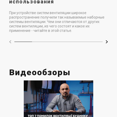
использования
Цена
Цена
35 497 грн
19 423 грн
При устройстве систем вентиляции широкое
Купить
Купить
распространение получили так называемые наборные
системы вентиляции. Чем они отличаются от других
систем вентиляции, из чего состоят и какое их
(3)
(2)
В наличии
В наличии
применение - читайте в этой статье.
Испания
Испания
Канальный вентилятор
Канальный вентилятор
Soler&Palau TD-500/160 T 3V
Soler&Palau TD-800/200 T 3V
Видеообзоры
Цена
Цена
19 423 грн
26 355 грн
Купить
Купить