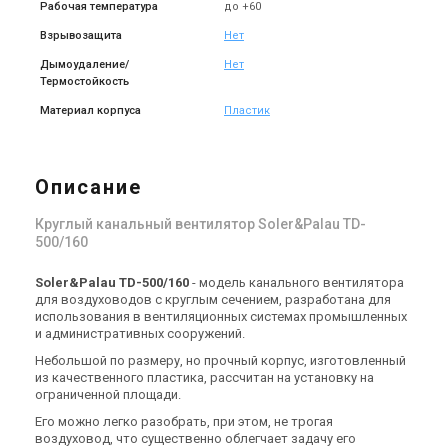
Рабочая температура
до +60
(1)
Под заказ
Оставить отзыв
Под заказ
Взрывозащита
Нет
Дымоудаление/
Нет
Термостойкость
Материал корпуса
Пластик
Испания
Испания
Канальный вентилятор
Канальный вентилятор
Soler&Palau TD-1000/250
Soler&Palau TD-800/200
Описание
Цена
Цена
Цена по запросу
Цена по запросу
Круглый канальный вентилятор Soler&Palau TD-
Купить
Купить
500/160
(2)
Под заказ
Оставить отзыв
Под заказ
Soler&Palau TD-500/160
- модель канального вентилятора
для воздуховодов с круглым сечением, разработана для
использования в вентиляционных системах промышленных
и административных сооружений.
Небольшой по размеру, но прочный корпус, изготовленный
из качественного пластика, рассчитан на установку на
ограниченной площади.
Испания
Испания
Канальный вентилятор
Канальный вентилятор
Его можно легко разобрать, при этом, не трогая
Soler&Palau TD-800/200 N
Soler&Palau TD-500/150
воздуховод, что существенно облегчает задачу его