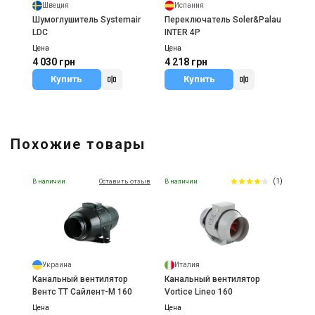
Швеция
Испания
Шумоглушитель Systemair
Переключатель Soler&Palau
LDC
INTER 4P
Цена
Цена
4 030 грн
4 218 грн
Купить
Купить
Похожие товары
(1)
В наличии
Оставить отзыв
В наличии
Украина
Италия
Канальный вентилятор
Канальный вентилятор
Вентс ТТ Сайлент-М 160
Vortice Lineo 160
Цена
Цена