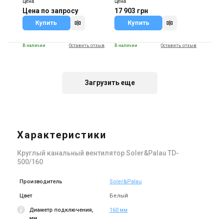
Цена
Цена
Цена по запросу
17 903 грн
Купить
Купить
В наличии
Оставить отзыв
В наличии
Оставить отзыв
Загрузить еще
Испания
Испания
Канальный вентилятор
Канальный вентилятор
Soler&Palau TD-250/100 T
Soler&Palau TD-4000/355
TRIF
Характеристики
Цена
Цена
14 120 грн
129 207 грн
Круглый канальный вентилятор Soler&Palau TD-
Купить
Купить
500/160
(1)
В наличии
Оставить отзыв
В наличии
Производитель
Soler&Palau
Цвет
Белый
Диаметр подключения,
160 мм
мм