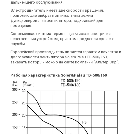
дальнейшего обслуживания.
Цена
Цена
Цена по запросу
Цена по запросу
Электродвигатель имеет две скорости вращения,
позволяющие выбрать оптимальный режим
Купить
Купить
функционирования вентилятора, подходящий для
помещения.
(2)
В наличии
В наличии
Оставить отзыв
Современная система термозащиты исключает риски
перегревания устройства, при этом продлевая срок его
службы.
Европейский производитель является гарантом качества и
долговечности вентилятора Soler&Palau TD-500/160,
заказать который можно на сайте компании "Альтер Эйр".
Испания
Испания
Канальный вентилятор
Канальный вентилятор
Рабочая характеристика Soler&Palau TD-500/160
Soler&Palau TD-350/125
Soler&Palau TD-250/100
Цена
Цена
14 911 грн
11 712 грн
Купить
Купить
(2)
(3)
В наличии
В наличии