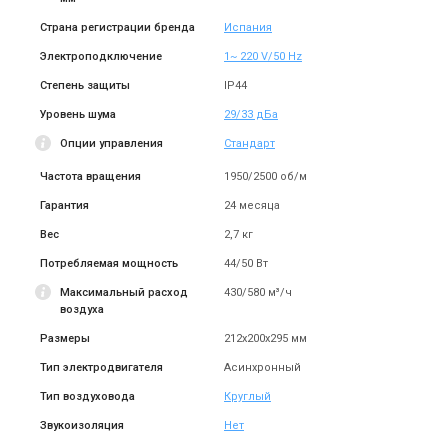
Страна регистрации бренда
Испания
Испания
Испания
Канальный вентилятор
Канальный вентилятор
Электроподключение
1~ 220 V/50 Hz
Soler&Palau TD-6000/400
Soler&Palau TD-4000/355
Степень защиты
IP44
Цена
Цена
96 317 грн
74 145 грн
Уровень шума
29/33 дБа
Купить
Купить
Опции управления
Стандарт
Частота вращения
1950/2500 об/м
(1)
Под заказ
Оставить отзыв
Под заказ
Гарантия
24 месяца
Вес
2,7 кг
Потребляемая мощность
44/50 Вт
Максимальный расход
430/580 м³/ч
Испания
Испания
воздуха
Канальный вентилятор
Канальный вентилятор
Размеры
212x200x295 мм
Soler&Palau TD-2000/315
Soler&Palau TD-1300/250
Цена
Цена
Тип электродвигателя
Асинхронный
Цена по запросу
Цена по запросу
Тип воздуховода
Круглый
Купить
Купить
Звукоизоляция
Нет