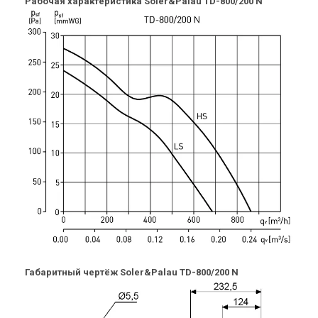
Рабочая характеристика Soler&Palau TD-800/200 N
Цена
Цена
14 911 грн
11 712 грн
Купить
Купить
(2)
(3)
В наличии
В наличии
Испания
Испания
Канальный вентилятор
Канальный вентилятор
Soler&Palau TD-800/200 N 3V
Soler&Palau TD-500/150 3V
Цена
Цена
19 641 грн
16 730 грн
Купить
Купить
(2)
(3)
В наличии
В наличии
Габаритный чертёж Soler&Palau TD-800/200 N