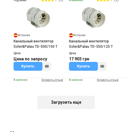
(1)
(1)
Под заказ
В наличии
Испания
Испания
Канальный вентилятор
Канальный вентилятор
Soler&Palau TD-500/150 T
Soler&Palau TD-350/125 T
Цена
Цена
Цена по запросу
17 903 грн
Купить
Купить
В наличии
Оставить отзыв
В наличии
Оставить отзыв
Загрузить еще
Испания
Испания
Канальный вентилятор
Канальный вентилятор
Soler&Palau TD-250/100 T
Soler&Palau TD-4000/355
TRIF