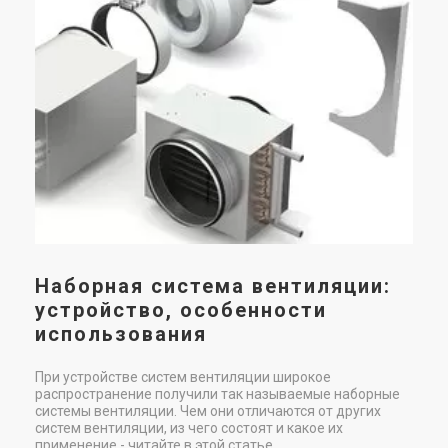
Име
(3)
(2)
В наличии
В наличии
пос
Sol
Испания
Испания
Канальный вентилятор
Канальный вентилятор
Soler&Palau TD-2000/315 3V
Soler&Palau TD-500/150 T 3V
Цена
Цена
35 497 грн
19 423 грн
Купить
Купить
Наборная система вентиляции:
(3)
(2)
В наличии
В наличии
устройство, особенности
использования
При устройстве систем вентиляции широкое
распространение получили так называемые наборные
Испания
Испания
системы вентиляции. Чем они отличаются от других
Канальный вентилятор
Канальный вентилятор
систем вентиляции, из чего состоят и какое их
Soler&Palau TD-500/160 T 3V
Soler&Palau TD-800/200 T 3V
применение - читайте в этой статье.