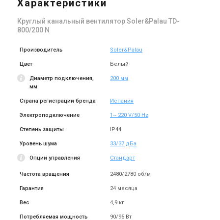
Характеристики
Цена
Цена
14 120 грн
129 207 грн
Круглый канальный вентилятор Soler&Palau TD-
Купить
Купить
800/200 N
(1)
В наличии
Оставить отзыв
В наличии
Производитель
Soler&Palau
Цвет
Белый
Диаметр подключения,
200 мм
мм
Страна регистрации бренда
Испания
Испания
Испания
Канальный вентилятор
Канальный вентилятор
Электроподключение
1~ 220 V/50 Hz
Soler&Palau TD-6000/400
Soler&Palau TD-4000/355
Степень защиты
IP44
Цена
Цена
96 317 грн
74 145 грн
Уровень шума
33/37 дБа
Купить
Купить
Опции управления
Стандарт
Частота вращения
2480/2780 об/м
(1)
Под заказ
Оставить отзыв
Под заказ
Гарантия
24 месяца
Вес
4,9 кг
Потребляемая мощность
90/95 Вт