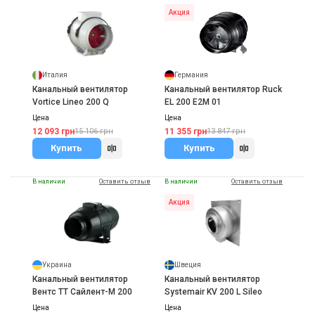
Акция
Италия
Германия
Канальный вентилятор
Канальный вентилятор Ruck
Vortice Lineo 200 Q
EL 200 E2M 01
Цена
Цена
12 093 грн
11 355 грн
15 106 грн
13 847 грн
Купить
Купить
В наличии
Оставить отзыв
В наличии
Оставить отзыв
Акция
Украина
Швеция
Канальный вентилятор
Канальный вентилятор
Вентс ТТ Сайлент-М 200
Systemair KV 200 L Sileo
Цена
Цена