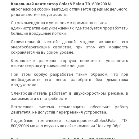
(1)
(2)
Под заказ
Под заказ
Канальный вентилятор Soler&Palau TD-800/200 N
европейской сборки выгодно отличается среди модельного
ряда аналогичных устройств.
Он рекомендован к установке в промышленных и
административных учреждениях, где требуется проработать
большие воздушные потоки.
Испания
Испания
Отличительной чертой данной модели являются его
Канальный вентилятор
Канальный вентилятор
энергосберегающие свойства, при этом его мощность
Soler&Palau TD-500/160
Soler&Palau TD-500/150
сохраняется на высоком уровне.
Цена
Цена
Компактные размеры корпуса позволяют установить
Цена по запросу
Цена по запросу
вентилятор на ограниченной площади.
Купить
Купить
При этом корпус разработан таким образом, что при
необходимости его легко разобрать без демонтажа
воздуховода.
(2)
В наличии
В наличии
Оставить отзыв
Электродвигатель работает в двухскоростном режиме, в
зависимости от потребности.
Встроенная система термозащиты обеспечит работу
двигателя, не допустив перегревания устройства.
Подробные технические характеристикиSoler&Palau TD-
Испания
Испания
800/200 N можно изучить на сайте компании "Альтер Эйр".
Канальный вентилятор
Канальный вентилятор
Soler&Palau TD-350/125
Soler&Palau TD-250/100