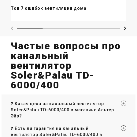
Ве
Топ 7 ошибок вентиляции дома
пр
Испания
Испания
Канальный вентилятор
Канальный вентилятор
Soler&Palau TD-500/160 T 3V
Soler&Palau TD-800/200 T 3V
Цена
Цена
Частые вопросы про
19 423 грн
26 355 грн
Купить
Купить
канальный
вентилятор
Soler&Palau TD-
6000/400
❓ Какая цена на канальный вентилятор
Soler&Palau TD-6000/400 в магазине Альтер
Эйр?
❓ Есть ли гарантия на канальный
вентилятор Soler&Palau TD-6000/400 в