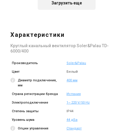
Загрузить еще
Испания
Испания
Канальный вентилятор
Канальный вентилятор
Soler&Palau TD-250/100 T
Soler&Palau TD-4000/355
TRIF
Характеристики
Цена
Цена
14 120 грн
129 207 грн
Круглый канальный вентилятор Soler&Palau TD-
Купить
Купить
6000/400
(1)
В наличии
Под заказ
Оставить отзыв
Производитель
Soler&Palau
Цвет
Белый
Диаметр подключения,
400 мм
мм
Страна регистрации бренда
Испания
Испания
Испания
Канальный вентилятор
Канальный вентилятор
Электроподключение
1~ 220 V/50 Hz
Soler&Palau TD-4000/355
Soler&Palau TD-2000/315
Степень защиты
IP44
Цена
Цена
74 145 грн
Цена по запросу
Уровень шума
44 дБа
Купить
Купить
Опции управления
Стандарт