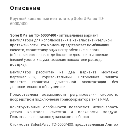
Soler&Palau TD-800/200
Soler&Palau TD-800/200 N
Описание
Цена
Цена
Цена по запросу
Цена по запросу
Круглый канальный вентилятор Soler&Palau TD-
Купить
Купить
6000/400
(1)
(2)
Под заказ
Под заказ
Soler&Palau TD-6000/400
- оптимальный вариант
вентилятора для использования в каналах значительной
протяженности. Эта модель представляет комбинацию
качеств, характеризующих центробежные аналоги
(обеспечивает на выходе большое давление) и осевые
(низкий уровень шума, высокие показатели расхода
воздуха).
Испания
Испания
Вентилятор рассчитан на два варианта монтажа:
Канальный вентилятор
Канальный вентилятор
вертикальный, горизонтальный. Встроенная защита
Soler&Palau TD-500/160
Soler&Palau TD-500/150
является гарантом длительной эксплуатации без
Цена
Цена
дополнительного обслуживания.
Цена по запросу
Цена по запросу
Предоставлена возможность регулирования скорости,
Купить
Купить
посредством подключения трансформатора типа RMB.
Конструктивные особенности позволяют использовать
(2)
В наличии
В наличии
Оставить отзыв
датчик контроля качества и влажности воздуха.
Герметичная шарикоподшипниковая сборка.
Стоимость Soler&Palau TD-6000/400, представленная Альтер