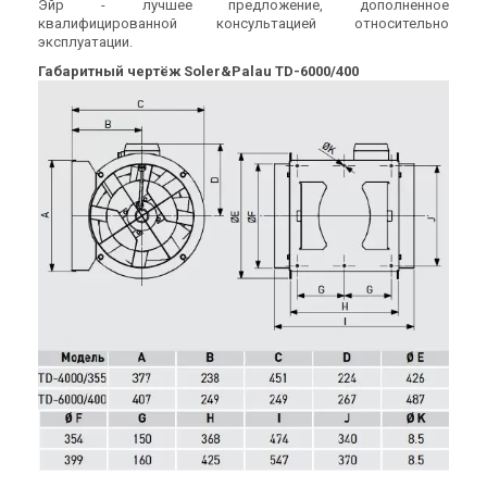
Эйр - лучшее предложение, дополненное
квалифицированной консультацией относительно
эксплуатации.
Испания
Испания
Габаритный чертёж Soler&Palau TD-6000/400
Канальный вентилятор
Канальный вентилятор
Soler&Palau TD-350/125
Soler&Palau TD-250/100
Цена
Цена
14 911 грн
11 712 грн
Купить
Купить
(2)
(3)
В наличии
В наличии
Испания
Испания
Канальный вентилятор
Канальный вентилятор
Soler&Palau TD-800/200 N 3V
Soler&Palau TD-500/150 3V
Цена
Цена
19 641 грн
16 730 грн
Купить
Купить