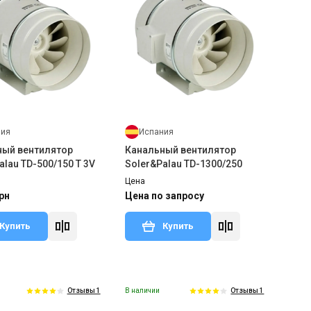
ния
Испания
ный вентилятор
Канальный вентилятор
alau TD-500/150 T 3V
Soler&Palau TD-1300/250
Цена
рн
Цена по запросу
Купить
Купить
В наличии
Отзывы 1
Отзывы 1