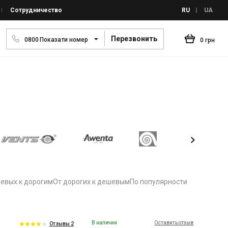
Сотрудничество
RU
UA
Перезвонить
0
8
0
0
Показати номер
0 грн
евых к дорогим
От дорогих к дешевым
По популярности
В наличии
Оставить отзыв
Отзывы 2