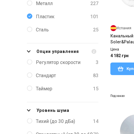
Металл
227
Пластик
101
Испания
Сталь
25
Канальный
Soler&Pala
Цена
Опции управления
4 182 грн
Регулятор скорости
3
Куп
Стандарт
83
Таймер
15
Под заказ
Уровень шума
Тихий (до 30 дБа)
14