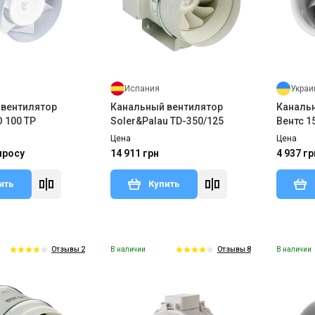
Испания
Украи
 вентилятор
Канальный вентилятор
Каналь
O 100 TP
Soler&Palau TD-350/125
Вентс 1
Цена
Цена
просу
14 911 грн
4 937 гр
ить
Купить
В наличии
В наличии
Отзывы 2
Отзывы 8