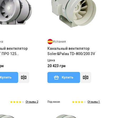
на
Испания
ный вентилятор
Канальный вентилятор
Т ПРО 125
Soler&Palau TD-800/200 3V
икация Ун)
Цена
рн
20 423 грн
Купить
Купить
Под заказ
Отзывы 2
Отзывы 1