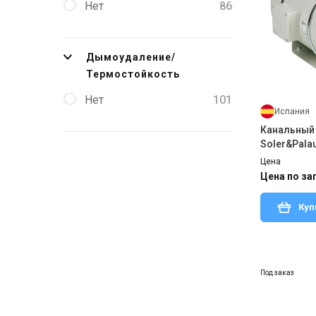
Нет
86
Дымоудаление/
Термостойкость
Нет
101
Испания
Канальный
Soler&Pala
Цена
Цена по за
Куп
Под заказ