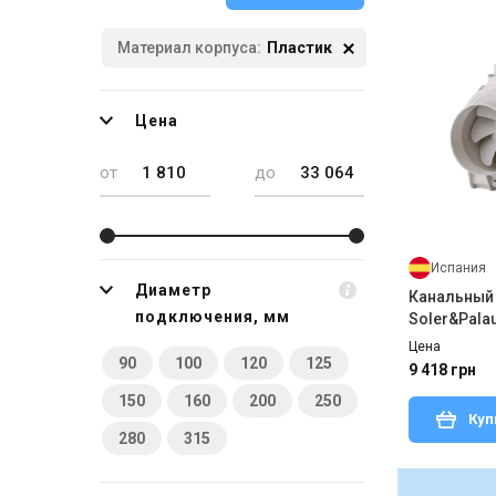
Материал корпуса:
Пластик
Цена
от
до
Испания
Диаметр
Канальный
подключения, мм
Soler&Pala
SILENT
Цена
90
100
120
125
9 418 грн
150
160
200
250
Куп
280
315