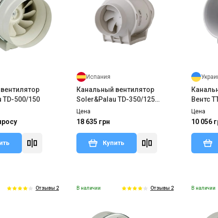
Испания
Украи
 вентилятор
Канальный вентилятор
Каналь
u TD-500/150
Soler&Palau TD-350/125
Вентс Т
SILENT
(модиф
Цена
Цена
просу
18 635 грн
10 056 г
ить
Купить
В наличии
В наличии
Отзывы 2
Отзывы 2