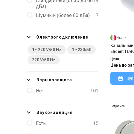
Стандартный (от 30 до 60
79
дБа)
Шумный (более 60 дБа)
7
Электроподключение
Италия
Канальный
1~ 220 V/50 Hz
1~ 230/50
Elicent TUB
Цена
220 V/50 Hz
Цена по за
Куп
Взрывозащита
Нет
101
Под заказ
Звукоизоляция
Есть
15