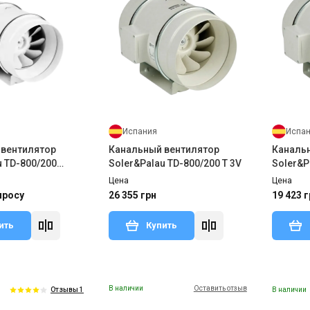
Испания
Испа
 вентилятор
Канальный вентилятор
Каналь
u TD-800/200
Soler&Palau TD-800/200 T 3V
Soler&P
Цена
Цена
просу
26 355 грн
19 423 г
ить
Купить
В наличии
Оставить отзыв
В наличии
Отзывы 1