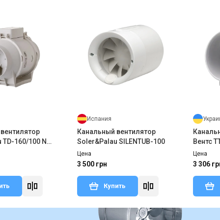
Испания
Украи
 вентилятор
Канальный вентилятор
Каналь
u TD-160/100 N
Soler&Palau SILENTUB-100
Вентс Т
Цена
Цена
3 500 грн
3 306 гр
ить
Купить