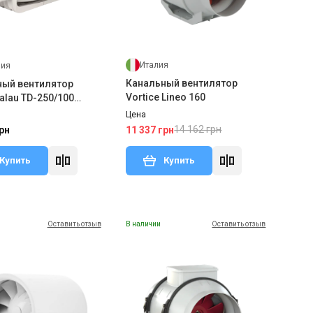
Италия
ния
Канальный вентилятор
ный вентилятор
Vortice Lineo 160
alau TD-250/100
Цена
14 162 грн
11 337 грн
рн
Купить
Купить
Оставить отзыв
В наличии
Оставить отзыв