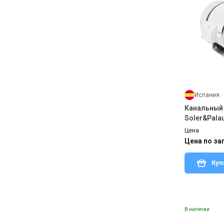
Испания
Канальный
Soler&Pala
Silent T 3V
Цена
Цена по за
Куп
В наличии