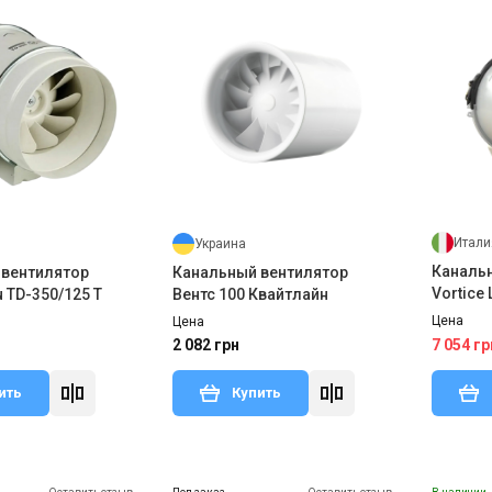
Итали
Украина
Каналь
 вентилятор
Канальный вентилятор
Vortice 
 TD-350/125 T
Вентс 100 Квайтлайн
Цена
Цена
7 054 гр
2 082 грн
ить
Купить