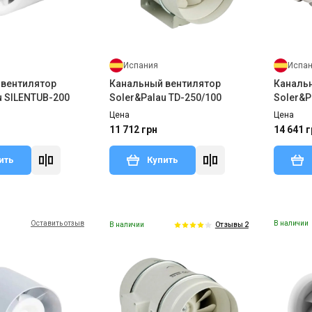
Испания
Испа
 вентилятор
Канальный вентилятор
Каналь
u SILENTUB-200
Soler&Palau TD-250/100
Soler&P
SILENT
Цена
Цена
11 712 грн
14 641 г
ить
Купить
Оставить отзыв
В наличии
В наличии
Отзывы 2