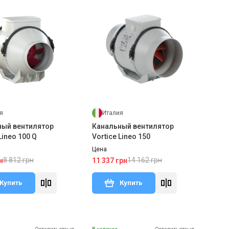
я
Италия
ный вентилятор
Канальный вентилятор
Lineo 100 Q
Vortice Lineo 150
Цена
8 812 грн
14 162 грн
н
11 337 грн
Купить
Купить