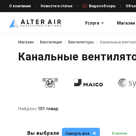
О компании
Новости и статьи
Видеообзоры
Объе
Услуги
Магазин
Магазин
Вентиляция
Вентиляторы
Канальные венти
Канальные вентилят
Найдено
101 товар:
Вы выбрали
Скинуть все
В наличии