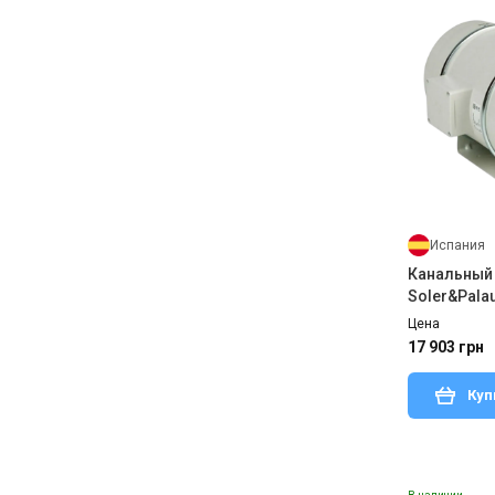
Испания
Канальный
Soler&Palau
Цена
17 903 грн
Куп