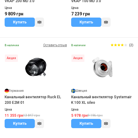
VKAP 200 MD 3.0
VKAP 100 MD 3.0
Цена
Цена
9 809 грн
7 239 грн
Купить
Купить
Оставить отзыв
(2)
В наличии
В наличии
Акция
Акция
Германия
Швеция
Канальный вентилятор Ruck EL
Канальный вентилятор Systemair
200 E2M 01
K 100 XL sileo
Цена
Цена
11 355 грн
5 978 грн
13 847 грн
9 196 грн
Купить
Купить