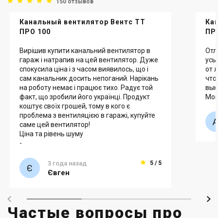
150 отзывов
Канальный вентилятор Вентс ТТ
Ка
ПРО 100
ПР
Вирішив купити канальний вентилятор в
Отл
гараж і натрапив на цей вентилятор. Дуже
усь
спокусила ціна і з часом виявилось, що і
от 
сам канальник досить непоганий. Нарікань
что
на роботу немає і працює тихо. Радує той
вык
факт, що зробили його українці. Продукт
Мощ
коштує своїх грошей, тому в кого є
проблема з вентиляцією в гаражі, купуйте
саме цей вентилятор!
Ціна та рівень шуму
-
3 года назад
5 / 5
Євген
Частые вопросы про