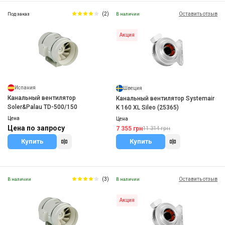
(2)
Оставить отзыв
Под заказ
В наличии
Акция
Испания
Швеция
Канальный вентилятор
Канальный вентилятор Systemair
Soler&Palau TD-500/150
K 160 XL Sileo (25365)
Цена
Цена
Цена по запросу
7 355 грн
11 314 грн
Купить
Купить
(3)
Оставить отзыв
В наличии
В наличии
Акция