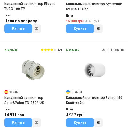
Канальный вентилятор Elicent
Канальный вентилятор Systemair
TUBO 100 TP
KV 315 L Sileo
Цена
Цена
Цена по запросу
15 380 грн
23 661 грн
Купить
Купить
(2)
Оставить отзыв
В наличии
В наличии
Испания
Украина
Канальный вентилятор
Канальный вентилятор Вентс 150
Soler&Palau TD-350/125
Квайтлайн
Цена
Цена
14 911 грн
4 937 грн
Купить
Купить