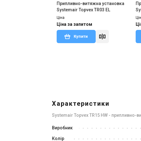
Припливно-витяжна установка
Пр
Systemair Topvex TR03 EL
Sy
Ціна
Ці
Ціна за запитом
Ці
Купити
Знятий з виробництва
Залишити відгук
Зня
Характеристики
Systemair Topvex TR15 HW - припливно-в
Швеція
Виробник
Припливно-витяжна установка
Пр
Колір
Systemair Topvex TR03 HWL-L-CAV
Sy