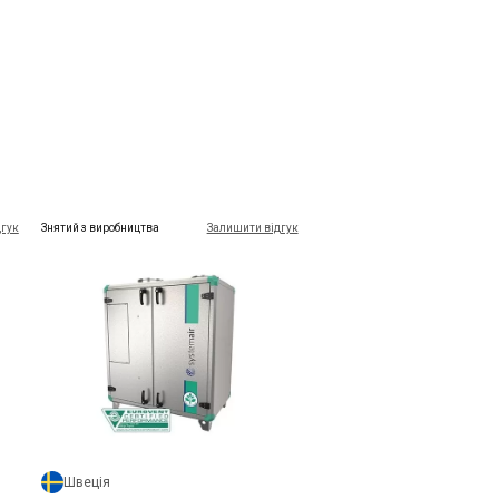
дгук
Знятий з виробництва
Залишити відгук
Швеція