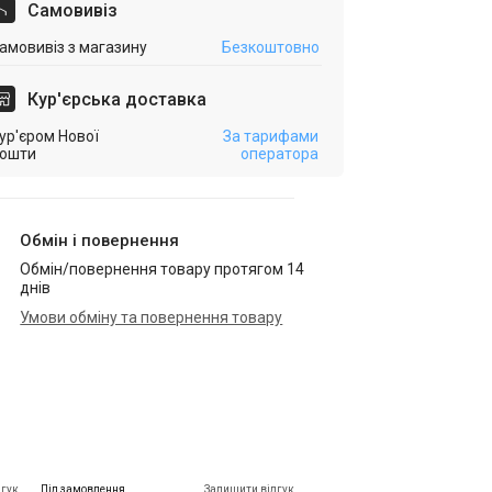
Самовивіз
амовивіз з магазину
Безкоштовно
Кур'єрська доставка
ур'єром Нової
За тарифами
ошти
оператора
Обмін і повернення
Обмін/повернення товару протягом 14
днів
Умови обміну та повернення товару
дгук
Під замовлення
Залишити відгук