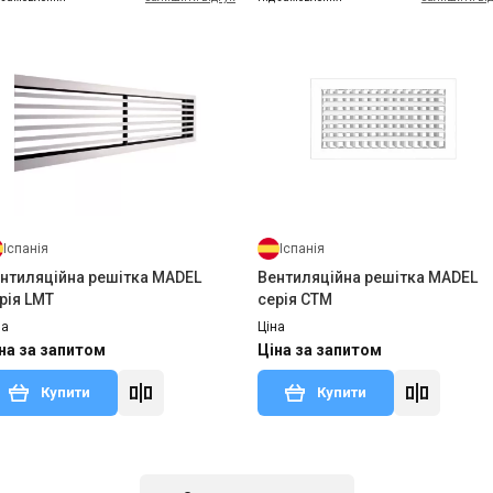
Іспанія
Іспанія
нтиляційна решітка MADEL
Вентиляційна решітка MADEL
рія LMT
серія CTM
на
Ціна
на за запитом
Ціна за запитом
Купити
Купити
 замовлення
Залишити відгук
Під замовлення
Залишити ві