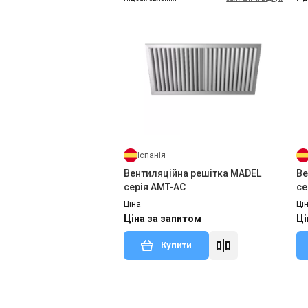
Іспанія
Вентиляційна решітка MADEL
Ве
серія AMT-AC
се
Ціна
Ці
Ціна за запитом
Ці
Купити
Під
Під замовлення
Відгуки 3