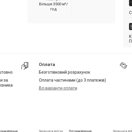
Більше 3500 м³/
год
С
К
П
Оплата
штовно
Безготівковий розрахунок
и за
Оплата частинами (до 3 платежів)
ізника
Всі варіанти оплати
 замовлення
Залишити відгук
Під замовлення
Залишити ві