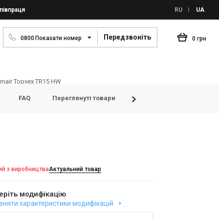
півпраця
RU
UA
Передзвоніть
0
8
0
0
Показати номер
0 грн
emair Topvex TR15 HW
FAQ
Переглянуті товари
Відгуки
ий з виробництва
Актуальний товар
еріть модифікацію
вняти характеристики модифікацій