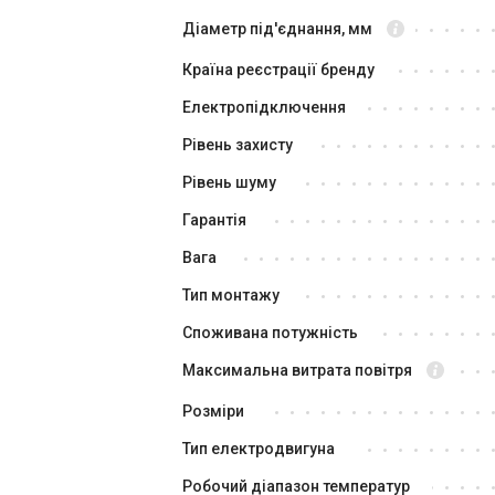
C
Ціна
Ці
Діаметр під'єднання, мм
Ціна за запитом
Ці
Країна реєстрації бренду
Купити
Електропідключення
Рівень захисту
Знятий з виробництва
Залишити відгук
Зня
Рівень шуму
Гарантія
Вага
Тип монтажу
Споживана потужність
Максимальна витрата повітря
Швеція
Розміри
Припливно-витяжна установка
Пр
Systemair Topvex TR04 EL
Sy
Тип електродвигуна
Ціна
Ці
Робочий діапазон температур