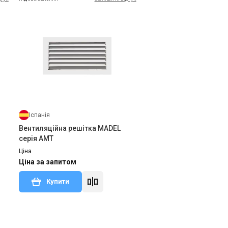
Іспанія
Вентиляційна решітка MADEL
серія AMT
Ціна
Ціна за запитом
Купити
дгук
Під замовлення
Залишити відгук