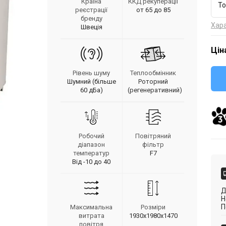
Країна
ККД рекуперації
To
реєстрації
от 65 до 85
бренду
Хар
Швеція
Цін
Рівень шуму
Теплообмінник
Шумний (більше
Роторний
60 дБа)
(регенеративний)
Робочий
Повітряний
діапазон
фільтр
температур
F7
Від -10 до 40
Д
Н
П
Максимальна
Розміри
витрата
1930х1980х1470
повітря