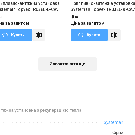
ипливно-витяжна установка
Припливно-витяжна установк
stemair Topvex TR03EL-L-CAV
Systemair Topvex TR03EL-R-CAV
на
Ціна
на за запитом
Ціна за запитом
Купити
Купити
тий з виробництва
Залишити відгук
Знятий з виробництва
Залишити ві
Завантажити ще
итяжна установка з рекуперацією тепла
Швеція
Швеція
Systemair
ипливно-витяжна установка
Припливно-витяжна установк
Сірий
stemair Topvex TR03 HWL-R-
Systemair Topvex TR03 HWH-L-