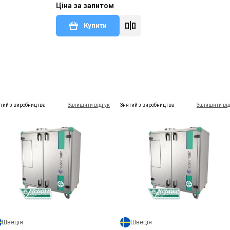
Ціна за запитом
Купити
Швеція
Датчик для вентиляції Systemair
SQA
тий з виробництва
Залишити відгук
Знятий з виробництва
Залишити ві
Ціна
Ціна за запитом
Купити
Швеція
Швеція