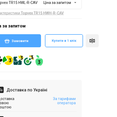
pvex TR15 HWL-R-CAV
актеристики
Topvex TR15 HWH-R-CAV
а за запитом
Купити в 1 клік
Замовити
Доставка по Україні
оставка
За тарифами
овою
оператора
оштою