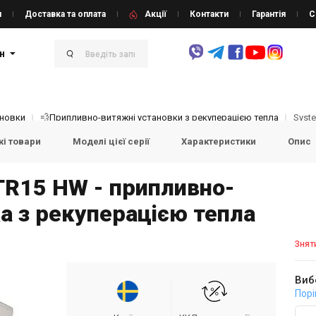
и
Доставка та оплата
Акції
Контакти
Гарантія
С
н
ановки
💨Припливно-витяжні установки з рекуперацією тепла
Syst
і товари
Моделі цієї серії
Характеристики
Опис
 TR15 HW - припливно-
а з рекуперацією тепла
Знят
Виб
Порі