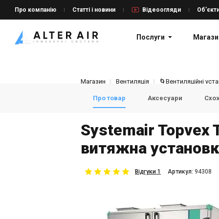
Про компанію
Статті і новини
Відеоогляди
Об’єкт
Послуги
Магази
Магазин
Вентиляція
🌀Вентиляційні уст
Про товар
Аксесуари
Схож
Systemair Topvex
витяжна установк
Відгуки 1
Aртикул:
94308