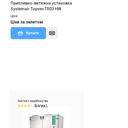
а
Припливно-витяжна установка
Systemair Topvex TR03 HW
Ціна
Ціна за запитом
Купити
дгук
Знятий з виробництва
Залишити відгук
Знятий з виробництва
Відгуки 1
Швеція
а
Припливно-витяжна установка
Systemair Topvex TR03 HWH-R-