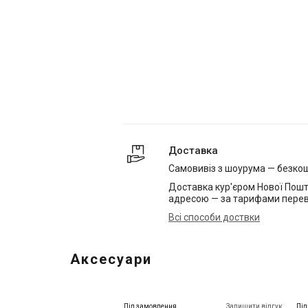
Доставка
Самовивіз з шоурума — безко
Доставка кур'єром Нової Пошт
адресою — за тарифами перев
Всі способи доствки
Аксесуари
Під замовлення
Залишити відгук
Під