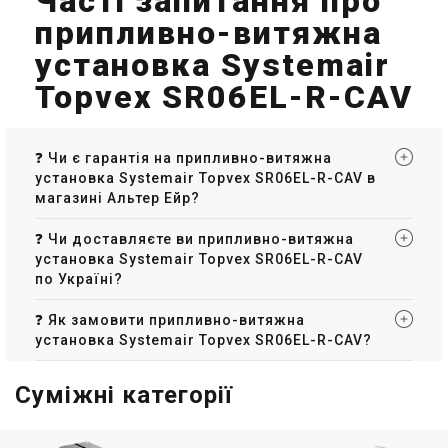
Часті запитання про
припливно-витяжна
Знятий з виробництва
Знятий з виробництва
(1)
Залишити відгук
установка Systemair
Topvex SR06EL-R-CAV
Швеція
Швеція
❓ Чи є гарантія на припливно-витяжна
Припливно-витяжна
Припливно-витяжна
установка Systemair Topvex SR06EL-R-CAV в
установка Systemair Topvex
установка Systemair Topvex
TR09 EL
TR09 EL-L-CAV
магазині Альтер Ейр?
Ціна
Ціна
Ціна за запитом
Ціна за запитом
❓ Чи доставляєте ви припливно-витяжна
Купити
Купити
установка Systemair Topvex SR06EL-R-CAV
по Україні?
Знятий з виробництва
Знятий з виробництва
Залишити відгук
Залишити відгук
❓ Як замовити припливно-витяжна
установка Systemair Topvex SR06EL-R-CAV?
Суміжні категорії
Швеція
Швеція
Припливно-витяжна
Припливно-витяжна