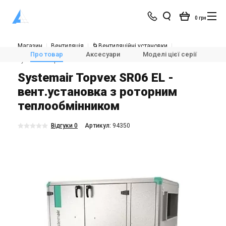
0 грн
Магазин
Вентиляція
🌀Вентиляційні установки
💨Припливно-витяжні установки з рекуперацією тепла
Про товар
Аксесуари
Моделі цієї серії
Х
Systemair Topvex SR06 EL
Systemair Topvex SR06 EL -
вент.установка з роторним
теплообмінником
Відгуки 0
Aртикул:
94350