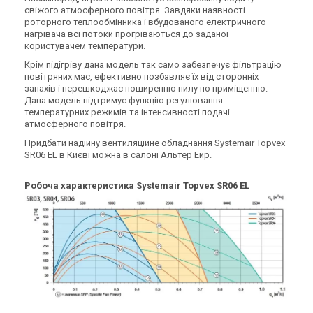
свіжого атмосферного повітря. Завдяки наявності
Знятий з виробництва
Знятий з виробництва
Залишити відгук
Залишити відгук
роторного теплообмінника і вбудованого електричного
нагрівача всі потоки прогріваються до заданої
користувачем температури.
Крім підігріву дана модель так само забезпечує фільтрацію
повітряних мас, ефективно позбавляє їх від сторонніх
запахів і перешкоджає поширенню пилу по приміщенню.
Швеція
Швеція
Дана модель підтримує функцію регулювання
Припливно-витяжна
Припливно-витяжна
температурних режимів та інтенсивності подачі
установка Systemair Topvex
установка Systemair Topvex
атмосферного повітря.
TR04 HWH-L-CAV
TR04 HWH-R-CAV
Ціна
Ціна
Придбати надійну вентиляційне обладнання Systemair Topvex
Ціна за запитом
Ціна за запитом
SR06 EL в Києві можна в салоні Альтер Ейр.
Купити
Купити
Робоча характеристика Systemair Topvex SR06 EL
Знятий з виробництва
Знятий з виробництва
Залишити відгук
Залишити відгук
Швеція
Швеція
Припливно-витяжна
Припливно-витяжна
установка Systemair Topvex
установка Systemair Topvex