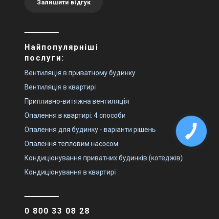
Залишити відгук
Знятий з виробництва
Знятий з виробництва
Залишити відгук
Залишити відгук
Найпопулярніші
послуги:
Швеція
Швеція
Вентиляція в приватному будинку
Припливно-витяжна
Припливно-витяжна
Вентиляція в квартирі
установка Systemair Topvex
установка Systemair Topvex
TR12 EL-R-CAV
TR12 HW
Припливно-витяжна вентиляція
Ціна
Ціна
Ціна за запитом
Ціна за запитом
Опалення в квартирі: 4 способи
Купити
Купити
Опалення для будинку - варіанти рішень
Опалення тепловим насосом
Знятий з виробництва
Знятий з виробництва
Залишити відгук
Залишити відгук
Кондиціонування приватних будинків (котеджів)
Кондиціонування в квартирі
Швеція
Швеція
0 800 33 08 28
Припливно-витяжна
Припливно-витяжна