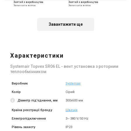
Знятий з виробництва
Знятий з виробництва
Залишити відгук
Залишити відгук
Завантажити ще
Швеція
Швеція
Припливно-витяжна
Припливно-витяжна
установка Systemair Topvex
установка Systemair Topvex
TR03 HWL-L-CAV
TR03 HWL-R-CAV
Характеристики
Ціна
Ціна
Ціна за запитом
Ціна за запитом
Systemair Topvex SR06 EL - вент.установка з роторним
Купити
Купити
теплообмінником
Знятий з виробництва
Знятий з виробництва
Виробник
Systemair
Залишити відгук
Залишити відгук
Колір
Сірий
Діаметр під'єднання, мм
300x600 мм
Країна реєстрації бренду
Швеція
Швеція
Швеція
Електропідключення
3~ 380 V/50 Hz
Припливно-витяжна
Припливно-витяжна
Рівень захисту
IP23
установка Systemair Topvex
установка Systemair Topvex