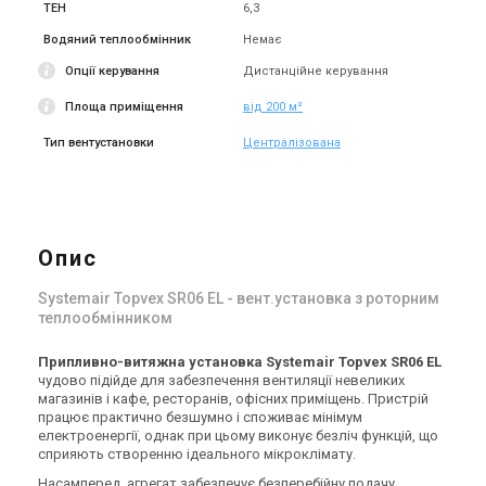
ТЕН
6,3
Водяний теплообмінник
Немає
Швеція
Швеція
Припливно-витяжна
Припливно-витяжна
Опції керування
Дистанційне керування
установка Systemair Topvex
установка Systemair Topvex
TR04EL-R-CAV
TR04 HW
Площа приміщення
від 200 м²
Ціна
Ціна
Ціна за запитом
Ціна за запитом
Тип вентустановки
Централізована
Купити
Купити
Знятий з виробництва
Знятий з виробництва
Залишити відгук
Залишити відгук
Опис
Systemair Topvex SR06 EL - вент.установка з роторним
теплообмінником
Швеція
Швеція
Припливно-витяжна
Припливно-витяжна
Припливно-витяжна установка Systemair Topvex SR06 EL
чудово підійде для забезпечення вентиляції невеликих
установка Systemair Topvex
установка Systemair Topvex
магазинів і кафе, ресторанів, офісних приміщень. Пристрій
TR04 HWL-L-CAV
TR04 HWL-R-CAV
Ціна
Ціна
працює практично безшумно і споживає мінімум
Ціна за запитом
Ціна за запитом
електроенергії, однак при цьому виконує безліч функцій, що
Купити
Купити
сприяють створенню ідеального мікроклімату.
Насамперед, агрегат забезпечує безперебійну подачу