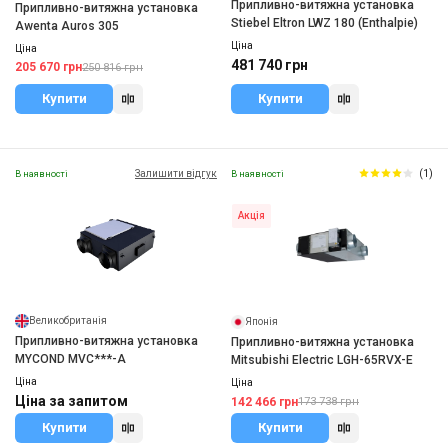
Припливно-витяжна установка
Припливно-витяжна установка
Stiebel Eltron LWZ 180 (Enthalpie)
Awenta Auros 305
Ціна
Ціна
481 740 грн
205 670 грн
250 816 грн
Купити
Купити
Залишити відгук
(1)
В наявності
В наявності
Акція
Великобританія
Японія
Припливно-витяжна установка
Припливно-витяжна установка
MYCOND MVC***-A
Mitsubishi Electric LGH-65RVX-E
Ціна
Ціна
Ціна за запитом
142 466 грн
173 738 грн
Купити
Купити