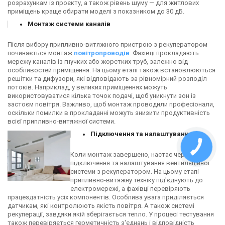
розрахункам із проєкту, а також рівень шуму — для житлових
приміщень краще обирати моделі з показником до 30 дБ.
Монтаж системи каналів
Після вибору припливно-витяжного пристрою з рекуператором
починається монтаж
повітропроводів
. Фахівці прокладають
мережу каналів із гнучких або жорстких труб, залежно від
особливостей приміщення. На цьому етапі також встановлюються
решітки та дифузори, які відповідають за рівномірний розподіл
потоків. Наприклад, у великих приміщеннях можуть
використовуватися кілька точок подачі, щоб уникнути зон із
застоєм повітря. Важливо, щоб монтаж проводили професіонали,
оскільки помилки в прокладанні можуть знизити продуктивність
всієї припливно-витяжної системи.
Підключення та налаштування
Коли монтаж завершено, настає черга
підключення та налаштування вентиляційної
системи з рекуператором. На цьому етапі
припливно-витяжну техніку під'єднують до
електромережі, а фахівці перевіряють
працездатність усіх компонентів. Особлива увага приділяється
датчикам, які контролюють якість повітря. А також системі
рекуперації, завдяки якій зберігається тепло. У процесі тестування
також перевіряється герметичність з'єднань і відповідність