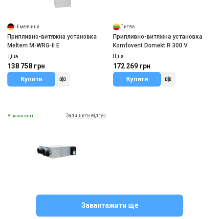
Німеччина
Литва
Припливно-витяжна установка
Припливно-витяжна установка
Meltem M-WRG-II E
Komfovent Domekt R 300 V
Ціна
Ціна
138 758 грн
172 269 грн
Купити
Купити
Залишити відгук
В наявності
Великобританія
Припливно-витяжна установка
Завантажити ще
MYCOND MVS**-DW
Ціна