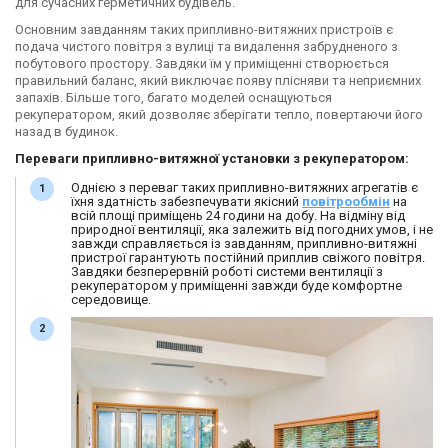
для сучасних герметичних будівель.
Основним завданням таких припливно-витяжних пристроїв є
подача чистого повітря з вулиці та видалення забрудненого з
побутового простору. Завдяки їм у приміщенні створюється
правильний баланс, який виключає появу плісняви ​​та неприємних
запахів. Більше того, багато моделей оснащуються
рекуператором, який дозволяє зберігати тепло, повертаючи його
назад в будинок.
Переваги припливно-витяжної установки з рекуператором:
Однією з переваг таких припливно-витяжних агрегатів є
їхня здатність забезпечувати якісний
повітрообмін
на
всій площі приміщень 24 години на добу. На відміну від
природної вентиляції, яка залежить від погодних умов, і не
завжди справляється із завданням, припливно-витяжні
пристрої гарантують постійний приплив свіжого повітря.
Завдяки безперервній роботі системи вентиляції з
рекуператором у приміщенні завжди буде комфортне
середовище.