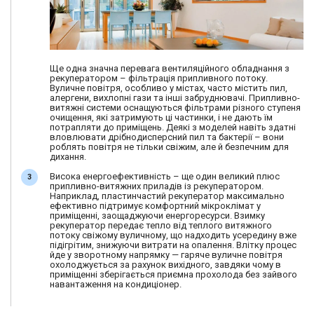
Ще одна значна перевага вентиляційного обладнання з
рекуператором – фільтрація припливного потоку.
Вуличне повітря, особливо у містах, часто містить пил,
алергени, вихлопні гази та інші забруднювачі. Припливно-
витяжні системи оснащуються фільтрами різного ступеня
очищення, які затримують ці частинки, і не дають їм
потрапляти до приміщень. Деякі з моделей навіть здатні
вловлювати дрібнодисперсний пил та бактерії – вони
роблять повітря не тільки свіжим, але й безпечним для
дихання.
Висока енергоефективність – ще один великий плюс
припливно-витяжних приладів із рекуператором.
Наприклад, пластинчастий рекуператор максимально
ефективно підтримує комфортний мікроклімат у
приміщенні, заощаджуючи енергоресурси. Взимку
рекуператор передає тепло від теплого витяжного
потоку свіжому вуличному, що надходить усередину вже
підігрітим, знижуючи витрати на опалення. Влітку процес
йде у зворотному напрямку — гаряче вуличне повітря
охолоджується за рахунок вихідного, завдяки чому в
приміщенні зберігається приємна прохолода без зайвого
навантаження на кондиціонер.