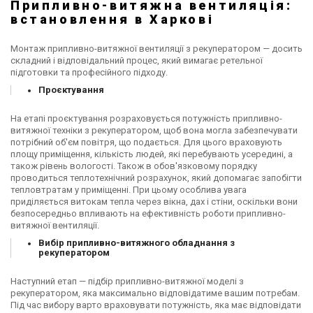
Припливно-витяжна вентиляція:
встановлення в Харкові
Монтаж припливно-витяжної вентиляції з рекуператором — досить
складний і відповідальний процес, який вимагає ретельної
підготовки та професійного підходу.
Проєктування
На етапі проєктування розраховується потужність припливно-
витяжної техніки з рекуператором, щоб вона могла забезпечувати
потрібний об'єм повітря, що подається. Для цього враховують
площу приміщення, кількість людей, які перебувають усередині, а
також рівень вологості. Також в обов'язковому порядку
проводиться теплотехнічний розрахунок, який допомагає запобігти
тепловтратам у приміщенні. При цьому особлива увага
приділяється витокам тепла через вікна, дах і стіни, оскільки вони
безпосередньо впливають на ефективність роботи припливно-
витяжної вентиляції.
Вибір припливно-витяжного обладнання з
рекуператором
Наступний етап — підбір припливно-витяжної моделі з
рекуператором, яка максимально відповідатиме вашим потребам.
Під час вибору варто враховувати потужність, яка має відповідати