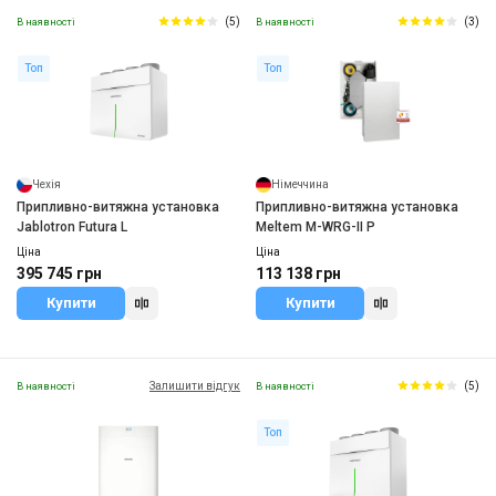
(5)
(3)
В наявності
В наявності
Топ
Топ
Чехія
Німеччина
Припливно-витяжна установка
Припливно-витяжна установка
Jablotron Futura L
Meltem M-WRG-II P
Ціна
Ціна
395 745 грн
113 138 грн
Купити
Купити
Залишити відгук
(5)
В наявності
В наявності
Топ