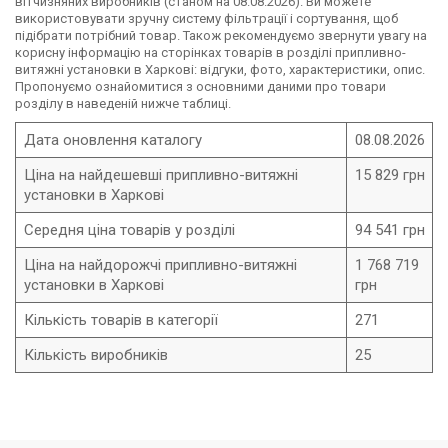
вітчизняних виробників (станом на 08.08.2026). Ви можете
використовувати зручну систему фільтрації і сортування, щоб
підібрати потрібний товар. Також рекомендуємо звернути увагу на
корисну інформацію на сторінках товарів в розділі припливно-
витяжні установки в Харкові: відгуки, фото, характеристики, опис.
Пропонуємо ознайомитися з основними даними про товари
розділу в наведеній нижче таблиці.
Дата оновлення каталогу
08.08.2026
Ціна на найдешевші припливно-витяжні
15 829 грн
установки в Харкові
Середня ціна товарів у розділі
94 541 грн
Ціна на найдорожчі припливно-витяжні
1 768 719
установки в Харкові
грн
Кількість товарів в категорії
271
Кількість виробників
25