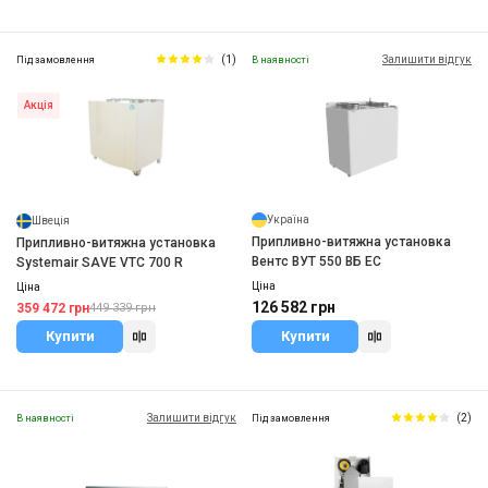
(1)
Залишити відгук
Під замовлення
В наявності
Акція
Україна
Швеція
Припливно-витяжна установка
Припливно-витяжна установка
Вентс ВУТ 550 ВБ ЕС
Systemair SAVE VTC 700 R
Ціна
Ціна
126 582 грн
359 472 грн
449 339 грн
Купити
Купити
Залишити відгук
(2)
В наявності
Під замовлення