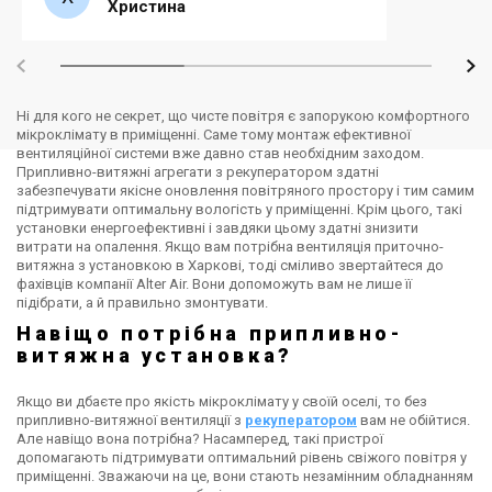
Христина
Ні для кого не секрет, що чисте повітря є запорукою комфортного
мікроклімату в приміщенні. Саме тому монтаж ефективної
вентиляційної системи вже давно став необхідним заходом.
Припливно-витяжні агрегати з рекуператором здатні
забезпечувати якісне оновлення повітряного простору і тим самим
підтримувати оптимальну вологість у приміщенні. Крім цього, такі
установки енергоефективні і завдяки цьому здатні знизити
витрати на опалення. Якщо вам потрібна вентиляція приточно-
витяжна з установкою в Харкові, тоді сміливо звертайтеся до
фахівців компанії Alter Air. Вони допоможуть вам не лише її
підібрати, а й правильно змонтувати.
Навіщо потрібна припливно-
витяжна установка?
Якщо ви дбаєте про якість мікроклімату у своїй оселі, то без
припливно-витяжної вентиляції з
рекуператором
вам не обійтися.
Але навіщо вона потрібна? Насамперед, такі пристрої
допомагають підтримувати оптимальний рівень свіжого повітря у
приміщенні. Зважаючи на це, вони стають незамінним обладнанням