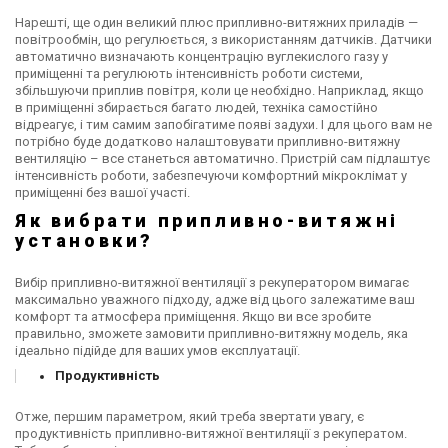
Нарешті, ще один великий плюс припливно-витяжних приладів —
повітрообмін, що регулюється, з використанням датчиків. Датчики
автоматично визначають концентрацію вуглекислого газу у
приміщенні та регулюють інтенсивність роботи системи,
збільшуючи приплив повітря, коли це необхідно. Наприклад, якщо
в приміщенні збирається багато людей, техніка самостійно
відреагує, і тим самим запобігатиме появі задухи. І для цього вам не
потрібно буде додатково налаштовувати припливно-витяжну
вентиляцію – все станеться автоматично. Пристрій сам підлаштує
інтенсивність роботи, забезпечуючи комфортний мікроклімат у
приміщенні без вашої участі.
Як вибрати припливно-витяжні
установки?
Вибір припливно-витяжної вентиляції з рекуператором вимагає
максимально уважного підходу, адже від цього залежатиме ваш
комфорт та атмосфера приміщення. Якщо ви все зробите
правильно, зможете замовити припливно-витяжну модель, яка
ідеально підійде для ваших умов експлуатації.
Продуктивність
Отже, першим параметром, який треба звертати увагу, є
продуктивність припливно-витяжної вентиляції з рекуператом.