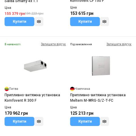
Komfovent CF 150 F
Salda Smarty 4x 1.1
Ціна
Ціна
153 615 грн
155 379 грн
194 223 грн
Купити
Купити
Залишити відгук
Залишити відгук
В наявності
Під замовлення
Литва
Німеччина
Припливно-витяжна установка
Припливно-витяжна установка
Komfovent R 300 F
Meltem M-WRG-S/Z-T-FC
Ціна
Ціна
170 962 грн
125 213 грн
Купити
Купити