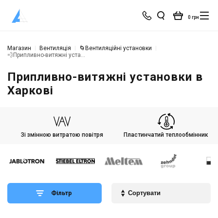
0 грн
Магазин
Вентиляція
🌀Вентиляційні установки
💨Припливно-витяжні установки в Харкові
Припливно-витяжні установки в
Харкові
Зі змінною витратою повітря
Пластинчатий теплообмінник
Фільтр