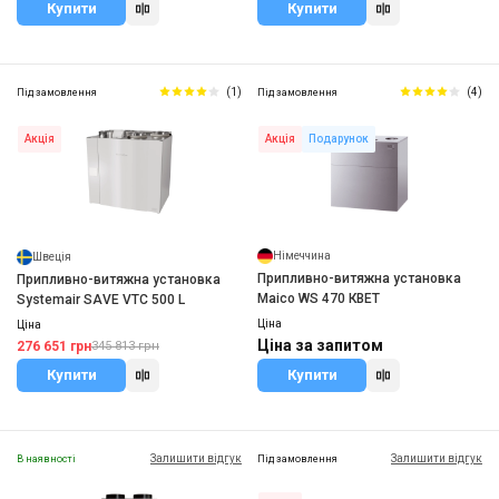
Купити
Купити
(1)
(4)
Під замовлення
Під замовлення
Акція
Подарунок
Акція
Німеччина
Швеція
Припливно-витяжна установка
Припливно-витяжна установка
Maico WS 470 КВЕТ
Systemair SAVE VTC 500 L
Ціна
Ціна
Ціна за запитом
276 651 грн
345 813 грн
Купити
Купити
Залишити відгук
Залишити відгук
В наявності
Під замовлення