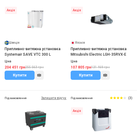
Акція
Акція
Швеція
Японія
Припливно-витяжна установка
Припливно-витяжна установка
Systemair SAVE VTC 300 L
Mitsubishi Electric LGH-35RVX-E
Ціна
Ціна
204 451 грн
107 805 грн
255 563 грн
131 469 грн
Купити
Купити
Залишити відгук
(3)
Під замовлення
Під замовлення
Акція