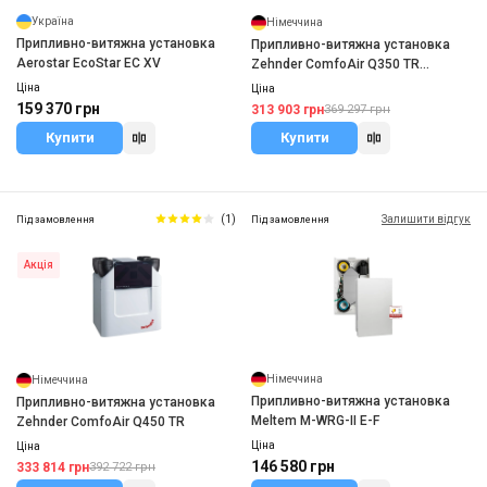
Україна
Німеччина
Припливно-витяжна установка
Припливно-витяжна установка
Aerostar EcoStar EC XV
Zehnder ComfoAir Q350 TR
enthalpy
Ціна
Ціна
159 370 грн
313 903 грн
369 297 грн
Купити
Купити
(1)
Залишити відгук
Під замовлення
Під замовлення
Акція
Німеччина
Німеччина
Припливно-витяжна установка
Припливно-витяжна установка
Meltem M-WRG-II E-F
Zehnder ComfoAir Q450 TR
Ціна
Ціна
146 580 грн
333 814 грн
392 722 грн