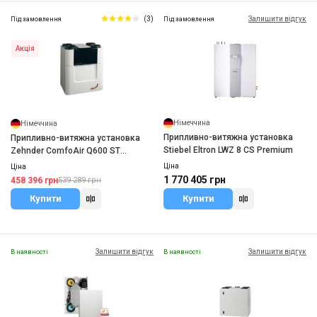
(3)
Залишити відгук
Під замовлення
Під замовлення
Акція
Німеччина
Німеччина
Припливно-витяжна установка
Припливно-витяжна установка
Stiebel Eltron LWZ 8 CS Premium
Zehnder ComfoAir Q600 ST
enthalpy
Ціна
Ціна
1 770 405 грн
458 396 грн
539 289 грн
Купити
Купити
Залишити відгук
Залишити відгук
В наявності
В наявності