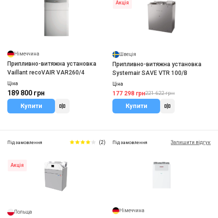
Акція
Німеччина
Швеція
Припливно-витяжна установка
Припливно-витяжна установка
Vaillant recoVAIR VAR260/4
Systemair SAVE VTR 100/B
Ціна
Ціна
189 800 грн
177 298 грн
221 622 грн
Купити
Купити
(2)
Залишити відгук
Під замовлення
Під замовлення
Акція
Німеччина
Польща