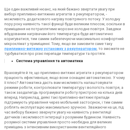
Ще один важливий нюанс, на який бажано звертати увагу при
виборі припливно-витяжних агрегатів з рекуператором, -
можливість додаткового нагріву повітряного потоку. У холодну
пору року наявність такої функції буде великим плюсом, оскільки в
приміщення не потраплятиме морозне холодне повітря. Завдяки
вбудованим нагрівачам його температура буде автоматично
коригуватися, тим самим забезпечуючи максимально комфортний
мікроклімат у приміщенні. Тому, якщо ви замовите саме таку
припливно-витяжну установку з рекуператором
, то зможете не
турбуватися про різкі перепади температури та протяги.
Система управління та автоматика
Враховуйте й те, що припливно-витяжні агрегати з рекуператором
працюють ефективніше, якщо вони оснащені автоматикою. У чому
її плюс? Автоматика дасть вам можливість налаштовувати
режими роботи, контролювати температуру і вологість повітря, а
також заздалегідь програмувати роботу пристрою на кілька днів
вперед. Наприклад, деякі такі припливно-витяжні прилади
підтримують управління через мобільний застосунок, і тим самим
роблять експлуатацію максимально зручною. Зважаючи на це, під
час вибору бажано звернути увагу на наявність у вентиляції
датчиків і можливості інтеграції з розумним будинком. Наявність
розумної системи управління просто необхідна для великих
приміщень з інтенсивним використанням вентиляційного