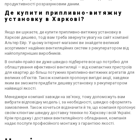
продуктивності розрахунковим даним.
Де купити припливно-витяжну
установку в Харкові?
Якщо ви шукаєте, де купити припливно-витяжну установку в
Харкові дешево, тоді вам треба звернути увагу на сайт компанії
Альтер Ейр. У цьому інтернет-магазині ви знайдете великий
асортимент надійних вентиляційних систем з рекуператором від
найпопулярніших виробників.
В онлайн-прайсі ви дуже швидко підберете все що потрібно для
облаштування ефективної вентиляції — від компактних пристроїв
для квартир до більш потужних припливно-витяжних агрегатів для
великих об'єктів. Також компанія пропонує вигідні акції, завдяки
яким ви зможете придбати дешеву установку з рекуператором
найвищої якості.
Менеджери компанії завжди на зв'язку, тому допоможуть вам
вибрати відповідну модель і, за необхідності, швидко оформлять
замовлення. Також хочеться відзначити й те, що компанія пропонує
своїм клієнтам швидку доставку техніки по Харкову і всій Україні.
Крім продажу і доставки вентиляційного обладнання, компанія
надає послуги професійного монтажу з гарантією якості.