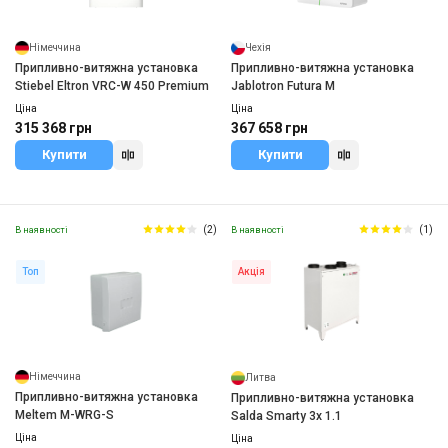
Німеччина
Чехія
Припливно-витяжна установка
Припливно-витяжна установка
Stiebel Eltron VRC-W 450 Premium
Jablotron Futura M
Ціна
Ціна
315 368 грн
367 658 грн
Купити
Купити
(2)
(1)
В наявності
В наявності
Топ
Акція
Німеччина
Литва
Припливно-витяжна установка
Припливно-витяжна установка
Meltem M-WRG-S
Salda Smarty 3x 1.1
Ціна
Ціна