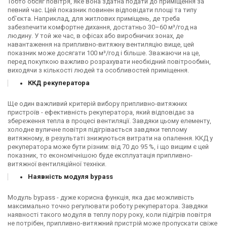
Тобто обсяг повітря, яке вона здатна подати до приміщення за
певний час. Цей показник повинен відповідати площі та типу
об'єкта. Наприклад, для житлових приміщень, де треба
забезпечити комфортне дихання, достатньо 30–60 м³/год на
людину. У той же час, в офісах або виробничих зонах, де
навантаження на припливно-витяжну вентиляцію вище, цей
показник може досягати 100 м³/год і більше. Зважаючи на це,
перед покупкою важливо розрахувати необхідний повітрообмін,
виходячи з кількості людей та особливостей приміщення.
ККД рекуператора
Ще один важливий критерій вибору припливно-витяжних
пристроїв - ефективність рекуператора, який відповідає за
збереження тепла в процесі вентиляції. Завдяки цьому елементу,
холодне вуличне повітря підігрівається завдяки теплому
витяжному, в результаті знижуються витрати на опалення. ККД у
рекуператора може бути різним: від 70 до 95 %, і що вищим є цей
показник, то економічнішою буде експлуатація припливно-
витяжної вентиляційної техніки.
Наявність модуля bypass
Модуль bypass - дуже корисна функція, яка дає можливість
максимально точно регулювати роботу рекуператора. Завдяки
наявності такого модуля в теплу пору року, коли підігрів повітря
не потрібен, припливно-витяжний пристрій може пропускати свіже