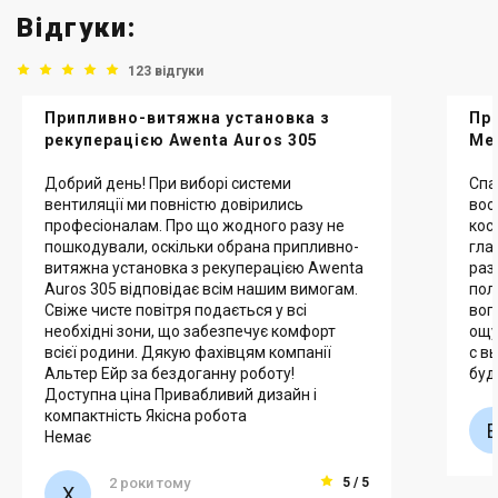
Відгуки:
123 відгуки
Припливно-витяжна установка з
Пр
рекуперацією Awenta Auros 305
Mel
Добрий день! При виборі системи
Спа
вентиляції ми повністю довірились
воо
професіоналам. Про що жодного разу не
кос
пошкодували, оскільки обрана припливно-
гла
витяжна установка з рекуперацією Awenta
раз
Auros 305 відповідає всім нашим вимогам.
пол
Свіже чисте повітря подається у всі
воп
необхідні зони, що забезпечує комфорт
ощу
всієї родини. Дякую фахівцям компанії
с в
Альтер Ейр за бездоганну роботу!
буд
Доступна ціна Привабливий дизайн і
компактність Якісна робота
Немає
2 роки тому
5 / 5