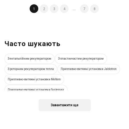
Ціна за запитом
1
2
3
4
...
7
8
Купити
Часто шукають
З ентальпійним рекуператором
З пластинчастим рекуператором
З роторним рекуператором тепла
Припливно-витяжні установки Jablotron
Припливно-витяжні установки Meltem
Припливно-витяжні установки Systemair
Припливно-витяжні установки Zehnder
Припливно-витяжні установки Salda
Завантажити ще
Припливно-витяжні установки Вентс