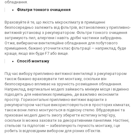
обладнання.
Фільтри тонкого очищення
Враховуйте й те, що якість мікроклімату в приміщенні
безпосередньо залежить від фільтрів, встановлених у припливно-
витяжній установці з рекуператором. Фільтри тонкого очищення
затримують пил, алергени і навіть дрібні частинки забруднень.
Отже, вибираючи вентиляційне обладнання для побутового
приміщення, бажано уточнити клас фільтрації — наприклад, буде
краще, якщо він буде F7 або вище.
Спосіб монтажу
Під час вибору припливно-витяжної вентиляції з рекуператором
також бажано враховувати тип монтажу, оскільки він
безпосередньо впливає на зручність розміщення обладнання.
Наприклад, вертикальні моделі займають мінімум місця і відмінно
підходять для невеликих приміщень, де важливо економити
простір. Горизонтальні припливно-витяжні варіанти з
рекуператором частіше використовуються в просторих кімнатах,
також вони легко монтуються в підвісну стелю. Вбудовувані та
приховані моделі дають змогу зберегти естетику інтер'єру,
оскільки їх можна заховати за декоративними панелями. Настінні,
стельові та підлогові — забезпечують гнучкість монтажу, і це
робить їх відповідним вибором для різних об'єктів.