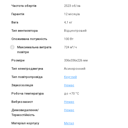
Купити
Купити
Частота обертів
2523 об/хв
Гарантія
12 місяців
(2)
В наявності
Знятий з виробництва
Залишити відгук
Вага
4,1 кг
Акція
Акція
Тип вентилятора
Відцентровий
Споживана потужність
100 Вт
Максимальна витрата
724 м³/ч
Швеція
Швеція
повітря
Канальний вентилятор
Канальний вентилятор
Розміри
336х336х226 мм
Systemair Sileo K 200 L sileo
Systemair Sileo K 250 M sileo
Тип електродвигуна
Ціна
Асинхронний
Ціна
8 967 грн
13 794 грн
Ціна за запитом
Тип повітропровіда
Круглий
Купити
Купити
Звукоізоляція
Немає
Робоча температура
до +70 °C
(1)
В наявності
Залишити відгук
В наявності
Вибухозахист
Немає
Акція
Акція
Димовидалення/
Немає
Термостійкість
Матеріал корпусу
Метал