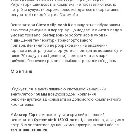
Регулятори швидкості в комплекті не поставляються, їх
потрібно купувати окремо. рекомендується використання
регуляторів виробництва Сістемейр.
Вентилятори
Сістемейр серії К
оснащуються вбудованим
захистом двигуна від перегріву, що недаёт їм вийти з ладу в
умовах тривалої безперервної роботи або в умовах
підвищення температури транспортованого
повітря. Вентилятор не розрахований на видалення
гарячого повітря (транспортується повітря не повинен бути
вище 70 градусів за Цельсієм), повітря містить пари
вибухонебезпечних речовин, хімічно агресивних з'єднань.
Монтаж
З'єднується із вентиляційною системою канальний
вентилятор
150 мм
воздуховодом, кріплення
рекомендується здійснювати за допомогою комплектного
кронштейна.
У
Альтер Ейр
ви можете купити круглий канальний
вентилятор
Systemair K 150 XL
за вигідною ціною, для цього
потрібно звернутися до наших менеджерів на сайті або за
тел.
0-800-33-08-28
.