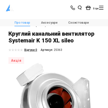
0 грн
Магазин
Вентиляція
Вентилятори
Про товар
Аксесуари
Схожі товари
Модел
Канальні вентилятори
Systemair Sileo K 150 XL sileo
Круглий канальний вентилятор
Systemair K 150 XL sileo
Відгуки 0
Aртикул:
25363
Акція