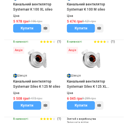
Канальний вентилятор
Канальний вентилятор
Systemair K 100 XL sileo
Systemair K 100 M sileo
Ціна
Ціна
5 978 грн
5 474 грн
9 196 грн
8 421 грн
Купити
Купити
(1)
(1)
В наявності
В наявності
Акція
Акція
Швеція
Швеція
Канальний вентилятор
Канальний вентилятор
Systemair Sileo K 125 M sileo
Systemair Sileo K 125 XL
sileo
Ціна
Ціна
5 508 грн
6 045 грн
8 473 грн
9 299 грн
Купити
Купити
(1)
В наявності
Знятий з виробництва
Залишити відгук
Акція
Акція