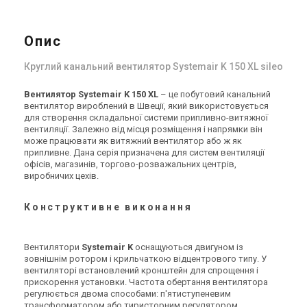
Швеція
Швеція
Канальний вентилятор
Канальний вентилятор
Systemair Sileo K 250 L sileo
Systemair Sileo K 315 M sileo
Опис
Ціна
Ціна
8 967 грн
11 821 грн
13 794 грн
18 185 грн
Круглий канальний вентилятор Systemair K 150 XL sileo
Купити
Купити
Вентилятор Systemair K 150 XL
– це побутовий канальний
(2)
вентилятор вироблений в Швеції, який використовується
В наявності
В наявності
Залишити відгук
для створення складальної системи припливно-витяжної
Акція
Акція
вентиляції. Залежно від місця розміщення і напрямки він
може працювати як витяжний вентилятор або ж як
припливне. Дана серія призначена для систем вентиляції
офісів, магазинів, торгово-розважальних центрів,
виробничих цехів.
Швеція
Швеція
Канальний вентилятор
Канальний вентилятор
Конструктивне виконання
Systemair K 315 L Sileo
Systemair K 315 Sileo
Ціна
Ціна
13 869 грн
12 089 грн
21 336 грн
18 598 грн
Вентилятори
Systemair K
оснащуються двигуном із
Купити
Купити
зовнішнім ротором і крильчаткою відцентрового типу. У
вентиляторі встановлений кронштейн для спрощення і
прискорення установки. Частота обертання вентилятора
регулюється двома способами: п'ятиступеневим
трансформатором або тиристорним регулятором.