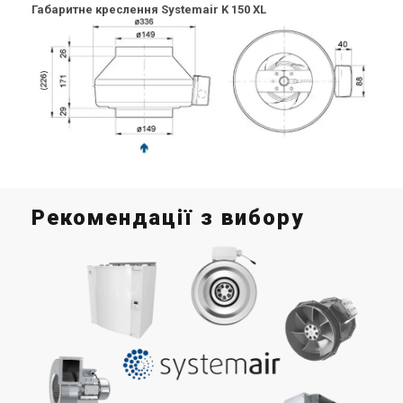
Габаритне креслення Systemair K 150 XL
Рекомендації з вибору
На
пр
в
При
пош