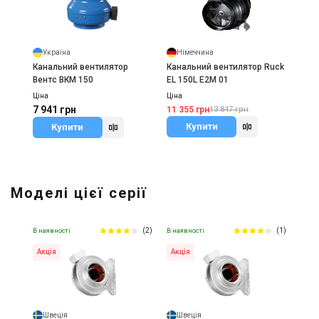
Україна
Німеччина
Канальний вентилятор
Канальний вентилятор Ruck
Вентс ВКМ 150
EL 150L E2M 01
Ціна
Ціна
7 941 грн
11 355 грн
13 847 грн
Купити
Купити
Моделі цієї серії
(2)
(1)
В наявності
В наявності
Акція
Акція
Швеція
Швеція