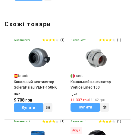
Схожі товари
(1)
(1)
В наявності
В наявності
Іспанія
Італія
Канальний вентилятор
Канальний вентилятор
Soler&Palau VENT-150NK
Vortice Lineo 150
Ціна
Ціна
9 708 грн
11 337 грн
14 162 грн
Купити
Купити
(1)
(1)
В наявності
В наявності
Акція