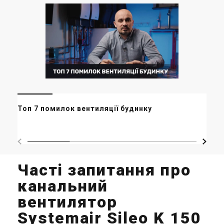
Мі
Топ 7 помилок вентиляції будинку
ор
ма
Часті запитання про
канальний
вентилятор
Systemair Sileo K 150