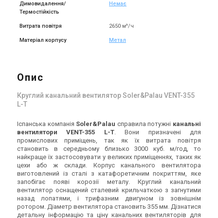
Димовидалення/
Немає
(1)
В наявності
Знятий з виробництва
Залишити відгук
Термостійкість
Витрата повітря
2650 м³/ч
Матеріал корпусу
Метал
Іспанія
Іспанія
Канальний вентилятор
Канальний вентилятор
Опис
Soler&Palau VENT-150NK
Soler&Palau VENT-150 B
Ціна
Ціна
Круглий канальний вентилятор Soler&Palau VENT-355
9 708 грн
Ціна за запитом
L-T
Купити
Купити
Іспанська компанія
Soler&Palau
справила потужні
канальні
вентилятори VENT-355 L-Т
. Вони призначені для
(1)
В наявності
Знятий з виробництва
промислових приміщень, так як їх витрата повітря
Залишити відгук
становить в середньому близько 3000 куб. м/год, то
найкраще їх застосовувати у великих приміщеннях, таких як
цехи або ж склади. Корпус канального вентилятора
виготовлений із сталі з катафоретичним покриттям, яке
запобігає появі корозії металу. Круглий канальний
вентилятор оснащений сталевий крильчаткою з загнутими
Іспанія
Іспанія
назад лопатями, і трифазним двигуном із зовнішнім
Канальний вентилятор
Канальний вентилятор
ротором. Діаметр вентилятора становить 355 мм. Дізнатися
Soler&Palau VENT-125NK
Soler&Palau VENT-125 B
детальну інформацію та ціну канальних вентиляторів для