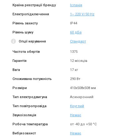
Країна реєстрації бренду
Іспанія
Іспанія
Іспанія
Електропідключення
1~ 220 V/50 Hz
Канальний вентилятор
Канальний вентилятор
Soler&Palau VENT-200NK
Рівень захисту
IP44
Soler&Palau VENT-200 B
Ціна
Ціна
Рівень шуму
60 дБа
12 997 грн
Ціна за запитом
Опції керування
Стандарт
Купити
Купити
Частота обертів
1375
В наявності
Залишити відгук
Знятий з виробництва
Гарантія
12 місяців
Залишити відгук
Вага
17 кг
Споживана потужність
290 Вт
Розміри
410х508х508 мм
Іспанія
Іспанія
Тип електродвигуна
Асинхронний
Канальний вентилятор
Канальний вентилятор
Тип повітропровіда
Круглий
Soler&Palau VENT-160NK
Soler&Palau VENT-160 B
Ціна
Звукоізоляція
Немає
Ціна
9 708 грн
Ціна за запитом
Робоча температура
от -40 до +50 °C
Купити
Купити
Вибухозахист
Немає