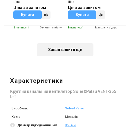
Ціна
Ціна
Ціна за запитом
Ціна за запитом
Купити
Купити
В наявності
Залишити відгук
В наявності
Залишити відгук
Завантажити ще
Іспанія
Іспанія
Канальний вентилятор
Канальний вентилятор
Soler&Palau VENT-315NK
Soler&Palau VENT-250NK
Характеристики
Ціна
Ціна
16 288 грн
12 997 грн
Круглий канальний вентилятор Soler&Palau VENT-355
Купити
Купити
L-T
В наявності
Залишити відгук
Знятий з виробництва
Виробник
Soler&Palau
Залишити відгук
Колір
Металік
Діаметр під'єднання, мм
355 мм