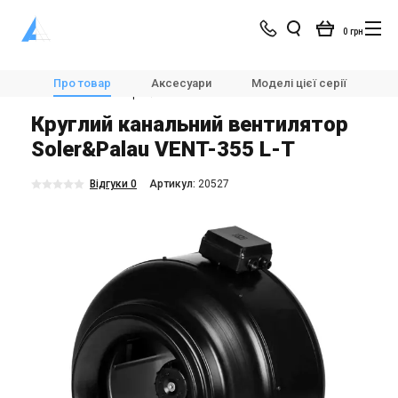
0 грн
Магазин
Вентиляція
Вентилятори
Про товар
Аксесуари
Моделі цієї серії
Х
Канальні вентилятори
Soler&Palau VENT-355 L-T
Круглий канальний вентилятор
Soler&Palau VENT-355 L-T
Відгуки 0
Aртикул:
20527