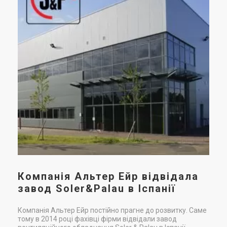
пр
в
При
пош
вен
вен
чит
Компанія Альтер Ейр відвідала
завод Soler&Palau в Іспанії
Компанія Альтер Ейр постійно прагне до розвитку. Саме
тому в 2014 році фахівці фірми відвідали завод