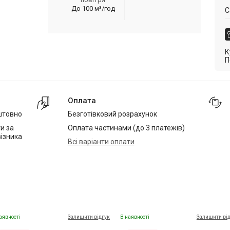
До 100 м³/год
С
К
П
Оплата
штовно
Безготівковий розрахунок
и за
Оплата частинами (до 3 платежів)
ізника
Всі варіанти оплати
аявності
Залишити відгук
В наявності
Залишити ві