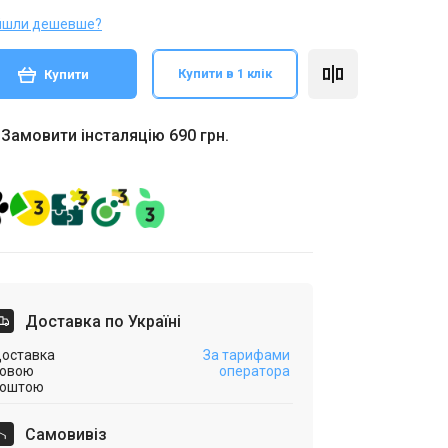
йшли дешевше?
Купити в 1 клік
Купити
Замовити інсталяцію 690 грн.
Доставка по Україні
оставка
За тарифами
овою
оператора
оштою
Самовивіз