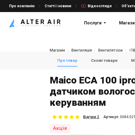
Про компанію
Статті і новини
Відеоогляди
Об’єкт
Послуги
Магази
Магазин
Вентиляція
Вентилятори
💨
Про товар
Схожі товари
Мо
Maico ECA 100 ipr
датчиком вологос
керуванням
Відгуки 2
Aртикул:
0084.02
Акція