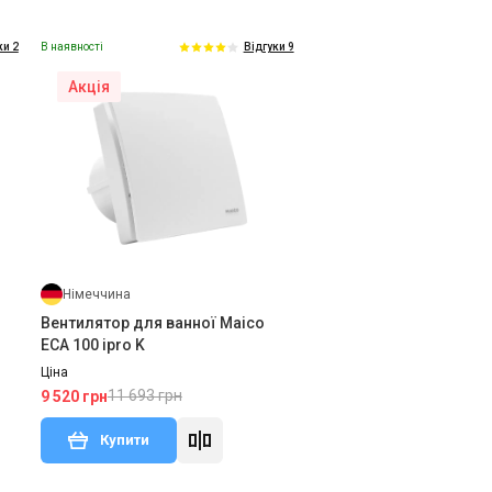
В наявності
ки 2
Відгуки 9
Акція
Німеччина
Вентилятор для ванної Maico
ECA 100 ipro K
Ціна
11 693 грн
9 520 грн
Купити