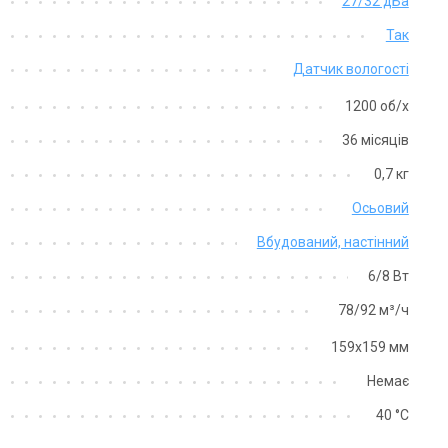
27/32 дБа
Акція
Акція
Так
Датчик вологості
1200 об/х
36 місяців
0,7 кг
Німеччина
Німеччина
Осьовий
нтилятор для ванної Maico
Вентилятор для ванної Maico
A 100 ipro KH
ECA 100 ipro RC
Вбудований, настінний
на
Ціна
6/8 Вт
17 540 грн
 280 грн
31 216 грн
78/92 м³/ч
Купити
Купити
159х159 мм
аявності
В наявності
Відгуки 3
Відгу
Немає
Акція
Акція
40 °C