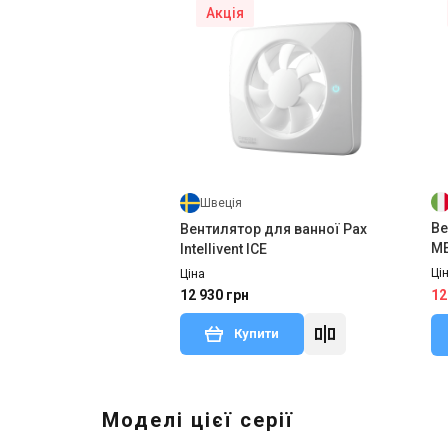
Акція
Швеція
Ве
Вентилятор для ванної Pax
ME
Intellivent ICE
Ці
Ціна
12 930 грн
12
Купити
Моделі цієї серії