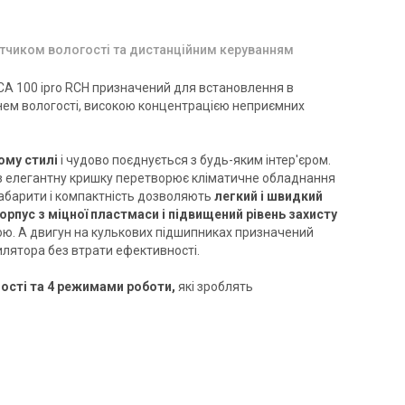
датчиком вологості та дистанційним керуванням
A 100 ipro RCH призначений для встановлення в
нем вологості, високою концентрацією неприємних
Німеччина
Німеччина
ому стилі
і чудово поєднується з будь-яким інтер'єром.
нтилятор для ванної Maico
Вентилятор для ванної Maico
з елегантну кришку перетворює кліматичне обладнання
A 150 ipro H
ECA 150 ipro K
габарити і компактність дозволяють
легкий і швидкий
на
Ціна
орпус з міцної пластмаси і підвищений рівень захисту
37 167 грн
35 444 грн
 260 грн
28 860 грн
ю. А двигун на кулькових підшипниках призначений
илятора без втрати ефективності.
Купити
Купити
ості та 4 режимами роботи,
які зроблять
В наявності
В наявності
Відгуки 2
Відгуки 3
Акція
Акція