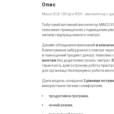
Опис
Maico ECA 100 ipro RCH - вентилятор с 
Побутовий витяжний вентилятор MAICO EC
невеликих приміщеннях з підвищеним рів
запахів і відпрацьованого повітря.
Німеччина
Дизайн обладнання виконаний
в класичн
Ве
Вентилятор для ванної Maico
Всмоктування забрудненого повітря чере
EC
ECA 150 ipro B
в повноцінний предмет декору. Невеликі 
Ці
Ціна
монтаж
без додаткових зусиль і витрат.
К
38 785 грн
30
гарантують довгострокову роботу пристро
для організації безперервної роботи вент
Купити
Дана модель оснащена
2 рівнями потужн
використання легким і комфортним:
В наявності
Акція
продуктивна програма;
нічний режим;