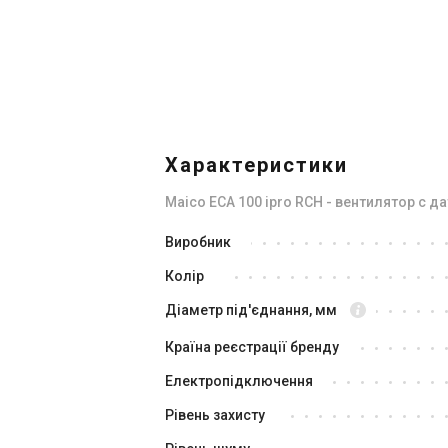
В наявності
В н
Відгуки 8
Акція
Характеристики
Maico ECA 100 ipro RCH - вентилятор с 
Німеччина
Виробник
Вентилятор для ванної Maico
Ве
Колір
ECA 100 ipro KVZC з таймером
EC
Ціна
Ці
Діаметр під'єднання, мм
15 869 грн
12 920 грн
17
Країна реєстрації бренду
Купити
Електропідключення
Рівень захисту
В наявності
В н
Відгуки 2