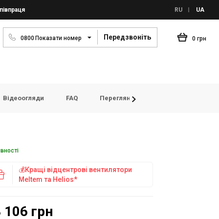
півпраця
RU
UA
Передзвоніть
0
8
0
0
Показати номер
0 грн
Відеоогляди
FAQ
Переглянуті товари
Відгуки
явності
💰Кращі відцентрові вентилятори
Meltem та Helios*
 106 грн