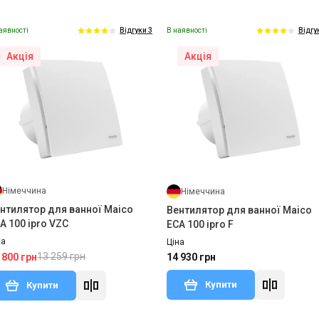
аявності
В наявності
Відгуки 3
Відгу
Акція
Акція
Німеччина
Німеччина
нтилятор для ванної Maico
Вентилятор для ванної Maico
A 100 ipro VZC
ECA 100 ipro F
на
Ціна
13 259 грн
 800 грн
14 930 грн
Купити
Купити