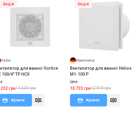
Акція
Акція
Італія
Німеччина
нтилятор для ванної Vortice
Вентилятор для ванної Helios
 100/4" TP HCS
M1-100 P
на
Ціна
14 634 грн
12 919 грн
 232 грн
10 723 грн
Купити
Купити