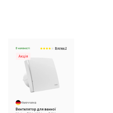
В наявності
ки 3
Відгуки 2
Акція
В наявності
Відгуки 2
Акція
Німеччина
Вентилятор для ванної Maico
ECA 100 ipro H
Ціна
14 930 грн
12 160 грн
Купити
Німеччина
В наявності
ки 2
Відгуки 3
Вентилятор для ванної