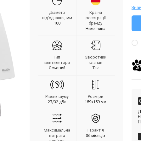
Зна
Діаметр
Країна
під'єднання, мм
реєстрації
100
бренду
Німеччина
Тип
Зворотний
вентилятора
клапан
Осьовий
Так
Рівень шуму
Розміри
27/32 дБа
159х159 мм
Д
Н
П
Максимальна
Гарантія
витрата
36 місяців
повітря