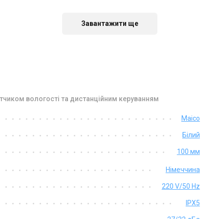
аявності
В наявності
Відгуки 2
Відгу
Акція
Акція
Завантажити ще
датчиком вологості та дистанційним керуванням
Німеччина
Німеччина
Maico
нтилятор для ванної Maico
Вентилятор для ванної Maico
Білий
A 100 ipro KF
ECA 100 ipro B
на
Ціна
100 мм
 540 грн
16 078 грн
Німеччина
Купити
Купити
220 V/50 Hz
IPX5
аявності
В наявності
Відгуки 6
Відгу