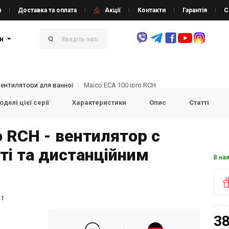
и
Доставка та оплата
Акції
Контакти
Гарантія
С
н
Вентилятори для ванної
Maico ECA 100 ipro RCH
делі цієї серії
Характеристики
Опис
Статті
o RCH - вентилятор с
ті та дистанційним
В на
11
38