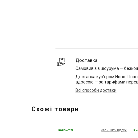
Доставка
Самовивіз з шоурума — безко
Доставка кур'єром Нової Пошт
адресою — за тарифами перев
Всі способи доствки
Схожі товари
В наявності
Залишити відгук
В н