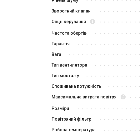
Рівень шуму
Акція
Зворотний клапан
Опції керування
Частота обертів
Гарантія
Вага
Німеччина
Тип вентилятора
Ве
Вентилятор для ванної Maico
EC
ECA 100 ipro KB
Тип монтажу
Ці
Ціна
Споживана потужність
18 688 грн
14
Максимальна витрата повітря
Купити
Розміри
В наявності
В н
Відгуки 3
Повітряний фільтр
Акція
Робоча температура