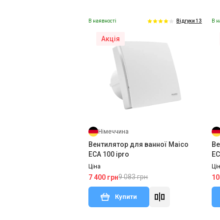
В наявності
В н
Відгуки 13
Акція
Німеччина
Вентилятор для ванної Maico
Ве
ECA 100 ipro
EC
Ціна
Ці
9 083 грн
7 400 грн
10
Купити