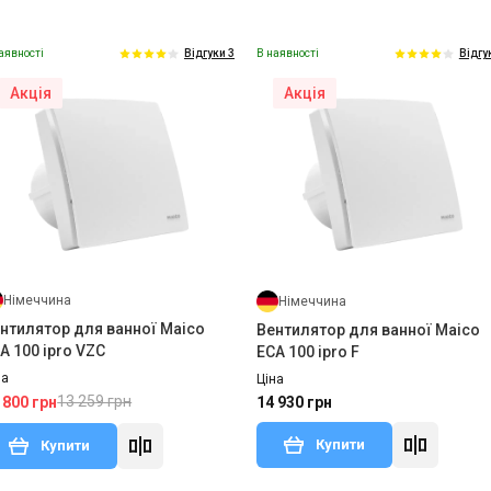
аявності
В наявності
Відгуки 3
Відгу
Акція
Акція
Німеччина
Німеччина
нтилятор для ванної Maico
Вентилятор для ванної Maico
A 100 ipro VZC
ECA 100 ipro F
на
Ціна
13 259 грн
 800 грн
14 930 грн
Купити
Купити