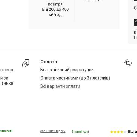
повітря
С
Від 200 до 400
м³/год
К
П
Оплата
штовно
Безготівковий розрахунок
и за
Оплата частинами (до 3 платежів)
ізника
Всі варіанти оплати
аявності
Залишити відгук
В наявності
Відгу