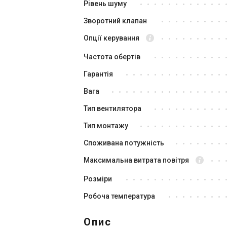
Рівень шуму
Акція
Зворотний клапан
Опції керування
Частота обертів
Гарантія
Вага
Німеччина
Тип вентилятора
Ве
Вентилятор для ванної Maico
EC
ECA 100 ipro KB
Тип монтажу
Ці
Ціна
Споживана потужність
18 688 грн
14
Максимальна витрата повітря
Купити
Розміри
В наявності
В н
Відгуки 3
Робоча температура
Акція
Опис