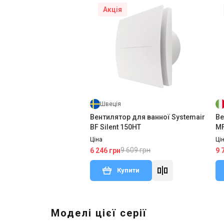
Акція
Швеція
Вентилятор для ванної Systemair
Ве
BF Silent 150HT
MF
Ціна
Ці
9 609 грн
6 246 грн
9 
Купити
Моделі цієї серії