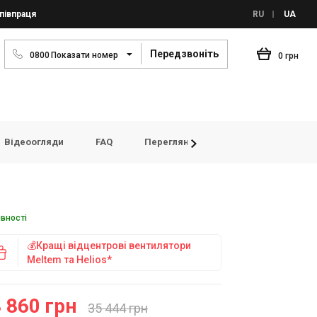
півпраця
RU
UA
Передзвоніть
0
8
0
0
Показати номер
0 грн
Відеоогляди
FAQ
Переглянуті товари
Відгуки
явності
💰Кращі відцентрові вентилятори
Meltem та Helios*
 860 грн
35 444 грн