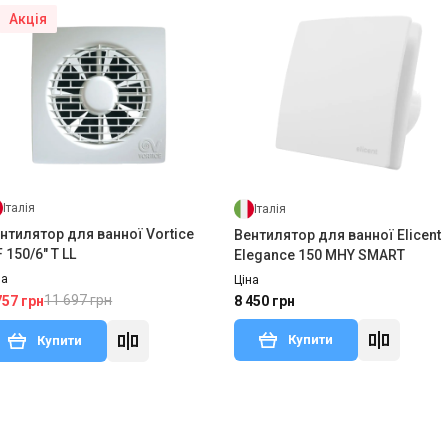
Акція
Італія
Італія
нтилятор для ванної Vortice
Вентилятор для ванної Elicent
 150/6" T LL
Elegance 150 MHY SMART
на
Ціна
11 697 грн
757 грн
8 450 грн
Купити
Купити