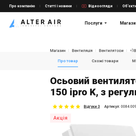
Про компанію
Статті і новини
Відеоогляди
Об’єкт
Послуги
Магази
Магазин
Вентиляція
Вентилятори
💨
Про товар
Схожі товари
Мо
Осьовий вентилят
150 ipro K, з рег
Відгуки 3
Aртикул:
0084.00
Акція