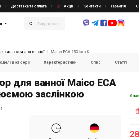
и
Доставка та оплата
Акції
Контакти
Гарантія
С
н
Вентилятори для ванної
Maico ECA 150 ipro K
делі цієї серії
Характеристики
Опис
Статті
ор для ванної Maico ECA
улюємою заслінкою
В на
91
28