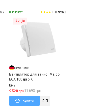
В наявності
ки 2
Відгуки 9
Акція
Німеччина
Вентилятор для ванної Maico
ECA 100 ipro K
Ціна
11 693 грн
9 520 грн
Купити