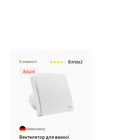
В наявності
ки 3
Відгуки 2
Акція
В наявності
Відгуки 3
Акція
Німеччина
Вентилятор для ванної Maico
ECA 100 ipro H
Ціна
14 930 грн
12 160 грн
Купити
Німеччина
В наявності
ки 2
Відгуки 2
Вентилятор для ванної