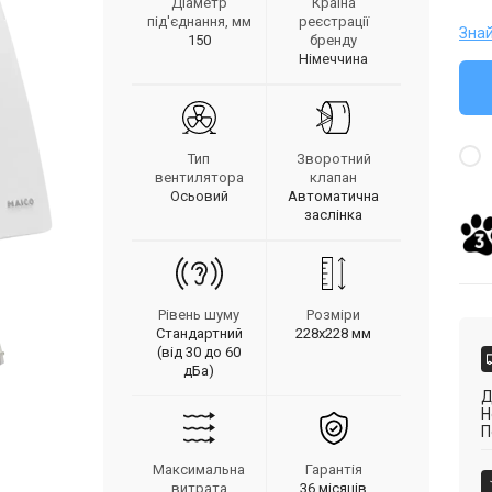
Діаметр
Країна
під'єднання, мм
реєстрації
Зна
150
бренду
Німеччина
Тип
Зворотний
вентилятора
клапан
Осьовий
Автоматична
заслінка
Рівень шуму
Розміри
Стандартний
228х228 мм
(від 30 до 60
дБа)
Д
Н
П
Максимальна
Гарантія
витрата
36 місяців