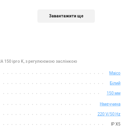
аявності
В наявності
Відгуки 2
Відгу
Акція
Акція
Завантажити ще
A 150 ipro K, з регулюємою заслінкою
Німеччина
Німеччина
Maico
нтилятор для ванної Maico
Вентилятор для ванної Maico
Білий
A 100 ipro KF
ECA 100 ipro B
на
Ціна
150 мм
 540 грн
16 078 грн
Німеччина
Купити
Купити
220 V/50 Hz
IP X5
аявності
В наявності
Відгуки 6
Відгу