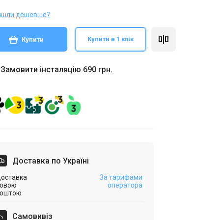
йшли дешевше?
Купити в 1 клік
Купити
Замовити інсталяцію 690 грн.
Доставка по Україні
оставка
За тарифами
овою
оператора
оштою
Самовивіз