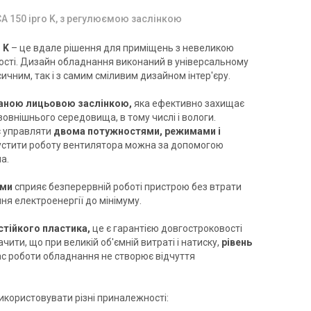
A 150 ipro K, з регулюємою заслінкою
 K
– це вдале рішення для приміщень з невеликою
ості. Дизайн обладнання виконаний в універсальному
сичним, так і з самим сміливим дизайном інтер'єру.
аною лицьовою заслінкою,
яка ефективно захищає
Німеччина
Німеччина
зовнішнього середовища, в тому числі і вологи.
Вентилятор для ванної Maico
нтилятор для ванної Maico
 управляти
двома потужностями, режимами і
ECA 150 ipro H
A 150 ipro B
стити роботу вентилятора можна за допомогою
а.
Ціна
на
37 167 грн
 785 грн
30 260 грн
ами
сприяє безперервній роботі пристрою без втрати
я електроенергії до мінімуму.
Купити
Купити
стійкого пластика,
це є гарантією довгостроковості
В наявності
В наявності
Відгуки 2
Відгуки 3
чити, що при великій об'ємній витраті і натиску,
рівень
ас роботи обладнання не створює відчуття
Акція
Акція
користовувати різні приналежності: