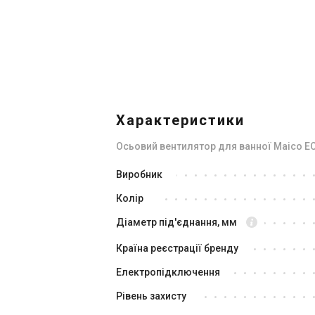
В наявності
В н
Відгуки 8
Акція
Характеристики
Осьовий вентилятор для ванної Maico EC
Німеччина
Виробник
Вентилятор для ванної Maico
Ве
Колір
ECA 100 ipro KVZC з таймером
EC
Ціна
Ці
Діаметр під'єднання, мм
15 869 грн
12 920 грн
17
Країна реєстрації бренду
Купити
Електропідключення
Рівень захисту
В наявності
В н
Відгуки 2