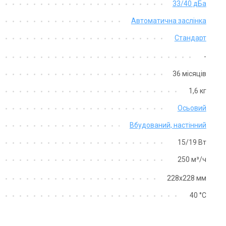
33/40 дБа
Акція
Акція
Автоматична заслінка
Стандарт
-
36 місяців
1,6 кг
Німеччина
Німеччина
Осьовий
нтилятор для ванної Maico
Вентилятор для ванної Maico
A 100 ipro KH
ECA 100 ipro RC
Вбудований, настінний
на
Ціна
15/19 Вт
17 540 грн
 280 грн
31 216 грн
250 м³/ч
Купити
Купити
228х228 мм
аявності
В наявності
Відгуки 3
Відгу
40 °C
Акція
Акція