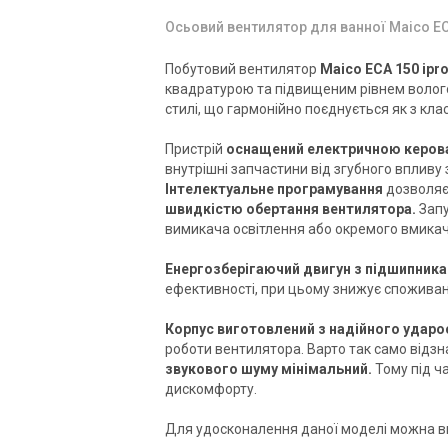
Осьовий вентилятор для ванної Maico EC
Побутовий вентилятор
Maico ECA 150 ipro
квадратурою та підвищеним рівнем волог
стилі, що гармонійно поєднується як з кла
Пристрій
оснащений електричною керов
Німеччина
внутрішні запчастини від згубного впливу 
Вентилятор для ванної Maico
Ве
Інтелектуальне програмування
дозволяє
ECA 150 ipro
EC
швидкістю обертання вентилятора.
Запу
вимикача освітлення або окремого вмикач
Ціна
Ці
29 285 грн
23 840 грн
38
Енергозберігаючий двигун з підшипник
ефективності, при цьому знижує споживанн
Купити
Корпус виготовлений з надійного ударо
В наявності
роботи вентилятора. Варто так само відзна
звукового шуму мінімальний.
Тому під ч
Акція
дискомфорту.
Для удосконалення даної моделі можна ви