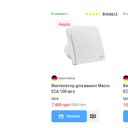
В наявності
В н
Відгуки 13
Акція
Німеччина
Вентилятор для ванної Maico
Ве
ECA 100 ipro
EC
Ціна
Ці
9 083 грн
7 400 грн
10
Купити