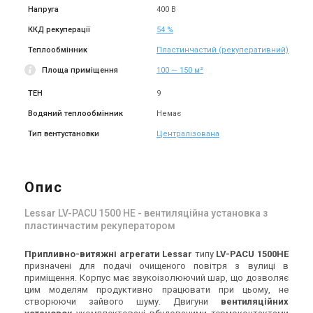
Напруга
400 В
ККД рекуперації
54 %
Теплообмінник
Пластинчастий (рекуперативний)
Площа приміщення
100 — 150 м²
ТЕН
9
Водяний теплообмінник
Немає
Тип вентустановки
Централізована
Опис
Lessar LV-PACU 1500 HE - вентиляційна установка з
пластинчастим рекуператором
Припливно-витяжні агрегати
Lessar
типу
LV-PACU 1500HE
призначені для подачі очищеного повітря з вулиці в
приміщення. Корпус має звукоізолюючий шар, що дозволяє
цим моделям продуктивно працювати при цьому, не
створюючи зайвого шуму. Двигуни
вентиляційних