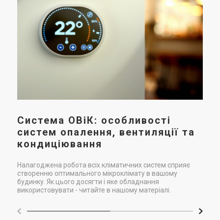
М
ве
за
х
Мон
под
нео
аси
тех
Сфе
різ
при
Система ОВіК: особливості
про
систем опалення, вентиляції та
кондиціювання
Налагоджена робота всіх кліматичних систем сприяє
створенню оптимального мікроклімату в вашому
будинку. Як цього досягти і яке обладнання
використовувати - читайте в нашому матеріалі.