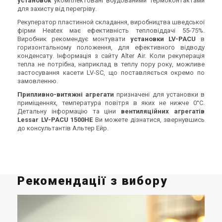
установок
укомплектовані вбудованими термоконтактами
для захисту від перегріву.
Рекуператор пластинной складання, виробництва шведської
фірми Heatex має ефективність тепловіддачі 55-75%.
Виробник рекомендує монтувати
установки
LV-PACU
в
горизонтальному положення, для ефективного відводу
конденсату. Інформація з сайту Alter Air. Коли рекуперація
тепла не потрібна, наприклад в теплу пору року, можливе
застосування касети LV-SC, що поставляється окремо по
замовленню.
Припливно-витяжні агрегати
призначені для установки в
приміщеннях, температура повітря в яких не нижче 0°С.
Детальну інформацію та ціни
вентиляційних агрегатів
Lessar LV-PACU 1500HE
Ви можете дізнатися, звернувшись
до консультантів Альтер Ейр.
Рекомендації з вибору