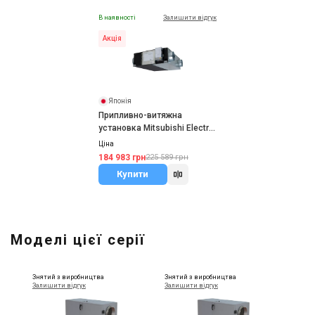
В наявності
Залишити відгук
Акція
Японія
Припливно-витяжна
установка Mitsubishi Electric
LGH-100RVX-E
Ціна
184 983 грн
225 589 грн
Купити
Моделі цієї серії
Знятий з виробництва
Знятий з виробництва
Залишити відгук
Залишити відгук