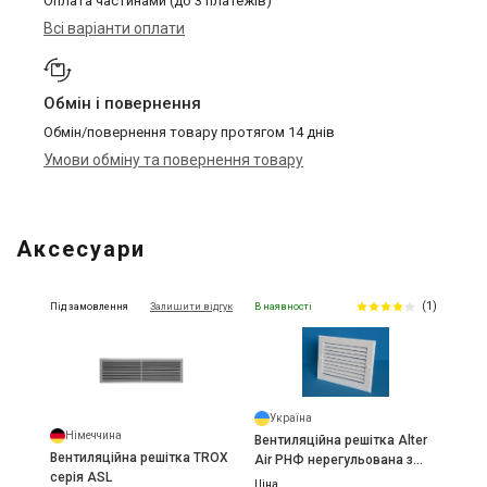
Оплата частинами (до 3 платежів)
Всі варіанти оплати
Обмін і повернення
Обмін/повернення товару протягом 14 днів
Умови обміну та повернення товару
Аксесуари
(1)
Під замовлення
Залишити відгук
В наявності
Україна
Німеччина
Вентиляційна решітка Alter
Вентиляційна решітка TROX
Air РНФ нерегульована з
серія ASL
фільтром
Ціна