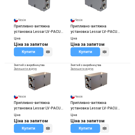
Чехія
Чехія
Припливно-витяжна
Припливно-витяжна
установка Lessar LV-PACU
установка Lessar LV-PACU
400 HE
700 HE
Ціна
Ціна
Ціна за запитом
Ціна за запитом
Купити
Купити
Знятий з виробництва
Знятий з виробництва
Залишити відгук
Залишити відгук
Чехія
Чехія
Припливно-витяжна
Припливно-витяжна
установка Lessar LV-PACU
установка Lessar LV-PACU
1000 HW
1900 HE
Ціна
Ціна
Ціна за запитом
Ціна за запитом
Купити
Купити