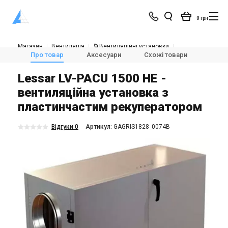
0 грн
Магазин
Вентиляція
🌀Вентиляційні установки
💨Припливно-витяжні установки з рекуперацією тепла
Про товар
Аксесуари
Схожі товари
Модел
Lessar LV-PACU 1500 HE
Lessar LV-PACU 1500 HE -
вентиляційна установка з
пластинчастим рекуператором
Відгуки 0
Aртикул:
GAGRIS1828_0074B