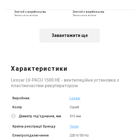
Знятий з виробництва
Знятий з виробництва
Залишити відгук
Залишити відгук
Завантажити ще
Чехія
Чехія
Припливно-витяжна
Припливно-витяжна
установка Lessar LV-PACU
установка Lessar LV-PACU
1500 HW
1900 HW
Характеристики
Ціна
Ціна
Ціна за запитом
Ціна за запитом
Lessar LV-PACU 1500 HE - вентиляційна установка з
Купити
Купити
пластинчастим рекуператором
Виробник
Lessar
Колір
Сірий
Діаметр під'єднання, мм
315 мм
Країна реєстрації бренду
Чехія
Електропідключення
220 V/50 Hz