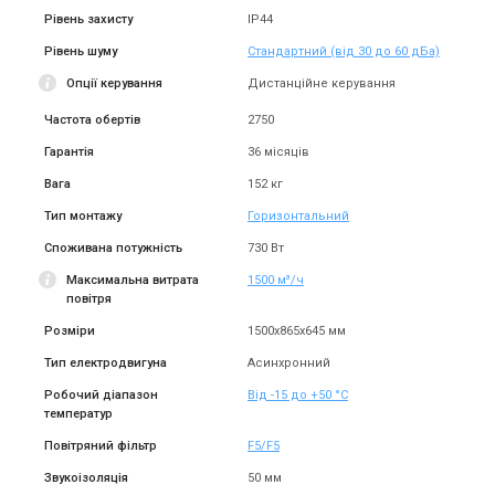
Рівень захисту
IP44
Рівень шуму
Стандартний (від 30 до 60 дБа)
Опції керування
Дистанційне керування
Частота обертів
2750
Гарантія
36 місяців
Вага
152 кг
Тип монтажу
Горизонтальний
Споживана потужність
730 Вт
Максимальна витрата
1500 м³/ч
повітря
Розміри
1500x865x645 мм
Тип електродвигуна
Асинхронний
Робочий діапазон
Від -15 до +50 °С
температур
Повітряний фільтр
F5/F5
Звукоізоляція
50 мм