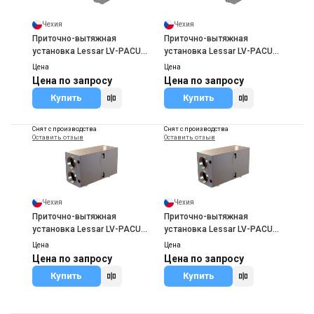
Чехия
Чехия
Приточно-вытяжная
Приточно-вытяжная
установка Lessar LV-PACU
установка Lessar LV-PACU
400 HE
700 HE
Цена
Цена
Цена по запросу
Цена по запросу
Купить
Купить
Снят с производства
Снят с производства
Оставить отзыв
Оставить отзыв
Чехия
Чехия
Приточно-вытяжная
Приточно-вытяжная
установка Lessar LV-PACU
установка Lessar LV-PACU
1000 HW
1900 HE
Цена
Цена
Цена по запросу
Цена по запросу
Купить
Купить