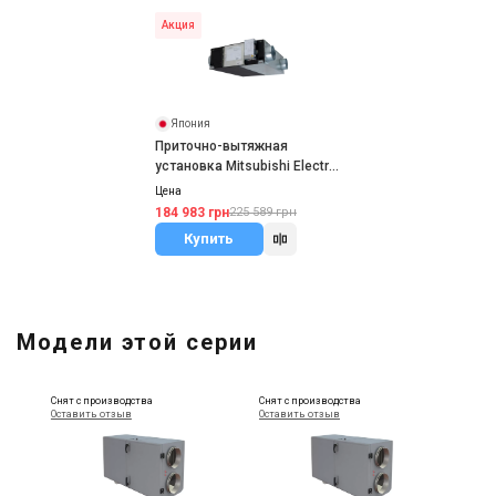
Акция
Япония
Приточно-вытяжная
установка Mitsubishi Electric
LGH-100RVX-E
Цена
184 983 грн
225 589 грн
Купить
Модели этой серии
Снят с производства
Снят с производства
Оставить отзыв
Оставить отзыв