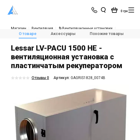
0 грн
Магазин
Вентиляция
🌀Вентиляционные установки
💨Приточно-вытяжные установки с рекуперацией тепла
О товаре
Аксессуары
Похожие товары
Lessar LV-PACU 1500 HE
Lessar LV-PACU 1500 HE -
вентиляционная установка с
пластинчатым рекуператором
Отзывы 0
Aртикул:
GAGRIS1828_0074B