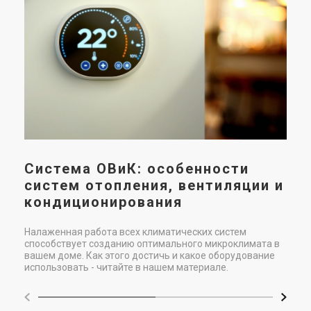
М
в
п
х
Мон
под
нео
для
тех
пом
дос
как
Система ОВиК: особенности
ком
систем отопления, вентиляции и
кондиционирования
Налаженная работа всех климатических систем
способствует созданию оптимального микроклимата в
вашем доме. Как этого достичь и какое оборудование
использовать - читайте в нашем материале.