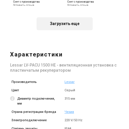
Снят с производства
Снят с производства
Оставить отзыв
Оставить отзыв
Загрузить еще
Чехия
Чехия
Приточно-вытяжная
Приточно-вытяжная
установка Lessar LV-PACU
установка Lessar LV-PACU
1500 HW
1900 HW
Характеристики
Цена
Цена
Цена по запросу
Цена по запросу
Lessar LV-PACU 1500 HE - вентиляционная установка с
Купить
Купить
пластинчатым рекуператором
Производитель
Lessar
Цвет
Серый
Диаметр подключения,
315 мм
мм
Страна регистрации бренда
Чехия
Электроподключение
220 V/50 Hz
Степень защиты
IP44