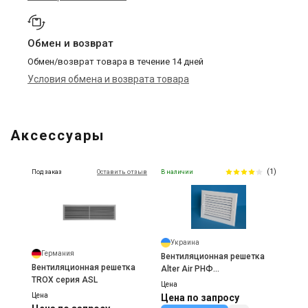
Обмен и возврат
Обмен/возврат товара в течение 14 дней
Условия обмена и возврата товара
Аксессуары
(1)
Под заказ
Оставить отзыв
В наличии
Украина
Германия
Вентиляционная решетка
Вентиляционная решетка
Alter Air РНФ
TROX серия ASL
нерегулируемая с фильтром
Цена
Цена
Цена по запросу