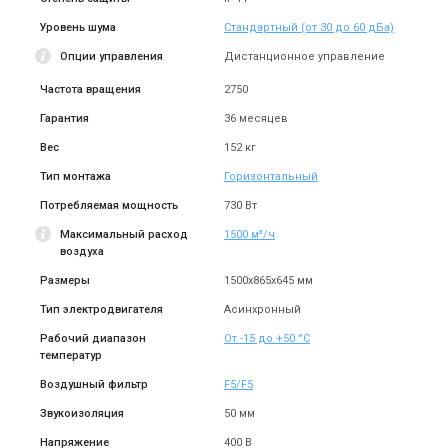
Уровень шума
Стандартный (от 30 до 60 дБа)
Опции управления
Дистанционное управление
Частота вращения
2750
Гарантия
36 месяцев
Вес
152 кг
Тип монтажа
Горизонтальный
Потребляемая мощность
730 Вт
Максимальный расход
1500 м³/ч
воздуха
Размеры
1500x865x645 мм
Тип электродвигателя
Асинхронный
Рабочий диапазон
От -15 до +50 °С
температур
Воздушный фильтр
F5/F5
Звукоизоляция
50 мм
Напряжение
400 В