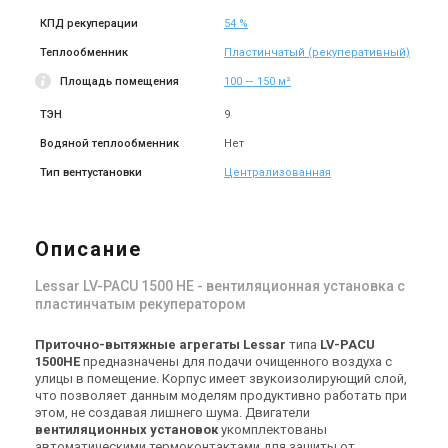
КПД рекуперации
54 %
Теплообменник
Пластинчатый (рекуперативный)
Площадь помещения
100 — 150 м²
ТЭН
9
Водяной теплообменник
Нет
Тип вентустановки
Централизованная
Описание
Lessar LV-PACU 1500 HE - вентиляционная установка с
пластинчатым рекуператором
Приточно-вытяжные агрегаты
Lessar
типа
LV-PACU
1500HE
предназначены для подачи очищенного воздуха с
улицы в помещение. Корпус имеет звукоизолирующий слой,
что позволяет данным моделям продуктивно работать при
этом, не создавая лишнего шума. Двигатели
вентиляционных установок
укомплектованы
автоматическими термоконтактами для защиты от