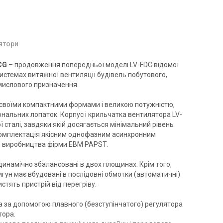
лятори
CG
– продовження попередньої моделі LV-FDC відомої
истемах витяжної вентиляції будівель побутового,
мислового призначення.
своїми компактними формами і великою потужністю,
нальних лопаток. Корпус і крильчатка вентилятора LV-
 сталі, завдяки якій досягається мінімальний рівень
комплектація якісним однофазним асинхронним
о виробництва фірми EBM PAPST.
динамічно збалансовані в двох площинах. Крім того,
игун має вбудовані в послідовні обмотки (автоматичні)
стять пристрій від перегріву.
 за допомогою плавного (безступінчатого) регулятора
тора.