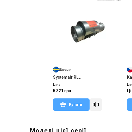
Швеція
Systemair RLL
Ка
Ціна
Ці
5 321 грн
Ці
Купити
Моделі цієї серії