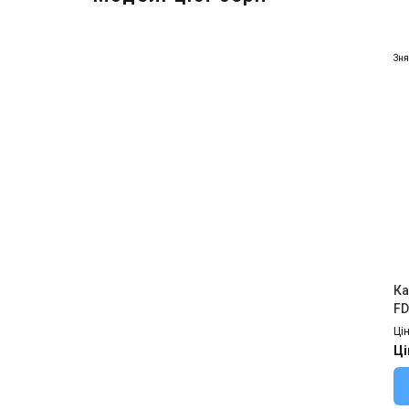
Зня
Ка
FD
Ці
Ці