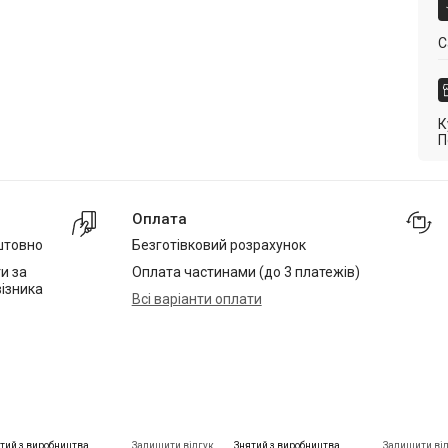
С
К
П
Оплата
штовно
Безготівковий розрахунок
и за
Оплата частинами (до 3 платежів)
ізника
Всі варіанти оплати
тий з виробництва
Залишити відгук
Знятий з виробництва
Залишити ві