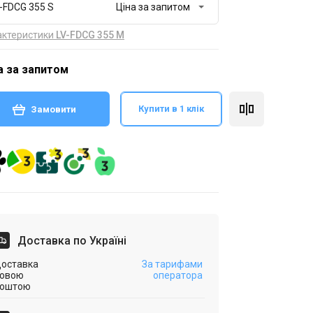
-FDCG 355 S
актеристики
LV-FDCG 355 M
а за запитом
Купити в 1 клік
Замовити
Доставка по Україні
оставка
За тарифами
овою
оператора
оштою