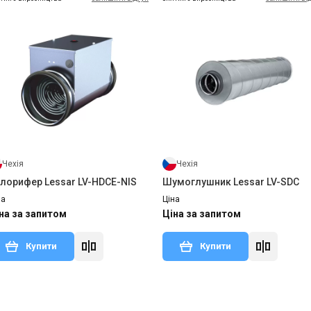
Чехія
Чехія
лорифер Lessar LV-HDCЕ-NIS
Шумоглушник Lessar LV-SDC
на
Ціна
на за запитом
Ціна за запитом
Купити
Купити