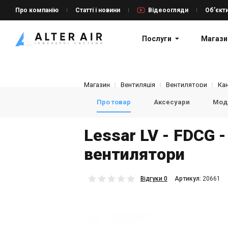
Про компанію
Статті і новини
Відеоогляди
Об’єкт
Послуги
Магази
Магазин
Вентиляція
Вентилятори
Ка
Про товар
Аксесуари
Моде
Lessar LV - FDCG -
вентилятори
Відгуки 0
Aртикул:
20661