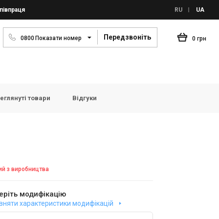
півпраця
RU
UA
Передзвоніть
0
8
0
0
Показати номер
0 грн
еглянуті товари
Відгуки
ий з виробництва
еріть модифікацію
вняти характеристики модифікацій