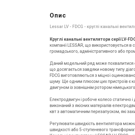
Опис
Lessar LV - FDCG - круглі канальні венти
Круглі канальні вентилятори серії LV-FD
компанії LESSAR, що використовується в с
громадського, адміністративного або про
Даний модельний ряд може похвалитися 
що досягається завдяки новому типу діаго
FDCG виготовляються з міцної оцинкованої
шуму. Ще одним плюсом цих пристроїв є 
двигуном із зовнішнім ротором німецьког
Електродвигун і робоче колесо статично і 
виконаний з якісних матеріалів електродв
квт з автоматичним перезапуском, які захи
Регулювати швидкість вентилятора можна
швидкості або 5-ступеневого трансформа