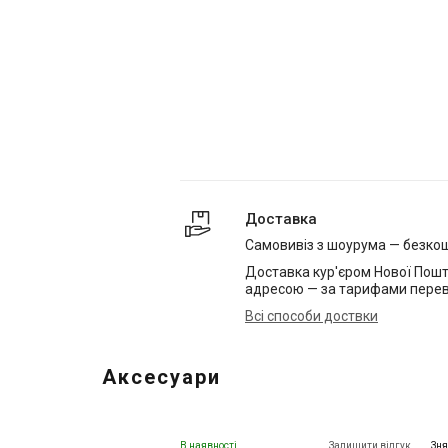
Доставка
Самовивіз з шоурума — безко
Доставка кур'єром Нової Пошт
адресою — за тарифами перев
Всі способи доствки
Аксесуари
В наявності
Залишити відгук
Зня