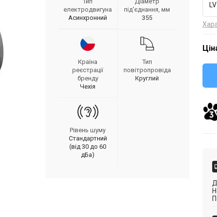
Тип
Діаметр
LV
електродвигуна
під'єднання, мм
Асинхронний
355
Хар
Цін
Країна
Тип
реєстрації
повітропровіда
бренду
Круглий
Чехія
Рівень шуму
Стандартний
(від 30 до 60
дБа)
Д
Н
П