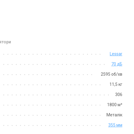
лятори
Lessar
70 дБ
2595 об/хв
11,5 кг
306
1800 м³
Металік
355 мм