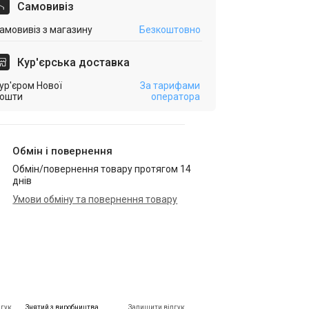
Самовивіз
амовивіз з магазину
Безкоштовно
Кур'єрська доставка
ур'єром Нової
За тарифами
ошти
оператора
Обмін і повернення
Обмін/повернення товару протягом 14
днів
Умови обміну та повернення товару
дгук
Знятий з виробництва
Залишити відгук