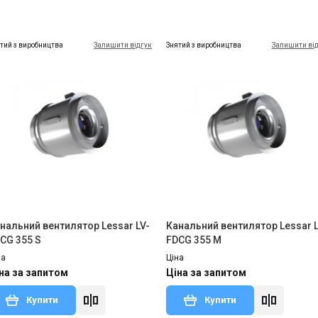
тий з виробництва
Залишити відгук
Знятий з виробництва
Залишити ві
нальний вентилятор Lessar LV-
Канальний вентилятор Lessar L
CG 355 S
FDCG 355 M
на
Ціна
на за запитом
Ціна за запитом
Купити
Купити