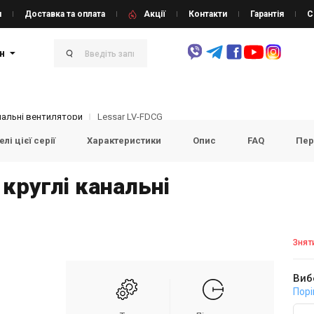
и
Доставка та оплата
Акції
Контакти
Гарантія
С
н
нальні вентилятори
Lessar LV-FDCG
лі цієї серії
Характеристики
Опис
FAQ
Пер
 круглі канальні
Знят
Виб
Порі