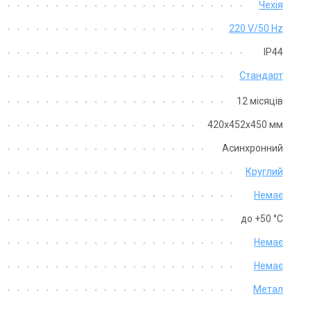
Чехія
220 V/50 Hz
IP44
Стандарт
12 місяців
420x452x450 мм
Асинхронний
Круглий
Немає
до +50 °C
Немає
Немає
Метал