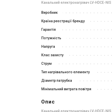
Канальний електронагрівач LV-HDCЕ-NIS
Іспанія
Виробник
Канальний вентилятор
Ка
Країна реєстрації бренду
Soler&Palau VENT/V-200 N
F
Ціна
Ці
Гарантія
Ціна за запитом
Ці
Потужність
Купити
Напруга
Клас захисту
Нем
Знятий з виробництва
Відгуки 1
Струм
Акція
Тип нагрівального елементу
Діаметр патрубка
Мінімальний витрата повітря
Опис
Канальний електронагрівач LV-HDCЕ-NIS