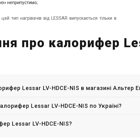
из» неприпустимо;
 цей тип нагрівачів від LESSAR випускається тільки в
ння про калорифер Le
лорифер Lessar LV-HDCЕ-NIS в магазині Альтер Е
алорифер Lessar LV-HDCЕ-NIS по Україні?
фер Lessar LV-HDCЕ-NIS?