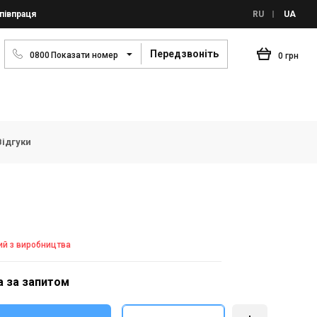
півпраця
RU
UA
Передзвоніть
0
8
0
0
Показати номер
0 грн
Відгуки
ий з виробництва
а за запитом