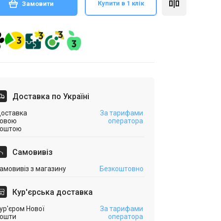
Купити в 1 клік
Замовити
Доставка по Україні
оставка
За тарифами
овою
оператора
оштою
Самовивіз
амовивіз з магазину
Безкоштовно
Кур'єрська доставка
ур'єром Нової
За тарифами
ошти
оператора