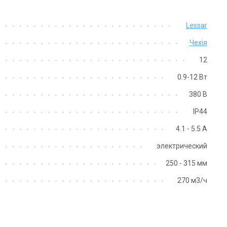
Швеція
Чехія
Lessar
Канальний вентилятор Ostberg
нальний вентилятор Lessar LV-
CK 315 B
Чехія
DCG
Ціна
на
12
16 228 грн
на за запитом
11 360 грн
0.9-12 Вт
Купити
Купити
380 В
IP44
ає в наявності
Залишити відгук
В наявності
Відгу
4.1 - 5.5 А
Акція
Акція
электрический
250 - 315 мм
270 м3/ч