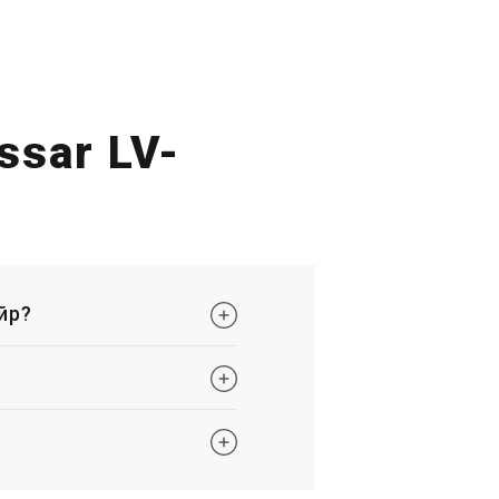
ssar LV-
йр?