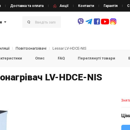
и
Доставка та оплата
Акції
Контакти
Гарантія
С
н
ляції
Повітронагрівачі
Lessar LV-HDCЕ-NIS
актеристики
Опис
FAQ
Переглянуті товари
онагрівач LV-HDCЕ-NIS
Знят
Цін