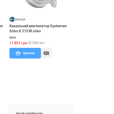
Швеція
ir
Канальний вентилятор Systemair
Sileo K 315 M sileo
Ціна
18 185 грн
11 821 грн
Купити
дгук
Знятий з виробництва
Залишити відгук
Знятий з виробництва