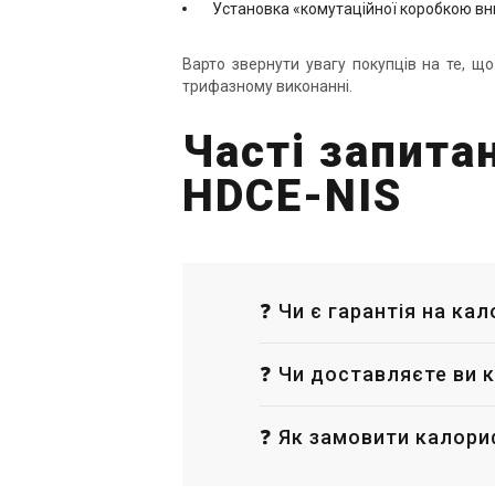
Установка «комутаційної коробкою вн
Варто звернути увагу покупців на те, що
трифазному виконанні.
Часті запита
HDCЕ-NIS
❓ Чи є гарантія на ка
❓ Чи доставляєте ви к
❓ Як замовити калори