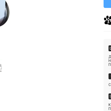
Д
Н
П
С
К
П