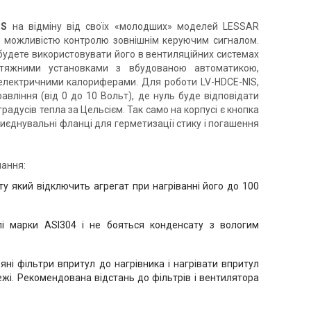
Німеччина
Італія
Канальний вентилятор Ruck EL
нальний вентилятор Vortice
IS
на відміну від своїх «молодших» моделей LESSAR
400 D4 01
neo 200 V0
 можливістю контролю зовнішнім керуючим сигналом.
Ціна
на
будете використовувати його в вентиляційних системах
92 117 грн
на за запитом
75 536 грн
тяжними установками з вбудованою автоматикою,
 електричними калориферами. Для роботи LV-HDCЕ-NIS,
Купити
Купити
равління (від 0 до 10 Вольт), де нуль буде відповідати
радусів тепла за Цельсієм. Так само на корпусі є кнопка
риєднувальні фланці для герметизації стику і погашення
ання:
у який відключить агрегат при нагріванні його до 100
лі марки ASI304 і не бояться конденсату з вологим
ні фільтри впритул до нагрівника і нагрівати впритул
жі. Рекомендована відстань до фільтрів і вентилятора