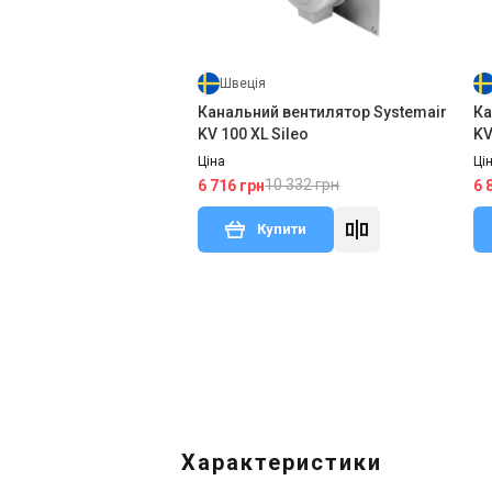
Швеція
Канальний вентилятор Systemair
Ка
KV 100 XL Sileo
KV
Ціна
Ці
10 332 грн
6 716 грн
6 
Купити
Зня
Під замовлення
Відгуки 1
Характеристики