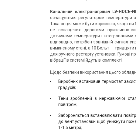
Італія
Канальний вентилятор Vortice
Ка
Канальний електронагрівач LV-HDCЕ-N
Lineo 125 V0
Li
оснащується регулятором температури з
Ціна
Ці
Така опція може бути корисною, якщо ви 
Ціна за запитом
Ці
не оснащених дорогими припливно-ви
датчиками температури і інтегрованими
Купити
відповідно, потрібен зовнішній сигнал уп
вимкненому стані, а 10 Вольт — тридцяти г
для ручного рестарту установки. Гумові п
вібрації в системі йдуть в комплекті.
Щодо безпеки використання цього обладн
Виробник встановив термостат захист
градусів;
Тени зроблений з нержавіючої ста
повітрям;
Забороняється встановлювати повітря
до вент.установки щоб уникнути поже
1-1,5 метра;