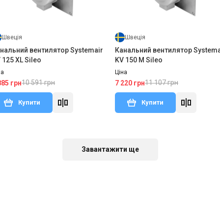
Швеція
Швеція
нальний вентилятор Systemair
Канальний вентилятор Systema
 125 XL Sileo
KV 150 M Sileo
на
Ціна
10 591 грн
11 107 грн
885 грн
7 220 грн
Купити
Купити
тий з виробництва
Залишити відгук
Немає в наявності
Залишити ві
Акція
Завантажити ще