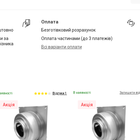
Оплата
штовно
Безготівковий розрахунок
и за
Оплата частинами (до 3 платежів)
ізника
Всі варіанти оплати
В наявності
Залишити ві
аявності
Відгуки 1
Акція
Акція