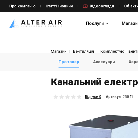
Про компанію
Статті і новини
Відеоогляди
Об’єкт
Послуги
Магази
Магазин
Вентиляція
Комплектуючі венти
Про товар
Аксесуари
Хар
Канальний електр
Відгуки 0
Aртикул:
25041